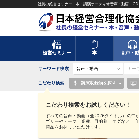
社長の経営セミナー・本・講演オーディオ音声・動画・CD＆
経営セミナー
本
音声・
キーワード検索
mic
ondemand_video
こだわり検索
講演収録物を探す
TOP
音声・動画
【MIMIGAKU／ミミガク
トリーミング／ダウンロード
デービッド・アトキ
こだわり検索をお試しください！
すべての音声・動画（全2076タイトル）の中
ゴリーやテーマ、業種、目的別、タグなど、自
商品をお探しいただけます。