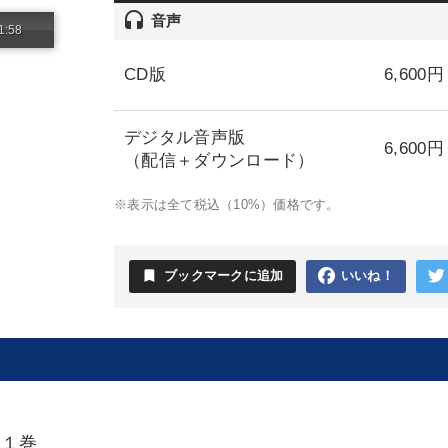
headset
音声
1:58
CD版
6,600円
デジタル音声版
6,600円
（配信＋ダウンロード）
※表示は全て税込（10%）価格です。
bookmark
ブックマークに追加
いいね！
全１巻