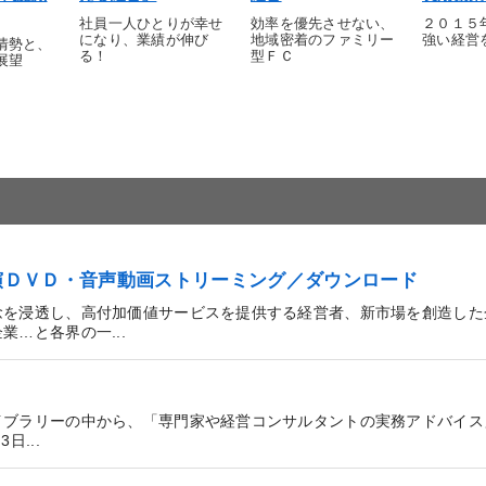
社員一人ひとりが幸せ
効率を優先させない、
２０１５
になり、業績が伸び
地域密着のファミリー
強い経営
情勢と、
る！
型ＦＣ
展望
講演ＤＶＤ・音声動画ストリーミング／ダウンロード
念を浸透し、高付加価値サービスを提供する経営者、新市場を創造した
…と各界の一...
イブラリーの中から、「専門家や経営コンサルタントの実務アドバイス
...