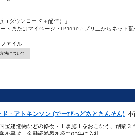
版（ダウンロード＋配信）」
ードまたはマイページ・iPhoneアプリ上からネット
Ｆファイル
方法について
ド・アトキンソン (でーびっどあときんそん)
小
国宝建造物などの修復・工事施工をおこなう、創業３
学を専攻。金融証券界を経て09年に入社。