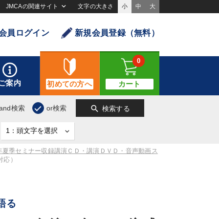
JMCAの関連サイト
文字の大きさ
小
中
大
会員ログイン
新規会員登録（無料）
0
ご案内
初めての方へ
カート
search
and検索
or検索
検索する
5年夏季セミナー収録講演ＣＤ・講演ＤＶＤ・音声動画ス
対応）
語る