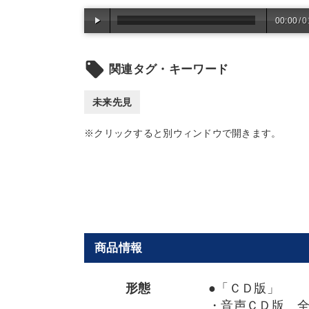
00:00
/
0
local_offer
関連タグ・キーワード
未来先見
※クリックすると別ウィンドウで開きます。
商品情報
形態
●「ＣＤ版」
・音声ＣＤ版 