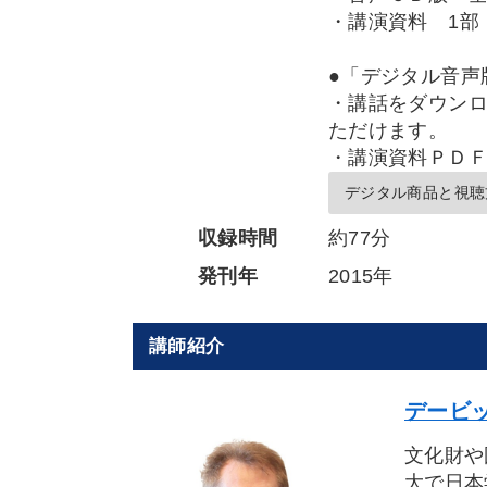
・講演資料 1部
●「デジタル音声
・講話をダウンロ
ただけます。
・講演資料ＰＤ
デジタル商品と視聴
収録時間
約77分
発刊年
2015年
講師紹介
デービッ
文化財や
大で日本