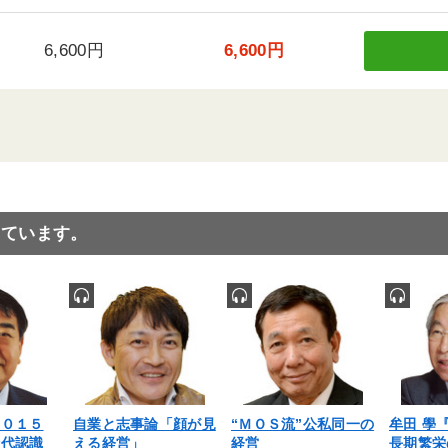
6,600円
6,600円
っています。
２０１５
自業と志事論「顔が見
“ＭＯＳ流”公私同一の
牟田 學
時代認識
える経営」
経営
長期繁栄