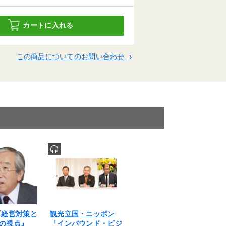
カートに入れる
この商品についてのお問い合わせ
keyboard_arrow_right
『経営対策と
観光立国・ニッポン
の視点』
「インバウンド・ビジ