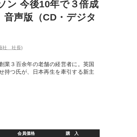
ン 今後10年で３倍成
」音声版（CD・デジタ
藝社 社長)
創業３百余年の老舗の経営者に。英国
せ持つ氏が、日本再生を牽引する新主
会員価格
購 入