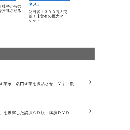
ネス」
年後半からの
を推進させる
訪日客１３００万人突
破！未曽有の巨大マー
ケット
企業家、名門企業を復活させ、Ｖ字回復
」を披露した講演ＣＤ版・講演ＤＶＤ