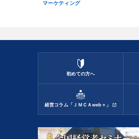
マーケティング
初めての方へ
経営コラム「ＪＭＣＡweb＋」
open_in_new