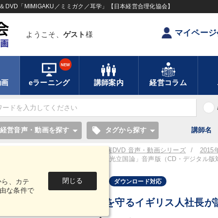
DVD「MIMIGAKU／ミミガク／耳学」【日本経営合理化協会】
マイページ
ようこそ、
ゲスト
様
NEW
動画
eラーニング
講師案内
経営コラム
local_offer
経営音声・動画を探す
タグから探す
講師名
／耳学】全国経営者セミナー講演CD・講演DVD 音声・動画シリーズ
201
ンソン 今後10年で３倍成長！「新・観光立国論」音声版（CD・デジタル版
閉じる
から、カテ
音声・動画
ダウンロード対応
由な条件で
日本の国宝を守るイギリス人社長が