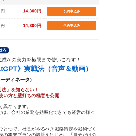
0円
14,300円
予約申込み
0円
14,300円
予約申込み
対応
生成AIの実力を極限まで使いこなす！
tGPT》実戦法（音声＆動画）
コーディネータ)
用法」を知らない！
使い方と壁打ちの極意を公開
く異なります。
けでは、会社の業務を効率化できても経営の様々
ひとつで、社長がやるべき戦略策定や戦術づく
身の将来プランの設計をはじめ、「自分だけの