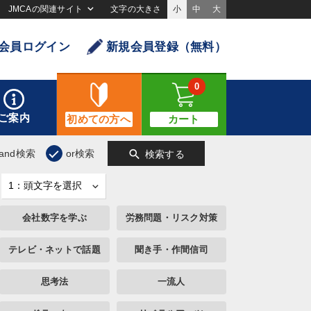
JMCAの関連サイト
文字の大きさ
小
中
大
会員ログイン
新規会員登録（無料）
0
ご案内
初めての方へ
カート
search
and検索
or検索
検索する
会社数字を学ぶ
労務問題・リスク対策
テレビ・ネットで話題
聞き手・作間信司
思考法
一流人