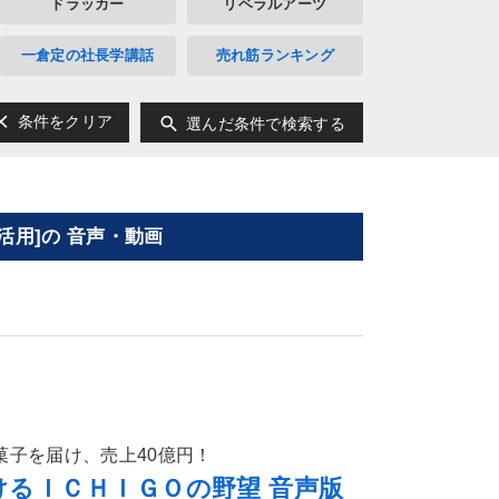
ドラッカー
リベラルアーツ
一倉定の社長学講話
売れ筋ランキング
ear
search
条件をクリア
選んだ条件で検索する
活用]の 音声・動画
菓子を届け、売上40億円！
けるＩＣＨＩＧＯの野望 音声版