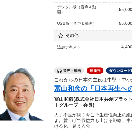
デジタル版（音声＆動
55,00
画）
55,00
USB版（音声＆動画）
star_border
その他
4,40
追加テキスト
音声・動画
最新刊
ダウンロード
これからの日本の主役は中堅・中小
冨山和彦の「日本再生へ
冨山和彦(株式会社日本共創プラッ
Ｉグループ 会長)
人手不足が続く今こそ生産性向上の絶
よ。賃上げで収益力も上げる戦略、中
ける化・見える化」