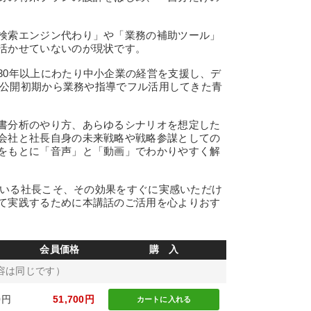
検索エンジン代わり」や「業務の補助ツール」
活かせていないのが現状です。
0年以上にわたり中小企業の経営を支援し、デ
Tも公開初期から業務や指導でフル活用してきた青
書分析のやり方、あらゆるシナリオを想定した
会社と社長自身の未来戦略や戦略参謀としての
をもとに「音声」と「動画」でわかりやすく解
ている社長こそ、その効果をすぐに実感いただけ
て実践するために本講話のご活用を心よりおす
会員価格
購 入
容は同じです）
0円
51,700円
カートに
入れる