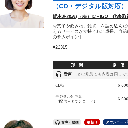
（CD・デジタル版対応）
近本あゆみ(（株）ICHIGO 代表取
お菓子や飲み物、雑貨…を詰め込んだ
えるサービスが支持され急成長。自治
の参入ポイント…
A22315
形 態
定 価
headset
音声
（どの形態でも内容は同じで
6,60
CD版
デジタル音声版
6,60
（配信＋ダウンロード）
音声・動画
最新刊
ダウンロード