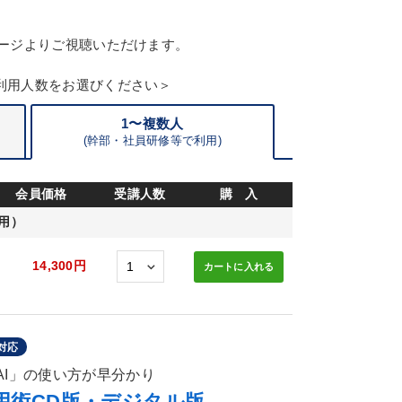
ージよりご視聴いただけます。
利用人数をお選びください＞
1〜複数人
(
幹部・
社員研修等で利用)
会員価格
受講人数
購 入
用）
14,300円
カートに
入れる
対応
成AI」の使い方が早分かり
》活用術CD版・デジタル版