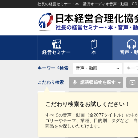
社長の経営セミナー・本・講演オーディオ音声・動画・CD＆
経営セミナー
本
音声・
キーワード検索
mic
ondemand_video
こだわり検索
講演収録物を探す
仕事術・ビジネスハック
こだわり検索をお試しください！
歴史に学ぶ
タグ・
すべての音声・動画（全2077タイトル）の中
キーワード
ゴリーやテーマ、業種、目的別、タグなど、自
松下幸之助
ラン
商品をお探しいただけます。