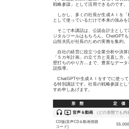
戦略参謀」として活用できるのです。
しかし、多くの社長が生成ＡＩを「
として使っているだけで本来の強みを
そこで本講話は、公認会計士として3
ジタルツールはもちろん、ChatGP
山恒夫氏が社長のための実務を集約。
自社の経営に役立つ企業分析や決算
「５カ年計画」の立て方と見直し方、
壁打ちのやり方…まで、豊富なデータ
説指導。
ChatGPTや生成ＡＩをすでに使っ
る特別講話です。社長の戦略参謀とし
すめ申しあげます。
形 態
定 価
headset
ondemand_video
音声＆動画
（どの形態でも内
CD版(音声CD＆動画視聴
55,00
コード)