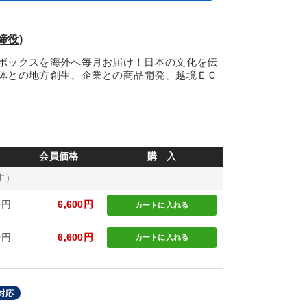
締役)
ボックスを海外へ毎月お届け！日本の文化を伝
体との地方創生、企業との商品開発、越境ＥＣ
会員価格
購 入
す）
0円
6,600円
カートに
入れる
0円
6,600円
カートに
入れる
対応