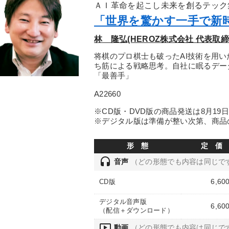
ＡＩ革命を起こし未来を創るテック集
「世界を驚かす一手で新
林 隆弘(HEROZ株式会社 代表取締
将棋のプロ棋士も破ったAI技術を用
ち筋による戦略思考。自社に眠るデー
「最善手」
A22660
※CD版・DVD版の商品発送は8月19
※デジタル版は準備が整い次第、商品
形 態
定 価
headset
音声
（どの形態でも内容は同じで
6,60
CD版
デジタル音声版
6,60
（配信＋ダウンロード）
ondemand_video
動画
（どの形態でも内容は同じで