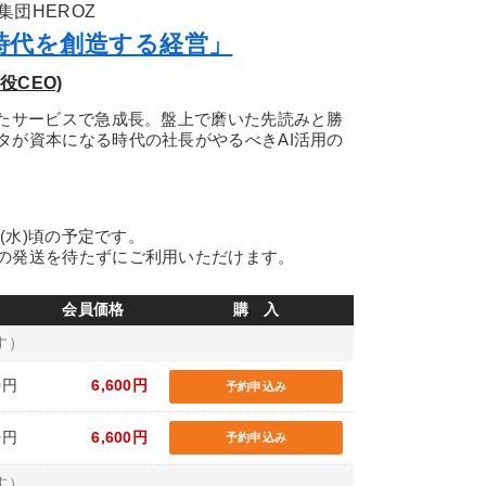
団HEROZ
時代を創造する経営」
役CEO)
いたサービスで急成長。盤上で磨いた先読みと勝
タが資本になる時代の社長がやるべきAI活用の
日(水)頃の予定です。
の発送を待たずにご利用いただけます。
会員価格
購 入
す）
0円
6,600円
予約申込み
0円
6,600円
予約申込み
す）