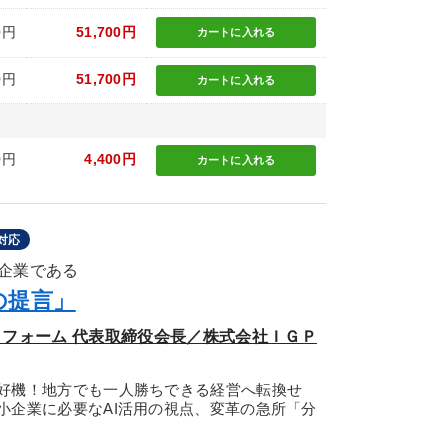
0円
51,700円
カートに
入れる
0円
51,700円
カートに
入れる
0円
4,400円
カートに
入れる
対応
企業である
の提言」
トフォーム 代表取締役会長／株式会社ＩＧＰ
好機！地方でも一人勝ちできる経営へ転換せ
小企業に必要なAI活用の視点、変革の急所「分