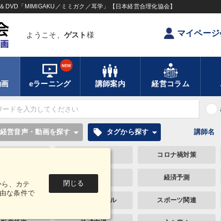
DVD「MIMIGAKU／ミミガク／耳学」【日本経営合理化協会】
マイページ
ようこそ、
ゲスト
様
NEW
動画
eラーニング
講師案内
経営コラム
local_offer
経営音声・動画を探す
タグから探す
講師名
井上和弘
コロナ禍対策
AI
入門篇
通販
経済予測
閉じる
から、カテ
由な条件で
チェスター戦略
ビジネスモデル
スポーツ関連