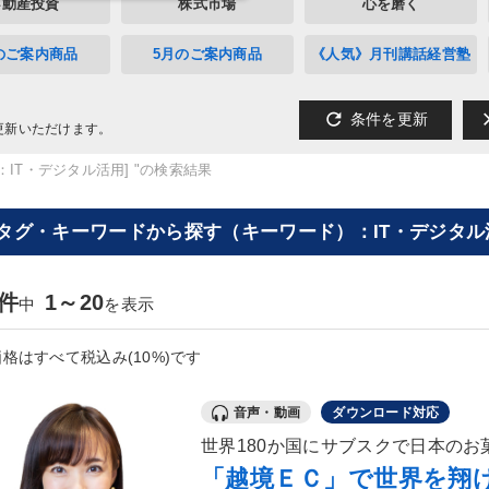
不動産投資
株式市場
心を磨く
のご案内商品
5月のご案内商品
《人気》月刊講話経営塾
refresh
cl
条件を更新
更新いただけます。
IT・デジタル活用] "の検索結果
[タグ・キーワードから探す（キーワード）：IT・デジタル
9件
1～20
中
を表示
格はすべて税込み(10%)です
音声・動画
ダウンロード対応
世界180か国にサブスクで日本のお
「越境ＥＣ」で世界を翔