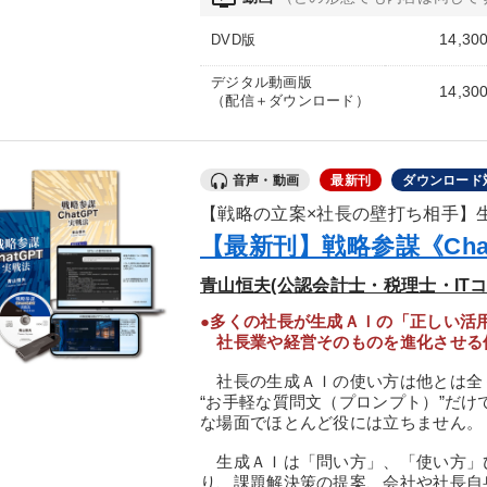
14,30
DVD版
デジタル動画版
14,30
（配信＋ダウンロード）
音声・動画
最新刊
ダウンロード
【戦略の立案×社長の壁打ち相手】
【最新刊】戦略参謀《Cha
青山恒夫(公認会計士・税理士・IT
●多くの社長が生成ＡＩの「正しい活
社長業や経営そのものを進化させる
社長の生成ＡＩの使い方は他とは全
“お手軽な質問文（プロンプト）”だ
な場面でほとんど役には立ちません。
生成ＡＩは「問い方」、「使い方」
り、課題解決策の提案、会社や社長自