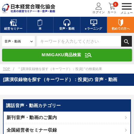
menu
0
ログイン
カート
メニュー
キーワードを入力して探す
edit
経営
セミナー
本
音声・動画
eラーニング
初めての方
へ
search
デジタル版対応のみ検索結果に表示する
manage_search
MIMIGAKU商品検索
search
上記の条件で検索
TOP
" [講演収録物を探す（キーワード）：投資] "の検索結果
[講演収録物を探す（キーワード）：投資]の 音声・動画
講演収録物を探す
mic
refresh
更新する
全国経営者セミナー講演収録物（全1315タイトル）からお探しいただけ
講話音声・動画カテゴリー
ます
新刊音声・動画のご案内
カテゴリー
全国経営者セミナー収録