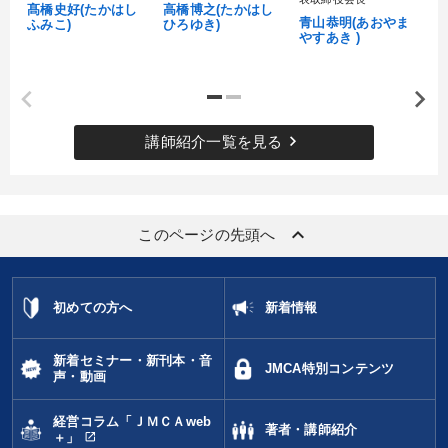
髙橋史好(たかはし
高橋博之(たかはし
し
資産戦略
青山恭明(あおやま
ふみこ)
ひろゆき)
やすあき )
目的別
経営体系を学びたい
社員研修を行いたい
keyboard_arrow_right
講師紹介一覧を見る
財務・数字力の向上
販売力を強化したい
新事業・新商品づくり
経営を改善したい
keyboard_arrow_up
このページの先頭へ
キーワード
初めての方へ
新着情報
SNS活用
経営計画
老舗企業
営業
新着セミナー・新刊本・音
JMCA特別コンテンツ
声・動画
デジタルマーケティング
一流人
経営コラム「ＪＭＣＡweb
著者・講師紹介
open_in_new
＋」
※「更新」を押すと「カテゴリー」「目的別」「キーワード」を更新いただけます。