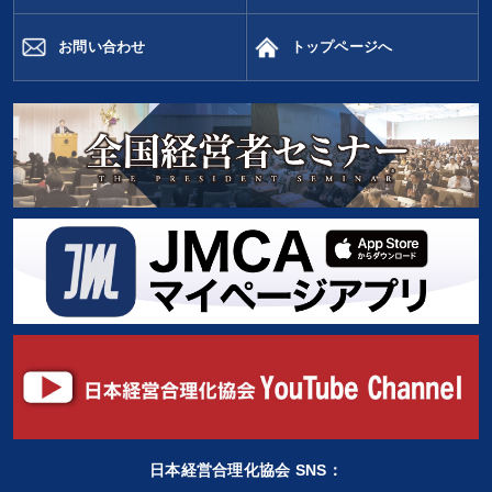
お問い合わせ
トップページへ
タグから探す
local_offer
refresh
更新する
すべての音声・動画（全2077タイトル）からお探しいただけます
タグ・キーワード
未来先見
サービス
上場企業
早わかり
SNS活用
ランチェスター戦略
心を磨く
株式投資
会社を守る
交渉
リーダーシップ
IT・デジタル活用
インフレ対策・値上げ
不動産
投資
いい会社
プロ経営者
大竹愼一
お金の授業
人事戦略
プレゼン
トレンド
運勢・先見
MBA
日本経営合理化協会 SNS：