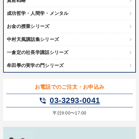
資産戦略
タル版（音声／動画ストリーミング・ダウンロード）
成功哲学・人間学・メンタル
業種
お金の授業シリーズ
製造業
卸売・小売・飲食業
建設・不動産業
中村天風講話集シリーズ
IT・サービス・金融業
コンサルタント
専門家
一倉定の社長学講話シリーズ
牟田學の実学の門シリーズ
キーワード
お電話でのご注文・お申込み
海外の成功事例
モノづくり
未来先見
03-3293-0041
phone_in_talk
ランチェスター戦略
サービス
老舗企業
平日9:00〜17:00
※「更新」を押すと「テーマ」「キーワード」を更新いただけます。
経営音声・動画を探す
ondemand_video
refresh
更新する