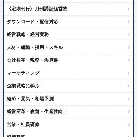
優秀各社の智恵と戦略
事業家のロマンと経営
《定期刊行》月刊講話経営塾
若手異才経営者の発想
専門家のアドバイス
ダウンロード・配信対応
リーダーの器量を学ぶ
経営戦略・経営実務
人材・組織・採用・スキル
テーマ
会社数字・税務・決算書
全国経営者セミナー収録〈売れ筋・人気ランキング〉＆新刊・好
評講話
マーケティング
社員が自律的に動き出す組織づくり
企業戦略に学ぶ
歴史・古典に学ぶ実務講話
経済・景気・相場予測
《強い財務を実践する経営者》講話４選
経営変革・改善・生産性向上
経済・景気・相場予測
営業・社員研修
2026年春季全国経営者セミナー収録講演ＣＤ・講演ＤＶＤ・デジ