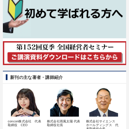
全国経営者セミナー収録物以外の経営教材（全762タイトル）からお探
しいただけます
カテゴリー
2025年春季全国経営者セミナー収録講演ＣＤ・講演ＤＶＤ・デジ
タル版（音声／動画ストリーミング・ダウンロード）
成功哲学・人間学
数字・税務・決算書
後継社長・アトツギ
会社のパフォーマンスを高める講話
新刊の主な著者・講師紹介
経営戦略・経営実務
井上和弘の財務力UP
全国経営者セミナー収録〈売れ筋・人気〉音声＆動画20選
大竹愼一書籍
企業戦略に学ぶ
【最新刊】精神科医・和田秀樹の「老いない力」＋健康な社長と
concon株式会社 代表
株式会社雨風太陽 代表
株式会社サイエンス
髙
会社をつくる厳選講話
取締役 CEO
取締役社長
ホールディングス 代
村
表取締役会長