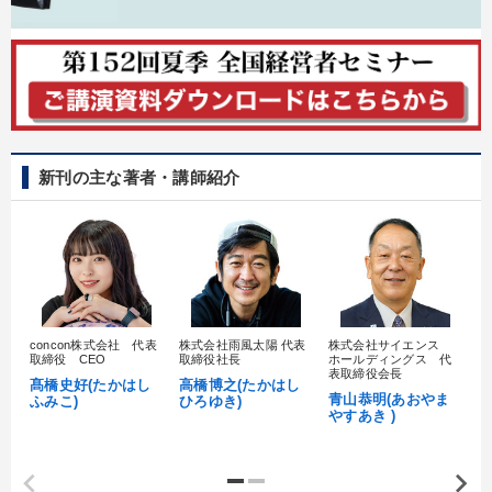
新刊の主な著者・講師紹介
concon株式会社 代表
株式会社雨風太陽 代表
株式会社サイエンス
髙
取締役 CEO
取締役社長
ホールディングス 代
村
表取締役会長
髙橋史好(たかはし
高橋博之(たかはし
し
青山恭明(あおやま
ふみこ)
ひろゆき)
やすあき )