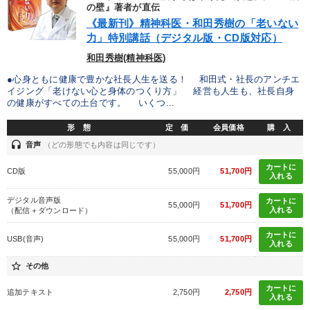
優秀各社の智恵と戦略
事業家のロマンと経営
の壁』著者が直伝
《最新刊》精神科医・和田秀樹の「老いない
力」特別講話（デジタル版・CD版対応）
若手異才経営者の発想
専門家のアドバイス
和田秀樹(精神科医)
リーダーの器量を学ぶ
●心身ともに健康で豊かな社長人生を送る！ 和田式・社長のアンチエ
イジング「老けない心と身体のつくり方」 経営も人生も、社長自身
の健康がすべての土台です。 いくつ...
テーマ
形 態
定 価
会員価格
購 入
headset
音声
（どの形態でも内容は同じです）
売上直結の営業力や販売力を獲得する
【5月】音声・映像
カートに
CD版
55,000円
51,700円
入れる
2025年夏季全国経営者セミナー収録講演ＣＤ・講演ＤＶＤ・デジ
タル版（音声／動画ストリーミング・ダウンロード）
デジタル音声版
カートに
55,000円
51,700円
入れる
（配信＋ダウンロード）
経営リーダーの考え方と戦略を学ぶ
カートに
USB(音声)
55,000円
51,700円
入れる
【2026年7月】音声・映像ご案内商品
資産戦略
star_border
その他
業種
カートに
追加テキスト
2,750円
2,750円
入れる