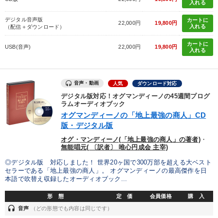
入れる
デジタル音声版
カートに
22,000円
19,800円
入れる
（配信＋ダウンロード）
カートに
USB(音声)
22,000円
19,800円
入れる
音声・動画
人気
ダウンロード対応
デジタル版対応！オグマンディーノの45週間プログ
ラムオーディオブック
オグマンディーノの「地上最強の商人」CD
版・デジタル版
オグ・マンディーノ(「地上最強の商人」の著者)
・
無能唱元( 〔訳者〕 唯心円成会 主宰)
◎デジタル版 対応しました！ 世界20ヶ国で300万部を超える大ベスト
セラーである「地上最強の商人」。 オグマンディーノの最高傑作を日
本語で吹替え収録したオーディオブック...
形 態
定 価
会員価格
購 入
headset
音声
（どの形態でも内容は同じです）