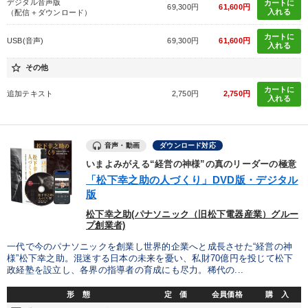
デジタル音声版
カートに
69,300円
61,600円
入れる
（配信＋ダウンロード）
組織を強化したい
財務・数字力の向上
カートに
USB(音声)
69,300円
61,600円
入れる
経営体系を学びたい
発想力を磨きたい
star_border
その他
キーワード
カートに
追加テキスト
2,750円
2,750円
入れる
マネジメント
運勢・先見
インフレ対策・値上げ
音声・動画
ダウンロード対応
仕組み
心を磨く
老舗企業
いまよみがえる“経営の神様”の真のリーダーの極意
「松下幸之助の人づくり」DVD版・デジタル
版
※「更新」を押すと「カテゴリー」「目的別」「キーワード」を更新いただけます。
松下幸之助(パナソニック（旧松下電器産業）グルー
プ創業者)
タグから探す
local_offer
refresh
更新する
一代で今のパナソニックを創業し世界的企業へと成長させた“経営の神
様”松下幸之助。混迷する日本の未来を憂い、私財70億円を投じて松下
すべての音声・動画（全2076タイトル）からお探しいただけます
政経塾を設立し、各界の指導者の育成にも尽力。稀代の...
タグ・キーワード
形 態
定 価
会員価格
購 入