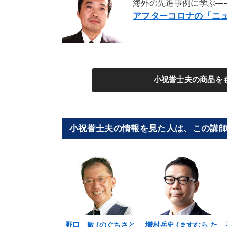
海外の先進事例に学ぶ―
アフターコロナの「ニ
小祝誉士夫の商品を
小祝誉士夫の情報を見た人は、この講
野口 敏 (のぐちさと
増村岳史 (ますむら た