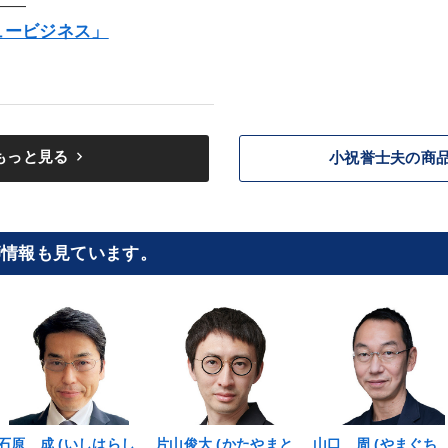
――
ュービジネス」
keyboard_arrow_right
もっと見る
小祝誉士夫の商
師情報も見ています。
石原 成 (いしはらし
片山俊大 (かたやまと
山口 周 (やまぐち