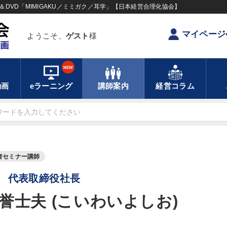
DVD「MIMIGAKU／ミミガク／耳学」【日本経営合理化協会】
マイページ
ようこそ、
ゲスト
様
NEW
動画
eラーニング
講師案内
経営コラム
者セミナー講師
 代表取締役社長
誉士夫 (こいわいよしお)