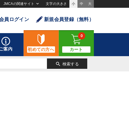
JMCAの関連サイト
文字の大きさ
小
中
大
会員ログイン
新規会員登録（無料）
0
ご案内
初めての方へ
カート
search
検索する