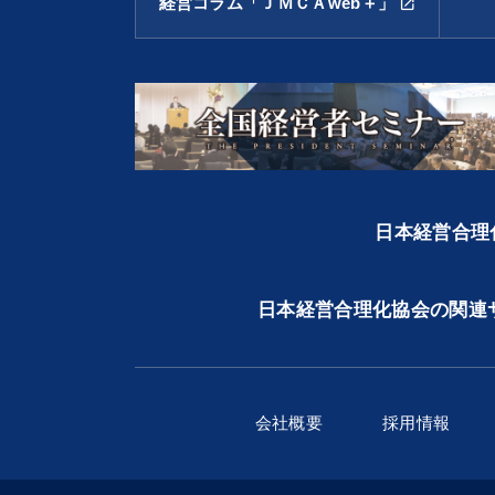
経営コラム「ＪＭＣＡweb＋」
open_in_new
日本経営合理化
日本経営合理化協会の関連
会社概要
採用情報