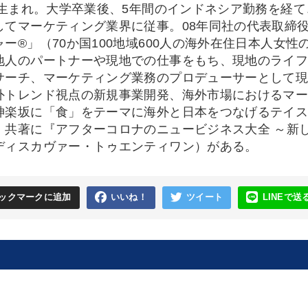
3年生まれ。大学卒業後、5年間のインドネシア勤務を経て
してマーケティング業界に従事。08年同社の代表取締
ャー®」（70か国100地域600人の海外在住日本人女
地人のパートナーや現地での仕事をもち、現地のライ
サーチ、マーケティング業務のプロデューサーとして
外トレンド視点の新規事業開発、海外市場におけるマ
神楽坂に「食」をテーマに海外と日本をつなげるテイ
。共著に『アフターコロナのニュービジネス大全 ～新し
ディスカヴァー・トゥエンティワン）がある。
ックマークに追加
いいね！
ツイート
LINEで送