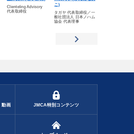
こ)
お)
Clienteling Advisory
代表取締役
タガヤ 代表取締役／一
KADOKAWA
般社団法人 日本ノハム
Connected 代
協会 代表理事
社長
・動画
JMCA特別コンテンツ