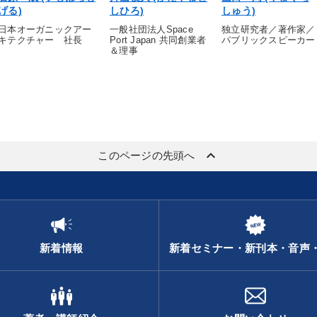
げる)
しひろ)
しゅう)
日本オーガニックアー
一般社団法人Space
独立研究者／著作家／
キテクチャー 社長
Port Japan 共同創業者
パブリックスピーカー
＆理事
keyboard_arrow_up
このページの先頭へ
新着情報
新着セミナー・新刊本・音声