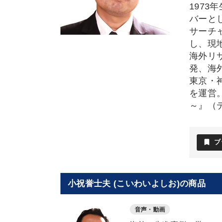
197
バーと
サーチ
し、現
海外リ
発、海
東京・
を運営
～』（
bookmark
ブ
小祝誉士夫 (こいわいよしお)の商品
音声・動画