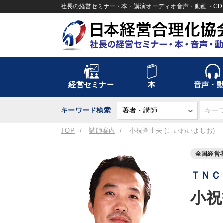
社長の経営セミナー・本・講演オーディオ音声・動画・CD＆
経営セミナー
本
音声・
キーワード検索
TOP
講師案内
小祝誉士夫 (こいわいよしお)
全国経営
ＴＮＣ
小祝