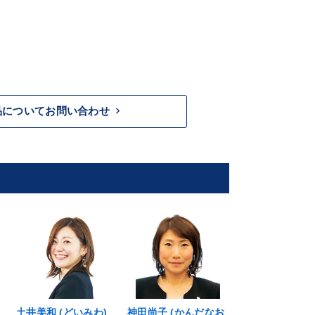
keyboard_arrow_right
品についてお問い合わせ
土井美和 (どいみわ)
神田尚子 (かんだなお
各務茂雄 (かが