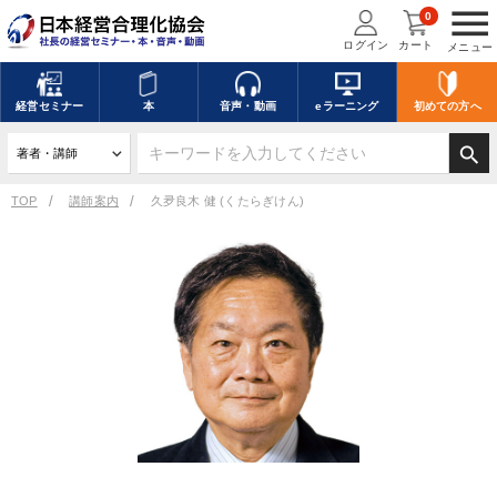
menu
0
ログイン
カート
メニュー
経営
セミナー
本
音声・動画
eラーニング
初めての方
へ
search
TOP
講師案内
久夛良木 健 (くたらぎけん)