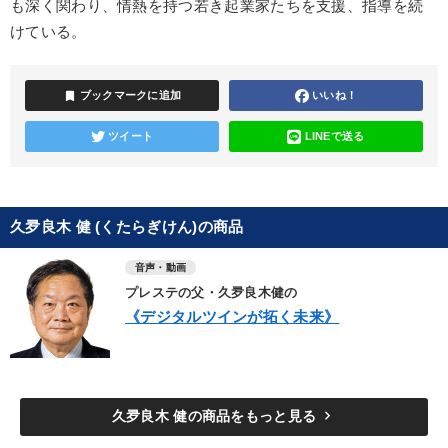
も深く関わり、情熱を持つ若き起業家たちを支援、指導を続
けている。
bookmark
ブックマークに追加
いいね！
ツイート
LINEで送る
久夛良木 健 (くたらぎけん)の商品
音声・動画
プレステの父・久夛良木健の
《デジタルツインが拓く未来》
keyboard_arrow_right
久夛良木 健の商品をもっと見る