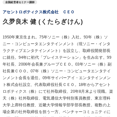
全国経営者セミナー講師
アセントロボティクス株式会社 ＣＥＯ
久夛良木 健 (くたらぎけん)
1950年東京生まれ。75年ソニー（株）入社。93年（株）ソ
ニー・コンピュータエンタテインメント（現ソニー・インタ
ラクティブエンタテインメント）を設立し、取締役開発部長
に就任。94年に初代「プレイステーション」を生み出す。99
年社長、2006年会長兼グループＣＥＯ。03年ソニー（株）副
社長兼ＣＯＯ。07年（株）ソニー・コンピュータエンタテイ
ンメント会長を退任。09年サイバーアイ・エンタテインメン
ト株式会社設立、代表取締役社長ＣＥＯ。18年からアセント
ロボティクス（株）にて社外取締役、20年8月末より現職。楽
天（株）社外取締役、電気通信大学特別客員教授、東京理科
大学上席特任教授、近畿大学情報学部学部長教授。複数の上
場企業の社外取締役を担う一方、ベンチャーコミュニティに