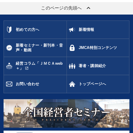
keyboard_arrow_up
このページの先頭へ
初めての方へ
新着情報
新着セミナー・新刊本・音
JMCA特別コンテンツ
声・動画
経営コラム「ＪＭＣＡweb
著者・講師紹介
open_in_new
＋」
お問い合わせ
トップページへ