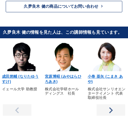
keyboard_arrow_right
久夛良木 健の商品についてお問い合わせ
久夛良木 健の情報を見た人は、この講師情報も見ています。
成田悠輔 (なりたゆう
宮原博昭 (みやはらひ
小巻 亜矢 (こまき あ
すけ)
ろあき)
や)
イェール大学 助教授
株式会社学研ホール
株式会社サンリオエン
ディングス 社長
ターテイメント 代表
取締役社長