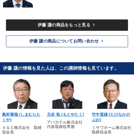
keyboard_arrow_right
伊藤 謙の商品をもっと見る
keyboard_arrow_right
伊藤 謙の商品についてお問い合わせ
伊藤 謙の情報を見た人は、この講師情報も見ています。
島村琢哉 (しまむらた
元谷 拓 (もとやたく)
竹中宣雄 (たけなかの
くや)
ぶお)
アパホテル株式会社
代表取締役専務
ＡＧＣ株式会社 取締
ミサワホーム株式会社
役会長
取締役会長