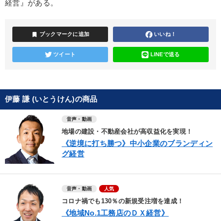
経営』がある。
bookmark
ブックマークに追加
いいね！
ツイート
LINEで送る
伊藤 謙 (いとうけん)の商品
音声・動画
地場の建設・不動産会社が高収益化を実現！
《逆境に打ち勝つ》中小企業のブランディン
グ経営
音声・動画
人気
コロナ禍でも130％の新規受注増を達成！
《地域No.1工務店のＤＸ経営》