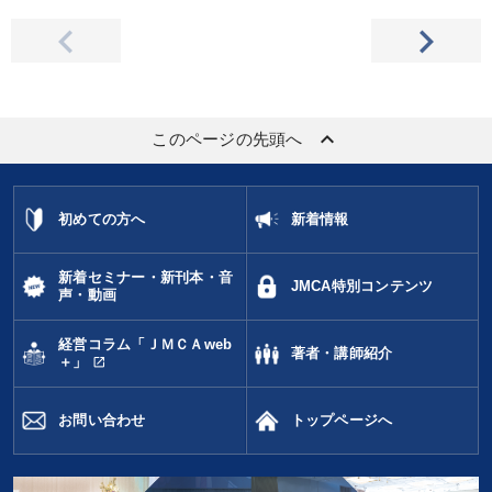
keyboard_arrow_up
このページの先頭へ
初めての方へ
新着情報
新着セミナー・新刊本・音
JMCA特別コンテンツ
声・動画
経営コラム「ＪＭＣＡweb
著者・講師紹介
open_in_new
＋」
お問い合わせ
トップページへ