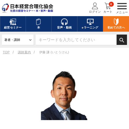
menu
0
ログイン
カート
メニュー
経営
セミナー
本
音声・動画
eラーニング
初めての方
へ
search
TOP
講師案内
伊藤 謙 (いとうけん)