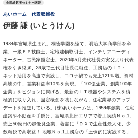
全国経営者セミナー講師
あいホーム 代表取締役
伊藤 謙 (いとうけん)
1984年宮城県生まれ。桐蔭学園を経て、明治大学商学部を卒
業。一級ＦＰ技能士、宅地建物取引士、インテリアコーディ
ネーター、古民家鑑定士。2020年5月先代社長の実父より代表
権を引き継ぎ、36歳で三代目社長に就任。工務店のＩＴ・
ネット活用を高速で実践し、コロナ禍でも売上121％増。資材
高騰の中、営業利益率10％を実現。「100億企業、創業100年
企業」をビジョンに掲げる。最新のＩＴ機器やシステムを積
極的に取り入れ、固定概念を壊しながら、住宅業界のアップ
デートを推進している。(株)あいホームは、1959年創業。住宅
建築や不動産を手掛け、宮城県北部エリアで着工実績Ｎｏ.1。
売上50億円の超優良企業。著書に『ＤＸで生産性最大化、少
数精鋭で高収益！ 地域Ｎｏ.1工務店の「圧倒的に実践する」