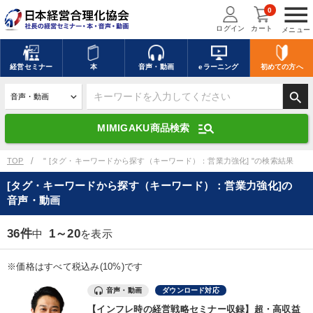
menu
0
ログイン
カート
メニュー
キーワードを入力して探す
edit
経営
セミナー
本
音声・動画
eラーニング
初めての方
へ
search
デジタル版対応のみ検索結果に表示する
manage_search
MIMIGAKU商品検索
search
上記の条件で検索
TOP
" [タグ・キーワードから探す（キーワード）：営業力強化] "の検索結果
[タグ・キーワードから探す（キーワード）：営業力強化]の
音声・動画
講演収録物を探す
mic
refresh
更新する
36件
1～20
中
を表示
全国経営者セミナー講演収録物（全1315タイトル）からお探しいただけ
ます
※価格はすべて税込み(10%)です
カテゴリー
音声・動画
ダウンロード対応
【インフレ時の経営戦略セミナー収録】超・高収益