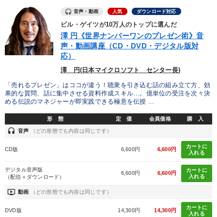
音声・動画
人気
ダウンロード対応
ビル・ゲイツが10万人のトップに選んだ
澤 円《世界ナンバーワンのプレゼン術》音
声・動画講座（CD・DVD・デジタル版対
応）
澤 円(日本マイクロソフト センター長)
「売れるプレゼン」はココが違う！聴衆を引き込む話の組み立て方、効
果的な質問、話に集中させる資料作成スキル…。億単位の受注を次々決
める伝説のマネジャーが即実践できる極意を伝授 ...
形 態
定 価
会員価格
購 入
headset
音声
（どの形態でも内容は同じです）
カートに
CD版
6,600円
6,600円
入れる
デジタル音声版
カートに
6,600円
6,600円
入れる
（配信＋ダウンロード）
ondemand_video
動画
（どの形態でも内容は同じです）
カートに
DVD版
14,300円
14,300円
入れる