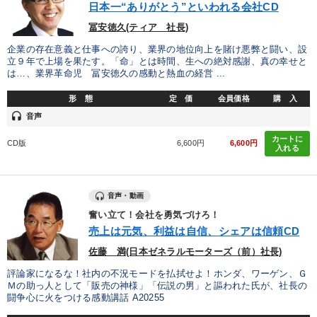
日本一“ありがとう”といわれる会社CD
冨安徳久(ティア 社長)
企業の存在意義と仕事への誇り、業界の地位向上を賭け悪弊と闘い、設
立９年で上場を果たす。「命」とは時間、生への絶対感謝、真の幸せと
は…、業界革命児 冨安徳久の感動と熱血の経営 ...
形 態
定 価
会員価格
購 入
headset
音声
カートに
CD版
6,600円
6,600円
入れる
音声・動画
奮い立て！会社を勇気づけろ！
売上は元気、利益は自信、シェアは信頼CD
佐藤 満(日本ゼネラルモーターズ（前）社長)
評論家になるな！社内の不況モードを払拭せよ！ホンダ、ワーゲン、Ｇ
Ｍの助っ人として「販売の神様」「伝説の男」と謳われた氏が、社長の
闘争心に火をつける感動講話 A20255