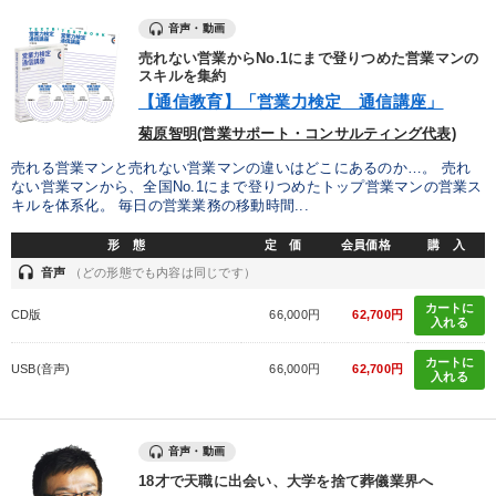
音声・動画
売れない営業からNo.1にまで登りつめた営業マンの
スキルを集約
【通信教育】「営業力検定 通信講座」
菊原智明(営業サポート・コンサルティング代表)
売れる営業マンと売れない営業マンの違いはどこにあるのか…。 売れ
ない営業マンから、全国No.1にまで登りつめたトップ営業マンの営業ス
キルを体系化。 毎日の営業業務の移動時間...
形 態
定 価
会員価格
購 入
headset
音声
（どの形態でも内容は同じです）
カートに
CD版
66,000円
62,700円
入れる
カートに
USB(音声)
66,000円
62,700円
入れる
音声・動画
18才で天職に出会い、大学を捨て葬儀業界へ