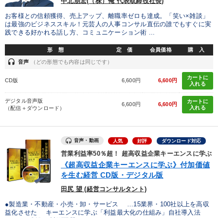
中北朋宏(（株）俺 代表取締役社長)
業種
お客様との信頼獲得、売上アップ、離職率ゼロも達成。「笑い×雑談」
は最強のビジネススキル！元芸人の人事コンサル直伝の誰でもすぐに実
製造業
卸売・小売・飲食業
建設・不動産業
践できる好かれる話し方、コミュニケーション術 ...
形 態
定 価
会員価格
購 入
IT・サービス・金融業
コンサルタント
専門家
headset
音声
（どの形態でも内容は同じです）
カートに
CD版
6,600円
6,600円
キーワード
入れる
デジタル音声版
カートに
6,600円
6,600円
入れる
（配信＋ダウンロード）
老舗企業
健康・ウェルビーイング
営業
仕組み
リピート
生産性向上
音声・動画
人気
好評
ダウンロード対応
営業利益率50％超！ 超高収益企業キーエンスに学ぶ
※「更新」を押すと「テーマ」「キーワード」を更新いただけます。
《超高収益企業キーエンスに学ぶ》付加価値
を生む経営 CD版・デジタル版
経営音声・動画を探す
ondemand_video
refresh
更新する
田尻 望 (経営コンサルタント)
全国経営者セミナー収録物以外の経営教材（全762タイトル）からお探
●製造業・不動産・小売・卸・サービス …15業界・100社以上を高収
しいただけます
益化させた キーエンスに学ぶ「利益最大化の仕組み」自社導入法