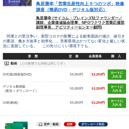
鳥居勝幸「営業生産性向上５つのツボ」映像
講座（簡易DVD・デジタル版対応）
鳥居勝幸 (サイコム・ブレインズ社ファウンダー／
講師、企業価値協会理事、NPOワクワク営業応援団
副理事長、アビリティーセンター顧問)
同業との受注争い、新型コロナの影響による顧客面談の減少、値引き
の要請、働き方改革と効率化…。営業環境はかつてない変化と厳しい状
況に直面している。 この売りにくい環境下でも...
形 態
定 価
会員価格
購 入
ondemand_video
動画
（どの形態でも内容は同じです）
カートに
DVD版(簡易版DVD)
55,000円
52,250円
入れる
デジタル動画版
カートに
55,000円
52,250円
入れる
（配信＋ダウンロード）
カートに
USB(動画)
55,000円
52,250円
入れる
音声・動画
好評
ダウンロード対応