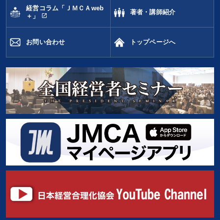
経営コラム「ＪＭＣＡweb
著者・講師紹介
open_in_new
＋」
お問い合わせ
トップページへ