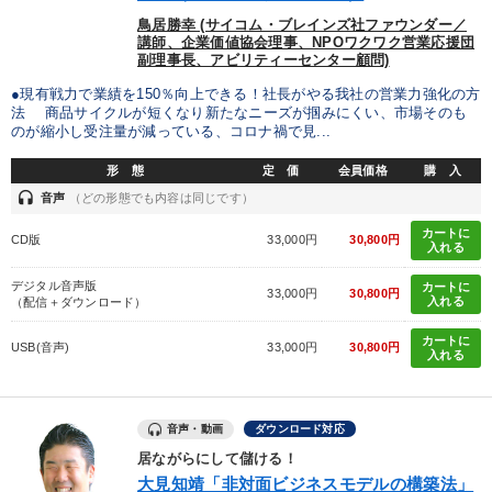
鳥居勝幸 (サイコム・ブレインズ社ファウンダー／
後継者に聞かせたい
社長の姿勢を学びたい
講師、企業価値協会理事、NPOワクワク営業応援団
副理事長、アビリティーセンター顧問)
経営体系を学びたい
財務・数字力の向上
●現有戦力で業績を150％向上できる！社長がやる我社の営業力強化の方
法 商品サイクルが短くなり新たなニーズが掴みにくい、市場そのも
財務・数字力の向上
経営を改善したい
のが縮小し受注量が減っている、コロナ禍で見...
形 態
定 価
会員価格
購 入
キーワード
headset
音声
（どの形態でも内容は同じです）
カートに
CD版
33,000円
30,800円
入れる
ビジネスモデル
トレンド
SNS活用
デザイン
デジタル音声版
カートに
33,000円
30,800円
ドラッカー
労務問題・人事対策
入れる
（配信＋ダウンロード）
カートに
USB(音声)
33,000円
30,800円
入れる
※「更新」を押すと「カテゴリー」「目的別」「キーワード」を更新いただけます。
タグから探す
local_offer
refresh
更新する
音声・動画
ダウンロード対応
居ながらにして儲ける！
すべての音声・動画（全2077タイトル）からお探しいただけます
大見知靖「非対面ビジネスモデルの構築法」