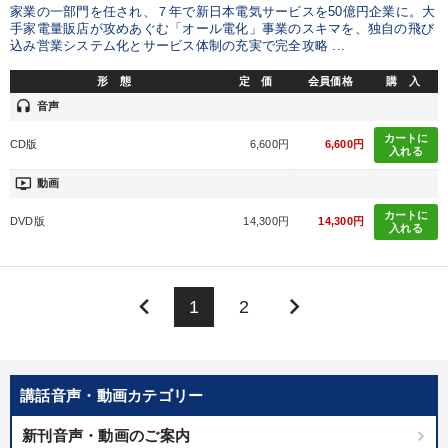
家業の一部門を任され、７年で新日本電気サービスを50億円企業に。大
手家電量販店が攻めあぐむ「オール電化」事業のスキマを、独自の飛び
込み営業システム化とサービス体制の充実で完全攻略 ...
形 態
定 価
会員価格
購 入
headset
音声
カートに
CD版
6,600円
6,600円
入れる
ondemand_video
動画
カートに
DVD版
14,300円
14,300円
入れる
keyboard_arrow_left
keyboard_arrow_right
1
2
講話音声・動画カテゴリー
新刊音声・動画のご案内