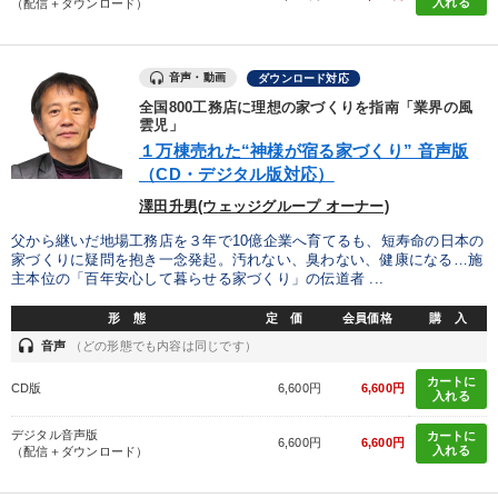
入れる
（配信＋ダウンロード）
音声・動画
ダウンロード対応
全国800工務店に理想の家づくりを指南「業界の風
雲児」
１万棟売れた“神様が宿る家づくり” 音声版
（CD・デジタル版対応）
澤田升男(ウェッジグループ オーナー)
父から継いだ地場工務店を３年で10億企業へ育てるも、短寿命の日本の
家づくりに疑問を抱き一念発起。汚れない、臭わない、健康になる…施
主本位の「百年安心して暮らせる家づくり」の伝道者 ...
形 態
定 価
会員価格
購 入
headset
音声
（どの形態でも内容は同じです）
カートに
CD版
6,600円
6,600円
入れる
デジタル音声版
カートに
6,600円
6,600円
入れる
（配信＋ダウンロード）