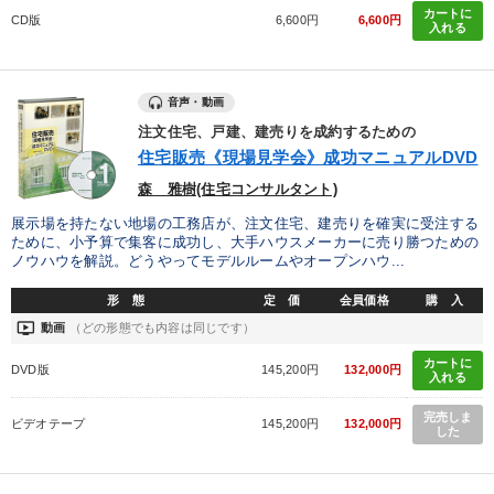
カートに
CD版
6,600円
6,600円
入れる
音声・動画
注文住宅、戸建、建売りを成約するための
住宅販売《現場見学会》成功マニュアルDVD
森 雅樹(住宅コンサルタント)
展示場を持たない地場の工務店が、注文住宅、建売りを確実に受注する
ために、小予算で集客に成功し、大手ハウスメーカーに売り勝つための
ノウハウを解説。どうやってモデルルームやオープンハウ...
形 態
定 価
会員価格
購 入
ondemand_video
動画
（どの形態でも内容は同じです）
カートに
DVD版
145,200円
132,000円
入れる
完売しま
ビデオテープ
145,200円
132,000円
した