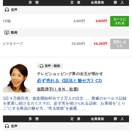
形 態
定 価
会員価格
購 入
headset
音声
カートに
CD版
6,600円
6,600円
入れる
ondemand_video
動画
完売しま
ビデオテープ
26,180円
26,180円
した
音声・動画
テレビショッピング界の女王が明かす
必ず売れる《話法と魅せ方》CD
吉田洋子(ＩＢＮ 社長)
1日４万個完売、放送開始40分で２万人の注文…。脅威のセールス記録
を更新し続けるカリスマの、必ず耳を傾けられる話術、お客様を“とり
こ”にする商品の魅せ方…“売る技術”を披露。 ...
形 態
定 価
会員価格
購 入
headset
音声