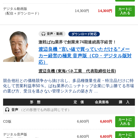
デジタル動画版
カートに
14,300円
14,300円
入れる
（配信＋ダウンロード）
音声・動画
ダウンロード対応
激戦ばね業界で創業来74期連続黒字経営！
渡辺良機 “言い値で買っていただける”メー
カー経営の極意 音声版（CD・デジタル版対
応）
渡辺良機 (東海バネ工業 代表取締役社長)
競合他社との価格競争から抜け出し、多品種微量生産・特注品だけに特
化して営業利益率50％。ばね業界のニッチトップ企業に学ぶ勝てる市場
の選び方、受注を逃さない管理システムの築き方 ...
形 態
定 価
会員価格
購 入
headset
音声
（どの形態でも内容は同じです）
カートに
CD版
6,600円
6,600円
入れる
デジタル音声版
カートに
6,600円
6,600円