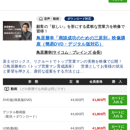
音声・動画
ダウンロード対応
顧客の「欲しい」を形にする柔軟な営業力を映像で
習得！
鳥居勝幸「商談成功のための三原則」映像講
座（簡易DVD・デジタル版対応）
鳥居勝幸(サイコム・ブレインズ 会長)
富士ゼロックス、リクルートでトップ営業マンの実務を映像で公開！
◎鳥居勝幸の《トップ営業マン育成講座》 営業としてお客様の状況
と要望を押さえ、適切な提案をする方法とは...
形 態
定 価
会員価格
購 入
ondemand_video
動画
（どの形態でも内容は同じです）
カートに
DVD版(簡易版DVD)
44,000円
41,800円
入れる
デジタル動画版
カートに
44,000円
41,800円
入れる
（配信＋ダウンロード）
カートに
USB(動画)
44,000円
41,800円