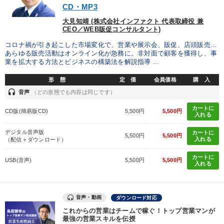
CD・MP3
タグ・キーワード
大見知靖 (株式会社インファクト 代表取締役 兼
CEO／WEB販促コンサルタント)
経済予測
節税
交渉
会長
ランチェスター戦略
コロナ禍が引き起こした市場変化で、営業や展示会、販促、店頭販売…
あらゆる販売活動はオンライン化が急務に。非対面で顧客を獲得し、事
M&A
モノづくり
リベラルアーツ
業を拡大する方法とビジネスの構築法を解説指導 ...
形 態
定 価
会員価格
購 入
多様性・ダイバーシティ
運勢・先見
稲盛和夫
headset
音声
（どの形態でも内容は同じです）
早わかり
仕組み
テレビ・ネットで話題
カートに
CD版(簡易版CD)
5,500円
5,500円
入れる
ビジネスモデル
資産保全
企業成長
井上和弘
デジタル音声版
カートに
5,500円
5,500円
入れる
（配信＋ダウンロード）
経営計画
マネジメント
企業再建
AI
銀行交渉
カートに
USB(音声)
5,500円
5,500円
入れる
SNS活用
※「更新」を押すと「タグ・キーワード」を更新いただけます。
音声・動画
ダウンロード対応
これからの営業はチームで稼ぐ！トップ営業マンが
最強の営業スキルを伝授