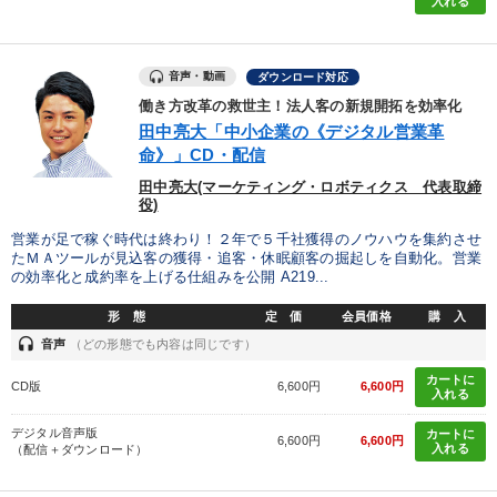
入れる
音声・動画
ダウンロード対応
働き方改革の救世主！法人客の新規開拓を効率化
田中亮大「中小企業の《デジタル営業革
命》」CD・配信
田中亮大(マーケティング・ロボティクス 代表取締
役)
営業が足で稼ぐ時代は終わり！２年で５千社獲得のノウハウを集約させ
たＭＡツールが見込客の獲得・追客・休眠顧客の掘起しを自動化。営業
の効率化と成約率を上げる仕組みを公開 A219...
形 態
定 価
会員価格
購 入
headset
音声
（どの形態でも内容は同じです）
カートに
CD版
6,600円
6,600円
入れる
デジタル音声版
カートに
6,600円
6,600円
入れる
（配信＋ダウンロード）