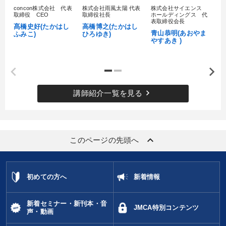
concon株式会社 代表
株式会社雨風太陽 代表
株式会社サイエンス
髙
取締役 CEO
取締役社長
ホールディングス 代
村
表取締役会長
髙橋史好(たかはし
高橋博之(たかはし
し
青山恭明(あおやま
ふみこ)
ひろゆき)
やすあき )
keyboard_arrow_right
講師紹介一覧を見る
keyboard_arrow_up
このページの先頭へ
初めての方へ
新着情報
新着セミナー・新刊本・音
JMCA特別コンテンツ
声・動画