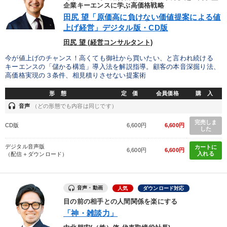
優秀各社の智恵と戦略
事業家のロマンと経営
企業キーエンスに学ぶ高価格戦略
田尻 望「原価高に負けない価値提案による値
上げ経営」デジタル版・CD版
若手異才経営者の発想
専門家のアドバイス
田尻 望 (経営コンサルタント)
リーダーの器量を学ぶ
今が値上げのチャンス！高くても御社から買いたい、と言われ続ける
キーエンスの「儲かる構造」導入法を解説指導。顧客の本音深掘り法、
高価格実現の３条件、相見積りさせない提案術
テーマ
形 態
定 価
会員価格
購 入
headset
音声
（どの形態でも内容は同じです）
全国経営者セミナー収録〈売れ筋・人気〉音声＆動画20選
完売しま
CD版
6,600円
6,600円
した
経営リーダーの考え方と戦略を学ぶ
デジタル音声版
カートに
6,600円
6,600円
最新刊・戦略参謀ChatGPT実戦法と中小企業のDXと講話ご案内
入れる
（配信＋ダウンロード）
全国経営者セミナー収録〈売れ筋・人気ランキング〉＆新刊・好
評講話
音声・動画
人気
ダウンロード対応
成功哲学・人間学
後継社長・アトツギ
目の前の相手との人間関係を楽にする
「神・雑談力」