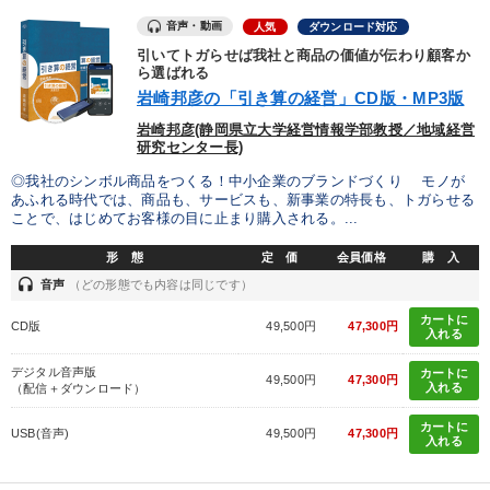
音声・動画
人気
ダウンロード対応
引いてトガらせば我社と商品の価値が伝わり顧客か
ら選ばれる
岩崎邦彦の「引き算の経営」CD版・MP3版
岩崎邦彦(静岡県立大学経営情報学部教授／地域経営
研究センター長)
◎我社のシンボル商品をつくる！中小企業のブランドづくり モノが
あふれる時代では、商品も、サービスも、新事業の特長も、トガらせる
ことで、はじめてお客様の目に止まり購入される。...
形 態
定 価
会員価格
購 入
headset
音声
（どの形態でも内容は同じです）
カートに
CD版
49,500円
47,300円
入れる
デジタル音声版
カートに
49,500円
47,300円
入れる
（配信＋ダウンロード）
カートに
USB(音声)
49,500円
47,300円
入れる