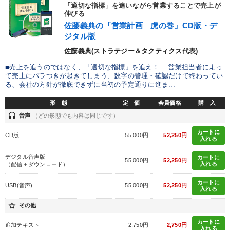
「適切な指標」を追いながら営業することで売上が
伸びる
佐藤義典の「営業計画 虎の巻」CD版・デ
ジタル版
佐藤義典(ストラテジー＆タクティクス代表)
■売上を追うのではなく、「適切な指標」を追え！ 営業担当者によっ
て売上にバラつきが起きてしまう、数字の管理・確認だけで終わってい
る、会社の方針が徹底できずに当初の予定通りに進ま...
形 態
定 価
会員価格
購 入
headset
音声
（どの形態でも内容は同じです）
カートに
CD版
55,000円
52,250円
入れる
デジタル音声版
カートに
55,000円
52,250円
入れる
（配信＋ダウンロード）
カートに
USB(音声)
55,000円
52,250円
入れる
star_border
その他
カートに
追加テキスト
2,750円
2,750円
入れる