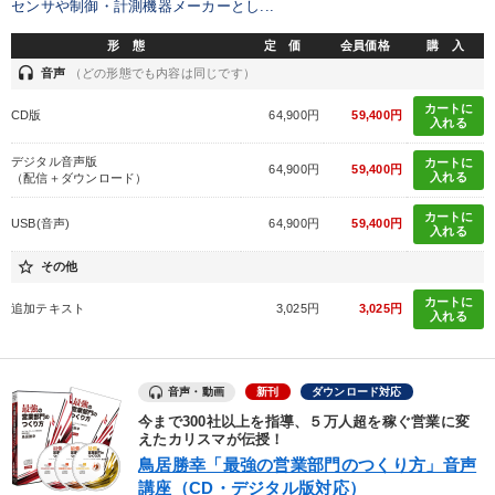
センサや制御・計測機器メーカーとし...
カテゴリー
形 態
定 価
会員価格
購 入
headset
音声
（どの形態でも内容は同じです）
2026年春季全国経営者セミナー収録講演ＣＤ・講演ＤＶＤ・デジ
カートに
タル版（音声／動画ストリーミング・ダウンロード）
CD版
64,900円
59,400円
入れる
改善・生産性向上
【4月】音声・映像
【6月】音声・映像
デジタル音声版
カートに
64,900円
59,400円
入れる
（配信＋ダウンロード）
経営リーダーの考え方と戦略を学ぶ
カートに
USB(音声)
64,900円
59,400円
入れる
社員が自律的に動き出す組織づくり
star_border
その他
《強い財務を実践する経営者》講話４選
音声と動画で学ぶ
カートに
追加テキスト
3,025円
3,025円
入れる
資産戦略
数字・税務・決算書
147回春季大会
音声・動画
新刊
ダウンロード対応
歴史・古典に学ぶ実務講話
今まで300社以上を指導、５万人超を稼ぐ営業に変
えたカリスマが伝授！
目的別
鳥居勝幸「最強の営業部門のつくり方」音声
講座（CD・デジタル版対応）