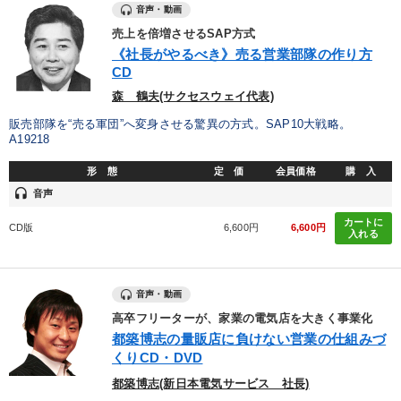
音声・動画
売上を倍増させるSAP方式
《社長がやるべき》売る営業部隊の作り方
CD
森 鶴夫(サクセスウェイ代表)
販売部隊を“売る軍団”へ変身させる驚異の方式。SAP10大戦略。
A19218
形 態
定 価
会員価格
購 入
headset
音声
カートに
CD版
6,600円
6,600円
入れる
音声・動画
高卒フリーターが、家業の電気店を大きく事業化
都築博志の量販店に負けない営業の仕組みづ
くりCD・DVD
都築博志(新日本電気サービス 社長)