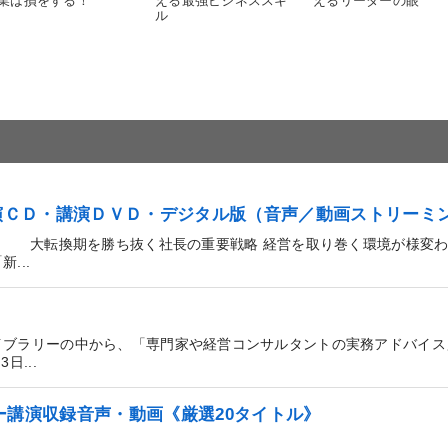
業は損をする！
える最強ビジネススキ
えるリーダーの眼
ル
講演ＣＤ・講演ＤＶＤ・デジタル版（音声／動画ストリーミ
― 大転換期を勝ち抜く社長の重要戦略 経営を取り巻く環境が様変わ
...
イブラリーの中から、「専門家や経営コンサルタントの実務アドバイス
...
ー講演収録音声・動画《厳選20タイトル》