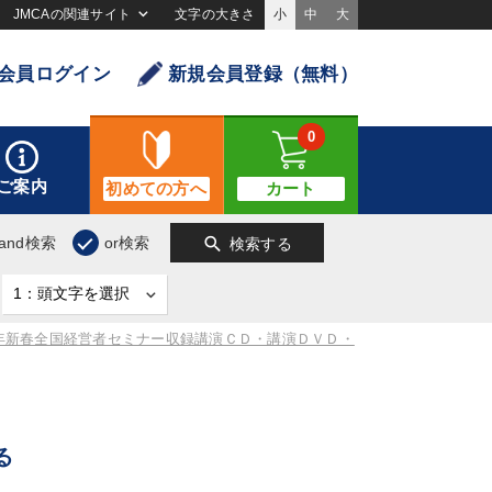
JMCAの関連サイト
文字の大きさ
小
中
大
会員ログイン
新規会員登録（無料）
0
ご案内
初めての方へ
カート
search
and検索
or検索
検索する
4年新春全国経営者セミナー収録講演ＣＤ・講演ＤＶＤ・
る