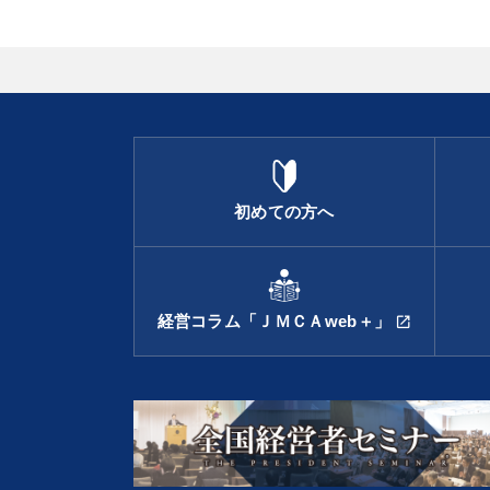
初めての方へ
経営コラム「ＪＭＣＡweb＋」
open_in_new