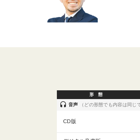
形 態
headset
音声
（どの形態でも内容は同じ
CD版