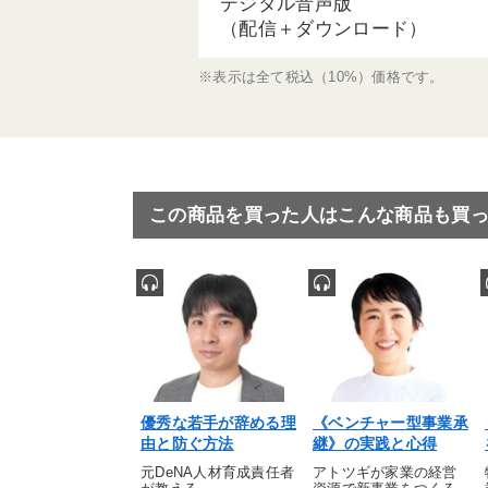
デジタル音声版
（配信＋ダウンロード）
※表示は全て税込（10%）価格です。
この商品を買った人はこんな商品も買
優秀な若手が辞める理
《ベンチャー型事業承
由と防ぐ方法
継》の実践と心得
元DeNA人材育成責任者
アトツギが家業の経営