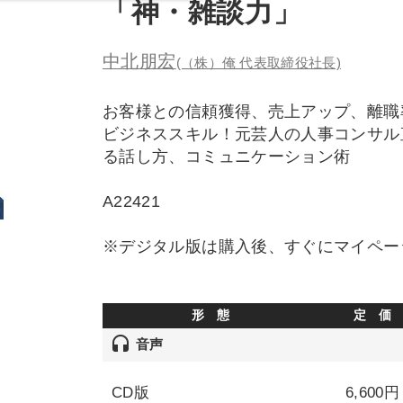
「神・雑談力」
中北朋宏
(（株）俺 代表取締役社長)
お客様との信頼獲得、売上アップ、離職
ビジネススキル！元芸人の人事コンサル
る話し方、コミュニケーション術
A22421
※デジタル版は購入後、すぐにマイペー
形 態
定 価
headset
音声
CD版
6,600円