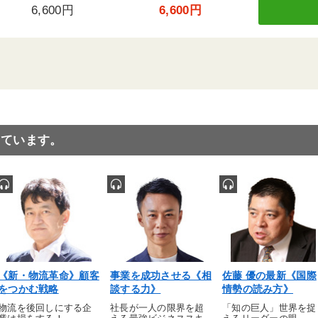
6,600円
6,600円
っています。
《新・物流革命》顧客
事業を成功させる《相
佐藤 優の最新《国際
をつかむ戦略
談する力》
情勢の読み方》
物流を後回しにする企
社長が一人の限界を超
「知の巨人」世界を捉