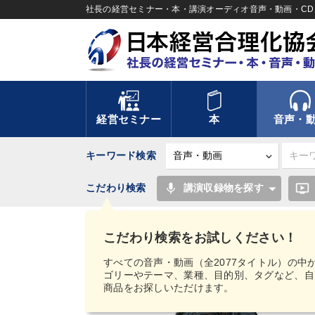
社長の経営セミナー・本・講演オーディオ音声・動画・CD＆
経営セミナー
本
音声・
キーワード検索
mic
ondemand_video
こだわり検索
講演収録物を探す
TOP
音声・動画
【MIMIGAKU／ミミガク
デジタル版（音声／動画ストリーミング・ダウンロー
こだわり検索をお試しください！
すべての音声・動画（全2077タイトル）の中
ゴリーやテーマ、業種、目的別、タグなど、自
商品をお探しいただけます。