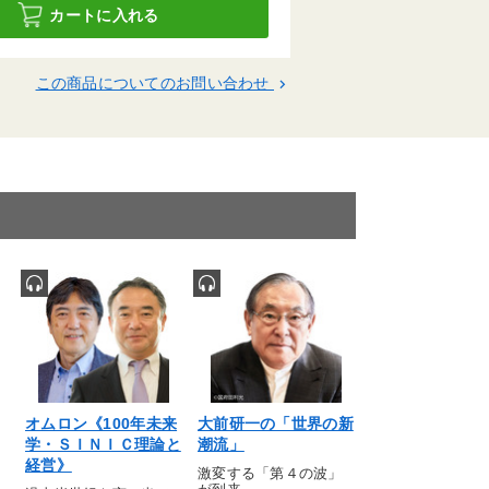
カートに入れる
この商品についてのお問い合わせ
keyboard_arrow_right
オムロン《100年未来
大前研一の「世界の新
《逆境に打ち勝
学・ＳＩＮＩＣ理論と
潮流」
小企業のブラン
経営》
グ経営
激変する「第４の波」