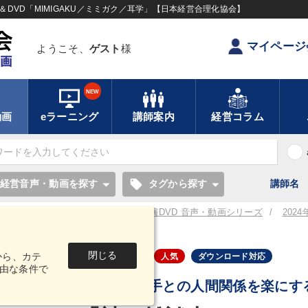
DVD「MIMIGAKU／ミミガク／耳学」【日本経営合理化協会】
マイページ
ようこそ、
ゲスト
様
NEW
動画
eラーニング
講師案内
経営コラム
local_offer
経営音声・動画を探す
タグから探す
講師名
／耳学】全国経営者セミナー講演CD・講演DVD 音声・動画シリーズ
202
ド）
「神・雑談力」
閉じる
から、カテ
音声・動画
人気
ダウンロード対応
由な条件で
目の前の相手との人間関係を楽にす