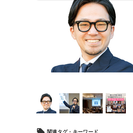
local_offer
関連タグ・キーワード