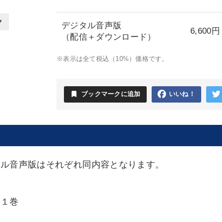
ク
デジタル音声版
6,600円
（配信＋ダウンロード）
※表示は全て税込（10%）価格です。
bookmark
ブックマークに追加
いいね！
タル音声版はそれぞれ同内容となります。
全１巻