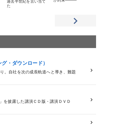
が到来―――
過去半世紀を言い当て
地場の建設・不動
た
社が高収益化を実
ング・ダウンロード）
り。自社を次の成長軌道へと導き、難題
」を披露した講演ＣＤ版・講演ＤＶＤ