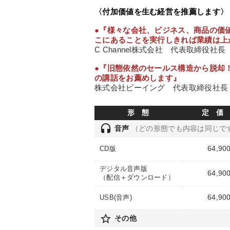
〈付加価値を生む経営を推薦します〉
●『様々な会社、ビジネス、商品の価
こにあることを実行しきれば業績は上
C Channel株式会社 代表取締役社長
●『旧態依然のセールス構造から脱却
の講話をお薦めします』
株式会社ビーイング 代表取締役社長 
形 態
定 価
headset
音声
（どの形態でも内容は同じで
64,90
CD版
デジタル音声版
64,90
（配信＋ダウンロード）
64,90
USB(音声)
star_border
その他