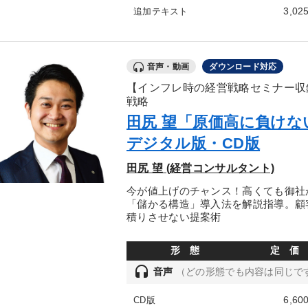
3,02
追加テキスト
音声・動画
ダウンロード対応
【インフレ時の経営戦略セミナー収
戦略
田尻 望「原価高に負け
デジタル版・CD版
田尻 望 (経営コンサルタント)
今が値上げのチャンス！高くても御社
「儲かる構造」導入法を解説指導。顧
積りさせない提案術
形 態
定 価
headset
音声
（どの形態でも内容は同じで
6,60
CD版