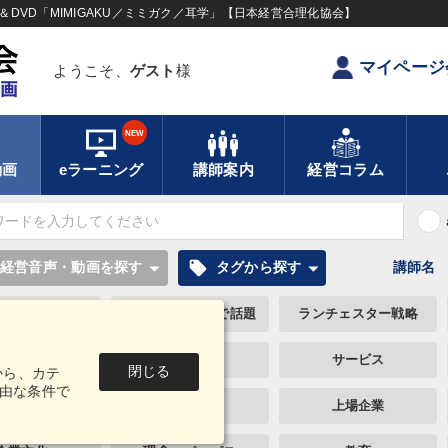
DVD「MIMIGAKU／ミミガク／耳学」【日本経営合理化協会】
マイページ
ようこそ、
ゲスト
様
NEW
動画
eラーニング
講師案内
経営コラム
local_offer
経営音声・動画を探す
タグから探す
講師名
感動講話
テレビ・ネットで話題
ランチェスター戦略
節税
心を磨く
サービス
閉じる
から、カテ
由な条件で
ルマーケティング
不動産
上場企業