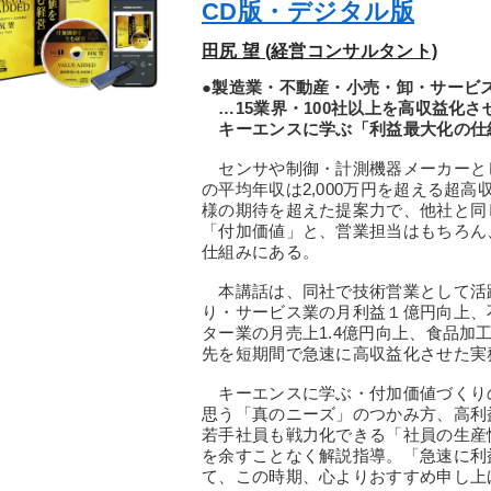
CD版・デジタル版
田尻 望 (経営コンサルタント)
●製造業・不動産・小売・卸・サービ
…15業界・100社以上を高収益化さ
キーエンスに学ぶ「利益最大化の仕
センサや制御・計測機器メーカーとし
の平均年収は2,000万円を超える超
様の期待を超えた提案力で、他社と同
「付加価値」と、営業担当はもちろん
仕組みにある。
本講話は、同社で技術営業として活
り・サービス業の月利益１億円向上、
ター業の月売上1.4億円向上、食品加工
先を短期間で急速に高収益化させた実
キーエンスに学ぶ・付加価値づくり
思う「真のニーズ」のつかみ方、高利
若手社員も戦力化できる「社員の生産
を余すことなく解説指導。「急速に利
て、この時期、心よりおすすめ申し上