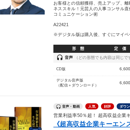
お客様との信頼獲得、売上アップ、離
ネススキル！元芸人の人事コンサル直
コミュニケーション術
A22421
※デジタル版は購入後、すぐにマイペ
形 態
定 価
headset
音声
（どの形態でも内容は同じで
6,60
CD版
デジタル音声版
6,60
（配信＋ダウンロード）
音声・動画
人気
好評
ダウ
営業利益率50％超！ 超高収益企業
《超高収益企業キーエン