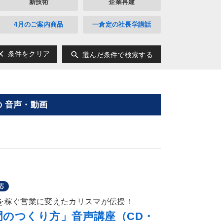
新技術
企業再建
4月のご案内商品
一倉定の社長学講話
ear
search
条件をクリア
選んだ条件で検索する
 音声・動画
応
超を稼ぐ営業に変えたカリスマが伝授！
門のつくり方」音声講座（CD・