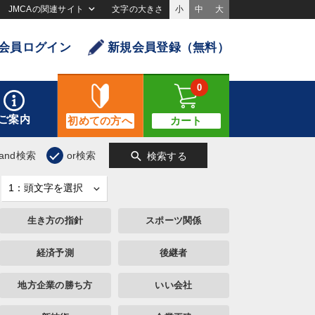
JMCAの関連サイト
文字の大きさ
小
中
大
会員ログイン
新規会員登録（無料）
0
ご案内
初めての方へ
カート
search
and検索
or検索
検索する
生き方の指針
スポーツ関係
経済予測
後継者
地方企業の勝ち方
いい会社