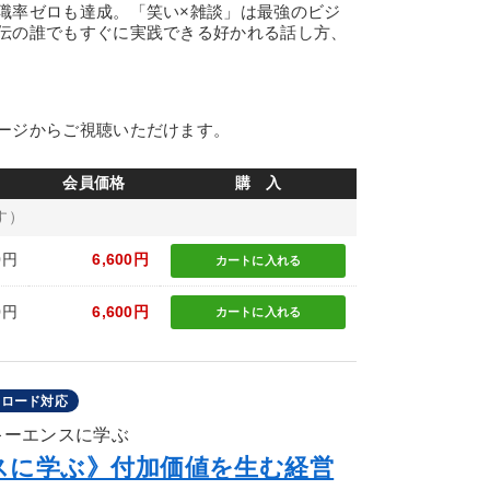
職率ゼロも達成。「笑い×雑談」は最強のビジ
伝の誰でもすぐに実践できる好かれる話し方、
ージからご視聴いただけます。
会員価格
購 入
す）
0円
6,600円
カートに
入れる
0円
6,600円
カートに
入れる
ンロード対応
キーエンスに学ぶ
スに学ぶ》付加価値を生む経営