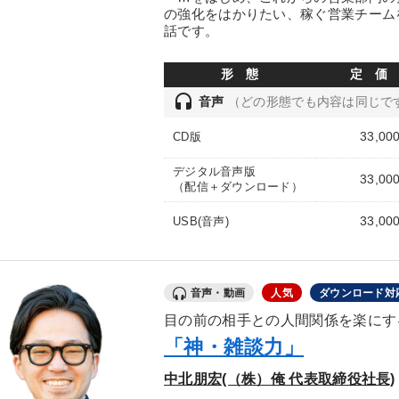
の強化をはかりたい、稼ぐ営業チーム
話です。
形 態
定 価
headset
音声
（どの形態でも内容は同じで
33,00
CD版
デジタル音声版
33,00
（配信＋ダウンロード）
33,00
USB(音声)
音声・動画
人気
ダウンロード対
目の前の相手との人間関係を楽にす
「神・雑談力」
中北朋宏(（株）俺 代表取締役社長)