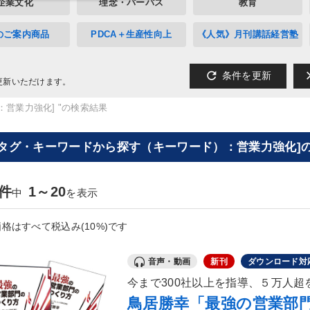
企業文化
理念・パーパス
教育
のご案内商品
PDCA＋生産性向上
《人気》月刊講話経営塾
refresh
cl
条件を更新
更新いただけます。
：営業力強化] "の検索結果
[タグ・キーワードから探す（キーワード）：営業力強化]の
6件
1～20
中
を表示
格はすべて税込み(10%)です
音声・動画
新刊
ダウンロード対
今まで300社以上を指導、５万人
鳥居勝幸「最強の営業部