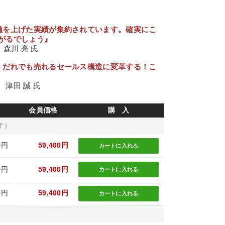
値を上げた実績が集約されています。確実にこ
がるでしょう』
 森川 亮 氏
！だれでも売れるセールス構造に変革する！こ
津田 誠 氏
会員価格
購 入
す）
0円
59,400円
カートに
入れる
0円
59,400円
カートに
入れる
0円
59,400円
カートに
入れる