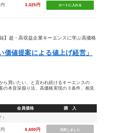
5円
3,025円
カートに
入れる
録】超・高収益企業キーエンスに学ぶ高価格
ない価値提案による値上げ経営」
から買いたい、と言われ続けるキーエンスの
客の本音深掘り法、高価格実現の３条件、相見
会員価格
購 入
す）
0円
6,600円
完売しました