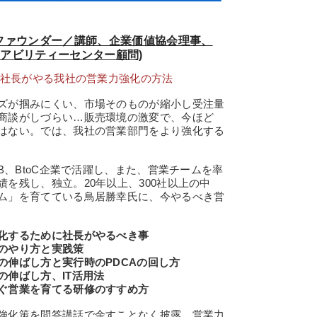
社ファウンダー／講師、企業価値協会理事、
アビリティーセンター顧問)
！社長がやる我社の営業力強化の方法
ズが掴みにくい、市場そのものが縮小し受注量
商談がしづらい…販売環境の激変で、今ほど
はない。では、我社の営業部門をより強化する
B、BtoC企業で活躍し、また、営業チームを率
を残し、独立。20年以上、300社以上の中
ム」を育てている鳥居勝幸氏に、今やるべき営
化するために社長がやるべき事
のやり方と実践策
伸ばし方と実行時のPDCAの回し方
伸ばし方、IT活用法
ぐ営業を育てる研修のすすめ方
強化策を問答講話で余すことなく披露。営業力