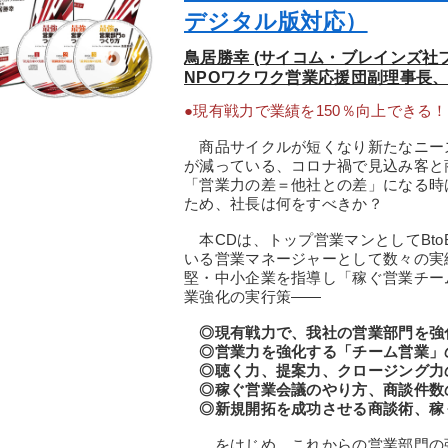
デジタル版対応）
鳥居勝幸 (サイコム・ブレインズ
NPOワクワク営業応援団副理事長、
●現有戦力で業績を150％向上できる
商品サイクルが短くなり新たなニー
が減っている、コロナ禍で見込み客と
「営業力の差＝他社との差」になる時
ため、社長は何をすべきか？
本CDは、トップ営業マンとしてBto
いる営業マネージャーとして数々の実績
堅・中小企業を指導し「稼ぐ営業チー
業強化の実行策――
◎現有戦力で、我社の営業部門を強
◎営業力を強化する「チーム営業」
◎聴く力、提案力、クロージング力の
◎稼ぐ営業会議のやり方、商談件数の
◎新規開拓を成功させる商談術、稼
…をはじめ、これからの営業部門の