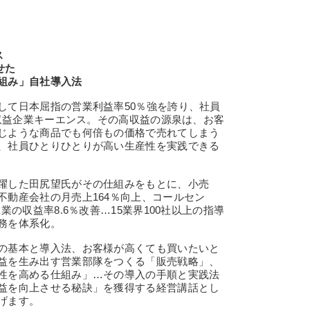
ス
せた
組み」自社導入法
て日本屈指の営業利益率50％強を誇り、社員
高収益企業キーエンス。その高収益の源泉は、お客
じような商品でも何倍もの価格で売れてしまう
、社員ひとりひとりが高い生産性を実践できる
躍した田尻望氏がその仕組みをもとに、小売
不動産会社の月売上164％向上、コールセン
業の収益率8.6％改善…15業界100社以上の指導
務を体系化。
の基本と導入法、お客様が高くても買いたいと
益を生み出す営業部隊をつくる「販売戦略」、
性を高める仕組み」…その導入の手順と実践法
益を向上させる秘訣」を獲得する経営講話とし
げます。