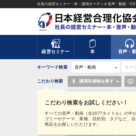
社長の経営セミナー・本・講演オーディオ音声・動画・CD＆
経営セミナー
本
音声・
キーワード検索
mic
ondemand_video
こだわり検索
講演収録物を探す
スポーツ関連
こだわり検索をお試しください！
異発想
タグ・
すべての音声・動画（全2077タイトル）の中
キーワード
ゴリーやテーマ、業種、目的別、タグなど、自
コロナ禍対策
デジタ
商品をお探しいただけます。