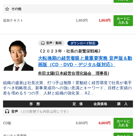
star_border
その他
カートに
追加テキスト
1,650円
1,650円
入れる
音声・動画
ダウンロード対応
《２０２３年・社長の新繁栄戦略》
大転換期の経営着眼と最重要実務 音声版＆動
画版（CD・DVD・デジタル版対応）
牟田太陽(日本経営合理化協会 理事長)
組織の盛衰は社長次第、打つ手は無限！変貌続く経営環境で社長が着手
すべき戦略視点。新事業成功への強い意識とキーワード、目標と実績の
差を埋める５つの手、人材と組織の強化策… A2...
形 態
定 価
会員価格
購 入
headset
音声
（どの形態でも内容は同じです）
カートに
CD版
6,600円
6,600円
入れる
デジタル音声版