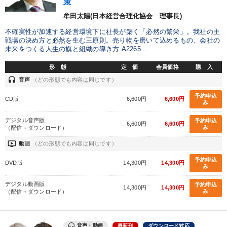
策
製造業
卸売・小売・飲食業
建設・不動産業
牟田太陽(日本経営合理化協会 理事長)
IT・サービス・金融業
コンサルタント
専門家
不確実性が加速する経営環境下に社長が築く「必然の繁栄」。我社の主
戦場の決め方と必然を生む三原則。売り物を磨いて込めるもの、会社の
未来をつくる人生の旗と組織の導き方 A2265...
キーワード
形 態
定 価
会員価格
購 入
headset
音声
（どの形態でも内容は同じです）
思考法
FCビジネス
テレビ・ネットで話題
デザイン
予約申込
CD版
6,600円
6,600円
み
資産保全
経営計画
デジタル音声版
予約申込
6,600円
6,600円
み
（配信＋ダウンロード）
※「更新」を押すと「テーマ」「キーワード」を更新いただけます。
ondemand_video
動画
（どの形態でも内容は同じです）
予約申込
DVD版
14,300円
14,300円
経営音声・動画を探す
ondemand_video
refresh
更新する
み
全国経営者セミナー収録物以外の経営教材（全761タイトル）からお探
デジタル動画版
予約申込
14,300円
14,300円
しいただけます
み
（配信＋ダウンロード）
カテゴリー
音声・動画
最新刊
ダウンロード対応