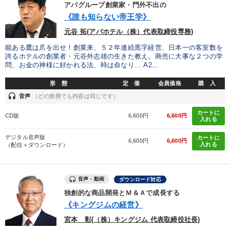
アパグループ創業家・門外不出の
《誰も知らない帝王学》
元谷 拓(アパホテル（株）代表取締役専務)
能ある鷹は爪を出せ！創業来、５２年連続黒字経営、日本一の客室数を
誇るホテルの創業者・元谷外志雄の生きた教え。商売に大事な２つの学
問、お金の神様に好かれる法、時は命なり… A2...
形 態
定 価
会員価格
購 入
headset
音声
（どの形態でも内容は同じです）
カートに
CD版
6,600円
6,600円
入れる
デジタル音声版
カートに
6,600円
6,600円
入れる
（配信＋ダウンロード）
音声・動画
ダウンロード対応
独創的な商品開発とＭ＆Ａで成長する
《キングジムの経営》
宮本 彰(（株）キングジム 代表取締役社長)