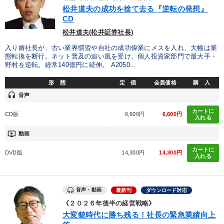
優秀各社の智恵と戦略
事業家のロマンと経営
松井道夫の成功を捨て去る『逆転の発想』
CD
若手異才経営者の発想
専門家のアドバイス
松井道夫(松井証券社長)
入り婿社長が、古い業界慣習や自社の成功偉業にメスを入れ、大幅は業
リーダーの器量を学ぶ
態転換を断行。ネット普及の追い風を受け、個人投資家部門で最大手・
野村を逆転。経常140億円に続伸。 A2050...
テーマ
形 態
定 価
会員価格
購 入
headset
音声
【4月】音声・映像
社員が自律的に動き出す組織づくり
カートに
CD版
6,600円
6,600円
入れる
井上和弘の財務力UP
【2月】音声・映像
ondemand_video
動画
歴史・古典に学ぶ実務講話
カートに
DVD版
14,300円
14,300円
入れる
経営者のための《音声・動画で学ぶ》講演シリーズ
音声・動画
最新刊
ダウンロード対応
業種
《２０２６年後半の経営戦略》
大変貌時代に勝ち残る！社長の緊急業績向上