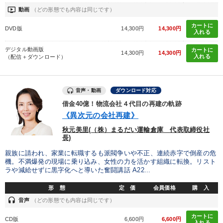
ondemand_video
動画
（どの形態でも内容は同じです）
カートに
DVD版
14,300円
14,300円
入れる
デジタル動画版
カートに
14,300円
14,300円
入れる
（配信＋ダウンロード）
音声・動画
ダウンロード対応
借金40億！物流会社４代目の再建の軌跡
《異次元の会社再建》
秋元美里(（株）まるだい運輸倉庫 代表取締役社
長)
親族に請われ、家業に転職するも派閥争いや不正、連続赤字で倒産の危
機。不満爆発の現場に乗り込み、女性の力を活かす組織に転換。リスト
ラや減給せずに黒字化へと導いた奮闘講話 A22...
形 態
定 価
会員価格
購 入
headset
音声
（どの形態でも内容は同じです）
カートに
CD版
6,600円
6,600円
入れる