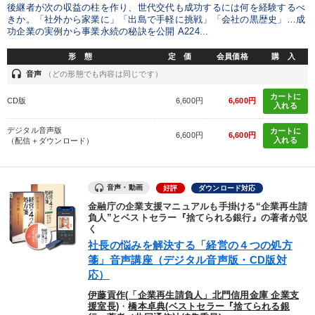
後継者が次の収益の柱を作り、世代交代も成功するには何を経験するべ
きか。「社外から家業に」「出島で手軽に挑戦」「会社の黒歴史」…成
功企業の実例から事業永続の秘訣を公開 A224...
形 態
定 価
会員価格
購 入
headset
音声
（どの形態でも内容は同じです）
カートに
CD版
6,600円
6,600円
入れる
デジタル音声版
カートに
6,600円
6,600円
入れる
（配信＋ダウンロード）
音声・動画
好評
ダウンロード対応
金融庁の企業支援マニュアルも手掛ける“企業再生請
負人”とベストセラー『捨てられる銀行』の著者が説
く
社長の悩みを解決する「経営の４つの処方
箋」音声講座（デジタル音声版・CD版対
応）
伊藤貢作(「企業再生請負人」北門信用金庫 企業支
援室長)
・
橋本卓典(ベストセラー『捨てられる銀