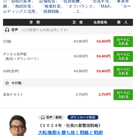
◎「節税の基本」「設備投資」「役員報酬」 「出張手当」「事業承
継」「相続対策」 「株価対策」「オフバランス」「M&A」 「ホー
ルディングス活用」「税務戦略」 …1...
形 態
定 価
会員価格
購 入
headset
音声
（どの形態でも内容は同じです）
カートに
CD版
64,900円
59,400円
入れる
デジタル音声版
カートに
64,900円
59,400円
入れる
（配信＋ダウンロード）
カートに
USB(音声)
64,900円
59,400円
入れる
star_border
その他
カートに
追加テキスト
2,750円
2,750円
入れる
音声・動画
ダウンロード対応
《２０２４年・社長の新繁栄戦略》
大転換期を勝ち抜く戦略と戦術