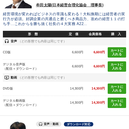
牟田太陽(日本経営合理化協会 理事長)
経営環境が変わればビジネスの常識も変わる！大転換期には経営者の実
行力が必須。好調企業の共通点と磨くべき商品力、攻めの経営１１の打
ち手…これからを勝ち抜く社長の４大実務 A22...
形 態
定 価
会員価格
購 入
headset
音声
（どの形態でも内容は同じです）
カートに
CD版
6,600円
6,600円
入れる
デジタル音声版
カートに
6,600円
6,600円
入れる
（配信＋ダウンロード）
ondemand_video
動画
（どの形態でも内容は同じです）
カートに
DVD版
14,300円
14,300円
入れる
デジタル動画版
カートに
14,300円
14,300円
入れる
（配信＋ダウンロード）
音声・動画
ダウンロード対応