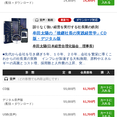
14,300円
14,300円
入れる
（配信＋ダウンロード）
音声・動画
最新刊
ダウンロード対応
誤りなく強い経営を実行する社長業の鉄則
牟田太陽の「後継社長の実践経営学」CD
版・デジタル版
牟田太陽(日本経営合理化協会 理事長)
■先代から会社を引き継ぎ５年、１０年、２０年…会社を繁栄に導くこ
れからの社長業の実務 インフレが加速する大転換期、原料やエネル
ギーの高騰とコスト増、採用難と人件費の上昇、突...
形 態
定 価
会員価格
購 入
headset
音声
（どの形態でも内容は同じです）
カートに
CD版
55,000円
51,700円
入れる
デジタル音声版
カートに
55,000円
51,700円
入れる
（配信＋ダウンロード）
カートに
USB(音声)
55,000円
51,700円
入れる