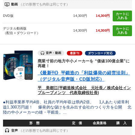
ondemand_video
動画
（どの形態でも内容は同じです）
カートに
DVD版
14,300円
14,300円
入れる
デジタル動画版
カートに
14,300円
14,300円
入れる
（配信＋ダウンロード）
音声・動画
最新刊
ダウンロード対応
廃業寸前の地方中小メーカーを “価値100億企業”に
再建！
《最新刊》平鍛造の「利益爆発の経営法則」
（デジタル音声版・CD版対応）
平 美都江(平鍛造株式会社 元社長／株式会社イン
プルーブメンツ 代表取締役社長)
●利益率業界平均4倍、社員の平均年収は県内2倍、 1人あたり経常利
益1,300万円超！ 爆発的な儲けを生み出す会社のつくり方を公開 北
陸の中小メーカーの雄・平鍛造。...
形 態
定 価
会員価格
購 入
headset
音声
（どの形態でも内容は同じです）