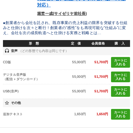
対応）
堀埜一成(サイゼリヤ前社長)
●創業者から会社を託され、既存事業の売上利益の限界を突破する仕組
みと仕掛けを次々と断行！創業者の“感性”をも再現可能な“仕組み”に変
え、会社を次の成長軌道へと仕掛ける実務と戦略とは...
形 態
定 価
会員価格
購 入
headset
音声
（どの形態でも内容は同じです）
カートに
CD版
55,000円
51,700円
入れる
デジタル音声版
カートに
55,000円
51,700円
入れる
（配信＋ダウンロード）
カートに
USB(音声)
55,000円
51,700円
入れる
star_border
その他
カートに
追加テキスト
1,650円
1,650円
入れる