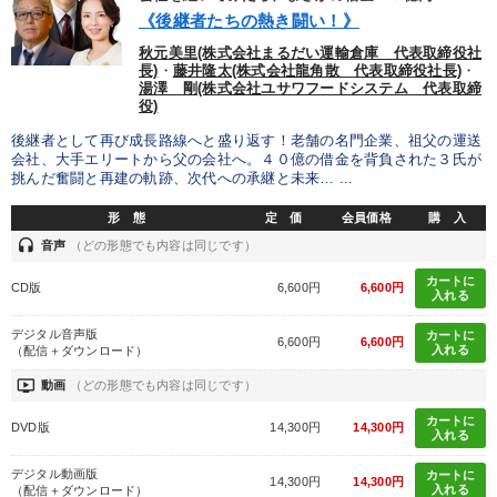
《後継者たちの熱き闘い！》
業績を伸ばしたい
パフォーマンス向上
秋元美里(株式会社まるだい運輸倉庫 代表取締役社
長)
・
藤井隆太(株式会社龍角散 代表取締役社長)
・
財務・数字力の向上
財務・数字力の向上
湯澤 剛(株式会社ユサワフードシステム 代表取締
役)
後継者として再び成長路線へと盛り返す！老舗の名門企業、祖父の運送
キーワード
会社、大手エリートから父の会社へ。４０億の借金を背負された３氏が
挑んだ奮闘と再建の軌跡、次代への承継と未来… ...
販売戦略
イノベーション
マーケティング
教育
形 態
定 価
会員価格
購 入
headset
音声
（どの形態でも内容は同じです）
IT・デジタル活用
生産性向上
カートに
CD版
6,600円
6,600円
入れる
※「更新」を押すと「カテゴリー」「目的別」「キーワード」を更新いただけます。
デジタル音声版
カートに
6,600円
6,600円
入れる
（配信＋ダウンロード）
タグから探す
local_offer
refresh
更新する
ondemand_video
動画
（どの形態でも内容は同じです）
すべての音声・動画（全2076タイトル）からお探しいただけます
カートに
DVD版
14,300円
14,300円
入れる
タグ・キーワード
デジタル動画版
カートに
14,300円
14,300円
入れる
（配信＋ダウンロード）