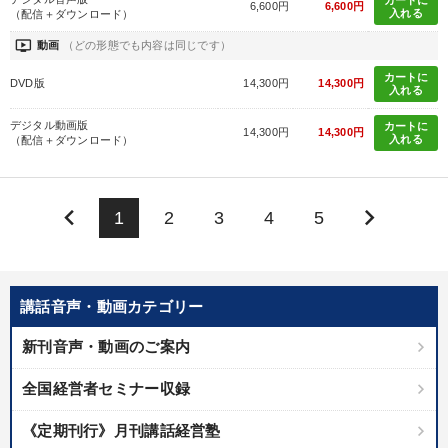
カートに
6,600円
6,600円
入れる
（配信＋ダウンロード）
ondemand_video
動画
（どの形態でも内容は同じです）
カートに
DVD版
14,300円
14,300円
入れる
デジタル動画版
カートに
14,300円
14,300円
入れる
（配信＋ダウンロード）
keyboard_arrow_left
keyboard_arrow_right
1
2
3
4
5
講話音声・動画カテゴリー
新刊音声・動画のご案内
全国経営者セミナー収録
《定期刊行》月刊講話経営塾