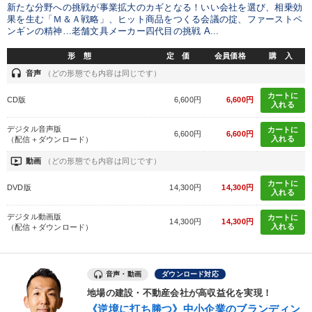
新たな分野への挑戦が事業拡大のカギとなる！いい会社を選び、相乗効
果を生む「Ｍ＆Ａ戦略」、ヒット商品をつくる会議の掟、ファーストペ
ンギンの精神…老舗文具メーカー四代目の挑戦 A...
形 態
定 価
会員価格
購 入
headset
音声
（どの形態でも内容は同じです）
カートに
CD版
6,600円
6,600円
入れる
デジタル音声版
カートに
6,600円
6,600円
入れる
（配信＋ダウンロード）
ondemand_video
動画
（どの形態でも内容は同じです）
カートに
DVD版
14,300円
14,300円
入れる
デジタル動画版
カートに
14,300円
14,300円
入れる
（配信＋ダウンロード）
音声・動画
ダウンロード対応
地場の建設・不動産会社が高収益化を実現！
《逆境に打ち勝つ》中小企業のブランディン