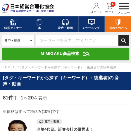
menu
0
ログイン
カート
メニュー
キーワードを入力して探す
edit
経営
セミナー
本
音声・動画
eラーニング
初めての方
へ
search
デジタル版対応のみ検索結果に表示する
manage_search
MIMIGAKU商品検索
search
上記の条件で検索
TOP
" [タグ・キーワードから探す（キーワード）：後継者] "の検索結果
[タグ・キーワードから探す（キーワード）：後継者]の 音
声・動画
講演収録物を探す
mic
refresh
更新する
81件
1～20
中
を表示
全国経営者セミナー講演収録物（全1315タイトル）からお探しいただけ
ます
※価格はすべて税込み(10%)です
カテゴリー
音声・動画
老舗4代目。証券会社の風雲児！