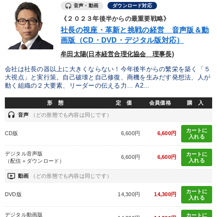
音声・動画
ダウンロード対応
《２０２３年後半からの最重要戦略》
社長の視座・革新と挑戦の経営 音声版＆動
画版（CD・DVD・デジタル版対応）
牟田太陽(日本経営合理化協会 理事長)
会社は社長の器以上に大きくならない！今年後半からの繁栄を築く「５
大視点」と実行策。自己破壊と自己修復、商機を生みだす発想法、人が
動く組織の２大要素、リーダーの伝える力… A2...
形 態
定 価
会員価格
購 入
headset
音声
（どの形態でも内容は同じです）
カートに
CD版
6,600円
6,600円
入れる
デジタル音声版
カートに
6,600円
6,600円
入れる
（配信＋ダウンロード）
ondemand_video
動画
（どの形態でも内容は同じです）
カートに
DVD版
14,300円
14,300円
入れる
デジタル動画版
カートに