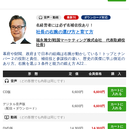
海外の成功事例
中村天風
推薦
ベンチャー
M&A
音声・動画
最新刊
ダウンロード対応
仕事術・ビジネスハック
営業力強化
成功哲学
名経営者には必ず名補佐役あり！
社長の右腕の選び方と育て方
コロナ禍対策
異発想
ブランディング
福永雅文(戦国マーケティング株式会社 代表取締役
社長)
労務問題・リスク対策
いい会社
株式市場
早わかり
幕府や財閥、政府まで日本の組織は右腕が動かしている！トップとナン
バー２の役割と責任、補佐役と参謀役の違い、歴史の英傑に学ぶ側近の
AI
企業再建
広報・PR
一流人
賃金制度
あり方。右腕を選ぶ３条件と能力の鍛え方 A22...
心を磨く
インフレ対策・値上げ
松下幸之助
形 態
定 価
会員価格
購 入
headset
音声
（どの形態でも内容は同じです）
聞き手・作間信司
カートに
CD版
6,600円
6,600円
入れる
※「更新」を押すと「タグ・キーワード」を更新いただけます。
デジタル音声版
カートに
6,600円
6,600円
入れる
（配信＋ダウンロード）
ondemand_video
動画
（どの形態でも内容は同じです）
カートに
DVD版
14,300円
14,300円