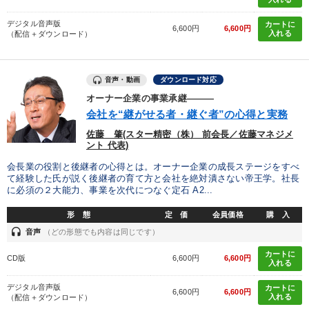
デジタル音声版
カートに
6,600円
6,600円
入れる
（配信＋ダウンロード）
音声・動画
ダウンロード対応
オーナー企業の事業承継―――
会社を“継がせる者・継ぐ者”の心得と実務
佐藤 肇(スター精密（株） 前会長／佐藤マネジメ
ント 代表)
会長業の役割と後継者の心得とは。オーナー企業の成長ステージをすべ
て経験した氏が説く後継者の育て方と会社を絶対潰さない帝王学。社長
に必須の２大能力、事業を次代につなぐ定石 A2...
形 態
定 価
会員価格
購 入
headset
音声
（どの形態でも内容は同じです）
カートに
CD版
6,600円
6,600円
入れる
デジタル音声版
カートに
6,600円
6,600円
入れる
（配信＋ダウンロード）