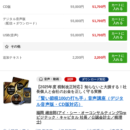
カートに
CD版
55,000円
51,700円
入れる
デジタル音声版
カートに
55,000円
51,700円
入れる
（配信＋ダウンロード）
カートに
USB(音声)
55,000円
51,700円
入れる
star_border
その他
カートに
追加テキスト
2,200円
2,200円
入れる
音声・動画
好評
ダウンロード対応
【2025年度 税制改正対応】知らないと大損する！社
長個人と会社のお金を正しく守る実務
「賢い節税100の打ち手」音声講座（デジタ
ル音声版・CD版対応）
福岡 雄吉郎(アイ・シー・オーコンサルティングGrp
ビジテック・キャピタル 社長／公認会計士／税理
士)