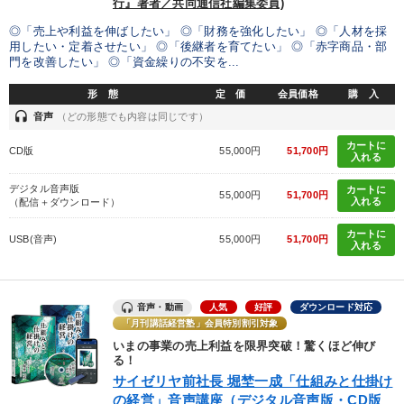
行』著者／共同通信社編集委員)
◎「売上や利益を伸ばしたい」 ◎「財務を強化したい」 ◎「人材を採
用したい・定着させたい」 ◎「後継者を育てたい」 ◎「赤字商品・部
門を改善したい」 ◎「資金繰りの不安を...
形 態
定 価
会員価格
購 入
headset
音声
（どの形態でも内容は同じです）
カートに
CD版
55,000円
51,700円
入れる
デジタル音声版
カートに
55,000円
51,700円
入れる
（配信＋ダウンロード）
カートに
USB(音声)
55,000円
51,700円
入れる
音声・動画
人気
好評
ダウンロード対応
「月刊講話経営塾」会員特別割引対象
いまの事業の売上利益を限界突破！驚くほど伸び
る！
サイゼリヤ前社長 堀埜一成「仕組みと仕掛け
の経営」音声講座（デジタル音声版・CD版