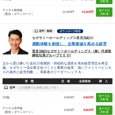
入れる
デジタル動画版
カートに
14,300円
14,300円
入れる
（配信＋ダウンロード）
音声・動画
ダウンロード対応
セガサミーホールディングス里見治紀の
感動体験を創造し、企業価値を高める経営
里見治紀(セガサミーホールディングス（株）代表取
締役社長グループＣＥＯ)
父から受け継いだ会社の長期的・持続的な成長を求め経営理念を再定
義。セガサミー流企業文化づくりと事業の改革、強いファミリービジネ
スの条件と経営判断…。革新者のリーダーシップ A...
形 態
定 価
会員価格
購 入
headset
音声
（どの形態でも内容は同じです）
カートに
CD版
6,600円
6,600円
入れる
デジタル音声版
カートに
6,600円
6,600円
入れる
（配信＋ダウンロード）