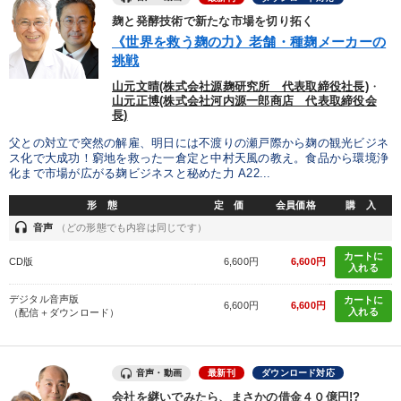
麹と発酵技術で新たな市場を切り拓く
営業・社員研修
組織・採用・スキル
最新技術・トレンド
《世界を救う麹の力》老舗・種麹メーカーの
挑戦
【12月】音声・映像
山元文晴(株式会社源麹研究所 代表取締役社長)
・
山元正博(株式会社河内源一郎商店 代表取締役会
「利上げ時代の最新・銀行対策」＋「不動産市況予測」＋「市場
長)
予測と株式投資」最新刊
父との対立で突然の解雇、明日には不渡りの瀬戸際から麹の観光ビジネ
【6月】音声・映像
成功哲学・人間学
ス化で大成功！窮地を救った一倉定と中村天風の教え。食品から環境浄
化まで市場が広がる麹ビジネスと秘めた力 A22...
全国経営者セミナー収録〈売れ筋・人気ランキング〉＆新刊・好
評講話
形 態
定 価
会員価格
購 入
headset
音声
（どの形態でも内容は同じです）
【4月】音声・映像
【2026年7月】音声・映像ご案内商品
カートに
CD版
6,600円
6,600円
入れる
経営戦略・経営実務
大竹愼一書籍
デジタル音声版
カートに
6,600円
6,600円
入れる
（配信＋ダウンロード）
目的別
音声・動画
最新刊
ダウンロード対応
社長の姿勢を学びたい
組織を強化したい
会社を継いでみたら、まさかの借金４０億円!?