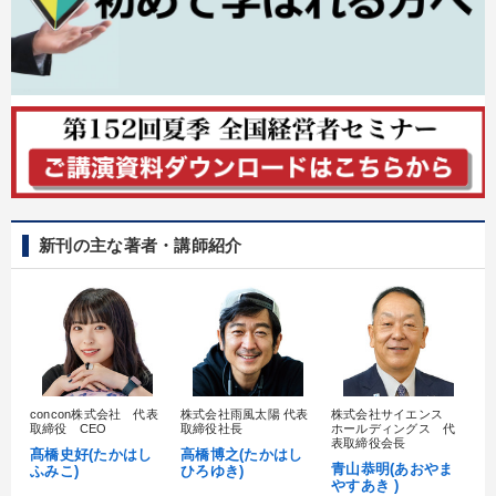
新刊の主な著者・講師紹介
concon株式会社 代表
株式会社雨風太陽 代表
株式会社サイエンス
髙
取締役 CEO
取締役社長
ホールディングス 代
村
表取締役会長
髙橋史好(たかはし
高橋博之(たかはし
し
青山恭明(あおやま
ふみこ)
ひろゆき)
やすあき )