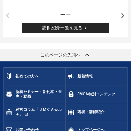
keyboard_arrow_right
講師紹介一覧を見る
keyboard_arrow_up
このページの先頭へ
初めての方へ
新着情報
新着セミナー・新刊本・音
JMCA特別コンテンツ
声・動画
経営コラム「ＪＭＣＡweb
著者・講師紹介
open_in_new
＋」
お問い合わせ
トップページへ