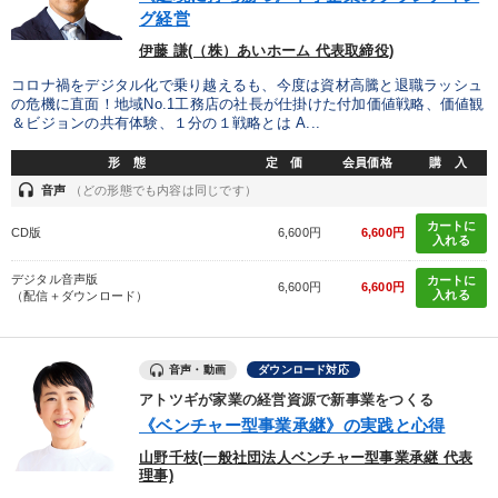
グ経営
伊藤 謙(（株）あいホーム 代表取締役)
コロナ禍をデジタル化で乗り越えるも、今度は資材高騰と退職ラッシュ
の危機に直面！地域No.1工務店の社長が仕掛けた付加価値戦略、価値観
＆ビジョンの共有体験、１分の１戦略とは A...
形 態
定 価
会員価格
購 入
headset
音声
（どの形態でも内容は同じです）
カートに
CD版
6,600円
6,600円
入れる
デジタル音声版
カートに
6,600円
6,600円
入れる
（配信＋ダウンロード）
音声・動画
ダウンロード対応
アトツギが家業の経営資源で新事業をつくる
《ベンチャー型事業承継》の実践と心得
山野千枝(一般社団法人ベンチャー型事業承継 代表
理事)