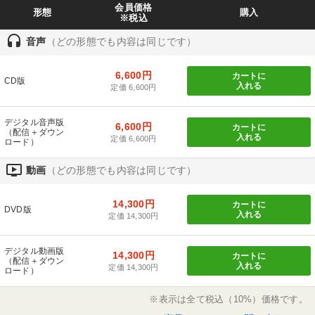
会員価格
形態
購入
※税込
headset
音声
（どの形態でも内容は同じです）
6,600円
カートに
CD版
入れる
定価 6,600円
デジタル音声版
6,600円
カートに
（配信＋ダウン
入れる
定価 6,600円
ロード）
ondemand_video
動画
（どの形態でも内容は同じです）
14,300円
カートに
DVD版
入れる
定価 14,300円
デジタル動画版
14,300円
カートに
（配信＋ダウン
入れる
定価 14,300円
ロード）
※表示は全て税込（10%）価格です。