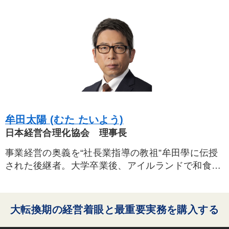
牟田太陽 (むた たいよう)
日本経営合理化協会 理事長
事業経営の奥義を“社長業指導の教祖”牟田學に伝授
された後継者。大学卒業後、アイルランドで和食レ
ストランを創業。帰国後入協。2017年7月より現
職。
大転換期の経営着眼と最重要実務を購入する