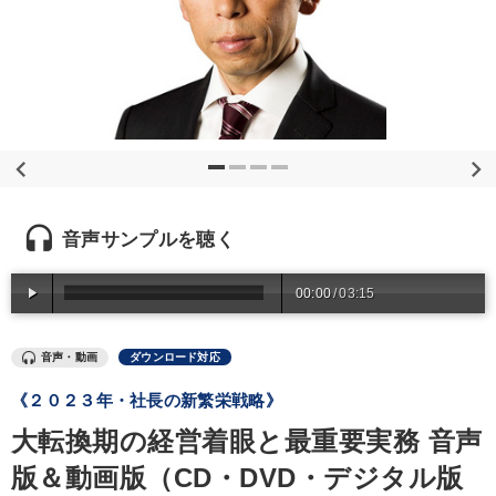
優秀各社の智恵と戦略
事業家のロマンと経営
若手異才経営者の発想
専門家のアドバイス
リーダーの器量を学ぶ
テーマ
headset
【1月】音声・映像
経営戦略・経営実務
音声サンプルを聴く
最新技術・トレンド
社員が自律的に動き出す組織づくり
00:00
/
03:15
全国経営者セミナー収録〈売れ筋・人気ランキング〉＆新刊・好
評講話
音声・動画
ダウンロード対応
【3月】音声・映像
《２０２３年・社長の新繁栄戦略》
大転換期の経営着眼と最重要実務 音声
業種
版＆動画版（CD・DVD・デジタル版