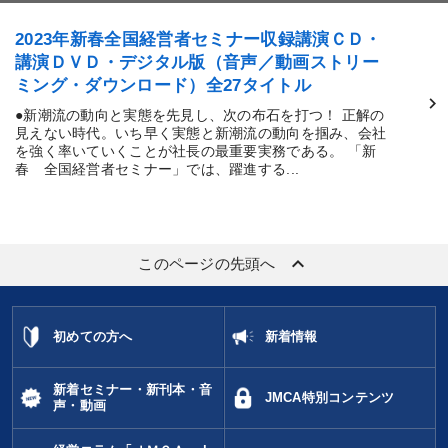
2023年新春全国経営者セミナー収録講演ＣＤ・
講演ＤＶＤ・デジタル版（音声／動画ストリー
ミング・ダウンロード）全27タイトル
●新潮流の動向と実態を先見し、次の布石を打つ！ 正解の
見えない時代。いち早く実態と新潮流の動向を掴み、会社
を強く率いていくことが社長の最重要実務である。 「新
春 全国経営者セミナー」では、躍進する...
keyboard_arrow_up
このページの先頭へ
初めての方へ
新着情報
新着セミナー・新刊本・音
JMCA特別コンテンツ
声・動画