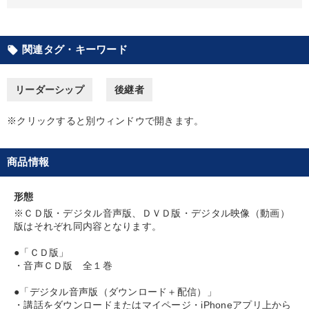
業績を伸ばしたい
財務・数字力の向上
発想力を磨きたい
経営を改善したい
関連タグ・キーワード
local_offer
キーワード
リーダーシップ
後継者
※クリックすると別ウィンドウで開きます。
モノづくり
デザイン
健康・ウェルビーイング
感動講話
企業再建
早わかり
商品情報
※「更新」を押すと「カテゴリー」「目的別」「キーワード」を更新いただけます。
形態
※ＣＤ版・デジタル音声版、ＤＶＤ版・デジタル映像（動画）
版はそれぞれ同内容となります。
タグから探す
local_offer
refresh
更新する
●「ＣＤ版」
すべての音声・動画（全2077タイトル）からお探しいただけます
・音声ＣＤ版 全１巻
タグ・キーワード
●「デジタル音声版（ダウンロード＋配信）」
・講話をダウンロードまたはマイページ・iPhoneアプリ上から