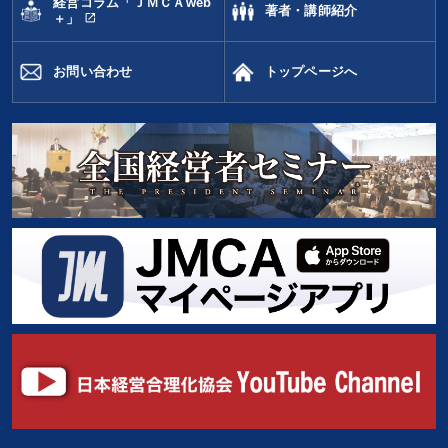
経営コラム「ＪＭＣＡweb
著者・講師紹介
open_in_new
＋」
お問い合わせ
トップページへ