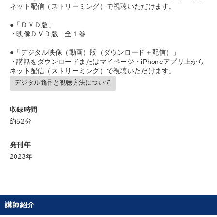
ネット配信（ストリーミング）で視聴いただけます。
早わかり
インフレ対策・値上げ
スポーツ関連
●「ＤＶＤ版」
マネジメント
広報・PR
異発想
投資
FCビジネス
・映像ＤＶＤ版 全１巻
新技術
SDGs
企業成長
地方企業の勝ち方
●「デジタル映像（動画）版（ダウンロード＋配信）」
・講話をダウンロードまたはマイページ・iPhoneアプリ上から
ネット配信（ストリーミング）で視聴いただけます。
運勢・先見
創業者
AI
繁盛
リピート
デジタル商品と視聴方法について
健康・ウェルビーイング
生産性向上
推薦
収録時間
お金の授業
経営計画
一倉定
仕組み
約52分
※「更新」を押すと「タグ・キーワード」を更新いただけます。
発刊年
2023年
講師紹介