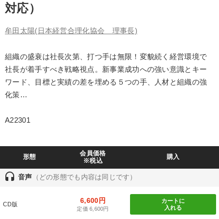
対応）
製造業
卸売・小売・飲食業
建設・不動産業
牟田太陽
(日本経営合理化協会 理事長)
IT・サービス・金融業
コンサルタント
専門家
組織の盛衰は社長次第、打つ手は無限！変貌続く経営環境で
キーワード
社長が着手すべき戦略視点。新事業成功への強い意識とキー
ワード、目標と実績の差を埋める５つの手、人材と組織の強
労務問題・リスク対策
会社を守る
AI
女性経営者
化策…
話し方
リピート
A22301
※「更新」を押すと「テーマ」「キーワード」を更新いただけます。
会員価格
形態
購入
※税込
経営音声・動画を探す
ondemand_video
refresh
更新する
headset
音声
（どの形態でも内容は同じです）
全国経営者セミナー収録物以外の経営教材（全762タイトル）からお探
しいただけます
6,600円
カートに
CD版
入れる
定価 6,600円
カテゴリー