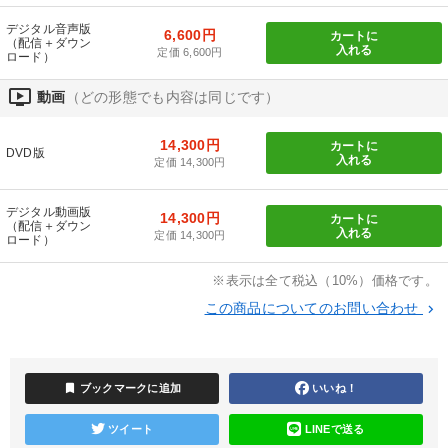
デジタル音声版
6,600円
カートに
（配信＋ダウン
「儲けの本質」を突く
経営戦略・経営実務
入れる
定価 6,600円
ロード）
最新技術・トレンド
経済・景気・相場予測
ondemand_video
動画
（どの形態でも内容は同じです）
【6月】音声・映像
【2026年7月】音声・映像ご案内商品
14,300円
カートに
DVD版
入れる
定価 14,300円
【4月】音声・映像
歴史・古典に学ぶ実務講話
デジタル動画版
14,300円
マーケティング
改善・生産性向上
カートに
（配信＋ダウン
入れる
定価 14,300円
ロード）
経営リーダーの考え方と戦略を学ぶ
※表示は全て税込（10%）価格です。
経営者のための《音声・動画で学ぶ》講演シリーズ
この商品についてのお問い合わせ
keyboard_arrow_right
目的別
bookmark
ブックマークに追加
いいね！
パフォーマンス向上
社長の姿勢を学びたい
ツイート
LINEで送る