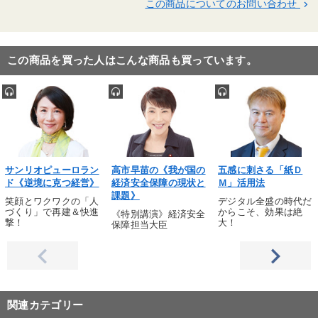
この商品についてのお問い合わせ
keyboard_arrow_right
この商品を買った人はこんな商品も買っています。
サンリオピューロラン
高市早苗の《我が国の
五感に刺さる「紙Ｄ
ド《逆境に克つ経営》
経済安全保障の現状と
Ｍ」活用法
課題》
笑顔とワクワクの「人
デジタル全盛の時代だ
づくり」で再建＆快進
からこそ、効果は絶
《特別講演》経済安全
撃！
大！
保障担当大臣
関連カテゴリー