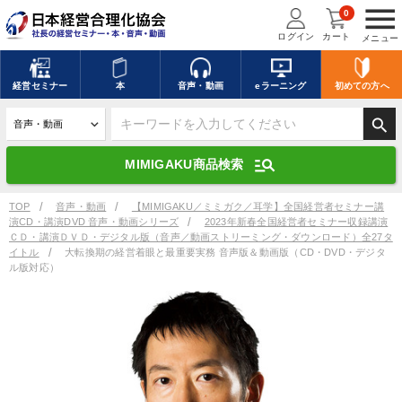
menu
0
ログイン
カート
メニュー
キーワードを入力して探す
edit
経営
セミナー
本
音声・動画
eラーニング
初めての方
へ
search
デジタル版対応のみ検索結果に表示する
manage_search
MIMIGAKU商品検索
search
上記の条件で検索
TOP
音声・動画
【MIMIGAKU／ミミガク／耳学】全国経営者セミナー講
演CD・講演DVD 音声・動画シリーズ
2023年新春全国経営者セミナー収録講演
ＣＤ・講演ＤＶＤ・デジタル版（音声／動画ストリーミング・ダウンロード）全27タ
イトル
大転換期の経営着眼と最重要実務 音声版＆動画版（CD・DVD・デジタ
ル版対応）
講演収録物を探す
mic
refresh
更新する
全国経営者セミナー講演収録物（全1315タイトル）からお探しいただけ
ます
カテゴリー