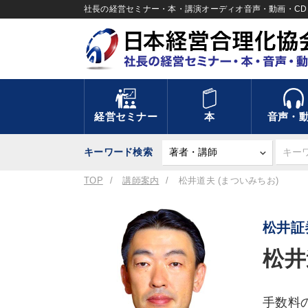
社長の経営セミナー・本・講演オーディオ音声・動画・CD＆
経営セミナー
本
音声・
キーワード検索
TOP
講師案内
松井道夫 (まついみちお)
松井証
松井
手数料