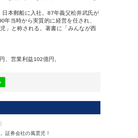
、日本郵船に入社。87年義父松井武氏が
90年当時から実質的に経営を任され、
命児」と称される。著書に「みんなが西
億円、営業利益102億円。
る
目。証券会社の風雲児！