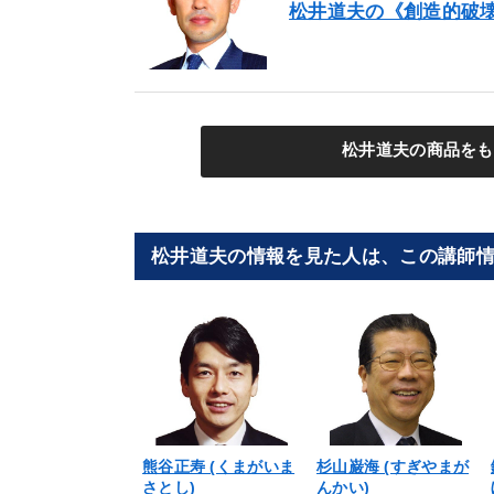
松井道夫の《創造的破
松井道夫の商品をも
松井道夫の情報を見た人は、この講師
熊谷正寿 (くまがいま
杉山巌海 (すぎやまが
さとし)
んかい)