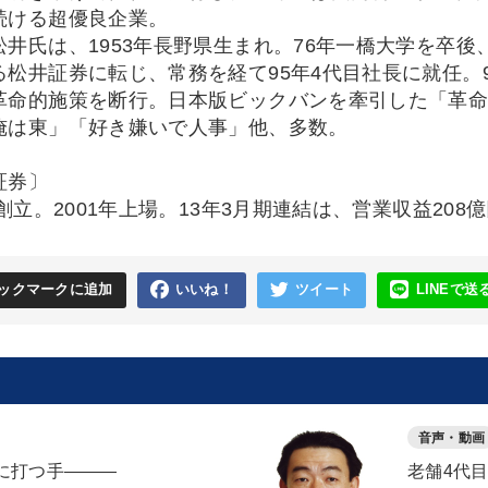
続ける超優良企業。
松井氏は、1953年長野県生まれ。76年一橋大学を卒後
る松井証券に転じ、常務を経て95年4代目社長に就任。
革命的施策を断行。日本版ビックバンを牽引した「革
俺は東」「好き嫌いで人事」他、多数。
証券〕
年創立。2001年上場。13年3月期連結は、営業収益208
ックマークに追加
いいね！
ツイート
LINEで送
音声・動画
に打つ手―――
老舗4代