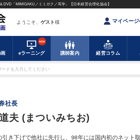
DVD「MIMIGAKU／ミミガク／耳学」【日本経営合理化協会】
マイページ
ようこそ、
ゲスト
様
NEW
動画
eラーニング
講師案内
経営コラム
券社長
道夫 (まついみちお)
の引き下げで他社に先行し、98年には国内初のネット