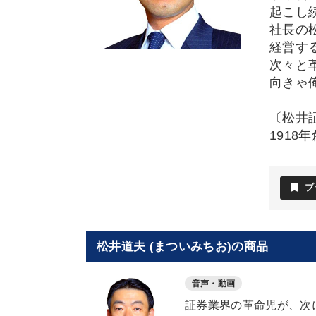
起こし
社長の
経営す
次々と
向きゃ
〔松井
1918
bookmark
ブ
松井道夫 (まついみちお)の商品
音声・動画
証券業界の革命児が、次