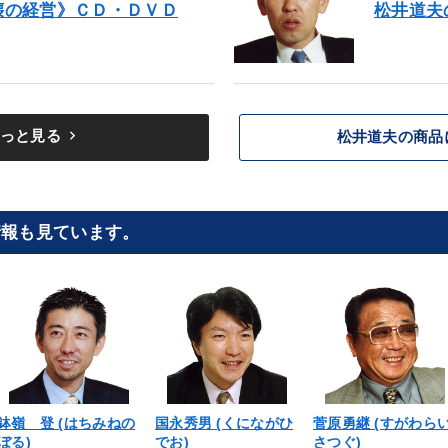
壊の経営》ＣＤ・ＤＶＤ
松井道夫
keyboard_arrow_right
っと見る
松井道夫の商品
情報も見ています。
鉢嶺 登 (はちみねの
国永秀男 (くにながひ
菅原勇継 (すがわら
ぼる)
でお)
さつぐ)