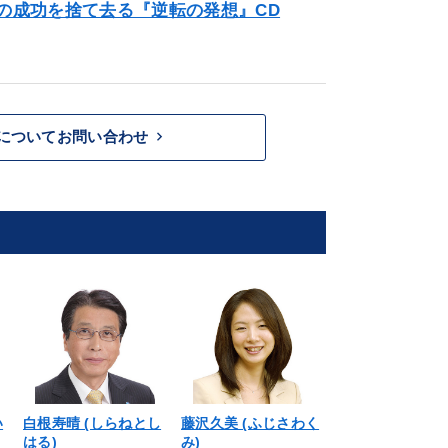
の成功を捨て去る『逆転の発想』CD
keyboard_arrow_right
についてお問い合わせ
い
白根寿晴 (しらねとし
藤沢久美 (ふじさわく
孫 正義 (そん
はる)
み)
し・ソンマサヨシ