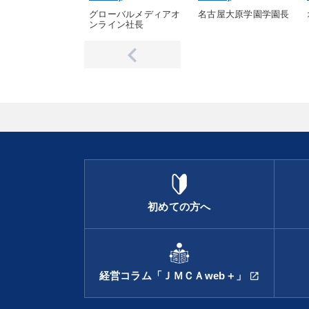
グローバルメディアオ
名古屋大原学園学園長
ンライン社長
初めての方へ
経営コラム「ＪＭＣＡweb＋」
open_in_new