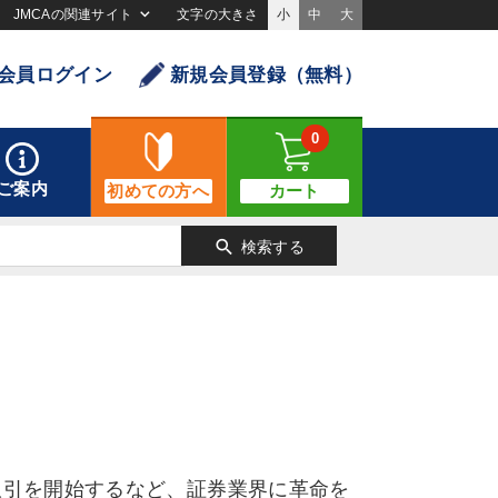
JMCAの関連サイト
文字の大きさ
小
中
大
会員ログイン
新規会員登録（無料）
0
ご案内
初めての方へ
カート
search
検索する
取引を開始するなど、証券業界に革命を