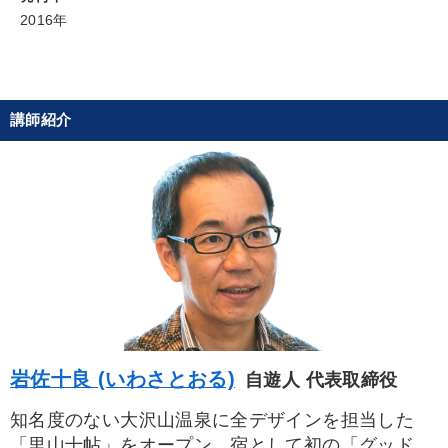
2016年
タグから探す
local_offer
refresh
更新する
すべての音声・動画（全2077タイトル）からお探しいただけます
講師紹介
タグ・キーワード
デザイン
繁盛
販売戦略
未来先見
早分かり
井上和弘
いい会社
聞き手・作間信司
不動産
イノベーション
SDGs
AI
多様性・ダイバーシティ
賃金制度
思考法
ドラッカー
ランチェスター戦略
政治家
お金の授業
経営計画
異発想
岩佐十良 (いわさとおる)
自遊人 代表取締役
ビジネスモデル
歴史に学ぶ
早わかり
知名度のない大沢山温泉に全デザインを担当した
「里山十帖」をオープン。宿として初の「グッドデ