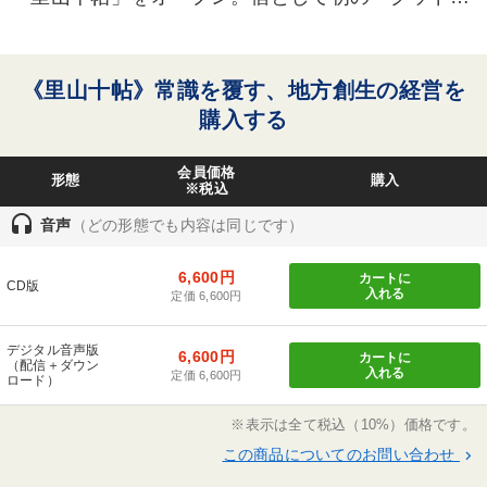
※「更新」を押すと「タグ・キーワード」を更新いただけます。
ザイン賞ベスト100」など多数受賞。
《里山十帖》常識を覆す、地方創生の経営を
購入する
会員価格
形態
購入
※税込
headset
音声
（どの形態でも内容は同じです）
6,600円
カートに
CD版
入れる
定価 6,600円
デジタル音声版
6,600円
カートに
（配信＋ダウン
入れる
定価 6,600円
ロード）
※表示は全て税込（10%）価格です。
この商品についてのお問い合わせ
keyboard_arrow_right