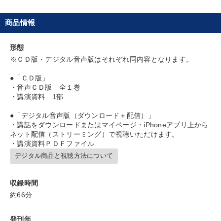
2025年夏季全国経営者セミナー収録講演ＣＤ・講演ＤＶＤ・デジ
タル版（音声／動画ストリーミング・ダウンロード）
商品情報
目的別
形態
※ＣＤ版・デジタル音声版はそれぞれ同内容となります。
経営を改善したい
リーダーの魅力向上
●「ＣＤ版」
・音声ＣＤ版 全１巻
財務・数字力の向上
新事業・新商品づくり
・講演資料 1部
発想力を磨きたい
業績を伸ばしたい
●「デジタル音声版（ダウンロード＋配信）」
・講話をダウンロードまたはマイページ・iPhoneアプリ上から
ネット配信（ストリーミング）で視聴いただけます。
キーワード
・講演資料ＰＤＦファイル
デジタル商品と視聴方法について
不動産
企業文化
早分かり
モノづくり
人事戦略
収録時間
ビジネスモデル
約66分
※「更新」を押すと「カテゴリー」「目的別」「キーワード」を更新いただけます。
発刊年