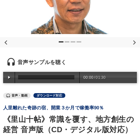
優秀各社の智恵と戦略
事業家のロマンと経営
若手異才経営者の発想
専門家のアドバイス
リーダーの器量を学ぶ
テーマ
headset
音声サンプルを聴く
経営者のための《音声・動画で学ぶ》講演シリーズ
00:00
/
01:30
《強い財務を実践する経営者》講話４選
井上和弘の財務力UP
会社のパフォーマンスを高める講話
音声・動画
ダウンロード対応
【3月】音声・映像
人里離れた奇跡の宿、開業３か月で稼働率90％
《里山十帖》常識を覆す、地方創生の
オーナー社長の「現場力の経営」＋現場の「儲ける力」をさらに
高める教材２選
経営 音声版（CD・デジタル版対応）