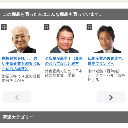
この商品を買った人はこんな商品も買っています。
家族経営を脱し、 強
全店舗が黒字！《最幸
伝統産業の再創造で、
い中堅企業を創る《鬼
のおもてなし》経営
世界ブランドへ
手仏心の経営》
外食産業で初の「日本
京の老舗《西陣織》
経営品質賞」受賞
が、グローバル市場を
創業60年で４度の成長
翔ける！
階段を上がる
関連カテゴリー