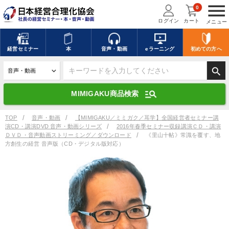
menu
0
ログイン
カート
メニュー
キーワードを入力して探す
edit
経営
セミナー
本
音声・動画
eラーニング
初めての方
へ
search
デジタル版対応のみ検索結果に表示する
manage_search
MIMIGAKU商品検索
search
上記の条件で検索
TOP
音声・動画
【MIMIGAKU／ミミガク／耳学】全国経営者セミナー講
演CD・講演DVD 音声・動画シリーズ
2016年春季セミナー収録講演ＣＤ・講演
ＤＶＤ・音声動画ストリーミング／ダウンロード
《里山十帖》常識を覆す、地
方創生の経営 音声版（CD・デジタル版対応）
講演収録物を探す
mic
refresh
更新する
全国経営者セミナー講演収録物（全1315タイトル）からお探しいただけ
ます
カテゴリー