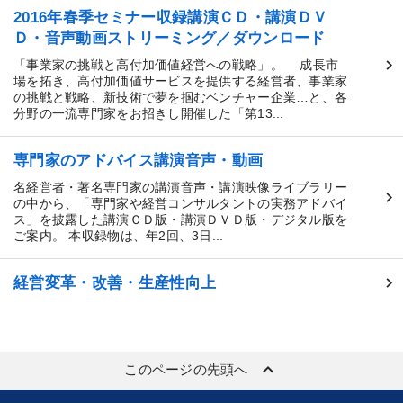
2016年春季セミナー収録講演ＣＤ・講演ＤＶ
Ｄ・音声動画ストリーミング／ダウンロード
「事業家の挑戦と高付加価値経営への戦略」。 成長市
場を拓き、高付加価値サービスを提供する経営者、事業家
の挑戦と戦略、新技術で夢を掴むベンチャー企業…と、各
分野の一流専門家をお招きし開催した「第13...
専門家のアドバイス講演音声・動画
名経営者・著名専門家の講演音声・講演映像ライブラリー
の中から、「専門家や経営コンサルタントの実務アドバイ
ス」を披露した講演ＣＤ版・講演ＤＶＤ版・デジタル版を
ご案内。 本収録物は、年2回、3日...
経営変革・改善・生産性向上
keyboard_arrow_up
このページの先頭へ