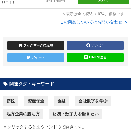
定価 6,600円
ロード）
カテゴリー
※表示は全て税込（10%）価格です。
この商品についてのお問い合わせ
keyboard_arrow_right
改善・生産性向上
経営者のための《音声・動画で学ぶ》講演シリーズ
bookmark
ブックマークに追加
いいね！
147回春季大会
組織・採用・スキル
ツイート
LINEで送る
経済・景気・相場予測
後継社長・アトツギ
成功哲学・人間学
関連タグ・キーワード
local_offer
【最新刊】時代を超える経営150の言葉＋社長のスピーチ・話材
集２タイトル
節税
資産保全
金融
会社数字を学ぶ
2026年春季全国経営者セミナー収録講演ＣＤ・講演ＤＶＤ・デジ
タル版（音声／動画ストリーミング・ダウンロード）
地方企業の勝ち方
財務・数字力を磨きたい
【4月】音声・映像
大竹愼一書籍
※クリックすると別ウィンドウで開きます。