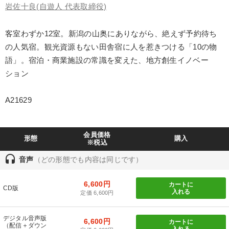
業種
岩佐十良
(自遊人 代表取締役)
客室わずか12室。新潟の山奥にありながら、絶えず予約待ち
製造業
卸売・小売・飲食業
建設・不動産業
の人気宿。観光資源もない田舎宿に人を惹きつける「10の物
IT・サービス・金融業
コンサルタント
専門家
語」。宿泊・商業施設の常識を変えた、地方創生イノベー
ション
キーワード
A21629
M&A
SNS活用
教育
ドラッカー
歴史に学ぶ
会員価格
健康・ウェルビーイング
形態
購入
※税込
headset
音声
（どの形態でも内容は同じです）
※「更新」を押すと「テーマ」「キーワード」を更新いただけます。
6,600円
カートに
CD版
入れる
定価 6,600円
経営音声・動画を探す
ondemand_video
refresh
更新する
全国経営者セミナー収録物以外の経営教材（全762タイトル）からお探
デジタル音声版
6,600円
しいただけます
カートに
（配信＋ダウン
入れる