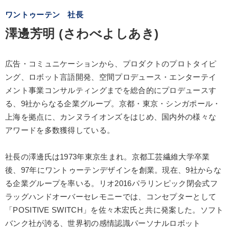
ワントゥーテン 社長
澤邊芳明 (さわべよしあき)
広告・コミュニケーションから、プロダクトのプロトタイピ
ング、ロボット言語開発、空間プロデュース・エンターテイ
メント事業コンサルティングまでを総合的にプロデュースす
る、9社からなる企業グループ。京都・東京・シンガポール・
上海を拠点に、カンヌライオンズをはじめ、国内外の様々な
アワードを多数獲得している。
社長の澤邊氏は1973年東京生まれ。京都工芸繊維大学卒業
後、97年にワントゥーテンデザインを創業。現在、9社からな
る企業グループを率いる。リオ2016パラリンピック閉会式フ
ラッグハンドオーバーセレモニーでは、コンセプターとして
「POSITIVE SWITCH」を佐々木宏氏と共に発案した。ソフト
バンク社が誇る、世界初の感情認識パーソナルロボット