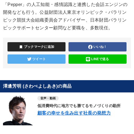
「Pepper」の人工知能・感情認識と連携した会話エンジンの
開発なども行う。公益財団法人東京オリンピック・パラリン
ピック競技大会組織委員会アドバイザー、日本財団パラリン
ピックサポートセンター顧問など要職を、多数現任。
bookmark
ブックマークに追加
いいね！
ツイート
LINEで送る
澤邊芳明 (さわべよしあき)の商品
音声・動画
低消費時代に地方でも勝てるモノづくりの勘所
顧客の幸せを生み出す社長の発想力