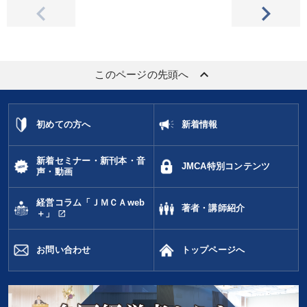
keyboard_arrow_up
このページの先頭へ
初めての方へ
新着情報
新着セミナー・新刊本・音
JMCA特別コンテンツ
声・動画
経営コラム「ＪＭＣＡweb
著者・講師紹介
open_in_new
＋」
お問い合わせ
トップページへ