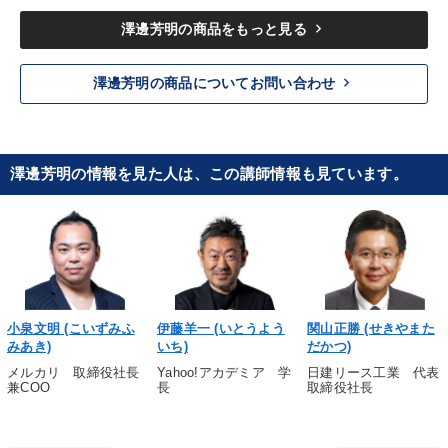
keyboard_arrow_right
澤邊芳明の商品をもっと見る
keyboard_arrow_right
澤邊芳明の商品についてお問い合わせ
澤邊芳明の情報を見た人は、この講師情報も見ています。
小泉文明 (こいずみふ
伊藤羊一 (いとうよう
関山正勝 (せきやまた
みあき)
いち)
だかつ)
メルカリ 取締役社長
Yahoo!アカデミア 学
日建リース工業 代表
兼COO
長
取締役社長