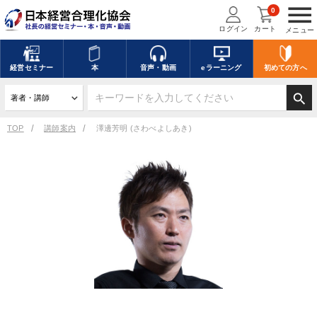
menu
0
ログイン
カート
メニュー
経営
セミナー
本
音声・動画
eラーニング
初めての方
へ
search
TOP
講師案内
澤邊芳明 (さわべよしあき)