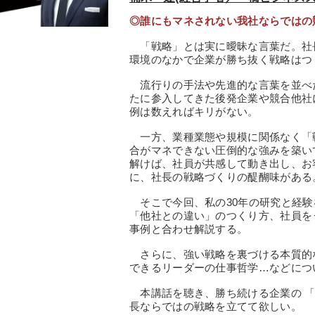
◎誰にもマネされない我社ならではの
「戦略」とは実に曖昧な言葉だ。社
環境のなかで企業が勝ち抜く戦略はつ
流行りの手法や先進的な言葉を並べ
たに参入してきた後発企業や競合他社
例は数えればキリがない。
一方、業種業態や規模に関係なく「
合がマネできない圧倒的な強みを築い
解けば、社員が共感して動き出し、お
に、社長の戦略づくりの醍醐味がある
そこで今回、私の30年の研究と経験
「他社との違い」のつくり方、社員を
事例と合わせ解説する。
さらに、強い戦略を裏づける本質的
できるリーダーの仕事哲学…などにつ
本講話を聴き、勝ち続ける企業の 「
長ならではの戦略を立てて欲しい。