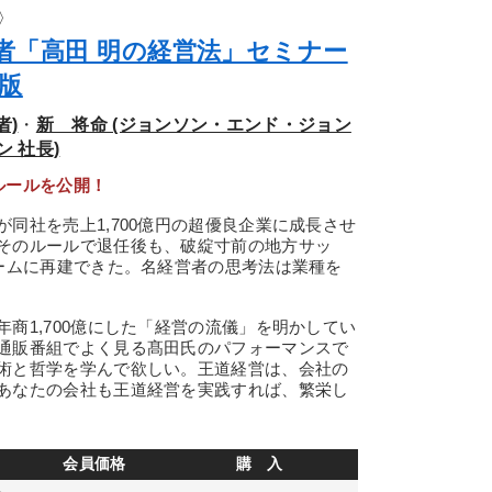
〉
者「高田 明の経営法」セミナー
版
者)
・
新 将命 (ジョンソン・エンド・ジョン
 社長)
のルールを公開！
同社を売上1,700億円の超優良企業に成長させ
そのルールで退任後も、破綻寸前の地方サッ
チームに再建できた。名経営者の思考法は業種を
商1,700億にした「経営の流儀」を明かしてい
通販番組でよく見る髙田氏のパフォーマンスで
術と哲学を学んで欲しい。王道経営は、会社の
あなたの会社も王道経営を実践すれば、繁栄し
会員価格
購 入