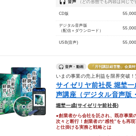
headset
音声
（どの形態でも内容は同じで
55,00
CD版
デジタル音声版
55,00
（配信＋ダウンロード）
55,00
USB(音声)
音声・動画
「月刊講話経営塾」会員特
いまの事業の売上利益を限界突破！
サイゼリヤ前社長 堀埜
声講座（デジタル音声版
堀埜一成(サイゼリヤ前社長)
●創業者から会社を託され、既存事業
次々と断行！創業者の“感性”をも再現
と仕掛ける実務と戦略とは