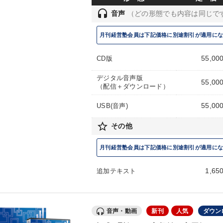
headset
音声
（どの形態でも内容は同じで
月刊経営塾会員は下記価格に別途割引が適用になります。
55,00
CD版
デジタル音声版
55,00
（配信＋ダウンロード）
55,00
USB(音声)
star_border
その他
月刊経営塾会員は下記価格に別途割引が適用になります。
1,65
追加テキスト
音声・動画
新刊
人気
ダウン