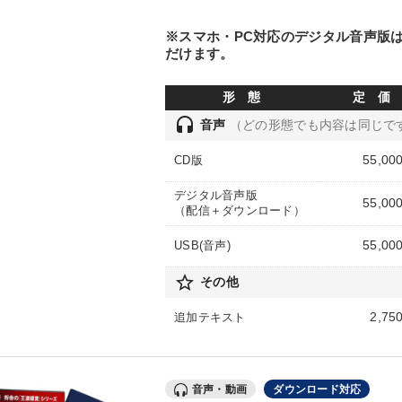
※スマホ・PC対応のデジタル音声版
だけます。
形 態
定 価
headset
音声
（どの形態でも内容は同じで
55,00
CD版
デジタル音声版
55,00
（配信＋ダウンロード）
55,00
USB(音声)
star_border
その他
2,75
追加テキスト
音声・動画
ダウンロード対応