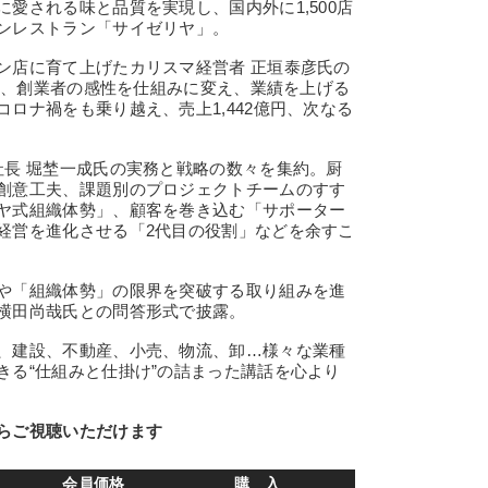
愛される味と品質を実現し、国内外に1,500店
ンレストラン「サイゼリヤ」。
店に育て上げたカリスマ経営者 正垣泰彦氏の
から、創業者の感性を仕組みに変え、業績を上げる
ロナ禍をも乗り越え、売上1,442億円、次なる
長 堀埜一成氏の実務と戦略の数々を集約。厨
創意工夫、課題別のプロジェクトチームのすす
ヤ式組織体勢」、顧客を巻き込む「サポーター
経営を進化させる「2代目の役割」などを余すこ
や「組織体勢」の限界を突破する取り組みを進
横田尚哉氏との問答形式で披露。
、建設、不動産、小売、物流、卸…様々な業種
きる“仕組みと仕掛け”の詰まった講話を心より
らご視聴いただけます
会員価格
購 入