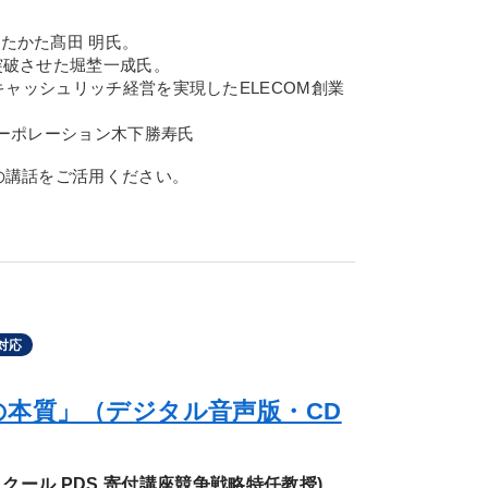
たかた髙田 明氏。
突破させた堀埜一成氏。
キャッシュリッチ経営を実現したELECOM創業
コーポレーション木下勝寿氏
の講話をご活用ください。
対応
の本質」（デジタル音声版・CD
クール PDS 寄付講座競争戦略特任教授)