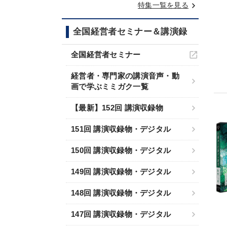
keyboard_arrow_right
特集一覧を見る
全国経営者セミナー＆講演録
全国経営者セミナー
経営者・専門家の講演音声・動
画で学ぶミミガク一覧
【最新】152回 講演収録物
151回 講演収録物・デジタル
150回 講演収録物・デジタル
149回 講演収録物・デジタル
148回 講演収録物・デジタル
147回 講演収録物・デジタル