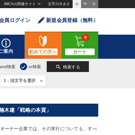
JMCAの関連サイト
文字の大きさ
小
中
大
会員ログイン
新規会員登録（無料）
0
ご案内
初めての方へ
カート
search
and検索
or検索
検索する
＋楠木建「戦略の本質」
オーナー企業では、その実行についても、すべ