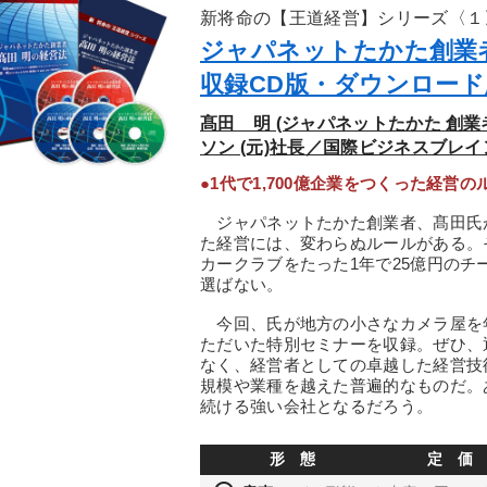
新将命の【王道経営】シリーズ〈１
ジャパネットたかた創業
収録CD版・ダウンロード
髙田 明 (ジャパネットたかた 創業
ソン (元)社長／国際ビジネスブレイン
●1代で1,700億企業をつくった経営
ジャパネットたかた創業者、髙田氏が
た経営には、変わらぬルールがある。
カークラブをたった1年で25億円の
選ばない。
今回、氏が地方の小さなカメラ屋を年
ただいた特別セミナーを収録。ぜひ、
なく、経営者としての卓越した経営技
規模や業種を越えた普遍的なものだ。
続ける強い会社となるだろう。
形 態
定 価