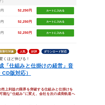
す）
0円
52,250円
カートに
入れる
0円
52,250円
カートに
入れる
0円
52,250円
カートに
入れる
別割引対象
人気
好評
ダウンロード対応
驚くほど伸びる！
一成「仕組みと仕掛けの経営」音
・CD版対応）
の売上利益の限界を突破する仕組みと仕掛けを
可能な“仕組み”に変え、会社を次の成長軌道へ