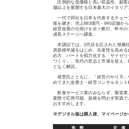
圧倒的な低価格と高い収益性、顧客に
舗以上を展開する日本最大のイタリア
一代で同社を日本を代表するチェーン
後を継ぎ、売上883億円・840店舗
経営改善の仕掛けを次々断行、昨今のコ
成長ステージへ躍進。
本講話では、2代目を託された辣腕社
房面積半減をはじめ、生産性を高める
め方、パートを戦力化する「サイゼリ
づくり」、先代の意志と市場を捉え、
となく解説。
堀埜氏とともに、「経営のやり方」
めてきた改善士・経営コンサルタント
飲食サービス業のみならず、製造業
業態で応用可能、規模を問わず実践で
おすすめします。
※デジタル版は購入後、マイページか
形 態
定 価