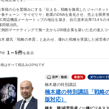
お客様の心を鷲掴みにする「伝える」戦略を徹底したジャパネット
外食チェーン「サイゼリヤ」創業のDNAを進化させ、売上を限界
PC周辺機器メーカートップの地位を築き、自己資本比率73.4％の
 葉田順治氏。
圧倒的マーケティングで無一文から100億企業を築いた北の達人
木 建氏「戦略の本質」とあわせ、優れた戦略を実践した経営者
件
1～5件
中
を表示
格はすべて税込み(10%)です
音声・動画
最新刊
ダウンロード
楠木建の特別講話
楠木建の特別講話「戦略
版対応）
楠木 建(経営学者／一橋ビジネスス