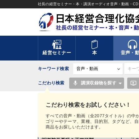
社長の経営セミナー・本・講演オーディオ音声・動画・CD＆
経営セミナー
本
音声・
キーワード検索
mic
ondemand_video
こだわり検索
講演収録物を探す
TOP
「儲けの本質」を突く戦略 躍進する経営者
こだわり検索をお試しください！
講話音声・動画カテゴリー
すべての音声・動画（全2077タイトル）の中
ゴリーやテーマ、業種、目的別、タグなど、自
新刊音声・動画のご案内
商品をお探しいただけます。
戦
全国経営者セミナー収録
て