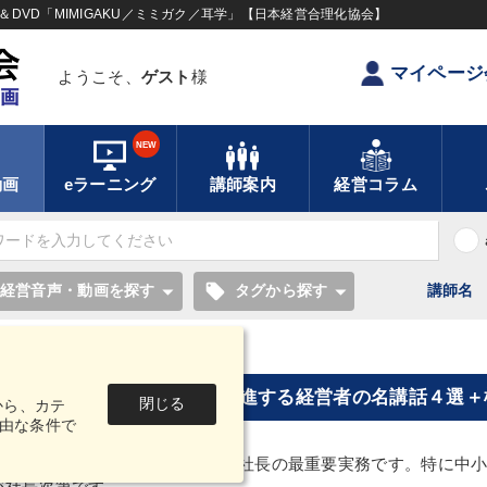
DVD「MIMIGAKU／ミミガク／耳学」【日本経営合理化協会】
マイページ
ようこそ、
ゲスト
様
NEW
動画
eラーニング
講師案内
経営コラム
local_offer
経営音声・動画を探す
タグから探す
講師名
の名講話４選＋楠木建「戦略の本質」
「儲けの本質」を突く戦略 躍進する経営者の名講話４選
閉じる
から、カテ
由な条件で
略づくりは、企業を繁栄させる社長の最重要実務です。特に中小
が社長次第です。