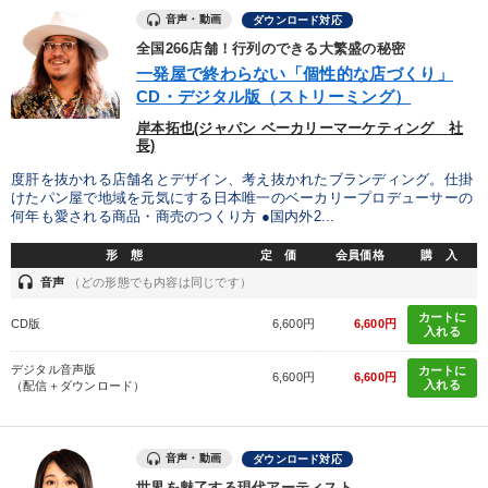
音声・動画
ダウンロード対応
全国266店舗！行列のできる大繁盛の秘密
一発屋で終わらない「個性的な店づくり」
CD・デジタル版（ストリーミング）
岸本拓也(ジャパン ベーカリーマーケティング 社
長)
度肝を抜かれる店舗名とデザイン、考え抜かれたブランディング。仕掛
けたパン屋で地域を元気にする日本唯一のベーカリープロデューサーの
何年も愛される商品・商売のつくり方 ●国内外2...
形 態
定 価
会員価格
購 入
headset
音声
（どの形態でも内容は同じです）
カートに
CD版
6,600円
6,600円
入れる
デジタル音声版
カートに
6,600円
6,600円
入れる
（配信＋ダウンロード）
音声・動画
ダウンロード対応