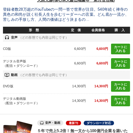
大愚元勝(佛心宗大叢山福厳寺 第31世住職)
登録者数28万超のYouTubeの一問一答で世界が注目。540年続く禅寺の
異色の和尚が説く社長人生を歩むリーダーへの言葉。どん底か一流か、
苦しみの手放し方、人間の価値はどう決まるの...
形 態
定 価
会員価格
購 入
headset
音声
（どの形態でも内容は同じです）
カートに
CD版
6,600円
6,600円
入れる
デジタル音声版
カートに
6,600円
6,600円
入れる
（配信＋ダウンロード）
ondemand_video
動画
（どの形態でも内容は同じです）
カートに
DVD版
14,300円
14,300円
入れる
デジタル動画版
カートに
14,300円
14,300円
入れる
（配信＋ダウンロード）
音声・動画
最新刊
ダウンロード対応
５年で売上5.2倍！無一文から100億円企業を築いた