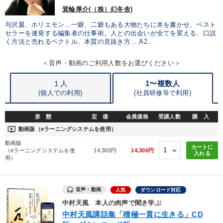
箕輪厚介(（株）幻冬舎)
製造業
卸売・小売・飲食業
建設・不動産業
与沢翼、ホリエモン…一癖、二癖もある大物たちに本を書かせ、ベスト
IT・サービス・金融業
コンサルタント
専門家
セラーを連発する編集者の仕事術。人との出会いが全てを変える、口説
く方法と売れるベクトル、本質の見抜き方… A2...
キーワード
＜音声・動画のご利用人数をお選びください＞
１人
1〜複数人
マネジメント
推薦
ビジネスモデル
銀行交渉
(個人での利用)
(
社員研修等で利用)
新技術
一倉定
形 態
定 価
会員価格
受講人数
購 入
ondemand_video
動画版（eラーニングシステムを使用）
※「更新」を押すと「テーマ」「キーワード」を更新いただけます。
動画版
カートに
（eラーニングシステムを使
14,300円
14,300円
入れる
用）
経営音声・動画を探す
ondemand_video
refresh
更新する
全国経営者セミナー収録物以外の経営教材（全761タイトル）からお探
音声・動画
人気
ダウンロード対応
しいただけます
中村天風 本人の肉声で聞き学ぶ
中村天風講話集「積極一貫に生きる」CD
カテゴリー