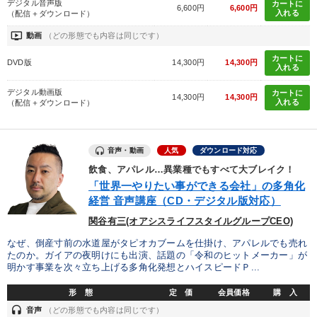
デジタル音声版
カートに
6,600円
6,600円
入れる
（配信＋ダウンロード）
ondemand_video
動画
（どの形態でも内容は同じです）
カートに
DVD版
14,300円
14,300円
入れる
デジタル動画版
カートに
14,300円
14,300円
入れる
（配信＋ダウンロード）
音声・動画
人気
ダウンロード対応
飲食、アパレル…異業種でもすべて大ブレイク！
「世界一やりたい事ができる会社」の多角化
経営 音声講座（CD・デジタル版対応）
関谷有三(オアシスライフスタイルグループCEO)
なぜ、倒産寸前の水道屋がタピオカブームを仕掛け、アパレルでも売れ
たのか。ガイアの夜明けにも出演、話題の「令和のヒットメーカー」が
明かす事業を次々立ち上げる多角化発想とハイスピードＰ...
形 態
定 価
会員価格
購 入
headset
音声
（どの形態でも内容は同じです）