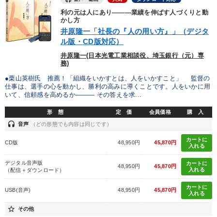
利の元は人にあり―――業績を伸ばす人づくりと動
経営体系を学びたい
後継者に聞かせたい
かし方
井原隆一「社長の『人の用い方』」（デジタ
財務・数字力の向上
ル版・CD版対応）
井原隆一(日本光電工業相談役、埼玉銀行（元）専
務)
キーワード
●栗山英樹氏 推薦！「組織をいかすとは、人をいかすこと」 監督の
仕事は、選手の心を動かし、勝利の高みに導くことです。人をいかに用
いて、信頼感を高めるか――― その答えを求...
伝統・文化
採用
スポーツ関連
ベンチャー
形 態
定 価
会員価格
購 入
上場企業
井上和弘
headset
音声
（どの形態でも内容は同じです）
カートに
CD版
48,950円
45,870円
※「更新」を押すと「カテゴリー」「目的別」「キーワード」を更新いただけます。
入れる
デジタル音声版
カートに
48,950円
45,870円
入れる
（配信＋ダウンロード）
タグから探す
local_offer
refresh
更新する
カートに
すべての音声・動画（全2076タイトル）からお探しいただけます
USB(音声)
48,950円
45,870円
入れる
star_border
その他
タグ・キーワード