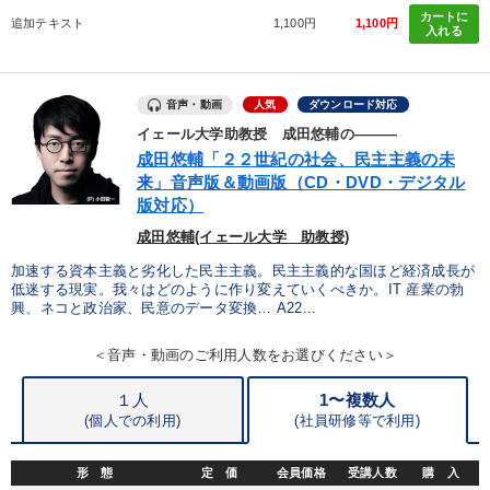
カートに
追加テキスト
1,100円
1,100円
入れる
SDGs
ブランディング
イノベーション
銀行交渉
テレビ・ネットで話題
経営計画
通信販売
企業再建
音声・動画
人気
ダウンロード対応
イェール大学助教授 成田悠輔の―――
未来先見
金利
採用
企業文化
両利きの経営
成田悠輔「２２世紀の社会、民主主義の未
来」音声版＆動画版（CD・DVD・デジタル
投資
MBA
繁盛
理念・パーパス
FCビジネス
版対応）
上場企業
相続・事業承継
歴史に学ぶ
株式市場
成田悠輔(イェール大学 助教授)
加速する資本主義と劣化した民主主義。民主主義的な国ほど経済成長が
デザイン
IT・デジタル活用
低迷する現実。我々はどのように作り変えていくべきか。IT 産業の勃
興、ネコと政治家、民意のデータ変換… A22...
※「更新」を押すと「タグ・キーワード」を更新いただけます。
＜音声・動画のご利用人数をお選びください＞
１人
1〜複数人
(個人での利用)
(
社員研修等で利用)
形 態
定 価
会員価格
受講人数
購 入