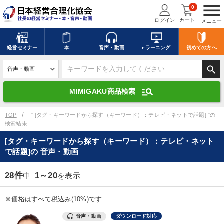
menu
0
ログイン
カート
メニュー
キーワードを入力して探す
edit
経営
セミナー
本
音声・動画
eラーニング
初めての方
へ
search
デジタル版対応のみ検索結果に表示する
manage_search
MIMIGAKU商品検索
search
上記の条件で検索
TOP
" [タグ・キーワードから探す（キーワード）：テレビ・ネットで話題] "の
検索結果
[タグ・キーワードから探す（キーワード）：テレビ・ネット
講演収録物を探す
mic
refresh
で話題]の 音声・動画
更新する
全国経営者セミナー講演収録物（全1315タイトル）からお探しいただけ
28件
1～20
中
を表示
ます
※価格はすべて税込み(10%)です
カテゴリー
音声・動画
ダウンロード対応