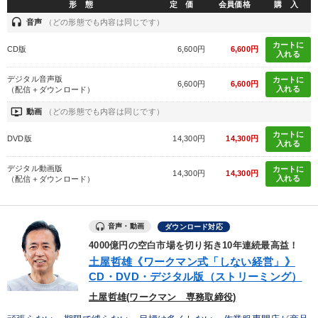
形 態
定 価
会員価格
購 入
headset
音声
（どの形態でも内容は同じです）
カートに
CD版
6,600円
6,600円
入れる
デジタル音声版
カートに
6,600円
6,600円
入れる
（配信＋ダウンロード）
ondemand_video
動画
（どの形態でも内容は同じです）
カートに
DVD版
14,300円
14,300円
入れる
デジタル動画版
カートに
14,300円
14,300円
入れる
（配信＋ダウンロード）
音声・動画
ダウンロード対応
4000億円の空白市場を切り拓き10年連続最高益！
土屋哲雄《ワークマン式「しない経営」》
CD・DVD・デジタル版（ストリーミング）
土屋哲雄(ワークマン 専務取締役)