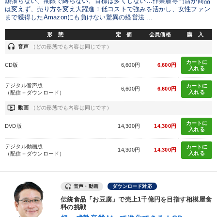
頑張らない、期限で縛らない、目標は多くしない…作業服専門店が商品
は変えず、売り方を変え大躍進！低コストで強みを活かし、女性ファン
まで獲得したAmazonにも負けない驚異の経営法 ...
形 態
定 価
会員価格
購 入
headset
音声
（どの形態でも内容は同じです）
カートに
CD版
6,600円
6,600円
入れる
デジタル音声版
カートに
6,600円
6,600円
入れる
（配信＋ダウンロード）
ondemand_video
動画
（どの形態でも内容は同じです）
カートに
DVD版
14,300円
14,300円
入れる
デジタル動画版
カートに
14,300円
14,300円
入れる
（配信＋ダウンロード）
音声・動画
ダウンロード対応
伝統食品「お豆腐」で売上1千億円を目指す相模屋食
料の挑戦