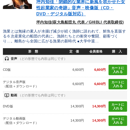
坪内知佳「閉鎖的な業界に新風を吹かせた女
性起業家の奇跡」音声・映像版（CD・
DVD・デジタル版対応）
坪内知佳(萩大島船団丸 代表／GHIBLI 代表取締役)
漁業とは無縁の素人が水揚げ減少が続く漁師に請われて、鮮魚を直販す
る６次産業化の船団の代表に。漁師たちとの衝突や奮闘、顧客づく
り…。離島から全国に広がる漁業の新時代 ●大学中退...
形 態
定 価
会員価格
購 入
headset
音声
（どの形態でも内容は同じです）
カートに
CD版
6,600円
6,600円
入れる
デジタル音声版
カートに
6,600円
6,600円
入れる
（配信＋ダウンロード）
ondemand_video
動画
（どの形態でも内容は同じです）
カートに
DVD版
14,300円
14,300円
入れる
デジタル動画版
カートに
14,300円
14,300円
入れる
（配信＋ダウンロード）