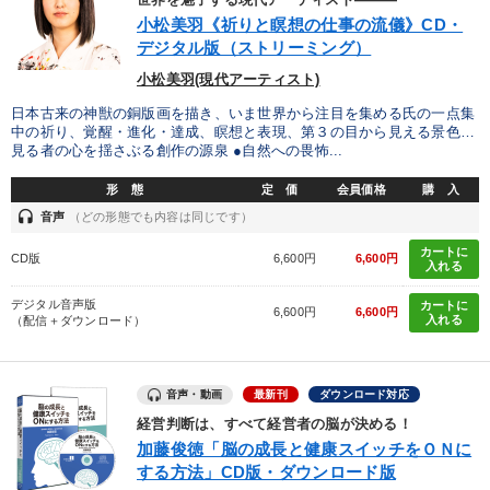
世界を魅了する現代アーティスト―――
小松美羽《祈りと瞑想の仕事の流儀》CD・
デジタル版（ストリーミング）
小松美羽(現代アーティスト)
日本古来の神獣の銅版画を描き、いま世界から注目を集める氏の一点集
中の祈り、覚醒・進化・達成、瞑想と表現、第３の目から見える景色…
見る者の心を揺さぶる創作の源泉 ●自然への畏怖...
形 態
定 価
会員価格
購 入
headset
音声
（どの形態でも内容は同じです）
カートに
CD版
6,600円
6,600円
入れる
デジタル音声版
カートに
6,600円
6,600円
入れる
（配信＋ダウンロード）
音声・動画
最新刊
ダウンロード対応
経営判断は、すべて経営者の脳が決める！
加藤俊徳「脳の成長と健康スイッチをＯＮに
する方法」CD版・ダウンロード版