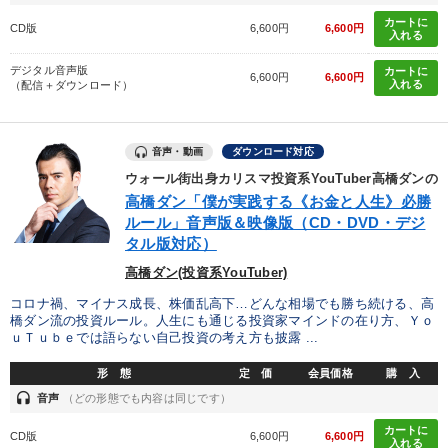
カートに
CD版
6,600円
6,600円
入れる
デジタル音声版
カートに
6,600円
6,600円
入れる
（配信＋ダウンロード）
音声・動画
ダウンロード対応
ウォール街出身カリスマ投資系YouTuber高橋ダンの
高橋ダン「僕が実践する《お金と人生》必勝
ルール」音声版＆映像版（CD・DVD・デジ
タル版対応）
高橋ダン(投資系YouTuber)
コロナ禍、マイナス成長、株価乱高下…どんな相場でも勝ち続ける、高
橋ダン流の投資ルール。人生にも通じる投資家マインドの在り方、Ｙｏ
ｕＴｕｂｅでは語らない自己投資の考え方も披露 ...
形 態
定 価
会員価格
購 入
headset
音声
（どの形態でも内容は同じです）
カートに
CD版
6,600円
6,600円
入れる