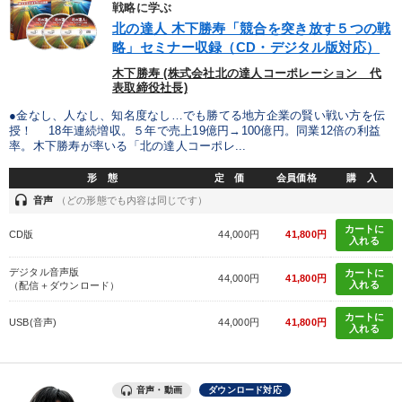
戦略に学ぶ
北の達人 木下勝寿「競合を突き放す５つの戦
略」セミナー収録（CD・デジタル版対応）
木下勝寿 (株式会社北の達人コーポレーション 代
表取締役社長)
●金なし、人なし、知名度なし…でも勝てる地方企業の賢い戦い方を伝
授！ 18年連続増収。５年で売上19億円→100億円。同業12倍の利益
率。木下勝寿が率いる「北の達人コーポレ...
形 態
定 価
会員価格
購 入
headset
音声
（どの形態でも内容は同じです）
カートに
CD版
44,000円
41,800円
入れる
デジタル音声版
カートに
44,000円
41,800円
入れる
（配信＋ダウンロード）
カートに
USB(音声)
44,000円
41,800円
入れる
音声・動画
ダウンロード対応