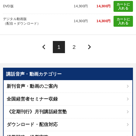
カートに
DVD版
14,300円
14,300円
入れる
デジタル動画版
カートに
14,300円
14,300円
入れる
（配信＋ダウンロード）
keyboard_arrow_left
keyboard_arrow_right
1
2
講話音声・動画カテゴリー
新刊音声・動画のご案内
全国経営者セミナー収録
《定期刊行》月刊講話経営塾
ダウンロード・配信対応