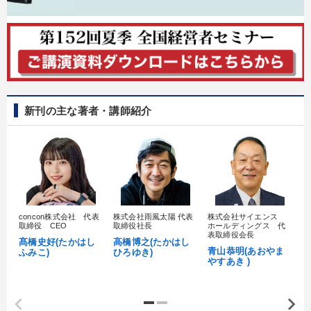
新刊の主な著者・講師紹介
concon株式会社 代表
株式会社雨風太陽 代表
株式会社サイエンス
髙
取締役 CEO
取締役社長
ホールディングス 代
村
表取締役会長
髙橋史好(たかはし
高橋博之(たかはし
し
青山恭明(あおやま
ふみこ)
ひろゆき)
やすあき )