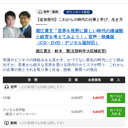
音声・動画
ダウンロード対応
【追加発刊】これからの時代の仕事と学び、生き方
―――
堀江貴文「世界を視野に新しい時代の価値観
と経営を考えてみよう！」音声・映像版
（CD・DVD・デジタル版対応）
堀江貴文
・
鈴木 寛(文部科学大臣補佐官)
常識やビジネスの枠組みをも溶かす、かつてない変化の時代にどう踏み
出すか。若者から絶大な支持を受ける現代のカリスマが問う、これから
の企業の形とそれを取り巻く社会、技術、教育への視点 ...
形 態
定 価
会員価格
購 入
headset
音声
（どの形態でも内容は同じです）
カートに
CD版
6,600円
6,600円
入れる
デジタル音声版
カートに
6,600円
6,600円
入れる
（配信＋ダウンロード）
ondemand_video
動画
（どの形態でも内容は同じです）