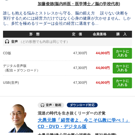
加藤俊徳(脳内科医・医学博士／脳の学校代表)
誰しも抱える悩みとストレスから守る、脳の鍛え方 誤りない決断を
実行するためには経営力だけではなく心身の健康が欠かせません。しか
し、多忙を極めるリーダーは会社の経営に邁進する...
形 態
定 価
会員価格
購 入
headset
音声
（どの形態でも内容は同じです）
カートに
CD版
47,300円
44,000円
入れる
デジタル音声版
カートに
47,300円
44,000円
入れる
（配信＋ダウンロード）
カートに
USB(音声)
47,300円
44,000円
入れる
音声・動画
ダウンロード対応
混迷の時代を生き抜くリーダーの才覚
大愚元勝「経営者よ、今こそ仏教に学べ！」
CD・DVD・デジタル版