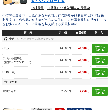
版・ダウンロード版
中村天風
・
［監修］公益財団法人 天風会
2026年夏季全国経営者セミナー収録講演ＣＤ・講演ＤＶＤ・デジ
タル版（音声／動画ストリーミング・ダウンロード）
◎待望の最新刊 天風があなたの魂に直接語りかける貴重な講演録 政
財界をはじめ各界の有力者が自らの人生に、また事業経営に活かし、今
なお多くのリーダーに影響を与え続ける天風哲学の...
成功哲学・人間学
経済・景気・相場予測
形 態
定 価
会員価格
購 入
【2026年7月】音声・映像ご案内商品
headset
音声
（どの形態でも内容は同じです）
歴史・古典に学ぶ実務講話
【3月】音声・映像
カートに
CD版
44,000円
41,800円
入れる
企業戦略に学ぶ
大竹愼一書籍
数字・税務・決算書
デジタル音声版
カートに
44,000円
41,800円
入れる
（配信＋ダウンロード）
「儲けの本質」を突く
【5月】音声・映像
カートに
USB(音声)
44,000円
41,800円
入れる
2026年春季全国経営者セミナー収録講演ＣＤ・講演ＤＶＤ・デジ
タル版（音声／動画ストリーミング・ダウンロード）
star_border
その他
カートに
追加テキスト
2,750円
2,750円
入れる
目的別
発想力を磨きたい
経営を改善したい
社員研修を行いたい
音声・動画
人気
ダウンロード対応