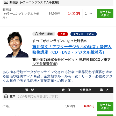
ondemand_video
動画版（eラーニングシステムを使用）
動画版
カートに
（eラーニングシステムを使
14,300円
14,300円
入れる
用）
音声・動画
人気
ダウンロード対応
すべてがオンラインになった時代の
藤井保文「アフターデジタルの経営」音声＆
映像講座（CD・DVD・デジタル版対応）
藤井保文(株式会社ビービット 執行役員CCO／東ア
ジア営業責任者)
あらゆる行動データがオンライン化される社会で業界問わず顧客が求め
る価値や提供すべき商品、企業競争ルールも一変！リーダー必聴のデジ
タル起点で考える商機と事業変革への処方箋 ...
形 態
定 価
会員価格
購 入
headset
音声
（どの形態でも内容は同じです）
カートに
CD版
6,600円
6,600円
入れる