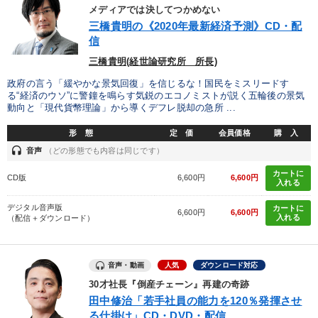
メディアでは決してつかめない
三橋貴明の《2020年最新経済予測》CD・配
信
三橋貴明(経世論研究所 所長)
政府の言う「緩やかな景気回復」を信じるな！国民をミスリードす
る“経済のウソ”に警鐘を鳴らす気鋭のエコノミストが説く五輪後の景気
動向と「現代貨幣理論」から導くデフレ脱却の急所 ...
形 態
定 価
会員価格
購 入
headset
音声
（どの形態でも内容は同じです）
カートに
CD版
6,600円
6,600円
入れる
デジタル音声版
カートに
6,600円
6,600円
入れる
（配信＋ダウンロード）
音声・動画
人気
ダウンロード対応
30才社長『倒産チェーン』再建の奇跡
田中修治「若手社員の能力を120％発揮させ
る仕掛け」CD・DVD・配信