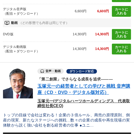
デジタル音声版
カートに
6,600円
6,600円
入れる
（配信＋ダウンロード）
ondemand_video
動画
（どの形態でも内容は同じです）
カートに
DVD版
14,300円
14,300円
入れる
デジタル動画版
カートに
14,300円
14,300円
入れる
（配信＋ダウンロード）
音声・動画
ダウンロード対応
「第二創業」でさらなる成長を追求―――
玉塚元一の経営者としての学びと挑戦 音声講
座（CD・DVD・デジタル版対応）
玉塚元一(デジタルハーツホールディングス 代表取
締役社長CEO)
トップの目線で会社は変わる！企業の３倍ルール、商売の原理原則、倒
産の現実、新たなステージへの挑戦…数々の企業の成長や再生現場の実
体験から説く強い会社を創る経営者の仕事 ●ユニ...