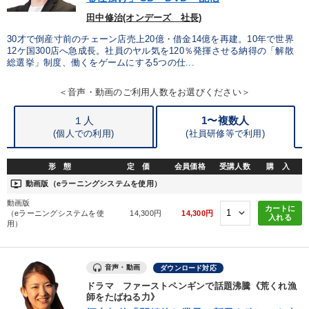
田中修治(オンデーズ 社長)
30才で倒産寸前のチェーン店売上20億・借金14億を再建。10年で世界
12ケ国300店へ急成長。社員のヤル気を120％発揮させる納得の「解散
総選挙」制度、働くをゲームにする5つの仕...
＜音声・動画のご利用人数をお選びください＞
１人
1〜複数人
(個人での利用)
(
社員研修等で利用)
形 態
定 価
会員価格
受講人数
購 入
ondemand_video
動画版（eラーニングシステムを使用）
動画版
カートに
（eラーニングシステムを使
14,300円
14,300円
入れる
用）
音声・動画
ダウンロード対応
ドラマ ファーストペンギンで話題沸騰《荒くれ漁
師をたばねる力》