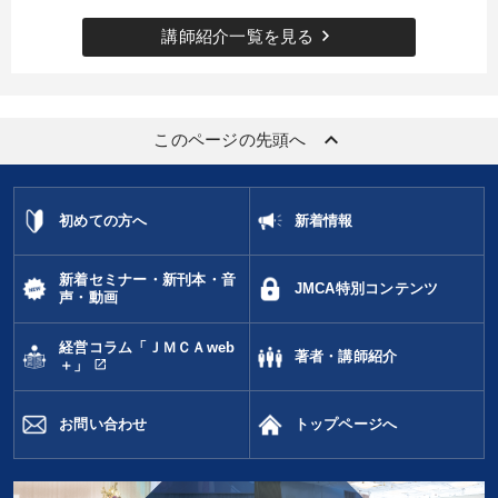
keyboard_arrow_right
講師紹介一覧を見る
keyboard_arrow_up
このページの先頭へ
初めての方へ
新着情報
新着セミナー・新刊本・音
JMCA特別コンテンツ
声・動画
経営コラム「ＪＭＣＡweb
著者・講師紹介
open_in_new
＋」
お問い合わせ
トップページへ