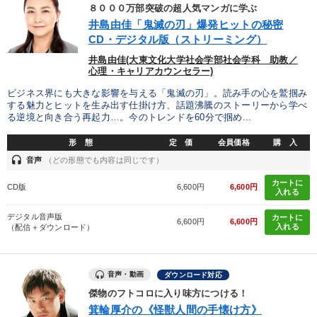
優秀各社の智恵と戦略
事業家のロマンと経営
８０００万部突破の超人気マンガに学ぶ
井島由佳「鬼滅の刃」爆発ヒットの秘密
若手異才経営者の発想
専門家のアドバイス
CD・デジタル版（ストリーミング）
井島由佳(大東文化大学社会学部社会学科 助教／
リーダーの器量を学ぶ
心理・キャリアカウンセラー)
ビジネス界にも大きな影響を与える「鬼滅の刃」。読み手の心を鷲掴み
する魅力とヒットを生み出す仕掛け方、話題沸騰のストーリーから学べ
テーマ
る逆境と向き合う再起力…。今のトレンドを60分で掴め...
形 態
定 価
会員価格
購 入
2025年春季全国経営者セミナー収録講演ＣＤ・講演ＤＶＤ・デジ
headset
タル版（音声／動画ストリーミング・ダウンロード）
音声
（どの形態でも内容は同じです）
カートに
CD版
6,600円
6,600円
音声と動画で学ぶ
大竹愼一書籍
【5月】音声・映像
入れる
デジタル音声版
カートに
社員が自律的に動き出す組織づくり
6,600円
6,600円
入れる
（配信＋ダウンロード）
最新刊・戦略参謀ChatGPT実戦法と中小企業のDXと講話ご案内
音声・動画
ダウンロード対応
業種
傑物のフトコロに入り味方につける！
箕輪厚介の《怪獣人間の手懐け方》