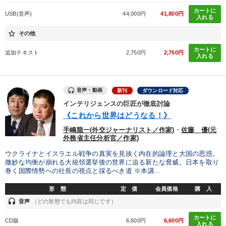
カートに
USB(音声)
44,000円
41,800円
入れる
star_border
その他
カートに
追加テキスト
2,750円
2,750円
入れる
音声・動画
新刊
ダウンロード対応
インテリジェンスの巨匠が徹底討論
《これから世界はどうなる！》
手嶋龍一(外交ジャーナリスト／作家)
・
佐藤 優(元
外務省主任分析官／作家)
ウクライナとイスラエル戦争の真実を見抜く内在的論理と大国の思惑。
微妙な均衡が崩れる大統領選挙後の世界に迫る新たな脅威。日本を取り
巻く国際情勢への社長の視点と採るべき道 ※本講...
形 態
定 価
会員価格
購 入
headset
音声
（どの形態でも内容は同じです）
カートに
CD版
6,600円
6,600円
入れる