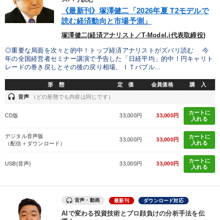
社員が自律的に動き出す組織づくり
《最新刊》塚澤健二「2026年夏 T2モデルで
読む経済動向と市場予測」
業種
塚澤健二(経済アナリスト／T-Model.i代表取締役)
◎重要な局面を次々と的中！トップ経済アナリストがズバリ読む 今
年の全国経営者セミナー講演で予告した「日経平均」的中！円キャリト
製造業
卸売・小売・飲食業
建設・不動産業
レードの巻き戻しとその後の戻り相場、ＩＴバブル...
IT・サービス・金融業
コンサルタント
専門家
形 態
定 価
会員価格
購 入
headset
音声
（どの形態でも内容は同じです）
キーワード
カートに
CD版
33,000円
33,000円
入れる
デジタル音声版
カートに
テレビ・ネットで話題
販売戦略
ブランディング
33,000円
33,000円
入れる
（配信＋ダウンロード）
銀行交渉
伝統・文化
両利きの経営
カートに
USB(音声)
33,000円
33,000円
入れる
※「更新」を押すと「テーマ」「キーワード」を更新いただけます。
音声・動画
最新刊
ダウンロード対応
経営音声・動画を探す
ondemand_video
refresh
AIで変わる投資技術とプロ顔負けの分析手法を伝
更新する