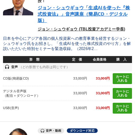
授！
全国経営者セミナー収録物以外の経営教材（全761タイトル）からお探
ジョン・シュウギョウ「生成AIを使った『株
しいただけます
式投資法』」音声講座（簡易CD・デジタル
版）
カテゴリー
ジョン・シュウギョウ (TBL投資アカデミー学長)
日本を中心にアジア各国の個人投資家への教育事業を経営するジョン・
2025年春季全国経営者セミナー収録講演ＣＤ・講演ＤＶＤ・デジ
シュウギョウ氏をお招きし、「生成AIを使った株式投資のやり方」を解
タル版（音声／動画ストリーミング・ダウンロード）
説いただいた特別セミナーを緊急収録。（2026年2...
仕事のスキルと人間力を高める知恵を身につける
形 態
定 価
会員価格
購 入
headset
音声
（どの形態でも内容は同じです）
2026年春季全国経営者セミナー収録講演ＣＤ・講演ＤＶＤ・デジ
タル版（音声／動画ストリーミング・ダウンロード）
カートに
CD版(簡易版CD)
33,000円
33,000円
入れる
【1月】音声・映像
デジタル音声版
カートに
33,000円
33,000円
入れる
（配信＋ダウンロード）
2025年夏季全国経営者セミナー収録講演ＣＤ・講演ＤＶＤ・デジ
タル版（音声／動画ストリーミング・ダウンロード）
カートに
USB(音声)
33,000円
33,000円
入れる
歴史・古典に学ぶ実務講話
音声・動画
ダウンロード対応
最新トレンドと時代の潮流を押さえる