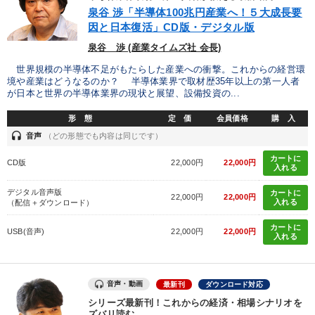
優秀各社の智恵と戦略
事業家のロマンと経営
泉谷 渉「半導体100兆円産業へ！５大成長要
因と日本復活」CD版・デジタル版
若手異才経営者の発想
専門家のアドバイス
泉谷 渉 (産業タイムズ社 会長)
リーダーの器量を学ぶ
世界規模の半導体不足がもたらした産業への衝撃。これからの経営環
境や産業はどうなるのか？ 半導体業界で取材歴35年以上の第一人者
が日本と世界の半導体業界の現状と展望、設備投資の...
テーマ
形 態
定 価
会員価格
購 入
headset
音声
（どの形態でも内容は同じです）
最新刊・戦略参謀ChatGPT実戦法と中小企業のDXと講話ご案内
カートに
CD版
22,000円
22,000円
入れる
経済・景気・相場予測
デジタル音声版
カートに
22,000円
22,000円
入れる
（配信＋ダウンロード）
「利上げ時代の最新・銀行対策」＋「不動産市況予測」＋「市場
予測と株式投資」最新刊
カートに
USB(音声)
22,000円
22,000円
入れる
営業・社員研修
【最新刊】精神科医・和田秀樹の「老いない力」＋健康な社長と
音声・動画
最新刊
ダウンロード対応
会社をつくる厳選講話
シリーズ最新刊！これからの経済・相場シナリオを
ズバリ読む