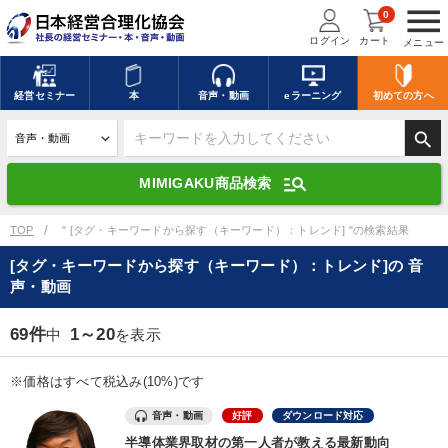
menu
0
ログイン
カート
メニュー
キーワードを入力して探す
edit
経営
セミナー
本
音声・動画
eラーニング
初めての方
へ
search
デジタル版対応のみ検索結果に表示する
manage_search
MIMIGAKU商品検索
search
上記の条件で検索
TOP
" [タグ・キーワードから探す（キーワード）：トレンド] "の検索結果
[タグ・キーワードから探す（キーワード）：トレンド]の 音
声・動画
講演収録物を探す
mic
refresh
更新する
69件
1～20
中
を表示
全国経営者セミナー講演収録物（全1315タイトル）からお探しいただけ
ます
※価格はすべて税込み(10%)です
カテゴリー
音声・動画
好評
ダウンロード対応
半導体業界取材の第一人者が教える最新動向