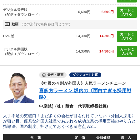
デジタル音声版
カートに
6,600円
6,600円
入れる
（配信＋ダウンロード）
ondemand_video
動画
（どの形態でも内容は同じです）
カートに
DVD版
14,300円
14,300円
入れる
デジタル動画版
カートに
14,300円
14,300円
入れる
（配信＋ダウンロード）
音声・動画
ダウンロード対応
《社員の４割が外国人》人気ラーメンチェーン
喜多方ラーメン 坂内の《面白すぎる採用戦
略》
中原誠(（株）麺食 代表取締役社長)
人手不足の突破口！まだ多くの会社が目を付けていない〈外国人採用〉
が狙い目。優秀な外国人社員であふれる成功企業の採用面接のやり方と
指導法、国の制度、押さえておくべき留意点 A2...
形 態
定 価
会員価格
購 入