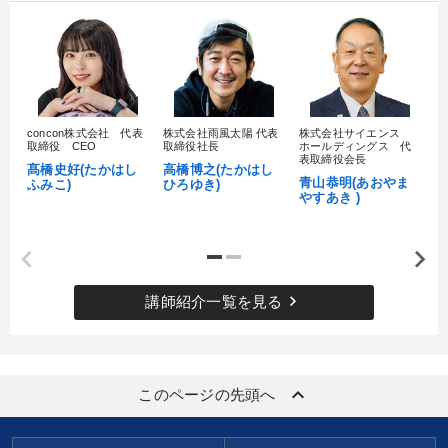
concon株式会社 代表
株式会社雨風太陽 代表
株式会社サイエンス
髙
取締役 CEO
取締役社長
ホールディングス 代
村
表取締役会長
髙橋史好(たかはし
高橋博之(たかはし
し
青山恭明(あおやま
ふみこ)
ひろゆき)
やすあき )
keyboard_arrow_right
講師紹介一覧を見る
keyboard_arrow_up
このページの先頭へ