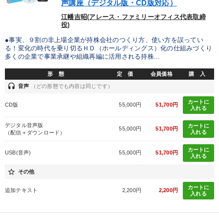
声講座（デジタル版・CD版対応）
江幡吉昭(アレース・ファミリーオフィス代表取締
役)
●事実、９割の非上場企業が持株会社のつくり方、使い方を誤ってい
る！変化の時代を乗り切るＨＤ（ホールディングス）化の仕組みづくり
多くの企業で事業承継や組織再編に活用される持株...
形 態
定 価
会員価格
購 入
headset
音声
（どの形態でも内容は同じです）
カートに
CD版
55,000円
51,700円
入れる
デジタル音声版
カートに
55,000円
51,700円
入れる
（配信＋ダウンロード）
カートに
USB(音声)
55,000円
51,700円
入れる
star_border
その他
カートに
追加テキスト
2,200円
2,200円
入れる