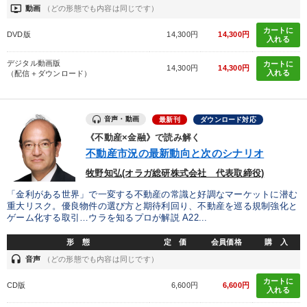
ondemand_video
動画
（どの形態でも内容は同じです）
カートに
DVD版
14,300円
14,300円
入れる
デジタル動画版
カートに
14,300円
14,300円
入れる
（配信＋ダウンロード）
音声・動画
最新刊
ダウンロード対応
《不動産×金融》で読み解く
不動産市況の最新動向と次のシナリオ
牧野知弘(オラガ総研株式会社 代表取締役)
「金利がある世界」で一変する不動産の常識と好調なマーケットに潜む
重大リスク。優良物件の選び方と期待利回り、不動産を巡る規制強化と
ゲーム化する取引…ウラを知るプロが解説 A22...
形 態
定 価
会員価格
購 入
headset
音声
（どの形態でも内容は同じです）
カートに
CD版
6,600円
6,600円
入れる