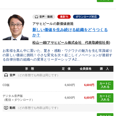
音声・動画
最新刊
ダウンロード対応
アサヒビールの新価値創造
新しい価値を生み続ける組織をどうつくる
か？
松山一雄(アサヒビール株式会社 代表取締役社長)
お客様を真ん中に置いた、驚き・感動・ワクワクの魅力を生む常識破り
の新しい価値に挑戦！小さな変化を次々起こしイノベーションが連鎖す
る自律分散の組織への変革とリーダーシップ A2...
形 態
定 価
会員価格
購 入
headset
音声
（どの形態でも内容は同じです）
カートに
CD版
6,600円
6,600円
入れる
デジタル音声版
カートに
6,600円
6,600円
入れる
（配信＋ダウンロード）
ondemand_video
動画
（どの形態でも内容は同じです）
カートに