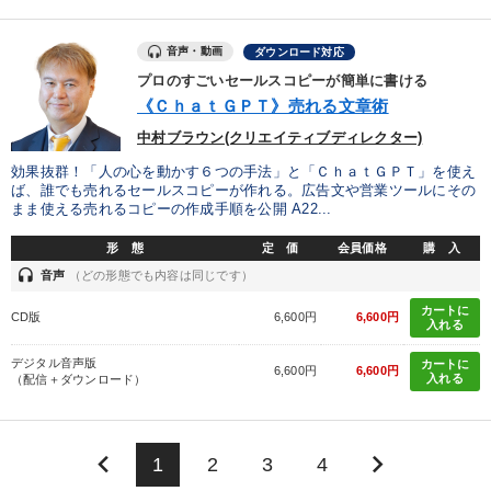
音声・動画
ダウンロード対応
プロのすごいセールスコピーが簡単に書ける
《ＣｈａｔＧＰＴ》売れる文章術
中村ブラウン(クリエイティブディレクター)
効果抜群！「人の心を動かす６つの手法」と「ＣｈａｔＧＰＴ」を使え
ば、誰でも売れるセールスコピーが作れる。広告文や営業ツールにその
まま使える売れるコピーの作成手順を公開 A22...
形 態
定 価
会員価格
購 入
headset
音声
（どの形態でも内容は同じです）
カートに
CD版
6,600円
6,600円
入れる
デジタル音声版
カートに
6,600円
6,600円
入れる
（配信＋ダウンロード）
keyboard_arrow_left
keyboard_arrow_right
1
2
3
4