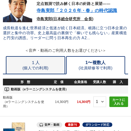
定点観測で読み解く日本の針路と展望――
経営リーダーの考え方と戦略を学ぶ
【2月】音声・映像
寺島実郎「２０２６年・春」の時代認識
寺島実郎(日本総合研究所 会長)
資産戦略
会社のパフォーマンスを高める講話
成長軌道を進む世界経済と低迷が続く日本経済。岐路に立つ日本企業の
選択と集中の功罪。史上最高益の裏側で「稼いでも残らない」産業構造
オーナー社長の「現場力の経営」＋現場の「儲ける力」をさらに
と円安の誘惑。リーダーに問う日本再生の力 A2...
高める教材２選
＜音声・動画のご利用人数をお選びください＞
目的別
１人
1〜複数人
(個人での利用)
(
社員研修等で利用)
パフォーマンス向上
後継者に聞かせたい
形 態
定 価
会員価格
受講人数
購 入
財務・数字力の向上
財務・数字力の向上
ondemand_video
動画版（eラーニングシステムを使用）
発想力を磨きたい
経営を改善したい
動画版
カートに
（eラーニングシステムを使
14,300円
14,300円
入れる
用）
キーワード
音声・動画
最新刊
ダウンロード対応