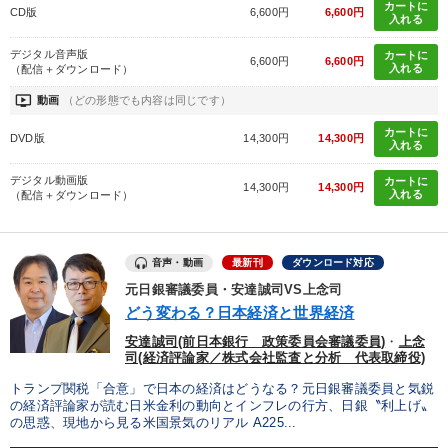
カートに
CD版
6,600円
6,600円
入れる
デジタル音声版
カートに
6,600円
6,600円
入れる
（配信＋ダウンロード）
ondemand_video
動画
（どの形態でも内容は同じです）
カートに
DVD版
14,300円
14,300円
入れる
デジタル動画版
カートに
14,300円
14,300円
入れる
（配信＋ダウンロード）
音声・動画
最新刊
ダウンロード対応
元日銀審議委員・安達誠司VS上念司
どう変わる？日本経済と世界経済
安達誠司(前日本銀行 政策委員会審議委員)
・
上念
司(経済評論家／株式会社監査と分析 代表取締役)
トランプ関税「合意」で日本の経済はどうなる？元日銀審議委員と気鋭
の経済評論家が読む日米金利の動向とインフレの行方、日銀〝利上げ〟
の思惑、現地から見る米国景気のリアル A225...