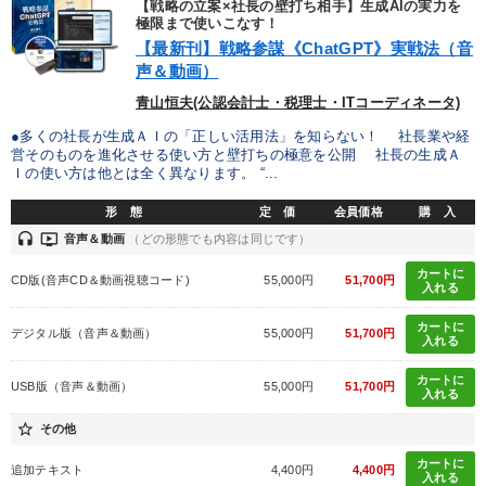
多角化・新規事業
地方企業の勝ち方
両利きの経営
【戦略の立案×社長の壁打ち相手】生成AIの実力を
極限まで使いこなす！
【最新刊】戦略参謀《ChatGPT》実戦法（音
銀行交渉
デジタルマーケティング
女性経営者
声＆動画）
青山恒夫(公認会計士・税理士・ITコーディネータ)
※「更新」を押すと「カテゴリー」「目的別」「キーワード」を更新いただけます。
●多くの社長が生成ＡＩの「正しい活用法」を知らない！ 社長業や経
営そのものを進化させる使い方と壁打ちの極意を公開 社長の生成Ａ
タグから探す
local_offer
refresh
更新する
Ｉの使い方は他とは全く異なります。 “...
すべての音声・動画（全2076タイトル）からお探しいただけます
形 態
定 価
会員価格
購 入
headset
ondemand_video
音声＆動画
（どの形態でも内容は同じです）
タグ・キーワード
カートに
CD版(音声CD＆動画視聴コード)
55,000円
51,700円
入れる
政治家
思考法
入門篇
企業再建
モノづくり
カートに
デジタル版（音声＆動画）
55,000円
51,700円
入れる
多角化・新規事業
仕組み
不動産
賃金制度
カートに
USB版（音声＆動画）
55,000円
51,700円
入れる
トレンド
スポーツ関係
資産保全
人事戦略
star_border
その他
創業者
営業
モチベーション
テレビ・ネットで話題
カートに
追加テキスト
4,400円
4,400円
入れる