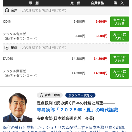
形 態
定 価
会員価格
購 入
headset
音声
（どの形態でも内容は同じです）
カートに
CD版
6,600円
6,600円
入れる
デジタル音声版
カートに
6,600円
6,600円
入れる
（配信＋ダウンロード）
ondemand_video
動画
（どの形態でも内容は同じです）
カートに
DVD版
14,300円
14,300円
入れる
デジタル動画版
カートに
14,300円
14,300円
入れる
（配信＋ダウンロード）
音声・動画
ダウンロード対応
定点観測で読み解く日本の針路と展望―――
寺島実郎「２０２５年・夏」の時代認識
寺島実郎(日本総合研究所 会長)
保守の融解と屈折したナショナリズムが浮上する日本を取り巻く幻想。