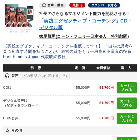
音声・動画
最新刊
ダウンロード対応
社長のさらなるマネジメント能力を開花させる！
「実践エグゼクティブ・コーチング」CD・
デジタル版
妹尾輝男(コーン・フェリー日本法人 特別顧問)
【実践エグゼクティブ・コーチングを推薦します！】 「自らの思考を
見つめ直す時間を持つことが、経営の質をもう一段高める最良の投資」
Fast Fitness Japan 代表取締役社...
形 態
定 価
会員価格
購 入
headset
音声
（どの形態でも内容は同じです）
カートに
CD版
55,000円
51,700円
入れる
デジタル音声版
カートに
55,000円
51,700円
入れる
（配信＋ダウンロード）
カートに
USB(音声)
55,000円
51,700円
入れる
star_border
その他