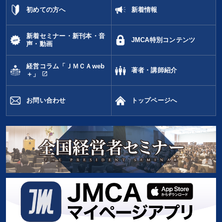
初めての方へ
新着情報
新着セミナー・新刊本・音
JMCA特別コンテンツ
声・動画
経営コラム「ＪＭＣＡweb
著者・講師紹介
open_in_new
＋」
お問い合わせ
トップページへ