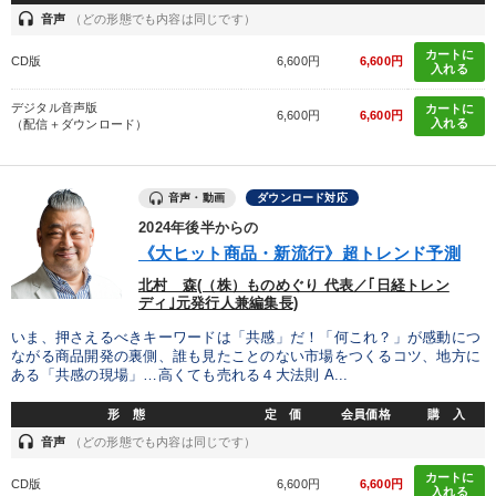
headset
音声
（どの形態でも内容は同じです）
カートに
CD版
6,600円
6,600円
入れる
デジタル音声版
カートに
6,600円
6,600円
入れる
（配信＋ダウンロード）
音声・動画
ダウンロード対応
2024年後半からの
《大ヒット商品・新流行》超トレンド予測
北村 森(（株）ものめぐり 代表／｢日経トレン
ディ｣元発行人兼編集長)
いま、押さえるべきキーワードは「共感」だ！「何これ？」が感動につ
ながる商品開発の裏側、誰も見たことのない市場をつくるコツ、地方に
ある「共感の現場」…高くても売れる４大法則 A...
形 態
定 価
会員価格
購 入
headset
音声
（どの形態でも内容は同じです）
カートに
CD版
6,600円
6,600円
入れる