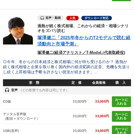
聞き手・作間信司
歴史に学ぶ
インバウンド
DX
音声・動画
人気
ダウンロード対応
ベンチャー
稲盛和夫
会社数字を学ぶ
過熱が続く株式相場、これからの経済・相場シナリ
オをズバリ読む
※「更新」を押すと「タグ・キーワード」を更新いただけます。
塚澤健二「2025年冬からのT2モデルで読む経
済動向と市場予測」
塚澤健二(経済アナリスト／T-Model.i代表取締役)
◎今年、冬からの日本経済と株式相場に何が待ち受けるのか？ 過熱が
続く株式相場と企業を取り巻く国内外の経済変調の足音。危機を先送り
し続く上昇相場は予断を許さない状況が続きます。...
形 態
定 価
会員価格
購 入
headset
音声
（どの形態でも内容は同じです）
カートに
CD版
33,000円
33,000円
入れる
デジタル音声版
カートに
33,000円
33,000円
入れる
（配信＋ダウンロード）
カートに
USB(音声)
33,000円
33,000円
入れる