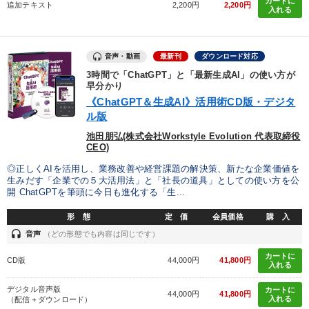
カートに
追加テキスト
2,200円
2,200円
入れる
音声・動画
最新刊
ダウンロード対応
3時間で「ChatGPT」と「最新生成AI」の使い方が
早分かり
《ChatGPT＆生成AI》活用術CD版・デジタ
ル版
池田朋弘(株式会社Workstyle Evolution 代表取締役
CEO)
◎正しくAIを活用し、業務改善や経営課題の解決策、新たな企業価値を
生みだす「企業での５大活用法」と「社長の道具」としての使い方を公
開 ChatGPTを筆頭に今日も進化する「生...
形 態
定 価
会員価格
購 入
headset
音声
（どの形態でも内容は同じです）
カートに
CD版
44,000円
41,800円
入れる
デジタル音声版
カートに
44,000円
41,800円
入れる
（配信＋ダウンロード）