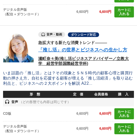
デジタル音声版
カートに
6,600円
6,600円
入れる
（配信＋ダウンロード）
音声・動画
ダウンロード対応
急拡大する新たな消費トレンド―――
「推し活」の世界とビジネスへの生かし方
瀬町奈々美(推し活ビジネスアドバイザー／立教大
学 経営学部国際経営学科)
いま話題の「推し活」とは？その現象とＳＮＳ時代の顧客心理と購買行
動の押さえ方。自社を応援する顧客が増える「推し活経済」を取り込む
利点と、ビジネスへの２大ポイントを解説 A22...
形 態
定 価
会員価格
購 入
headset
音声
（どの形態でも内容は同じです）
カートに
CD版
6,600円
6,600円
入れる
デジタル音声版
カートに
6,600円
6,600円
入れる
（配信＋ダウンロード）