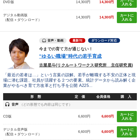
DVD版
14,300円
14,300円
入れる
デジタル動画版
カートに
14,300円
14,300円
入れる
（配信＋ダウンロード）
音声・動画
最新刊
ダウンロード対応
今までの育て方が通じない！
“ゆるい職場”時代の若手育成
古屋星斗(リクルートワークス研究所 主任研究員)
「最近の若者は…」という言葉の誤解。若手が離職する不安の正体と現
場に潜む課題、社員が活躍する２つの要素。統計データから読み解く企
業がやるべき育て方改革と打ち手を公開 A225...
形 態
定 価
会員価格
購 入
headset
音声
（どの形態でも内容は同じです）
カートに
CD版
6,600円
6,600円
入れる
デジタル音声版
カートに
6,600円
6,600円
入れる
（配信＋ダウンロード）