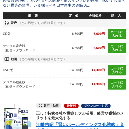
経済政策が招く国の生業への関税と輸入インフレの鉄槌、稼いでも残ら
ない構造の限界。いま採るべき日本再生の道筋 A...
形 態
定 価
会員価格
購 入
headset
音声
（どの形態でも内容は同じです）
カートに
CD版
6,600円
6,600円
入れる
デジタル音声版
カートに
6,600円
6,600円
入れる
（配信＋ダウンロード）
ondemand_video
動画
（どの形態でも内容は同じです）
カートに
DVD版
14,300円
14,300円
入れる
デジタル動画版
カートに
14,300円
14,300円
入れる
（配信＋ダウンロード）
音声・動画
最新刊
ダウンロード対応
正しく持株会社を構築しフル活用、経営や税制のメ
リットを最大化する
江幡吉昭「賢いホールディングス化戦略」音