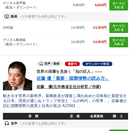
デジタル音声版
カートに
6,600円
6,600円
入れる
（配信＋ダウンロード）
ondemand_video
動画
（どの形態でも内容は同じです）
カートに
DVD版
14,300円
14,300円
入れる
デジタル動画版
カートに
14,300円
14,300円
入れる
（配信＋ダウンロード）
音声・動画
最新刊
ダウンロード対応
世界の深層を見抜く「知の巨人」――
佐藤 優「最新・国際情勢の読み方」
佐藤 優(元外務省主任分析官／作家)
動き出す世界の新秩序。新興政党が躍進し壊れ始めた旧体制と翼賛化す
る日本。理屈が通じぬトランプ外交と「心の時代」の世界…。佐藤優が
読む国際情勢の真実と社長の視点 A22561 ...
形 態
定 価
会員価格
購 入
headset
音声
（どの形態でも内容は同じです）