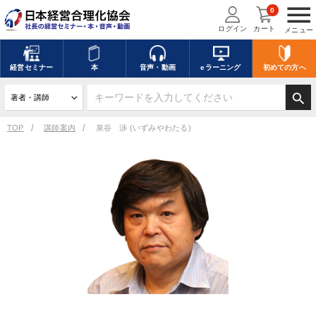
menu
0
ログイン
カート
メニュー
経営
セミナー
本
音声・動画
eラーニング
初めての方
へ
search
TOP
講師案内
泉谷 渉 (いずみやわたる)