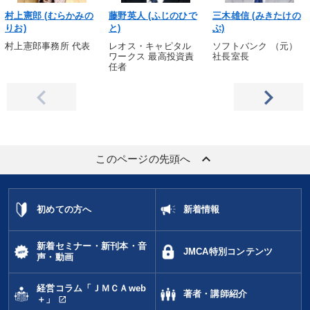
村上憲郎 (むらかみの
藤野英人 (ふじのひで
三木雄信 (みきたけの
りお)
と)
ぶ)
村上憲郎事務所 代表
レオス・キャピタル
ソフトバンク （元）
ワークス 最高投資責
社長室長
任者
keyboard_arrow_up
このページの先頭へ
初めての方へ
新着情報
新着セミナー・新刊本・音
JMCA特別コンテンツ
声・動画
経営コラム「ＪＭＣＡweb
著者・講師紹介
open_in_new
＋」