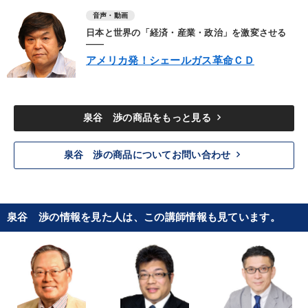
音声・動画
日本と世界の「経済・産業・政治」を激変させる
――
アメリカ発！シェールガス革命ＣＤ
keyboard_arrow_right
泉谷 渉の商品をもっと見る
keyboard_arrow_right
泉谷 渉の商品についてお問い合わせ
泉谷 渉の情報を見た人は、この講師情報も見ています。