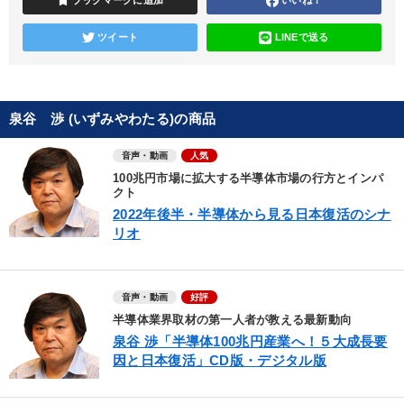
bookmark
ブックマークに追加
いいね！
ツイート
LINEで送る
泉谷 渉 (いずみやわたる)の商品
音声・動画
人気
100兆円市場に拡大する半導体市場の行方とインパ
クト
2022年後半・半導体から見る日本復活のシナ
リオ
音声・動画
好評
半導体業界取材の第一人者が教える最新動向
泉谷 渉「半導体100兆円産業へ！５大成長要
因と日本復活」CD版・デジタル版