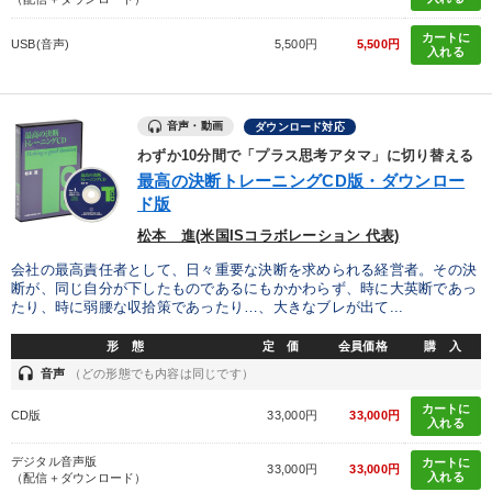
カートに
USB(音声)
5,500円
5,500円
入れる
音声・動画
ダウンロード対応
わずか10分間で「プラス思考アタマ」に切り替える
最高の決断トレーニングCD版・ダウンロー
ド版
松本 進(米国ISコラボレーション 代表)
会社の最高責任者として、日々重要な決断を求められる経営者。その決
断が、同じ自分が下したものであるにもかかわらず、時に大英断であっ
たり、時に弱腰な収拾策であったり…、大きなブレが出て...
形 態
定 価
会員価格
購 入
headset
音声
（どの形態でも内容は同じです）
カートに
CD版
33,000円
33,000円
入れる
デジタル音声版
カートに
33,000円
33,000円
入れる
（配信＋ダウンロード）