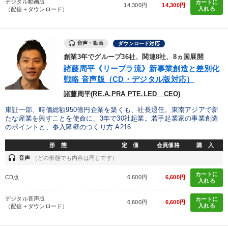
デジタル動画版
カートに
14,300円
14,300円
入れる
（配信＋ダウンロード）
音声・動画
ダウンロード対応
創業3年でグループ36社、関連8社、8ヵ国展開
諸藤周平《リープラ流》新事業創造と差別化
戦略 音声版（CD・デジタル版対応）
諸藤周平(RE.A.PRA PTE.LED CEO)
東証一部、時価総額950億円企業を築くも、社長退任。東南アジアで新
たな産業を興すことを使命に、3年で30社起業。若手起業家の事業創造
のポイントと、参入障壁のつくり方 A216...
形 態
定 価
会員価格
購 入
headset
音声
（どの形態でも内容は同じです）
カートに
CD版
6,600円
6,600円
入れる
デジタル音声版
カートに
6,600円
6,600円
入れる
（配信＋ダウンロード）