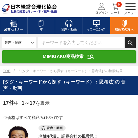
menu
0
ログイン
カート
メニュー
キーワードを入力して探す
edit
経営
セミナー
本
音声・動画
eラーニング
初めての方
へ
search
デジタル版対応のみ検索結果に表示する
manage_search
MIMIGAKU商品検索
search
上記の条件で検索
TOP
" [タグ・キーワードから探す（キーワード）：思考法] "の検索結果
[タグ・キーワードから探す（キーワード）：思考法]の 音
声・動画
講演収録物を探す
mic
refresh
更新する
17件
1～17
中
を表示
全国経営者セミナー講演収録物（全1315タイトル）からお探しいただけ
ます
※価格はすべて税込み(10%)です
カテゴリー
音声・動画
老舗4代目。証券会社の風雲児！