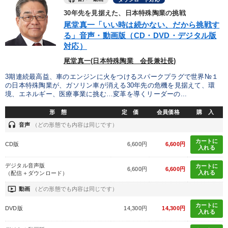
30年先を見据えた、日本特殊陶業の挑戦
尾堂真一「いい時は続かない、だから挑戦す
る」音声・動画版（CD・DVD・デジタル版
対応）
尾堂真一(日本特殊陶業 会長兼社長)
3期連続最高益、車のエンジンに火をつけるスパークプラグで世界№１
の日本特殊陶業が、ガソリン車が消える30年先の危機を見据えて、環
境、エネルギー、医療事業に挑む…変革を導くリーダーの...
形 態
定 価
会員価格
購 入
headset
音声
（どの形態でも内容は同じです）
カートに
CD版
6,600円
6,600円
入れる
デジタル音声版
カートに
6,600円
6,600円
入れる
（配信＋ダウンロード）
ondemand_video
動画
（どの形態でも内容は同じです）
カートに
DVD版
14,300円
14,300円
入れる