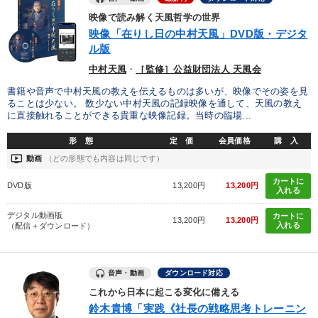
映像で読み解く天風哲学の世界
【12月】音声・映像
映像「在りし日の中村天風」DVD版・デジタ
ル版
目的別
中村天風
・
［監修］公益財団法人 天風会
書籍や音声で中村天風の教えを伝えるものは多いが、映像でその姿を見
ることは少ない。 数少ない中村天風の記録映像を通して、天風の教え
財務・数字力の向上
新事業・新商品づくり
に直接触れることができる貴重な映像記録。当時の臨場...
発想力を磨きたい
経営体系を学びたい
形 態
定 価
会員価格
購 入
ondemand_video
動画
（どの形態でも内容は同じです）
社員研修を行いたい
財務・数字力の向上
カートに
DVD版
13,200円
13,200円
入れる
キーワード
デジタル動画版
カートに
13,200円
13,200円
入れる
（配信＋ダウンロード）
労務問題・リスク対策
モノづくり
銀行交渉
採用
音声・動画
ダウンロード対応
女性経営者
入門篇
これから日本に起こる変化に備える
鈴木貴博「実践《社長の戦略思考トレーニン