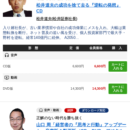
優秀各社の智恵と戦略
事業家のロマンと経営
松井道夫の成功を捨て去る『逆転の発想』
CD
若手異才経営者の発想
専門家のアドバイス
松井道夫(松井証券社長)
入り婿社長が、古い業界慣習や自社の成功偉業にメスを入れ、大幅は業
リーダーの器量を学ぶ
態転換を断行。ネット普及の追い風を受け、個人投資家部門で最大手・
野村を逆転。経常140億円に続伸。 A2050...
テーマ
形 態
定 価
会員価格
購 入
headset
音声
2026年夏季全国経営者セミナー収録講演ＣＤ・講演ＤＶＤ・デジ
カートに
タル版（音声／動画ストリーミング・ダウンロード）
CD版
6,600円
6,600円
入れる
ondemand_video
動画
後継社長・アトツギ
歴史・古典に学ぶ実務講話
カートに
DVD版
14,300円
14,300円
2025年夏季全国経営者セミナー収録講演ＣＤ・講演ＤＶＤ・デジ
入れる
タル版（音声／動画ストリーミング・ダウンロード）
大竹愼一書籍
数字・税務・決算書
音声・動画
好評
ダウンロード対応
正解のない時代を勝ち抜く
業種
山口 周「経営者の『思考と行動』アップデー