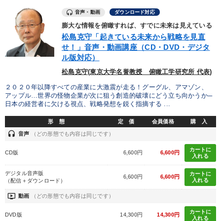
音声・動画
ダウンロード対応
膨大な情報を俯瞰すれば、すでに未来は見えている
松島克守「起きている未来から戦略を見直
せ！」音声・動画講座（CD・DVD・デジタ
ル版対応）
松島克守(東京大学名誉教授 俯瞰工学研究所 代表)
２０２０年以降すべての産業に大激震が走る！グーグル、アマゾン、
アップル…世界の怪物企業が次に狙う創造的破壊にどう立ち向かうか─
日本の経営者に欠ける視点、戦略発想を鋭く指摘する ...
形 態
定 価
会員価格
購 入
headset
音声
（どの形態でも内容は同じです）
カートに
CD版
6,600円
6,600円
入れる
デジタル音声版
カートに
6,600円
6,600円
入れる
（配信＋ダウンロード）
ondemand_video
動画
（どの形態でも内容は同じです）
カートに
DVD版
14,300円
14,300円
入れる