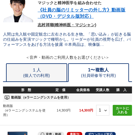
カテゴリー
マジックと精神医学を組み合わせた
《社員の脳のリミッターの外し方》動画版
（DVD・デジタル版対応）
2026年夏季全国経営者セミナー収録講演ＣＤ・講演ＤＶＤ・デジ
タル版（音声／動画ストリーミング・ダウンロード）
志村祥瑚(精神科医・マジシャン)
会社のパフォーマンスを高める講話
人間は先入観や固定観念に左右される生き物。「思い込み」が起きる脳
の仕組みを実演マジックで種明かし。リーダーが社員の視野を広げ、パ
フォーマンスをあげる方法を披露 ※本商品は、映像版...
最新トレンドと時代の潮流を押さえる
＜音声・動画のご利用人数をお選びください＞
オーナー社長の「現場力の経営」＋現場の「儲ける力」をさらに
高める教材２選
１人
1〜複数人
(個人での利用)
(
社員研修等で利用)
【3月】音声・映像
仕事のスキルと人間力を高める知恵を身につける
形 態
定 価
会員価格
受講人数
購 入
ondemand_video
動画版（eラーニングシステムを使用）
【最新刊】精神科医・和田秀樹の「老いない力」＋健康な社長と
会社をつくる厳選講話
動画版
カートに
（eラーニングシステムを使
14,300円
14,300円
入れる
用）
【2月】音声・映像
数字・税務・決算書
経済・景気・相場予測
147回春季大会
音声・動画
最新刊
ダウンロード対応