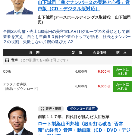
山下誠司「稼ぐナンバー２の実務と心得」音
声版（CD・デジタル版対応）
山下誠司(アースホールディングス取締役 山下誠司
氏)
全国230店舗・売上180億円の美容室EARTHグループの名番頭として創
業者を支え、自らも年商５０億円企業のトップが語る、社長とナンバー
２の役割、失敗しない片腕の選び方 A2...
形 態
定 価
会員価格
購 入
headset
音声
（どの形態でも内容は同じです）
カートに
CD版
6,600円
6,600円
入れる
デジタル音声版
カートに
6,600円
6,600円
入れる
（配信＋ダウンロード）
音声・動画
ダウンロード対応
創業１１７年、四代目が挑んだ大胆改革
ロート製薬山田邦雄《殻を打ち破る“否常
識”の経営》音声・動画版（CD・DVD・デジ