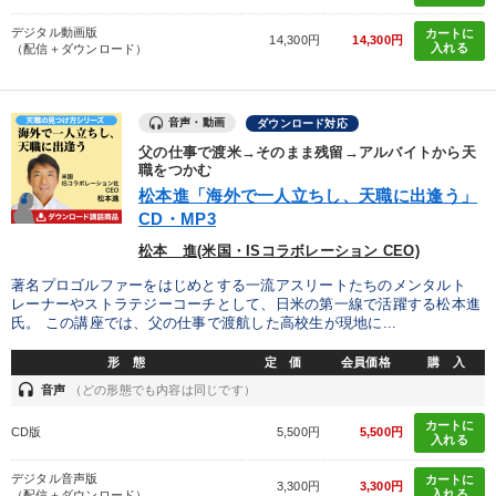
デジタル動画版
カートに
14,300円
14,300円
入れる
（配信＋ダウンロード）
音声・動画
ダウンロード対応
父の仕事で渡米→そのまま残留→アルバイトから天
職をつかむ
松本進「海外で一人立ちし、天職に出逢う」
CD・MP3
松本 進(米国・ISコラボレーション CEO)
著名プロゴルファーをはじめとする一流アスリートたちのメンタルト
レーナーやストラテジーコーチとして、日米の第一線で活躍する松本進
氏。 この講座では、父の仕事で渡航した高校生が現地に...
形 態
定 価
会員価格
購 入
headset
音声
（どの形態でも内容は同じです）
カートに
CD版
5,500円
5,500円
入れる
デジタル音声版
カートに
3,300円
3,300円
入れる
（配信＋ダウンロード）