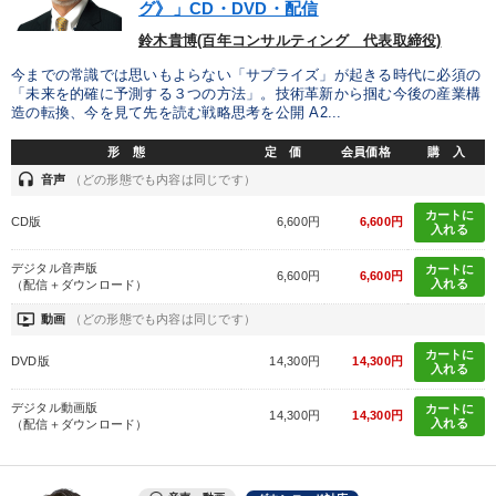
※「更新」を押すと「カテゴリー」「目的別」「キーワード」を更新いただけます。
グ》」CD・DVD・配信
鈴木貴博(百年コンサルティング 代表取締役)
タグから探す
local_offer
refresh
更新する
今までの常識では思いもよらない「サプライズ」が起きる時代に必須の
「未来を的確に予測する３つの方法」。技術革新から掴む今後の産業構
すべての音声・動画（全2076タイトル）からお探しいただけます
造の転換、今を見て先を読む戦略思考を公開 A2...
形 態
定 価
会員価格
購 入
タグ・キーワード
headset
音声
（どの形態でも内容は同じです）
カートに
労務問題・人事対策
経済予測
生産性向上
成功哲学
CD版
6,600円
6,600円
入れる
IT・デジタル活用
FCビジネス
企業再建
デジタル音声版
カートに
6,600円
6,600円
入れる
（配信＋ダウンロード）
会社数字を学ぶ
SDGs
株式市場
未来先見
不動産
ondemand_video
動画
（どの形態でも内容は同じです）
カートに
企業成長
広報・PR
一倉定
思考法
DVD版
14,300円
14,300円
入れる
デジタル動画版
海外の成功事例
銀行交渉
コロナ禍対策
カートに
14,300円
14,300円
入れる
（配信＋ダウンロード）
両利きの経営
SNS活用
ビジネスモデル