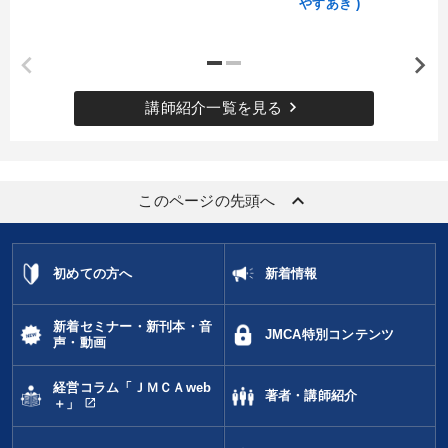
やすあき )
keyboard_arrow_right
講師紹介一覧を見る
keyboard_arrow_up
このページの先頭へ
初めての方へ
新着情報
新着セミナー・新刊本・音
JMCA特別コンテンツ
声・動画
経営コラム「ＪＭＣＡweb
著者・講師紹介
open_in_new
＋」