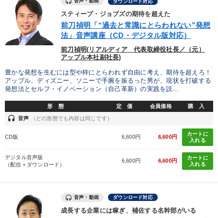
音声・動画
ダウンロード対応
ブランディング
後継者
スティーブ・ジョブズの期待を超えた
前刀禎明「“過去と常識にとらわれない”発想
※「更新」を押すと「タグ・キーワード」を更新いただけます。
法」音声講座（CD・デジタル版対応）
前刀禎明(リアルディア 代表取締役社長／（元）
アップル本社副社長)
豊かな発想を生むには型や枠にとらわれず自由に考え、期待を超えろ！
アップル、ディズニー、ソニーで手腕を振るった男が、現状を打破する
発想法とセルフ・イノベーション（自己革新）の実践を説...
形 態
定 価
会員価格
購 入
headset
音声
（どの形態でも内容は同じです）
カートに
CD版
6,600円
6,600円
入れる
デジタル音声版
カートに
6,600円
6,600円
入れる
（配信＋ダウンロード）
音声・動画
ダウンロード対応
成長する企業には稼ぎ、補佐する名幹部がいる