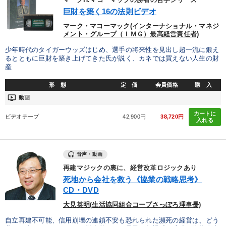
巨財を築く16の法則ビデオ
マーク・マコーマック(インターナショナル・マネジ
メント・グループ（ＩＭＧ）最高経営責任者)
少年時代のタイガーウッズはじめ、選手の将来性を見出し超一流に鍛え
るとともに巨財を築き上げてきた氏が説く、カネでは買えない人生の財
産
形 態
定 価
会員価格
購 入
ondemand_video
動画
カートに
ビデオテープ
42,900円
38,720円
入れる
音声・動画
再建マジックの裏に、経営改革ロジックあり
死地から会社を救う《協業の戦略思考》
CD・DVD
大見英明(生活協同組合コープさっぽろ理事長)
自立再建不可能、信用崩壊の連鎖不安も恐れられた瀕死の経営は、どう