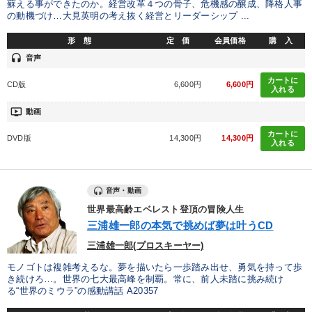
蘇える事ができたのか。経営改革４つの骨子、危機感の醸成、降格人事
の動機づけ…大見英明の考え抜く経営とリーダーシップ ...
形 態
定 価
会員価格
購 入
headset
音声
カートに
CD版
6,600円
6,600円
入れる
ondemand_video
動画
カートに
DVD版
14,300円
14,300円
入れる
音声・動画
世界最高齢エベレスト登頂の冒険人生
三浦雄一郎の本気で挑めば夢は叶うCD
三浦雄一郎(プロスキーヤー)
モノゴトは複雑考えるな。夢を描いたら一歩踏み出せ、勇気を持って歩
き続けろ…。世界の七大最高峰を制覇。常に、前人未踏に挑み続け
る“世界のミウラ”の感動講話 A20357