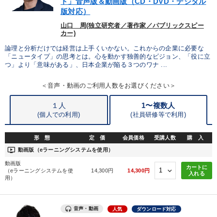
ト」音声版＆動画版（CD・DVD・デジタル
版対応）
製造業
卸売・小売・飲食業
建設・不動産業
山口 周(独立研究者／著作家／パブリックスピー
カー)
IT・サービス・金融業
コンサルタント
専門家
論理と分析だけでは経営は上手くいかない。これからの企業に必要な
「ニュータイプ」の思考とは。心を動かす独善的なビジョン、「役に立
つ」より「意味がある」、日本企業が陥る３つのワナ ...
キーワード
＜音声・動画のご利用人数をお選びください＞
コミュニケーション
マネジメント
中小企業
１人
1〜複数人
(個人での利用)
(
社員研修等で利用)
未来先見
稲盛和夫
企業再建
形 態
定 価
会員価格
受講人数
購 入
※「更新」を押すと「テーマ」「キーワード」を更新いただけます。
ondemand_video
動画版（eラーニングシステムを使用）
動画版
カートに
経営音声・動画を探す
ondemand_video
refresh
更新する
（eラーニングシステムを使
14,300円
14,300円
入れる
用）
全国経営者セミナー収録物以外の経営教材（全761タイトル）からお探
しいただけます
音声・動画
人気
ダウンロード対応