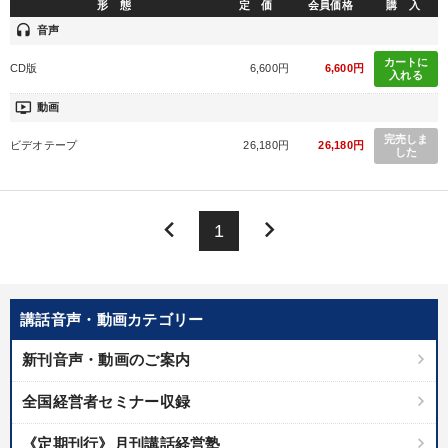
形 態
定 価
会員価格
購 入
headset
音声
カートに
CD版
6,600円
6,600円
入れる
ondemand_video
動画
完売しま
ビデオテープ
26,180円
26,180円
した
keyboard_arrow_left
keyboard_arrow_right
1
講話音声・動画カテゴリー
新刊音声・動画のご案内
全国経営者セミナー収録
《定期刊行》月刊講話経営塾