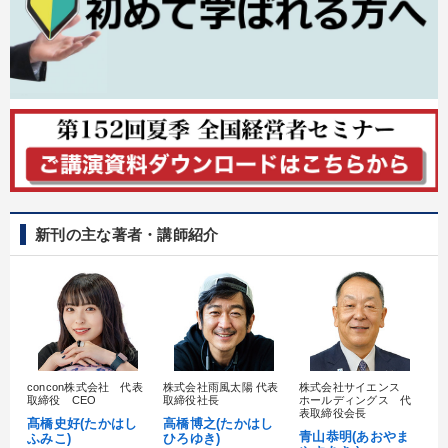
新刊の主な著者・講師紹介
concon株式会社 代表
株式会社雨風太陽 代表
株式会社サイエンス
髙
取締役 CEO
取締役社長
ホールディングス 代
村
表取締役会長
髙橋史好(たかはし
高橋博之(たかはし
し
青山恭明(あおやま
ふみこ)
ひろゆき)