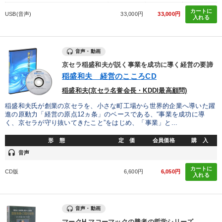
カートに
USB(音声)
33,000円
33,000円
入れる
音声・動画
京セラ稲盛和夫が説く事業を成功に導く経営の要諦
稲盛和夫 経営のこころCD
稲盛和夫(京セラ名誉会長・KDDI最高顧問)
稲盛和夫氏が創業の京セラを、小さな町工場から世界的企業へ導いた躍
進の原動力「経営の原点12ヵ条」のベースである、“事業を成功に導
く、京セラが守り抜いてきたこと”をはじめ、「事業」と...
形 態
定 価
会員価格
購 入
headset
音声
カートに
CD版
6,600円
6,050円
入れる
音声・動画
マークH.マコーマックの勝者の哲学シリーズ