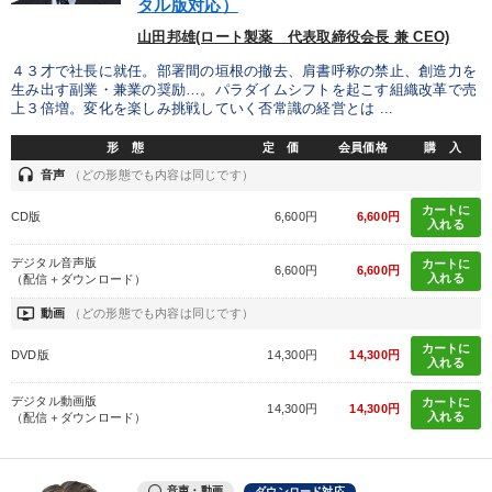
タル版対応）
山田邦雄(ロート製薬 代表取締役会長 兼 CEO)
４３才で社長に就任。部署間の垣根の撤去、肩書呼称の禁止、創造力を
生み出す副業・兼業の奨励…。パラダイムシフトを起こす組織改革で売
上３倍増。変化を楽しみ挑戦していく否常識の経営とは ...
形 態
定 価
会員価格
購 入
headset
音声
（どの形態でも内容は同じです）
カートに
CD版
6,600円
6,600円
入れる
デジタル音声版
カートに
6,600円
6,600円
入れる
（配信＋ダウンロード）
ondemand_video
動画
（どの形態でも内容は同じです）
カートに
DVD版
14,300円
14,300円
入れる
デジタル動画版
カートに
14,300円
14,300円
入れる
（配信＋ダウンロード）
音声・動画
ダウンロード対応