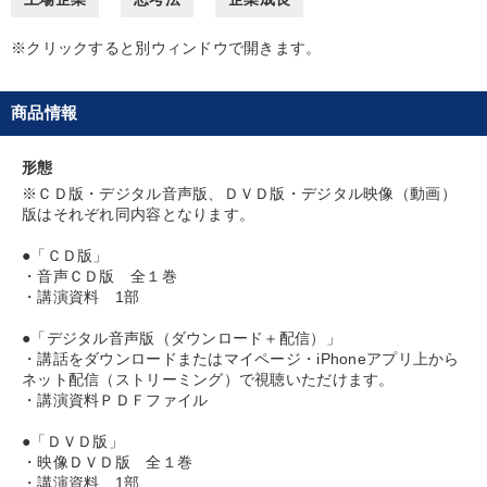
経営体系を学びたい
発想力を磨きたい
組織を強化したい
※クリックすると別ウィンドウで開きます。
販売力を強化したい
商品情報
キーワード
形態
※ＣＤ版・デジタル音声版、ＤＶＤ版・デジタル映像（動画）
健康・ウェルビーイング
ビジネスモデル
経営計画
版はそれぞれ同内容となります。
異発想
繁盛
スポーツ関係
●「ＣＤ版」
・音声ＣＤ版 全１巻
・講演資料 1部
※「更新」を押すと「カテゴリー」「目的別」「キーワード」を更新いただけます。
●「デジタル音声版（ダウンロード＋配信）」
・講話をダウンロードまたはマイページ・iPhoneアプリ上から
タグから探す
local_offer
refresh
更新する
ネット配信（ストリーミング）で視聴いただけます。
・講演資料ＰＤＦファイル
すべての音声・動画（全2076タイトル）からお探しいただけます
●「ＤＶＤ版」
タグ・キーワード
・映像ＤＶＤ版 全１巻
・講演資料 1部