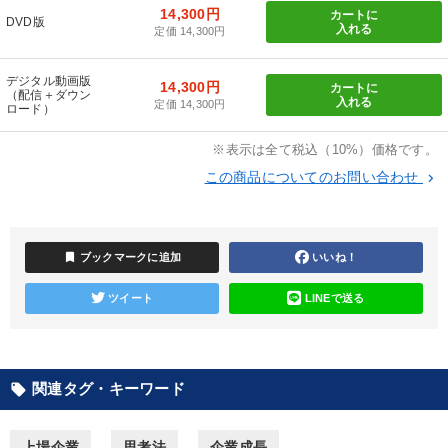
14,300円
カートに
DVD版
入れる
定価 14,300円
【2月】音声・映像
最新トレンドと時代の潮流を押さえる
デジタル動画版
14,300円
カートに
「利上げ時代の最新・銀行対策」＋「不動産市況予測」＋「市場
（配信＋ダウン
予測と株式投資」最新刊
入れる
定価 14,300円
ロード）
社員が自律的に動き出す組織づくり
※表示は全て税込（10%）価格です。
この商品についてのお問い合わせ
keyboard_arrow_right
全国経営者セミナー収録〈売れ筋・人気〉音声＆動画20選
148回夏季大会
147回春季大会
井上和弘の財務力UP
bookmark
ブックマークに追加
いいね！
【3月】音声・映像
組織と人を動かすマネジメント力を磨く
ツイート
LINEで送る
経済・景気・相場予測
音声と動画で学ぶ
目的別
関連タグ・キーワード
local_offer
社長の姿勢を学びたい
社員研修を行いたい
上場企業
思考法
企業成長