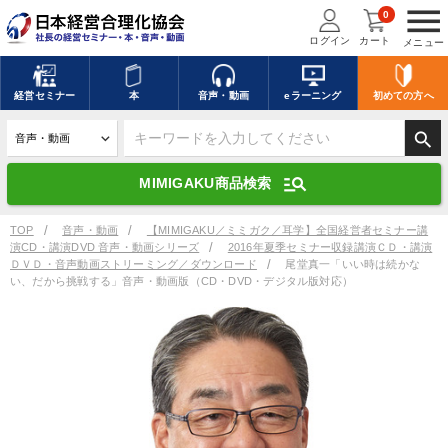
menu
0
ログイン
カート
メニュー
キーワードを入力して探す
edit
経営
セミナー
本
音声・動画
eラーニング
初めての方
へ
search
デジタル版対応のみ検索結果に表示する
manage_search
MIMIGAKU商品検索
search
上記の条件で検索
TOP
音声・動画
【MIMIGAKU／ミミガク／耳学】全国経営者セミナー講
演CD・講演DVD 音声・動画シリーズ
2016年夏季セミナー収録講演ＣＤ・講演
ＤＶＤ・音声動画ストリーミング／ダウンロード
尾堂真一「いい時は続かな
い、だから挑戦する」音声・動画版（CD・DVD・デジタル版対応）
講演収録物を探す
mic
refresh
更新する
全国経営者セミナー講演収録物（全1315タイトル）からお探しいただけ
ます
カテゴリー