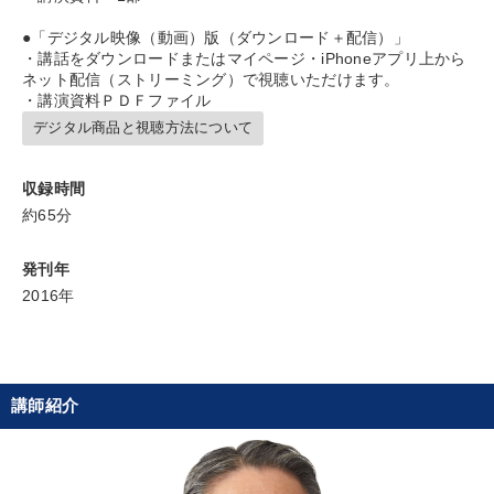
デジタルマーケティング
新技術
サービス
●「デジタル映像（動画）版（ダウンロード＋配信）」
・講話をダウンロードまたはマイページ・iPhoneアプリ上から
ネット配信（ストリーミング）で視聴いただけます。
会社を守る
成功哲学
上場企業
スポーツ関係
・講演資料ＰＤＦファイル
デジタル商品と視聴方法について
イノベーション
聞き手・作間信司
地方企業の勝ち方
異発想
運勢・先見
営業
多角化・新規事業
収録時間
約65分
インバウンド
トレンド
M&A
いい会社
SNS活用
発刊年
理念・パーパス
銀行交渉
デザイン
マーケティング
2016年
両利きの経営
※「更新」を押すと「タグ・キーワード」を更新いただけます。
講師紹介