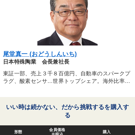
尾堂真一 (おどうしんいち)
日本特殊陶業 会長兼社長
東証一部、売上３千８百億円、自動車のスパークプ
ラグ、酸素センサ…世界トップシェア。海外比率
80％、売上５千億、営業利益率20％を目指す
いい時は続かない、だから挑戦するを購入す
る
会員価格
形態
購入
※税込