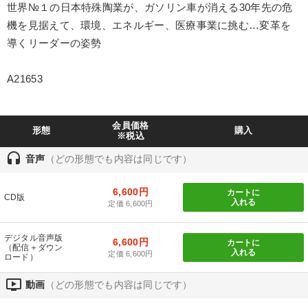
世界№１の日本特殊陶業が、ガソリン車が消える30年先の危
製造業
卸売・小売・飲食業
建設・不動産業
機を見据えて、環境、エネルギー、医療事業に挑む…変革を
導くリーダーの姿勢
IT・サービス・金融業
コンサルタント
専門家
A21653
キーワード
会員価格
稲盛和夫
松下幸之助
心を磨く
営業
思考法
形態
購入
※税込
headset
老舗企業
音声
（どの形態でも内容は同じです）
6,600円
カートに
※「更新」を押すと「テーマ」「キーワード」を更新いただけます。
CD版
入れる
定価 6,600円
経営音声・動画を探す
ondemand_video
refresh
更新する
デジタル音声版
6,600円
カートに
（配信＋ダウン
入れる
定価 6,600円
全国経営者セミナー収録物以外の経営教材（全761タイトル）からお探
ロード）
しいただけます
ondemand_video
動画
（どの形態でも内容は同じです）
カテゴリー