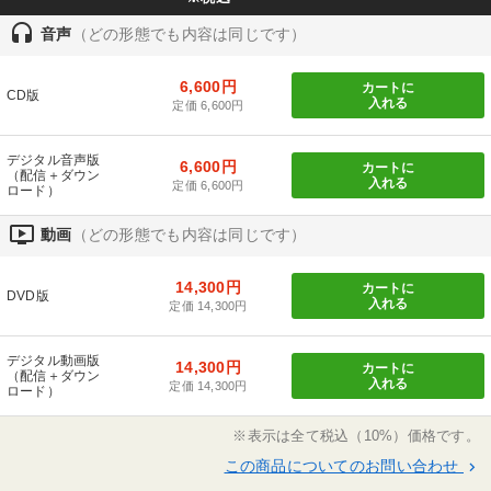
headset
音声
（どの形態でも内容は同じです）
6,600円
カートに
CD版
入れる
定価 6,600円
デジタル音声版
6,600円
カートに
（配信＋ダウン
入れる
定価 6,600円
ロード）
ondemand_video
動画
（どの形態でも内容は同じです）
14,300円
カートに
DVD版
入れる
定価 14,300円
デジタル動画版
14,300円
カートに
（配信＋ダウン
入れる
定価 14,300円
ロード）
※表示は全て税込（10%）価格です。
この商品についてのお問い合わせ
keyboard_arrow_right