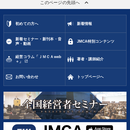
keyboard_arrow_up
このページの先頭へ
初めての方へ
新着情報
新着セミナー・新刊本・音
JMCA特別コンテンツ
声・動画
経営コラム「ＪＭＣＡweb
著者・講師紹介
open_in_new
＋」
お問い合わせ
トップページへ