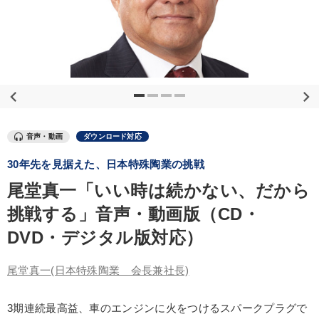
優秀各社の智恵と戦略
事業家のロマンと経営
若手異才経営者の発想
専門家のアドバイス
リーダーの器量を学ぶ
テーマ
音声・動画
ダウンロード対応
組織と人を動かすマネジメント力を磨く
大竹愼一書籍
30年先を見据えた、日本特殊陶業の挑戦
組織・採用・スキル
尾堂真一「いい時は続かない、だから
挑戦する」音声・動画版（CD・
【最新刊】時代を超える経営150の言葉＋社長のスピーチ・話材
集２タイトル
DVD・デジタル版対応）
【6月】音声・映像
【2月】音声・映像
尾堂真一
(日本特殊陶業 会長兼社長)
業種
3期連続最高益、車のエンジンに火をつけるスパークプラグで