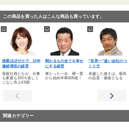
この商品を買った人はこんな商品も買っています。
残業ほぼゼロで、10年
関わるもの全てを幸せ
“世界一”速い会社のつ
連続増収の経営
にする経営
くり方
母親社員たちが、仕事
車たった一台、裸一貫
卓越した速さは、最高
も家庭も100％楽しく
から始め年商600億！
の品質・価値となる
こなし売上43億!
関連カテゴリー