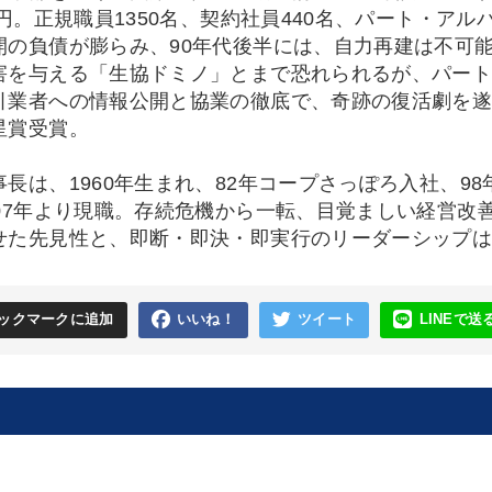
億円。正規職員1350名、契約社員440名、パート・アル
開の負債が膨らみ、90年代後半には、自力再建は不可
害を与える「生協ドミノ」とまで恐れられるが、パー
引業者への情報公開と協業の徹底で、奇跡の復活劇を遂
星賞受賞。
事長は、1960年生まれ、82年コープさっぽろ入社、9
007年より現職。存続危機から一転、目覚ましい経営改
せた先見性と、即断・即決・即実行のリーダーシップ
ックマークに追加
いいね！
ツイート
LINEで送