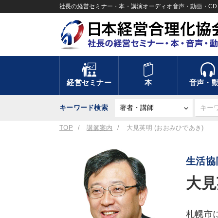
社長の経営セミナー・本・講演オーディオ音声・動画・CD＆
経営セミナー
本
音声・
キーワード検索
TOP
講師案内
大見英明 (おおみひであき)
生活協
大見
札幌市