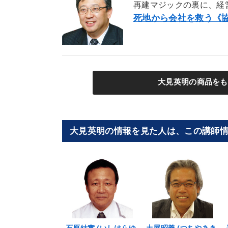
再建マジックの裏に、経
死地から会社を救う《協
大見英明の商品をも
大見英明の情報を見た人は、この講師