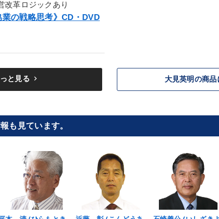
営改革ロジックあり
業の戦略思考》CD・DVD
keyboard_arrow_right
っと見る
大見英明の商品
情報も見ています。