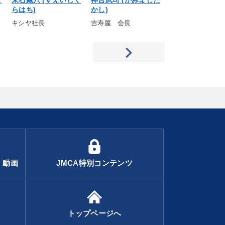
よ
末石藏八 (すえいしく
神吉武司 (かみよした
大村昭紀 (おお
らはち)
かし)
きのり)
キシヤ社長
吉寿屋 会長
共和電業会長
・動画
JMCA特別コンテンツ
トップページへ