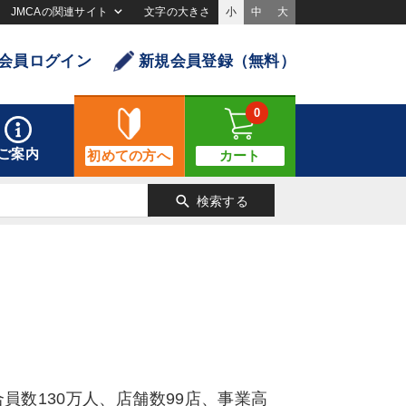
JMCAの関連サイト
文字の大きさ
小
中
大
会員ログイン
新規会員登録（無料）
0
ご案内
初めての方へ
カート
search
検索する
員数130万人、店舗数99店、事業高