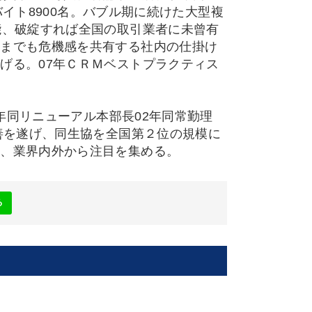
バイト8900名。バブル期に続けた大型複
能、破綻すれば全国の取引業者に未曾有
トまでも危機感を共有する社内の仕掛け
げる。07年ＣＲＭベストプラクティス
8年同リニューアル本部長02年同常勤理
善を遂げ、同生協を全国第２位の規模に
は、業界内外から注目を集める。
る