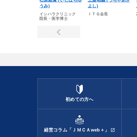
石原結實 (いしはらゆ
土屋昭義 (つちやあき
うみ)
よし)
イシハラクリニック
ＩＴＧ会長
院長・医学博士
初めての方へ
経営コラム「ＪＭＣＡweb＋」
open_in_new