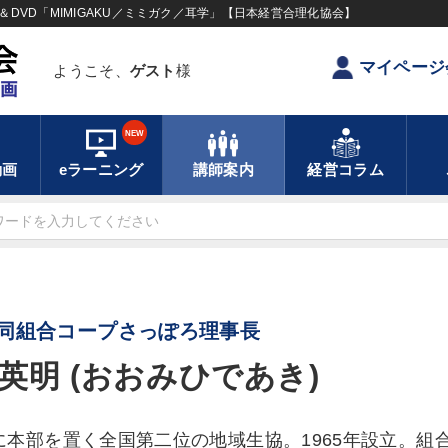
DVD「MIMIGAKU／ミミガク／耳学」【日本経営合理化協会】
マイページ
ようこそ、
ゲスト
様
NEW
動画
eラーニング
講師案内
経営コラム
同組合コープさっぽろ理事長
英明 (おおみひであき)
に本部を置く全国第二位の地域生協。1965年設立。組合