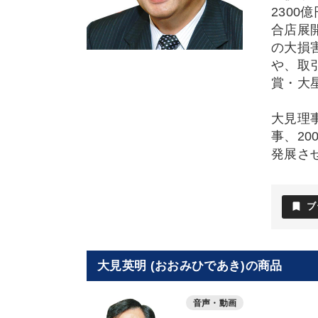
2300
合店展
の大損
や、取
賞・大
大見理
事、2
発展さ
bookmark
ブ
大見英明 (おおみひであき)の商品
音声・動画