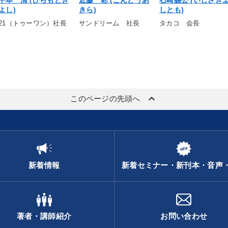
平本 清 (ひらもとき
近藤 彰 (こんどうあ
石崎義公 (いしざき
よし)
きら)
しとも)
21（トゥーワン）社長
サンドリーム 社長
タカコ 会長
keyboard_arrow_up
このページの先頭へ
新着情報
新着セミナー・新刊本・音声
著者・講師紹介
お問い合わせ