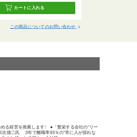
カートに入れる
この商品についてのお問い合わせ
keyboard_arrow_right
める経営を推薦します〉 ●「繁栄する会社の“リー
宗次德二氏 3年で離職率93％の“常に人が採れな