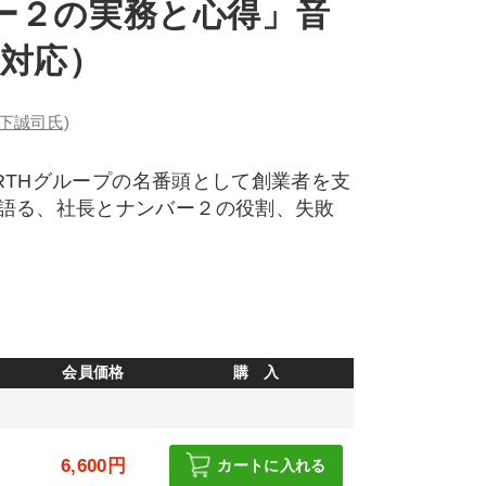
ー２の実務と心得」音
版対応）
下誠司氏)
ARTHグループの名番頭として創業者を支
語る、社長とナンバー２の役割、失敗
会員価格
購 入
6,600円
カートに入れる