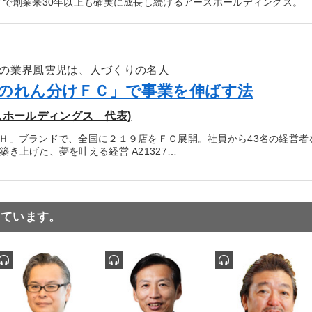
”で創業来30年以上も確実に成長し続けるアースホールディングス。 
の業界風雲児は、人づくりの名人
のれん分けＦＣ」で事業を伸ばす法
スホールディングス 代表)
Ｈ」ブランドで、全国に２１９店をＦＣ展開。社員から43名の経営者
き上げた、夢を叶える経営 A21327…
っています。