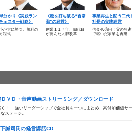
早分かり《実践ラン
《殻を打ち破る“否常
事業再生と闘う二代
チェスター戦略》
識”の経営》
社長の実践経営
小が大に勝つ、勝利の
創業１１７年、四代目
借金40億円！父の急逝
方程式
が挑んだ大胆改革
で継いだ家業を再建
講演ＤＶＤ・音声動画ストリーミング／ダウンロード
拓く！ 強いリーダーシップで全社員を一つにまとめ、高付加価値サ
ステージ...
下誠司氏の経営講話CD