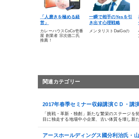
「人磨きを極める経
一瞬で相手のYesを引
営」
き出す心理戦略
カレーハウスCoCo壱番
メンタリストDaiGoの
屋 創業者 宗次德二氏
推薦！
関連カテゴリー
2017年春季セミナー収録講演ＣＤ・
「挑戦・革新・独創」新たな繁栄のステージを
目に独走する地場中小企業、古い体質を壊し新たな
アースホールディングス國分利治氏・山