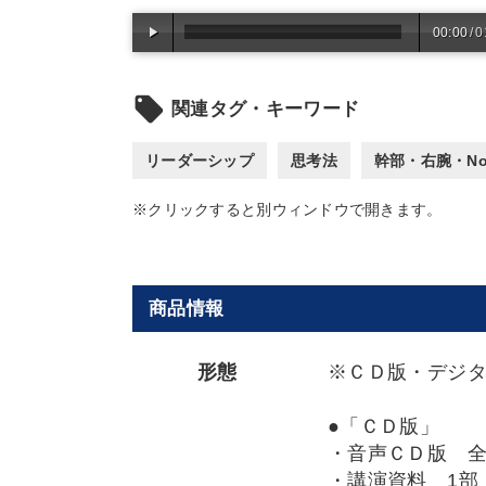
00:00
/
0
local_offer
関連タグ・キーワード
リーダーシップ
思考法
幹部・右腕・No
※クリックすると別ウィンドウで開きます。
商品情報
形態
※ＣＤ版・デジ
●「ＣＤ版」
・音声ＣＤ版 
・講演資料 1部