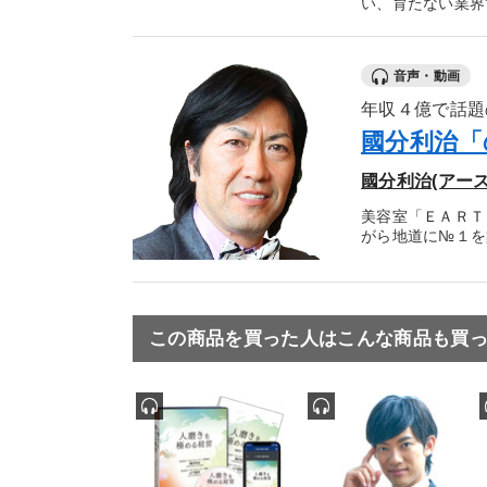
い、育たない業界
音声・動画
年収４億で話題
國分利治「
國分利治(アー
美容室「ＥＡＲＴ
がら地道に№１を築
この商品を買った人はこんな商品も買