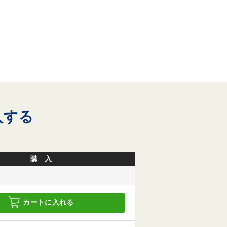
入する
購 入
カートに入れる