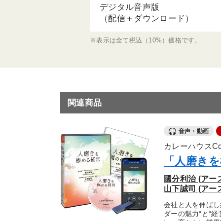
デジタル音声版
（配信＋ダウンロード）
※表示は全て税込（10%）価格です。
関連商品
音声・動画
カレーハウスCo
「人磨きを
國分利治 (アー
山下誠司 (ア
会社と人を伸ばし
ダーの魅力“と“