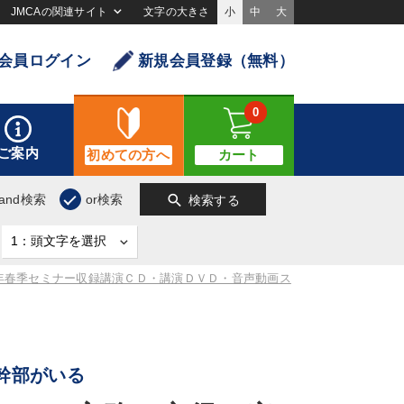
JMCAの関連サイト
文字の大きさ
小
中
大
会員ログイン
新規会員登録（無料）
0
ご案内
初めての方へ
カート
search
and検索
or検索
検索する
7年春季セミナー収録講演ＣＤ・講演ＤＶＤ・音声動画ス
幹部がいる