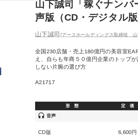
山下誠司「稼ぐナンバ
声版（CD・デジタル
山下誠司
(アースホールディングス取締役 山
全国230店舗・売上180億円の美容室E
え、自らも年商５０億円企業のトップが
しない片腕の選び方
A21717
形 態
定 価
headset
音声
CD版
6,600円