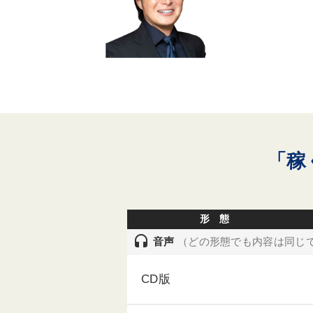
「稼
形 態
headset
音声
（どの形態でも内容は同じ
CD版