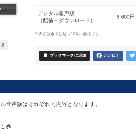
1:28
デジタル音声版
6,600円
（配信＋ダウンロード）
※表示は全て税込（10%）価格です。
.2
bookmark
ブックマークに追加
いいね！
タル音声版はそれぞれ同内容となります。
全１巻