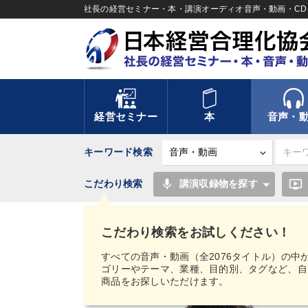
社長の経営セミナー・本・講演オーディオ音声・動画・CD＆
経営セミナー
本
音声・
キーワード検索
mic
ondemand_video
こだわり検索
講演収録物を探す
TOP
音声・動画
【MIMIGAKU／ミミガク
トリーミング／ダウンロード
山下誠司「稼ぐナン
こだわり検索をお試しください！
すべての音声・動画（全2076タイトル）の中
ゴリーやテーマ、業種、目的別、タグなど、自
商品をお探しいただけます。