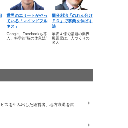
目
世界のエリートがやっ
國分利治「のれん分け
ている「マインドフル
ＦＣ」で事業を伸ばす
ネス」
法
Google、Facebookも導
年収４億で話題の業界
入、科学的“脳の休息法”
風雲児は、人づくりの
名人
ービスを生み出した経営者、地方衰退を尻