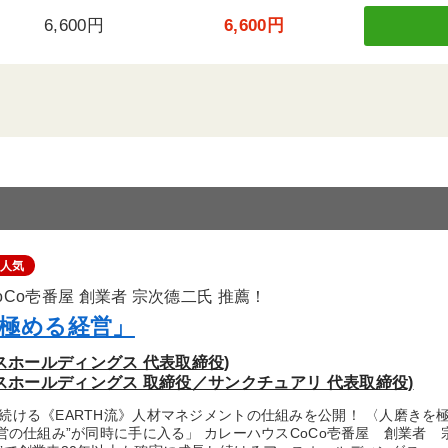
6,600円
6,600円
人気
Co壱番屋 創業者 宗次德二氏 推薦！
極める経営」
スホールディングス 代表取締役)
ースホールディングス 取締役／サンクチュアリ 代表取締役)
続ける《EARTH流》人材マネジメントの仕組みを公開！ 〈人磨きを極
経営の仕組み”が同時に手に入る」 カレーハウスCoCo壱番屋 創業者 