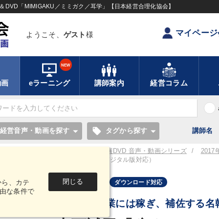
DVD「MIMIGAKU／ミミガク／耳学」【日本経営合理化協会】
マイページ
ようこそ、
ゲスト
様
NEW
動画
eラーニング
講師案内
経営コラム
local_offer
経営音声・動画を探す
タグから探す
講師名
／耳学】全国経営者セミナー講演CD・講演DVD 音声・動画シリーズ
201
バー２の実務と心得」音声版（CD・デジタル版対応）
閉じる
から、カテ
音声・動画
ダウンロード対応
由な条件で
成長する企業には稼ぎ、補佐する名