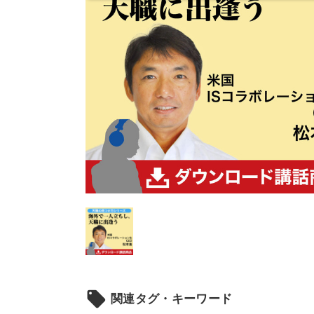
local_offer
関連タグ・キーワード