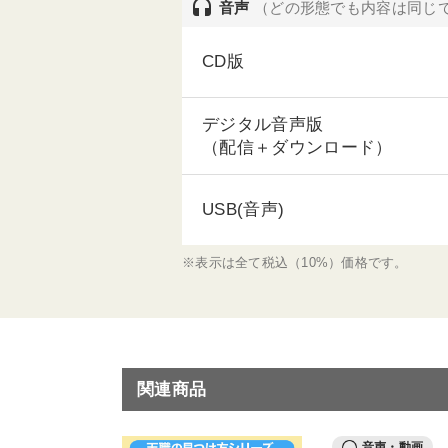
headset
音声
（どの形態でも内容は同じ
CD版
デジタル音声版
（配信＋ダウンロード）
USB(音声)
※表示は全て税込（10%）価格です。
関連商品
音声・動画