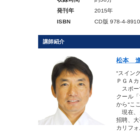
発刊年
2015年
ISBN
CD版 978-4-8910
講師紹介
松本 進
“スイン
ＰＧＡカ
スポーツ
クール「
から“こ
現在、タ
招聘、大
カリフォ