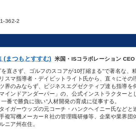
1-362-2
 (まつもとすすむ)
米国・ISコラボレーション CEO
グを直さず、ゴルフのスコアが10打縮まる”で著名な
リスマ指導者・デイビットライト氏から、直々にその
界のみならず、ビジネスエグゼクティブ達も指導を
マインドアンダーパー」の、公式インストラクターとし
こ一番で勝負に強い”人材開発の育成に従事する。
イガーウッズの元コーチ・ハンクヘイニー氏などと
手複写機メーカーＲ社の管理職研修等、企業や業界団
ルニア州在住。