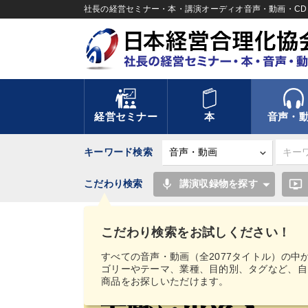
社長の経営セミナー・本・講演オーディオ音声・動画・CD＆
経営セミナー
本
音声・
キーワード検索
mic
ondemand_video
こだわり検索
講演収録物を探す
TOP
音声・動画
経営実務シリーズ
後継者
こだわり検索をお試しください！
すべての音声・動画（全2077タイトル）の中
ゴリーやテーマ、業種、目的別、タグなど、自
商品をお探しいただけます。