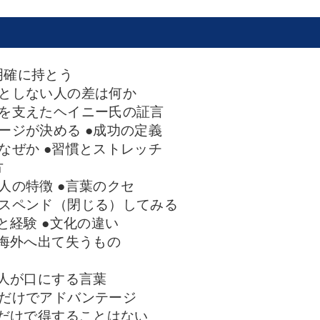
明確に持とう
としない人の差は何か
を支えたヘイニー氏の証言
ジが決める ●成功の定義
ぜか ●習慣とストレッチ
方
の特徴 ●言葉のクセ
スペンド（閉じる）してみる
経験 ●文化の違い
海外へ出て失うもの
う
人が口にする言葉
だけでアドバンテージ
だけで得することはない