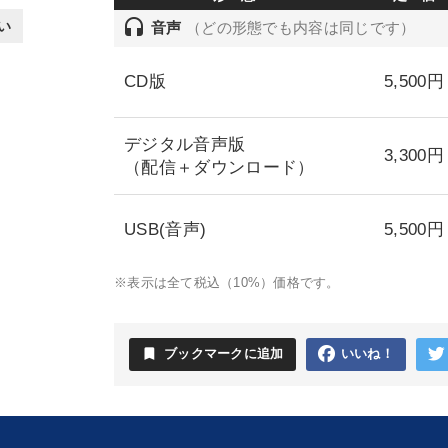
headset
い
音声
（どの形態でも内容は同じです）
CD版
5,500円
デジタル音声版
3,300円
（配信＋ダウンロード）
USB(音声)
5,500円
※表示は全て税込（10%）価格です。
bookmark
ブックマークに追加
いいね！