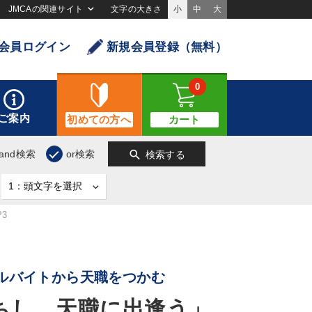
JMCAの関連サイト
文字の大きさ
小
中
大
会員ログイン
新規会員登録（無料）
0
ご案内
初めての方へ
カート
search
and検索
or検索
検索する
3
ルバイトから天職をつかむ
ちし、天職に出逢う」