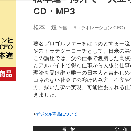
CD・MP3
松本 進
(米国・ISコラボレーション CEO)
著名プロゴルファーをはじめとする一流
やストラテジーコーチとして、日米の第
この講座では、父の仕事で渡航した高校
たアルバイトで得た仕事から人脈と仕事
理論を受け継ぐ唯一の日本人と言わしめ
コネのない社会での溶け込み方、不安や
方、描いた夢の実現、可能性あふれる仕
きました。
●
デジタル商品について
形 態
定 価