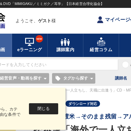
DVD「MIMIGAKU／ミミガク／耳学」【日本経営合理化協会】
マイページ
ようこそ、
ゲスト
様
NEW
動画
eラーニング
講師案内
経営コラム
local_offer
経営音声・動画を探す
タグから探す
講師名
の講話ＣＤ・書籍
松本進「海外で一人立ちし、天職に出逢う」CD・MP
音声・動画
ダウンロード対応
閉じる
から、カテ
由な条件で
父の仕事で渡米→そのまま残留→ア
松本進「海外で一人立