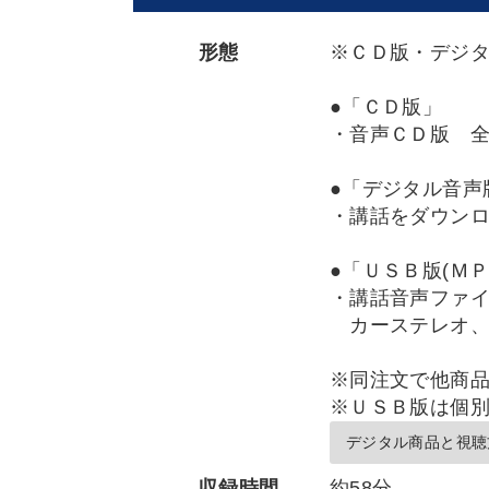
形態
※ＣＤ版・デジ
●「ＣＤ版」
・音声ＣＤ版 
●「デジタル音声
・講話をダウン
●「ＵＳＢ版(ＭＰ
・講話音声ファ
カーステレオ、
※同注文で他商
※ＵＳＢ版は個
デジタル商品と視聴
収録時間
約58分