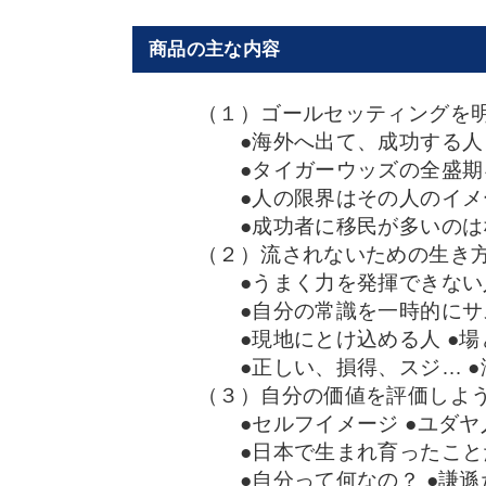
商品の主な内容
（１）ゴールセッティングを
●海外へ出て、成功する人
●タイガーウッズの全盛期
●人の限界はその人のイメー
●成功者に移民が多いのはな
（２）流されないための生き
●うまく力を発揮できない人
●自分の常識を一時的にサ
●現地にとけ込める人 ●場と
●正しい、損得、スジ… ●
（３）自分の価値を評価しよ
●セルフイメージ ●ユダヤ
●日本で生まれ育ったこと
●自分って何なの？ ●謙遜