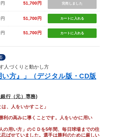
0円
51,700円
完売しました
0円
51,700円
カートに
入れる
0円
51,700円
カートに
入れる
応
す人づくりと動かし方
用い方』」（デジタル版・CD版
銀行（元）専務)
とは、人をいかすこと」
勝利の高みに導くことです。人をいかに用い
人の用い方」のＣＤを5年間、毎日球場までの往
に忍ばせていました。選手は勝利のために厳しい