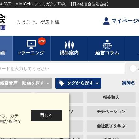
DVD「MIMIGAKU／ミミガク／耳学」【日本経営合理化協会】
マイページ
ようこそ、
ゲスト
様
NEW
動画
eラーニング
講師案内
経営コラム
local_offer
経営音声・動画を探す
タグから探す
講師名
交渉
会長
稲盛和夫
投資
リベラルアーツ
モチベーション
閉じる
から、カテ
由な条件で
ランディング
企業文化
会社数字を学ぶ