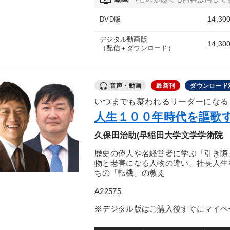
14,30
DVD版
デジタル動画版
14,30
（配信＋ダウンロード）
音声・動画
最新刊
ダウンロード
いつまでも慕われるリーダーになる
人生１００年時代を謳歌
久保田治助(早稲田大学文学学術院 
歴史の偉人や名経営者に学ぶ「引き際
物と老害になる人物の違い。社長人生
ちの「転機」の教え
A22575
※デジタル版はご購入後すぐにマイペ