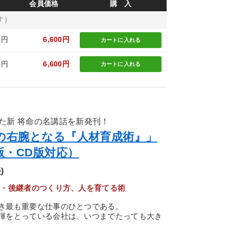
会員価格
購 入
す）
0円
6,600円
カートに
入れる
0円
6,600円
カートに
入れる
た新 将命の名講話を新発刊！
の右腕となる『人材育成術』」
版・CD版対応）
)
ー・後継者のつくり方、人を育てる術
き最も重要な仕事のひとつである。
揮をとっている会社は、いつまでたっても大き