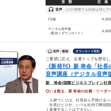
形 態
定 価
headset
音声
（どの形態でも内容は同じで
6,60
CD版
デジタル音声版
6,60
（配信＋ダウンロード）
音声・動画
ダウンロード対応
ご要望に応え、企業トップを歴任し
《新発刊》新 将命「社長
音声講座（デジタル音声
新 将命(国際ビジネスブレイン社長
◎いま甦る、新 将命の右腕・リーダ
人材づくりは、社長自ら手掛けるべ
社長ひとりが、いつも社内で陣頭指
く発展することはできない。