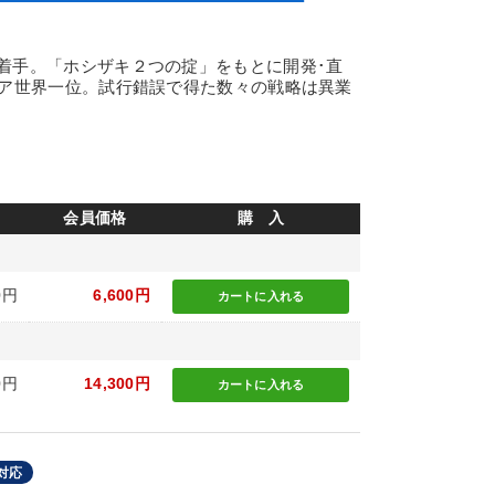
着手。「ホシザキ２つの掟」をもとに開発･直
ェア世界一位。試行錯誤で得た数々の戦略は異業
会員価格
購 入
0円
6,600円
カートに
入れる
0円
14,300円
カートに
入れる
対応