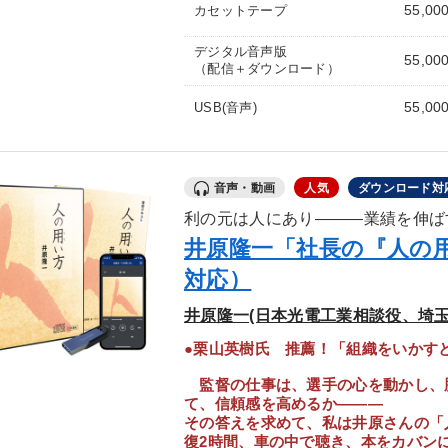
55,00
カセットテープ
デジタル音声版
55,00
（配信＋ダウンロード）
55,00
USB(音声)
音声・動画
人気
ダウンロード対
利の元は人にあり―――業績を伸ば
井原隆一「社長の『人の
対応）
井原隆一(日本光電工業相談役、埼玉
●栗山英樹氏 推薦！「組織をいかす
監督の仕事は、選手の心を動かし、
て、信頼感を高めるか―――
その答えを求めて、私は井原さんの「
復2時間、車の中で聴き、本をカバン