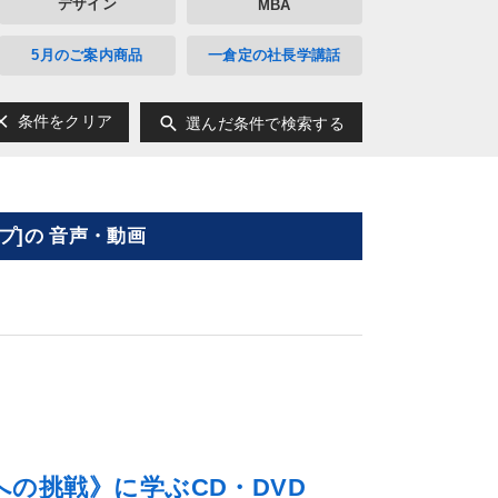
デザイン
MBA
5月のご案内商品
一倉定の社長学講話
ear
search
条件をクリア
選んだ条件で検索する
]の 音声・動画
の挑戦》に学ぶCD・DVD