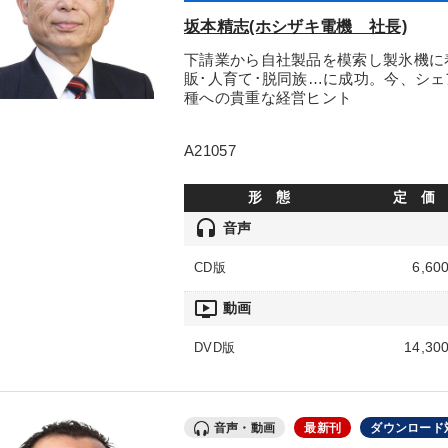
坂本精志(ホシザキ電機 社長)
下請業から自社製品を模索し製氷機に
販･人育て･脱同族…に成功。今、シ
種への貴重な経営ヒント
A21057
形 態
定 価
headset
音声
6,60
CD版
ondemand_video
動画
14,30
DVD版
音声・動画
最新刊
ダウンロード