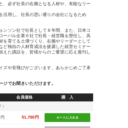
と、必ず社長の右腕となる人材や、有能なリー
を活用し、社長の思い通りの会社になるため
ョンソン社で社長として８年間、また、日本コ
ローバル企業６社で社長・経営職を歴任し、高
材を育てる土壌づくり、右腕やリーダーとして
など独自の人材育成法を披露した経営セミナー
加えた講話を、皆様からのご要望に応え復刊し
イズや音飛びがございます。あらかじめご了承
ージでお聞きいただけます。
会員価格
購 入
す）
0円
51,700円
カートに
入れる