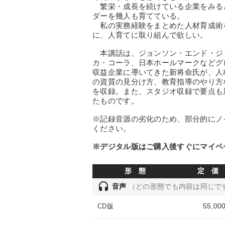
繁栄・成長を続けている企業をみる
ダーを幾人も育てている。
私の実務経験をまとめた人材育成術
に、人育てに取り組んで欲しい。
本講話は、ジョンソン・エンド・ジ
カ・コーラ、日本ホールマークなどグ
収益企業に導いてきた新将命氏が、人
の資質の見分け方、教育指導のやり方
を収録。また、スタジオ収録で要点も
たものです。
※記録音源の劣化のため、部分的にノ
ください。
※デジタル版はご購入後すぐにマイペ
形 態
定 価
headset
音声
（どの形態でも内容は同じで
55,00
CD版