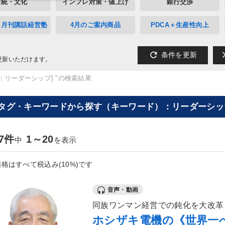
伝統・文化
インフレ対策・値上げ
銀行交渉
》月刊講話経営塾
4月のご案内商品
PDCA＋生産性向上
refresh
cl
条件を更新
更新いただけます。
：リーダーシップ] "の検索結果
[タグ・キーワードから探す（キーワード）：リーダーシップ
77件
1～20
中
を表示
格はすべて税込み(10%)です
音声・動画
同族ワンマン経営での鈍化を大改革
ホシザキ電機の《世界一へ