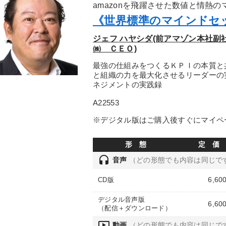
amazonを飛躍させた数値と情熱
《世界標準のマインドセ
ジェフ ハヤシダ(前アマゾン本社
㈱ ＣＥＯ)
最強の仕組みをつくるＫＰＩの本質と
と組織の力を最大化させるリーダーの
ネジメントの実践録
A22553
※デジタル版はご購入後すぐにマイペ
形 態
定 価
headset
音声
（どの形態でも内容は同じで
6,60
CD版
デジタル音声版
6,60
（配信＋ダウンロード）
ondemand_video
動画
（どの形態でも内容は同じで