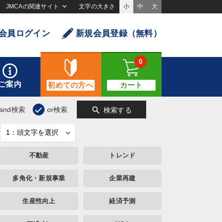
JMCAの関連サイト
文字の大きさ
小
中
大
会員ログイン
新規会員登録（無料）
0
ご案内
初めての方へ
カート
search
and検索
or検索
検索する
不動産
トレンド
多角化・新規事業
企業再建
生産性向上
経済予測