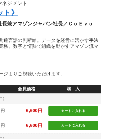
のマネジメント
ット》
副社長兼アマゾンジャパン社長／ＣｏＥｖｏ
共通言語の判断軸。データを経営に活かす手法
実務。数字と情熱で組織を動かすアマゾン流マ
ージよりご視聴いただけます。
会員価格
購 入
す）
0円
6,600円
カートに
入れる
0円
6,600円
カートに
入れる
す）