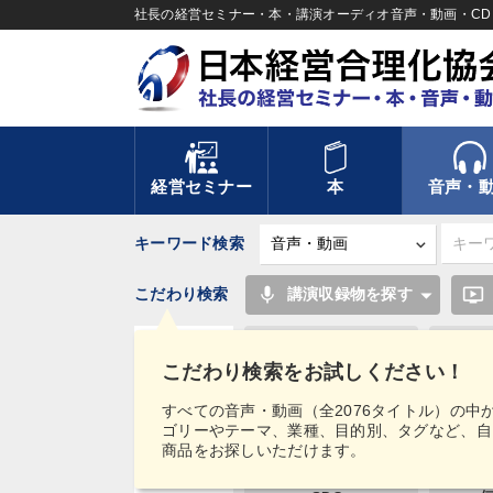
社長の経営セミナー・本・講演オーディオ音声・動画・CD＆
経営セミナー
本
音声・
キーワード検索
mic
ondemand_video
こだわり検索
講演収録物を探す
後継者
こだわり検索をお試しください！
人事戦略
タグ・
すべての音声・動画（全2076タイトル）の中
キーワード
ゴリーやテーマ、業種、目的別、タグなど、自
未来先見
ブ
商品をお探しいただけます。