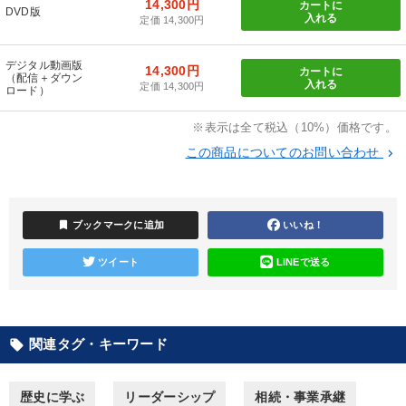
14,300円
カートに
DVD版
入れる
定価 14,300円
【2026年7月】音声・映像ご案内商品
組織・採用・スキル
デジタル動画版
14,300円
カートに
（配信＋ダウン
経済・景気・相場予測
入れる
定価 14,300円
ロード）
2026年夏季全国経営者セミナー収録講演ＣＤ・講演ＤＶＤ・デジ
※表示は全て税込（10%）価格です。
タル版（音声／動画ストリーミング・ダウンロード）
この商品についてのお問い合わせ
keyboard_arrow_right
成功哲学・人間学
2026年春季全国経営者セミナー収録講演ＣＤ・講演ＤＶＤ・デジ
タル版（音声／動画ストリーミング・ダウンロード）
bookmark
ブックマークに追加
いいね！
【3月】音声・映像
売上直結の営業力や販売力を獲得する
ツイート
LINEで送る
【2月】音声・映像
営業・社員研修
【12月】音声・映像
大竹愼一書籍
関連タグ・キーワード
local_offer
目的別
歴史に学ぶ
リーダーシップ
相続・事業承継