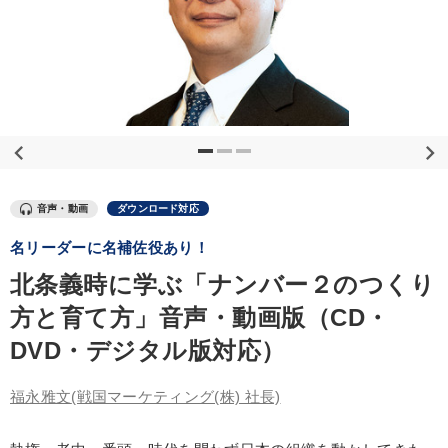
優秀各社の智恵と戦略
事業家のロマンと経営
若手異才経営者の発想
専門家のアドバイス
リーダーの器量を学ぶ
テーマ
音声・動画
ダウンロード対応
【2026年7月】音声・映像ご案内商品
営業・社員研修
名リーダーに名補佐役あり！
2026年春季全国経営者セミナー収録講演ＣＤ・講演ＤＶＤ・デジ
タル版（音声／動画ストリーミング・ダウンロード）
北条義時に学ぶ「ナンバー２のつくり
方と育て方」音声・動画版（CD・
【4月】音声・映像
組織と人を動かすマネジメント力を磨く
DVD・デジタル版対応）
最新トレンドと時代の潮流を押さえる
福永雅文
(戦国マーケティング(株) 社長)
業種