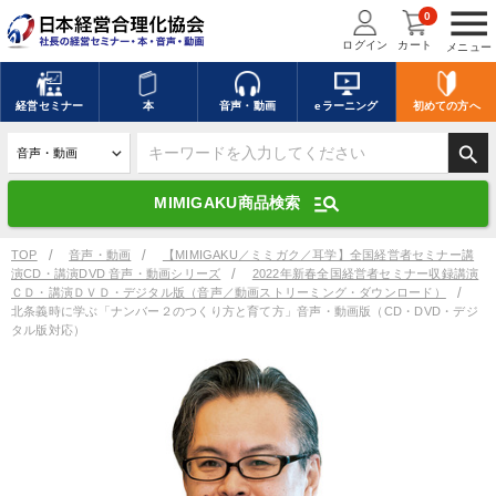
menu
0
ログイン
カート
メニュー
キーワードを入力して探す
edit
経営
セミナー
本
音声・動画
eラーニング
初めての方
へ
search
デジタル版対応のみ検索結果に表示する
manage_search
MIMIGAKU商品検索
search
上記の条件で検索
TOP
音声・動画
【MIMIGAKU／ミミガク／耳学】全国経営者セミナー講
演CD・講演DVD 音声・動画シリーズ
2022年新春全国経営者セミナー収録講演
ＣＤ・講演ＤＶＤ・デジタル版（音声／動画ストリーミング・ダウンロード）
北条義時に学ぶ「ナンバー２のつくり方と育て方」音声・動画版（CD・DVD・デジ
タル版対応）
講演収録物を探す
mic
refresh
更新する
全国経営者セミナー講演収録物（全1315タイトル）からお探しいただけ
ます
カテゴリー