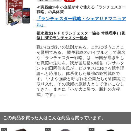
≪実践編≫中小企業がすぐ使える「ランチェスター
戦略」の具体策
「ランチェスター戦略・シェアＵＰマニュア
ル」
福永雅文(ＮＰＯランチェスター協会 常務理事)［監
修］NPOランチェスター協会
戦いには戦いの法則がある。これに従うことこ
そ賢明である。 競争戦略のバイブルとして著名
な「ランチェスター戦略」は、米国が導き出し
た戦闘の法則を、我が国屈指の経営コンサルタ
ントの田岡信夫氏が、ビジネスにおける競争理
論へと応用し、体系化した最強の経営戦略で
す。 いまや強豪と呼ばれる企業たちが創業期に
取り入れ、その飛躍の原動力として使いこなし
てきた、まさに「小が大に勝つ、勝利の方程
式」です。 ...…
この商品を買った人はこんな商品も買っています。