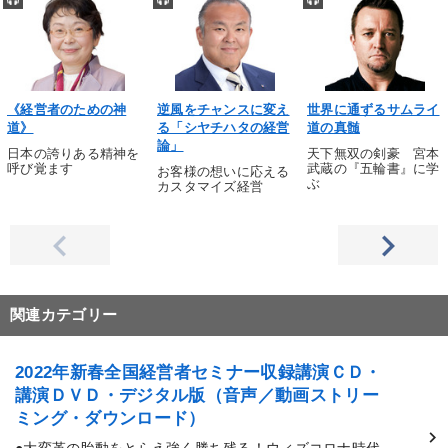
《経営者のための神
逆風をチャンスに変え
世界に通ずるサムライ
道》
る「シヤチハタの経営
道の真髄
論」
日本の誇りある精神を
天下無双の剣豪 宮本
呼び覚ます
武蔵の『五輪書』に学
お客様の想いに応える
ぶ
カスタマイズ経営
関連カテゴリー
2022年新春全国経営者セミナー収録講演ＣＤ・
講演ＤＶＤ・デジタル版（音声／動画ストリー
ミング・ダウンロード）