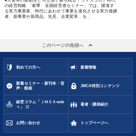
●大変革の胎動をとらえ強く勝ち残る！ウィズコロナ時代
の経営戦略 「春季 全国経営者セミナー」では、躍進す
る実力事業家、時代にあわせて事業を進化させる実力後継
者、新事業や新商品、先見、企業変革…を...
keyboard_arrow_up
このページの先頭へ
初めての方へ
新着情報
新着セミナー・新刊本・音
JMCA特別コンテンツ
声・動画
経営コラム「ＪＭＣＡweb
著者・講師紹介
open_in_new
＋」
お問い合わせ
トップページへ