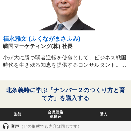
福永雅文 (ふくながまさふみ)
戦国マーケティング(株) 社長
小が大に勝つ弱者逆転を使命として、ビジネス戦国
時代を生き残る知恵を提供するコンサルタント。競
争戦略・販売戦略のバイブルといわれるランチェス
ター戦略の専門家として著書多数。
北条義時に学ぶ「ナンバー２のつくり方と育
て方」を購入する
会員価格
形態
購入
※税込
headset
音声
（どの形態でも内容は同じです）