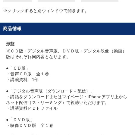
※クリックすると別ウィンドウで開きます。
後継者に聞かせたい
組織を強化したい
財務・数字力の向上
販売力を強化したい
商品情報
社員研修を行いたい
パフォーマンス向上
形態
※ＣＤ版・デジタル音声版、ＤＶＤ版・デジタル映像（動画）
キーワード
版はそれぞれ同内容となります。
●「ＣＤ版」
会長
通信販売
生き方の指針
話し方
・音声ＣＤ版 全１巻
・講演資料 1部
マーケティング
一倉定
●「デジタル音声版（ダウンロード＋配信）」
・講話をダウンロードまたはマイページ・iPhoneアプリ上から
ネット配信（ストリーミング）で視聴いただけます。
※「更新」を押すと「カテゴリー」「目的別」「キーワード」を更新いただけます。
・講演資料ＰＤＦファイル
タグから探す
local_offer
●「ＤＶＤ版」
refresh
更新する
・映像ＤＶＤ版 全１巻
すべての音声・動画（全2077タイトル）からお探しいただけます