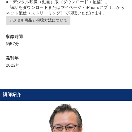
●「デジタル映像（動画）版（ダウンロード＋配信）」
・講話をダウンロードまたはマイページ・iPhoneアプリ上から
タグ・キーワード
ネット配信（ストリーミング）で視聴いただけます。
デジタル商品と視聴方法について
IT・デジタル活用
お金の授業
会社を守る
収録時間
ランチェスター戦略
伝統・文化
聞き手・作間信司
約57分
賃金制度
繁盛
銀行交渉
金利
後継者
発刊年
労務問題・人事対策
不動産
異発想
松下幸之助
2022年
通販
リベラルアーツ
中村天風
MBA
多角化・新規事業
スポーツ関連
インフレ対策・値上げ
講師紹介
株式市場
多様性・ダイバーシティ
※「更新」を押すと「タグ・キーワード」を更新いただけます。