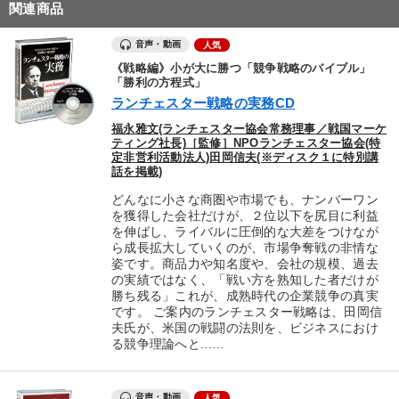
関連商品
音声・動画
人気
《戦略編》小が大に勝つ「競争戦略のバイブル」
「勝利の方程式」
ランチェスター戦略の実務CD
福永雅文(ランチェスター協会常務理事／戦国マーケ
ティング社長)［監修］NPOランチェスター協会(特
定非営利活動法人)田岡信夫(※ディスク１に特別講
話を掲載)
どんなに小さな商圏や市場でも、ナンバーワン
を獲得した会社だけが、２位以下を尻目に利益
を伸ばし、ライバルに圧倒的な大差をつけなが
ら成長拡大していくのが、市場争奪戦の非情な
姿です。商品力や知名度や、会社の規模、過去
の実績ではなく、「戦い方を熟知した者だけが
勝ち残る」これが、成熟時代の企業競争の真実
です。 ご案内のランチェスター戦略は、田岡信
夫氏が、米国の戦闘の法則を、ビジネスにおけ
る競争理論へと...…
音声・動画
人気