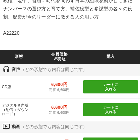
執権、老中、番頭…時代を問わず日本の組織を動かしてきた
製造業
卸売・小売・飲食業
建設・不動産業
ナンバー２の選び方と育て方。補佐役型と参謀型の各々の役
割、歴史が今のリーダーに教える人の用い方
IT・サービス・金融業
コンサルタント
専門家
A22220
キーワード
会員価格
形態
購入
企業成長
ビジネスモデル
話し方
DX
新技術
※税込
headset
音声
（どの形態でも内容は同じです）
銀行交渉
6,600円
カートに
CD版
※「更新」を押すと「テーマ」「キーワード」を更新いただけます。
入れる
定価 6,600円
経営音声・動画を探す
ondemand_video
デジタル音声版
refresh
更新する
6,600円
カートに
（配信＋ダウン
入れる
定価 6,600円
ロード）
全国経営者セミナー収録物以外の経営教材（全762タイトル）からお探
しいただけます
ondemand_video
動画
（どの形態でも内容は同じです）
カテゴリー