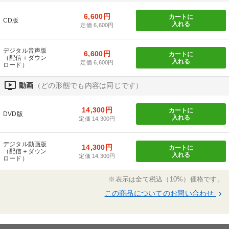
6,600円
カートに
CD版
入れる
定価 6,600円
デジタル音声版
6,600円
カートに
（配信＋ダウン
入れる
定価 6,600円
ロード）
ondemand_video
動画
（どの形態でも内容は同じです）
14,300円
カートに
DVD版
入れる
定価 14,300円
デジタル動画版
14,300円
カートに
（配信＋ダウン
入れる
定価 14,300円
ロード）
※表示は全て税込（10%）価格です。
この商品についてのお問い合わせ
keyboard_arrow_right