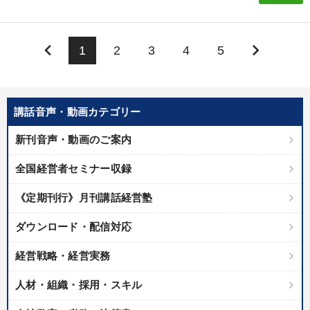
keyboard_arrow_left
keyboard_arrow_right
1
2
3
4
5
講話音声・動画カテゴリー
新刊音声・動画のご案内
全国経営者セミナー収録
《定期刊行》月刊講話経営塾
ダウンロード・配信対応
経営戦略・経営実務
人材・組織・採用・スキル