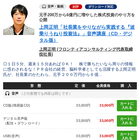
音声・動画
好評
ダウンロード対応
元手200万から6億円に増やした株式投資のやり方を
公開
上岡正明「社長業をやりながら実践する『波
乗りうねり投資法』」音声講座（CD・デジ
タル版）
上岡正明 (フロンティアコンサルティング代表取締
役社長)
◎１日５分、週末１５分あればＯＫ！ 株で勝ちたいなら周りの情報
に惑わされるな！ＰＲ会社の経営、脳科学者としても活躍する上岡正明
氏が、社長業のかたわら、元手２００万円から６億...
形 態
定 価
会員価格
購 入
headset
音声
（どの形態でも内容は同じです）
カートに
CD版(簡易版CD)
33,000円
33,000円
入れる
デジタル音声版
カートに
33,000円
33,000円
入れる
（配信＋ダウンロード）
カートに
USB(音声)
33,000円
33,000円
入れる