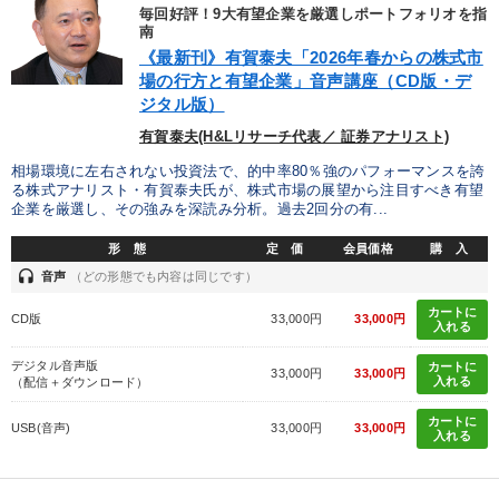
歴史・古典に学ぶ実務講話
毎回好評！9大有望企業を厳選しポートフォリオを指
南
《最新刊》有賀泰夫「2026年春からの株式市
【最新刊】時代を超える経営150の言葉＋社長のスピーチ・話材
集２タイトル
場の行方と有望企業」音声講座（CD版・デ
ジタル版）
有賀泰夫(H&Lリサーチ代表／ 証券アナリスト)
目的別
相場環境に左右されない投資法で、的中率80％強のパフォーマンスを誇
る株式アナリスト・有賀泰夫氏が、株式市場の展望から注目すべき有望
販売力を強化したい
リーダーの魅力向上
企業を厳選し、その強みを深読み分析。過去2回分の有...
経営体系を学びたい
後継者に聞かせたい
形 態
定 価
会員価格
購 入
headset
音声
（どの形態でも内容は同じです）
発想力を磨きたい
財務・数字力の向上
カートに
CD版
33,000円
33,000円
入れる
キーワード
デジタル音声版
カートに
33,000円
33,000円
入れる
（配信＋ダウンロード）
カートに
インバウンド
いい会社
イノベーション
推薦
USB(音声)
33,000円
33,000円
入れる
伝統・文化
金利