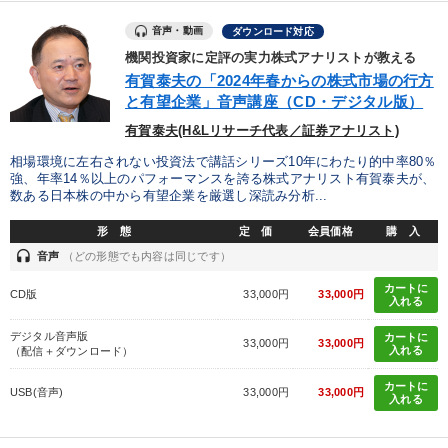
音声・動画
ダウンロード対応
機関投資家に定評の実力株式アナリストが教える
有賀泰夫の「2024年春からの株式市場の行方
と有望企業」音声講座（CD・デジタル版）
有賀泰夫(H&Lリサーチ代表／証券アナリスト)
相場環境に左右されない投資法で講話シリーズ10年にわたり的中率80％
強、年率14％以上のパフォーマンスを誇る株式アナリスト有賀泰夫が、
数ある日本株の中から有望企業を厳選し深読み分析...
形 態
定 価
会員価格
購 入
headset
音声
（どの形態でも内容は同じです）
カートに
CD版
33,000円
33,000円
入れる
デジタル音声版
カートに
33,000円
33,000円
入れる
（配信＋ダウンロード）
カートに
USB(音声)
33,000円
33,000円
入れる