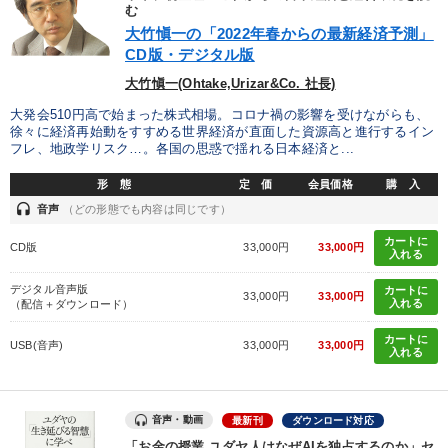
優秀各社の智恵と戦略
事業家のロマンと経営
む
大竹愼一の「2022年春からの最新経済予測」
CD版・デジタル版
若手異才経営者の発想
専門家のアドバイス
大竹愼一(Ohtake,Urizar&Co. 社長)
リーダーの器量を学ぶ
大発会510円高で始まった株式相場。コロナ禍の影響を受けながらも、
徐々に経済再始動をすすめる世界経済が直面した資源高と進行するイン
フレ、地政学リスク…。各国の思惑で揺れる日本経済と...
テーマ
形 態
定 価
会員価格
購 入
headset
音声
（どの形態でも内容は同じです）
「利上げ時代の最新・銀行対策」＋「不動産市況予測」＋「市場
予測と株式投資」最新刊
カートに
CD版
33,000円
33,000円
入れる
後継社長・アトツギ
組織と人を動かすマネジメント力を磨く
デジタル音声版
カートに
33,000円
33,000円
入れる
（配信＋ダウンロード）
大竹愼一書籍
【2月】音声・映像
井上和弘の財務力UP
カートに
USB(音声)
33,000円
33,000円
入れる
業種
音声・動画
最新刊
ダウンロード対応
製造業
卸売・小売・飲食業
建設・不動産業
「お金の授業 ユダヤ人はなぜAIを独占するのか」セ