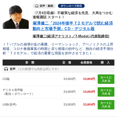
音声・動画
ダウンロード対応
〈7月4日収録〉不確実な経済を先見、大局をつかむ
速報講話 スタート！
塚澤健二「2024年後半 T２モデルで読む経済
動向と市場予測」CD・デジタル版
塚澤健二(経済アナリスト／T-Model.i代表取締役)
ＩＴバブルの崩壊や金の暴騰、リーマンショック、アベノミクスの上昇
相場、コロナ株価暴落の時期と戻り相場の的中など、独自の経済予測分
析「Ｔ２モデル」で経済の重要な局面を的中させてきたト...
形 態
定 価
会員価格
購 入
headset
音声
（どの形態でも内容は同じです）
カートに
CD版
33,000円
33,000円
入れる
デジタル音声版
カートに
33,000円
33,000円
入れる
（配信＋ダウンロード）
カートに
USB(音声)
33,000円
33,000円
入れる