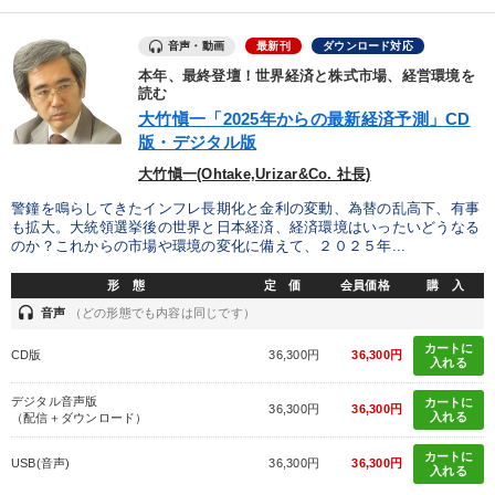
音声・動画
最新刊
ダウンロード対応
本年、最終登壇！世界経済と株式市場、経営環境を
読む
大竹愼一「2025年からの最新経済予測」CD
版・デジタル版
大竹愼一(Ohtake,Urizar&Co. 社長)
警鐘を鳴らしてきたインフレ長期化と金利の変動、為替の乱高下、有事
も拡大。大統領選挙後の世界と日本経済、経済環境はいったいどうなる
のか？これからの市場や環境の変化に備えて、２０２５年...
形 態
定 価
会員価格
購 入
headset
音声
（どの形態でも内容は同じです）
カートに
CD版
36,300円
36,300円
入れる
デジタル音声版
カートに
36,300円
36,300円
入れる
（配信＋ダウンロード）
カートに
USB(音声)
36,300円
36,300円
入れる