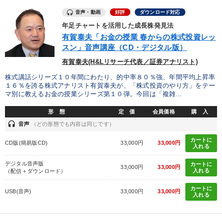
音声・動画
好評
ダウンロード対応
年足チャートを活用した成長株発見法
有賀泰夫「お金の授業 春からの株式投資レッ
スン」音声講座（CD・デジタル版）
有賀泰夫(H&Lリサーチ代表／証券アナリスト)
株式講話シリーズ１０年間にわたり、的中率８０％強、年間平均上昇率
１６％を誇る株式アナリスト有賀泰夫が、「株式投資のやり方」をテー
マ別に教えるお金の授業シリーズ第１０弾。今回は「複雑...
形 態
定 価
会員価格
購 入
headset
音声
（どの形態でも内容は同じです）
カートに
CD版(簡易版CD)
33,000円
33,000円
入れる
デジタル音声版
カートに
33,000円
33,000円
入れる
（配信＋ダウンロード）
カートに
USB(音声)
33,000円
33,000円
入れる