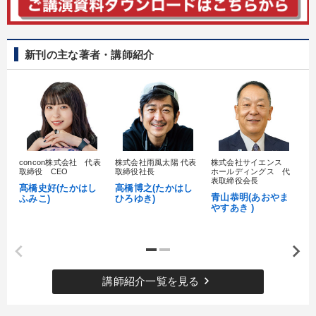
新刊の主な著者・講師紹介
concon株式会社 代表
株式会社雨風太陽 代表
株式会社サイエンス
髙
取締役 CEO
取締役社長
ホールディングス 代
村
表取締役会長
髙橋史好(たかはし
高橋博之(たかはし
し
青山恭明(あおやま
ふみこ)
ひろゆき)
やすあき )
keyboard_arrow_right
講師紹介一覧を見る