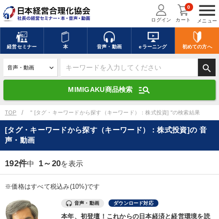
menu
0
ログイン
カート
メニュー
キーワードを入力して探す
edit
経営
セミナー
本
音声・動画
eラーニング
初めての方
へ
search
デジタル版対応のみ検索結果に表示する
manage_search
MIMIGAKU商品検索
search
上記の条件で検索
TOP
" [タグ・キーワードから探す（キーワード）：株式投資] "の検索結果
[タグ・キーワードから探す（キーワード）：株式投資]の 音
声・動画
講演収録物を探す
mic
refresh
更新する
192件
1～20
中
を表示
全国経営者セミナー講演収録物（全1315タイトル）からお探しいただけ
ます
※価格はすべて税込み(10%)です
カテゴリー
音声・動画
ダウンロード対応
本年、初登壇！これからの日本経済と経営環境を読