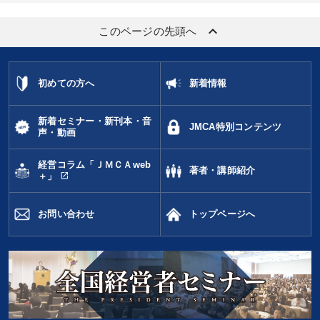
keyboard_arrow_up
このページの先頭へ
初めての方へ
新着情報
新着セミナー・新刊本・音
JMCA特別コンテンツ
声・動画
経営コラム「ＪＭＣＡweb
著者・講師紹介
open_in_new
＋」
お問い合わせ
トップページへ