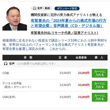
音声・動画
ダウンロード対応
機関投資家に定評の実力株式アナリストが教える
有賀泰夫の「2024年夏からの株式市場の行方
と有望企業」音声講座（CD・デジタル版）
有賀泰夫(H&Lリサーチ代表／証券アナリスト)
相場環境に左右されない投資法で講話シリーズ10年にわたり的中率80％
強、年率16％以上のパフォーマンスを誇る株式アナリスト有賀泰夫が、
有望企業を厳選し深読み分析。 これからの...
形 態
定 価
会員価格
購 入
headset
音声
（どの形態でも内容は同じです）
カートに
CD版
33,000円
33,000円
入れる
デジタル音声版
カートに
33,000円
33,000円
入れる
（配信＋ダウンロード）
カートに
USB(音声)
33,000円
33,000円
入れる