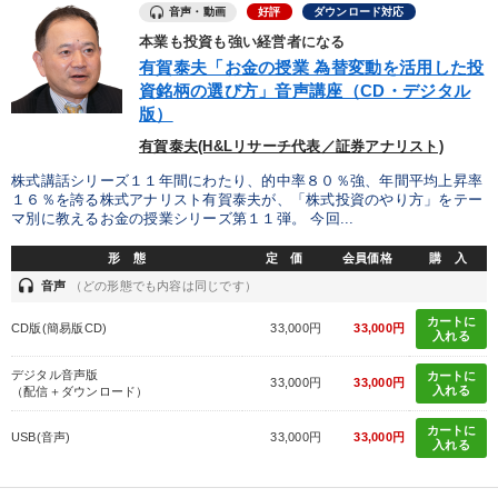
音声・動画
好評
ダウンロード対応
※「更新」を押すと「カテゴリー」「目的別」「キーワード」を更新いただけます。
本業も投資も強い経営者になる
有賀泰夫「お金の授業 為替変動を活用した投
資銘柄の選び方」音声講座（CD・デジタル
タグから探す
local_offer
refresh
更新する
版）
すべての音声・動画（全2076タイトル）からお探しいただけます
有賀泰夫(H&Lリサーチ代表／証券アナリスト)
株式講話シリーズ１１年間にわたり、的中率８０％強、年間平均上昇率
タグ・キーワード
１６％を誇る株式アナリスト有賀泰夫が、「株式投資のやり方」をテー
マ別に教えるお金の授業シリーズ第１１弾。 今回...
推薦
多角化・新規事業
感動講話
会長
形 態
定 価
会員価格
購 入
headset
音声
（どの形態でも内容は同じです）
お金の授業
ドラッカー
マネジメント
カートに
CD版(簡易版CD)
33,000円
33,000円
入れる
聞き手・作間信司
企業再建
不動産投資
デジタル音声版
カートに
33,000円
33,000円
入れる
（配信＋ダウンロード）
ランチェスター戦略
リピート
繁盛
ブランディング
カートに
USB(音声)
33,000円
33,000円
採用
海外の成功事例
金融
プレゼン
株式市場
入れる
資産運用
仕組み
コミュニケーション
未来先見