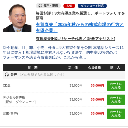
音声・動画
人気
ダウンロード対応
インフレ対策・値上げ
毎回好評！9大有望企業を厳選し、ポートフォリオを
指南
有賀泰夫「2025年秋からの株式市場の行方と
※「更新」を押すと「タグ・キーワード」を更新いただけます。
有望企業」
有賀泰夫(H&Lリサーチ代表／ 証券アナリスト)
◎不動産、IT、卸、小売、外食…9大有望企業を公開 本講話シリーズ11
年目に突入！相場環境に左右されない投資法で、的中率80％強のパ
フォーマンスを誇る有賀泰夫氏が、これから注...
形 態
定 価
会員価格
購 入
headset
音声
（どの形態でも内容は同じです）
カートに
CD版
33,000円
33,000円
入れる
デジタル音声版
カートに
33,000円
33,000円
入れる
（配信＋ダウンロード）
カートに
USB(音声)
33,000円
33,000円
入れる