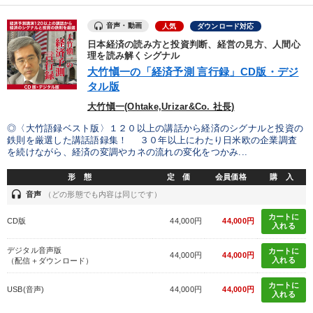
音声・動画
人気
ダウンロード対応
日本経済の読み方と投資判断、経営の見方、人間心
理を読み解くシグナル
大竹愼一の「経済予測 言行録」CD版・デジ
タル版
大竹愼一(Ohtake,Urizar&Co. 社長)
◎〈大竹語録ベスト版〉１２０以上の講話から経済のシグナルと投資の
鉄則を厳選した講話語録集！ ３０年以上にわたり日米欧の企業調査
を続けながら、経済の変調やカネの流れの変化をつかみ...
形 態
定 価
会員価格
購 入
headset
音声
（どの形態でも内容は同じです）
カートに
CD版
44,000円
44,000円
入れる
デジタル音声版
カートに
44,000円
44,000円
入れる
（配信＋ダウンロード）
カートに
USB(音声)
44,000円
44,000円
入れる