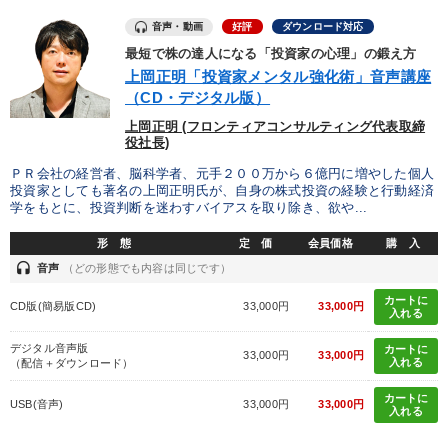
音声・動画
好評
ダウンロード対応
最短で株の達人になる「投資家の心理」の鍛え方
上岡正明「投資家メンタル強化術」音声講座
（CD・デジタル版）
上岡正明 (フロンティアコンサルティング代表取締
役社長)
ＰＲ会社の経営者、脳科学者、元手２００万から６億円に増やした個人
投資家としても著名の上岡正明氏が、自身の株式投資の経験と行動経済
学をもとに、投資判断を迷わすバイアスを取り除き、欲や...
形 態
定 価
会員価格
購 入
headset
音声
（どの形態でも内容は同じです）
カートに
CD版(簡易版CD)
33,000円
33,000円
入れる
デジタル音声版
カートに
33,000円
33,000円
入れる
（配信＋ダウンロード）
カートに
USB(音声)
33,000円
33,000円
入れる