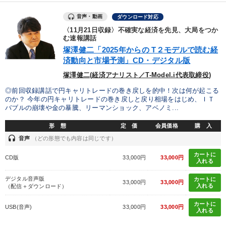
音声・動画
ダウンロード対応
〈11月21日収録〉不確実な経済を先見、大局をつか
む速報講話
塚澤健二「2025年からの T２モデルで読む経
済動向と市場予測」CD・デジタル版
塚澤健二(経済アナリスト／T-Model.i代表取締役)
◎前回収録講話で円キャリトレードの巻き戻しを的中！次は何が起こる
のか？ 今年の円キャリトレードの巻き戻しと戻り相場をはじめ、ＩＴ
バブルの崩壊や金の暴騰、リーマンショック、アベノミ...
形 態
定 価
会員価格
購 入
headset
音声
（どの形態でも内容は同じです）
カートに
CD版
33,000円
33,000円
入れる
デジタル音声版
カートに
33,000円
33,000円
入れる
（配信＋ダウンロード）
カートに
USB(音声)
33,000円
33,000円
入れる