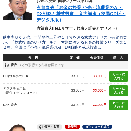
音声と動画で学ぶ
お金の授業 収録シリーズ第12弾
有賀泰夫「お金の授業 小売・流通業のAI・
2025年春季全国経営者セミナー収録講演ＣＤ・講演ＤＶＤ・デジ
DX戦略と株式投資」音声講座（簡易CD版・
タル版（音声／動画ストリーミング・ダウンロード）
デジタル版）
有賀泰夫(H&Lリサーチ代表／証券アナリスト)
経営者のための《音声・動画で学ぶ》講演シリーズ
的中率８０％強、年間平均上昇率１４％を誇る株式アナリスト有賀泰夫
最新トレンドと時代の潮流を押さえる
が、「株式投資のやり方」をテーマ別に教えるお金の授業シリーズ第１
２弾。今回は「小売・流通業のAI・DX戦略と株式投資...
「利上げ時代の最新・銀行対策」＋「不動産市況予測」＋「市場
予測と株式投資」最新刊
形 態
定 価
会員価格
購 入
headset
音声
（どの形態でも内容は同じです）
売上直結の営業力や販売力を獲得する
カートに
CD版(簡易版CD)
33,000円
33,000円
入れる
最新刊・戦略参謀ChatGPT実戦法と中小企業のDXと講話ご案内
デジタル音声版
カートに
33,000円
33,000円
入れる
（配信＋ダウンロード）
組織と人を動かすマネジメント力を磨く
カートに
USB(音声)
33,000円
33,000円
入れる
全国経営者セミナー収録〈売れ筋・人気〉音声＆動画20選
経営リーダーの考え方と戦略を学ぶ
音声・動画
最新刊
ダウンロード対応