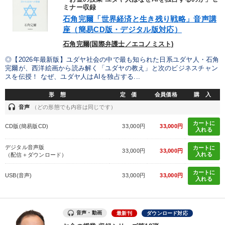
ミナー収録
IT・サービス・金融業
コンサルタント
専門家
石角完爾「世界経済と生き残り戦略」音声講
座（簡易CD版・デジタル版対応）
キーワード
石角完爾(国際弁護士／エコノミスト)
◎【2026年最新版】ユダヤ社会の中で最も知られた日系ユダヤ人・石角
完爾が、西洋絵画から読み解く「ユダヤの教え」と次のビジネスチャン
早分かり
経営計画
労務問題・リスク対策
サービス
スを伝授！ なぜ、ユダヤ人はAIを独占する...
多角化・新規事業
金融
形 態
定 価
会員価格
購 入
headset
音声
（どの形態でも内容は同じです）
※「更新」を押すと「テーマ」「キーワード」を更新いただけます。
カートに
CD版(簡易版CD)
33,000円
33,000円
入れる
経営音声・動画を探す
ondemand_video
refresh
デジタル音声版
カートに
更新する
33,000円
33,000円
入れる
（配信＋ダウンロード）
全国経営者セミナー収録物以外の経営教材（全761タイトル）からお探
カートに
しいただけます
USB(音声)
33,000円
33,000円
入れる
カテゴリー
音声・動画
最新刊
ダウンロード対応