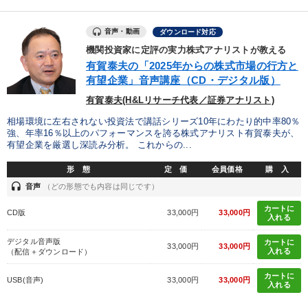
音声・動画
ダウンロード対応
機関投資家に定評の実力株式アナリストが教える
有賀泰夫の「2025年からの株式市場の行方と
有望企業」音声講座（CD・デジタル版）
有賀泰夫(H&Lリサーチ代表／証券アナリスト)
相場環境に左右されない投資法で講話シリーズ10年にわたり的中率80％
強、年率16％以上のパフォーマンスを誇る株式アナリスト有賀泰夫が、
有望企業を厳選し深読み分析。 これからの...
形 態
定 価
会員価格
購 入
headset
音声
（どの形態でも内容は同じです）
カートに
CD版
33,000円
33,000円
入れる
デジタル音声版
カートに
33,000円
33,000円
入れる
（配信＋ダウンロード）
カートに
USB(音声)
33,000円
33,000円
入れる