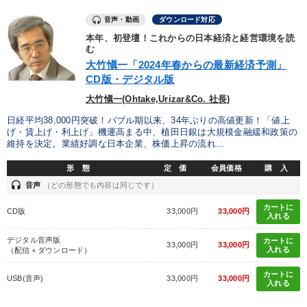
音声・動画
ダウンロード対応
本年、初登壇！これからの日本経済と経営環境を読
む
大竹愼一「2024年春からの最新経済予測」
CD版・デジタル版
大竹愼一(Ohtake,Urizar&Co. 社長)
日経平均38,000円突破！バブル期以来、34年ぶりの高値更新！「値上
げ・賃上げ・利上げ」機運高まる中、植田日銀は大規模金融緩和政策の
維持を決定。業績好調な日本企業、株価上昇の流れ...
形 態
定 価
会員価格
購 入
headset
音声
（どの形態でも内容は同じです）
カートに
CD版
33,000円
33,000円
入れる
デジタル音声版
カートに
33,000円
33,000円
入れる
（配信＋ダウンロード）
カートに
USB(音声)
33,000円
33,000円
入れる