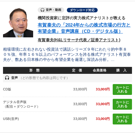
音声・動画
ダウンロード対応
機関投資家に定評の実力株式アナリストが教える
有賀泰夫の「2024年からの株式市場の行方と
有望企業」音声講座（CD・デジタル版）
有賀泰夫(H&Lリサーチ代表／証券アナリスト)
相場環境に左右されない投資法で講話シリーズ９年にわたり的中率８
０％強、年率１６％以上のパフォーマンスを誇る株式アナリスト有賀泰
夫が、数ある日本株の中から有望企業を厳選し深読み分析。...
形 態
定 価
会員価格
購 入
headset
音声
（どの形態でも内容は同じです）
カートに
CD版
33,000円
33,000円
入れる
デジタル音声版
カートに
33,000円
33,000円
入れる
（配信＋ダウンロード）
カートに
USB(音声)
33,000円
33,000円
入れる