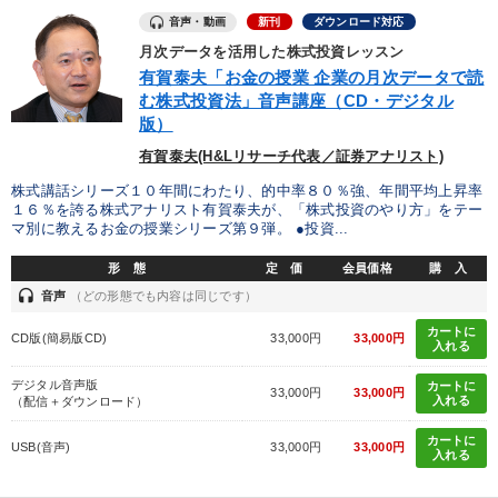
音声・動画
新刊
ダウンロード対応
月次データを活用した株式投資レッスン
有賀泰夫「お金の授業 企業の月次データで読
む株式投資法」音声講座（CD・デジタル
版）
有賀泰夫(H&Lリサーチ代表／証券アナリスト)
株式講話シリーズ１０年間にわたり、的中率８０％強、年間平均上昇率
１６％を誇る株式アナリスト有賀泰夫が、「株式投資のやり方」をテー
マ別に教えるお金の授業シリーズ第９弾。 ●投資...
形 態
定 価
会員価格
購 入
headset
音声
（どの形態でも内容は同じです）
カートに
CD版(簡易版CD)
33,000円
33,000円
入れる
デジタル音声版
カートに
33,000円
33,000円
入れる
（配信＋ダウンロード）
カートに
USB(音声)
33,000円
33,000円
入れる