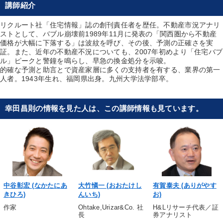
講師紹介
リクルート社「住宅情報」誌の創刊責任者を歴任。不動産市況アナリ
ストとして、バブル崩壊前1989年11月に発表の「関西圏から不動産
価格が大幅に下落する」は波紋を呼び、その後、予測の正確さを実
証。また、近年の不動産不況についても、2007年初めより「住宅バブ
ル」ピークと警鐘を鳴らし、早急の換金処分を示唆。
的確な予測と助言とで資産家層に多くの支持者を有する、業界の第一
人者。1943年生れ、福岡県出身。九州大学法学部卒。
幸田昌則の情報を見た人は、この講師情報も見ています。
中谷彰宏 (なかたにあ
大竹愼一 (おおたけし
有賀泰夫 (ありがやす
きひろ)
んいち)
お)
作家
Ohtake,Urizar&Co. 社
H&Lリサーチ代表／証
長
券アナリスト