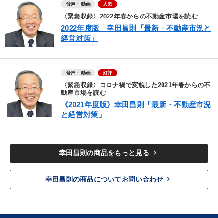
音声・動画
人気
〈緊急収録〉2022年春からの不動産市場を読む
2022年度版 幸田昌則「最新・不動産市況と
経営対策」
音声・動画
好評
〈緊急収録〉コロナ禍で変貌した2021年春からの不
動産市場を読む
《2021年度版》幸田昌則「最新・不動産市況
と経営対策」
keyboard_arrow_right
幸田昌則の商品をもっと見る
keyboard_arrow_right
幸田昌則の商品についてお問い合わせ