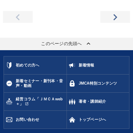
keyboard_arrow_up
このページの先頭へ
初めての方へ
新着情報
新着セミナー・新刊本・音
JMCA特別コンテンツ
声・動画
経営コラム「ＪＭＣＡweb
著者・講師紹介
open_in_new
＋」
お問い合わせ
トップページへ