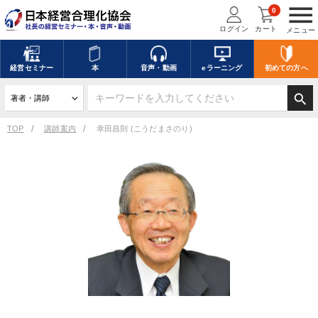
menu
0
ログイン
カート
メニュー
経営
セミナー
本
音声・動画
eラーニング
初めての方
へ
search
TOP
講師案内
幸田昌則 (こうだまさのり)