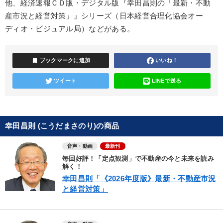
他、経済速報ＣＤ版・デジタル版『幸田昌則の「最新・不動
産市況と経営対策」』シリーズ（日本経営合理化協会オー
ディオ・ビジュアル局）などがある。
bookmark
ブックマークに追加
いいね！
ツイート
LINEで送る
幸田昌則 (こうだまさのり)の商品
音声・動画
最新刊
毎回好評！「定点観測」で不動産の今と未来を読み
解く！
幸田昌則「《2026年度版》最新・不動産市況
と経営対策」