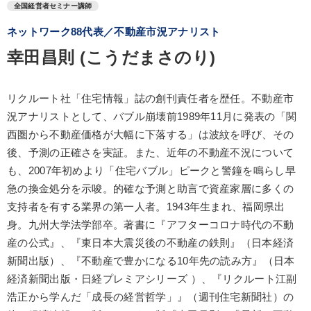
全国経営者セミナー講師
ネットワーク88代表／不動産市況アナリスト
幸田昌則 (こうだまさのり)
リクルート社「住宅情報」誌の創刊責任者を歴任。不動産市
況アナリストとして、バブル崩壊前1989年11月に発表の「関
西圏から不動産価格が大幅に下落する」は波紋を呼び、その
後、予測の正確さを実証。また、近年の不動産不況について
も、2007年初めより「住宅バブル」ピークと警鐘を鳴らし早
急の換金処分を示唆。的確な予測と助言で資産家層に多くの
支持者を有する業界の第一人者。1943年生まれ、福岡県出
身。九州大学法学部卒。著書に『アフターコロナ時代の不動
産の公式』、『東日本大震災後の不動産の鉄則』（日本経済
新聞出版）、『不動産で豊かになる10年先の読み方』（日本
経済新聞出版・日経プレミアシリーズ ）、『リクルート江副
浩正から学んだ「成長の経営哲学」』（週刊住宅新聞社）の