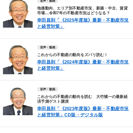
音声・動画
地価動向、エリア別不動産市況、新築・中古、賃貸
市場…令和7年の不動産市況はどうなる？
幸田昌則「《2025年度版》最新・不動産市況
と経営対策」
音声・動画
これからの不動産の動向をズバリ読む！
幸田昌則「《2024年度版》最新・不動産市況
と経営対策」
音声・動画
これからの不動産の動向を読む 大竹愼一の最新経
済予測ゲスト講演
幸田昌則「《2023年度版》最新・不動産市況
と経営対策」CD版・デジタル版