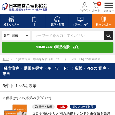
menu
0
ログイン
カート
メニュー
キーワードを入力して探す
edit
経営
セミナー
本
音声・動画
eラーニング
初めての方
へ
search
デジタル版対応のみ検索結果に表示する
manage_search
MIMIGAKU商品検索
search
上記の条件で検索
TOP
" [経営音声・動画を探す（キーワード）：広報・PR] "の検索結果
[経営音声・動画を探す（キーワード）：広報・PR]の 音声・
動画
講演収録物を探す
mic
refresh
更新する
3件
1～3
中
を表示
全国経営者セミナー講演収録物（全1315タイトル）からお探しいただけ
ます
※価格はすべて税込み(10%)です
カテゴリー
音声・動画
人気
ダウンロード対応
コロナ禍シナリオ別の消費トレンドと販促法を緊急