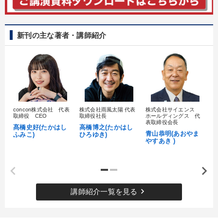
新刊の主な著者・講師紹介
concon株式会社 代表
株式会社雨風太陽 代表
株式会社サイエンス
髙
取締役 CEO
取締役社長
ホールディングス 代
村
表取締役会長
髙橋史好(たかはし
高橋博之(たかはし
し
青山恭明(あおやま
ふみこ)
ひろゆき)
やすあき )
keyboard_arrow_right
講師紹介一覧を見る