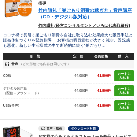
優秀各社の智恵と戦略
事業家のロマンと経営
指導
竹内謙礼「巣ごもり消費の稼ぎ方」音声講座
（CD・デジタル版対応）
若手異才経営者の発想
専門家のアドバイス
竹内謙礼(経営コンサルタント／いろは代表取締役)
リーダーの器量を学ぶ
コロナ禍で長引く巣ごもり消費を自社に取り込む効果絶大な販促手法と
販売体制づくりを緊急指導 お客様の購買意欲が大きく減少、景況感
も悪化。新しい生活様式の中で断続的に続く“巣ごもり...
テーマ
形 態
定 価
会員価格
購 入
headset
音声
（どの形態でも内容は同じです）
【2月】音声・映像
「儲けの本質」を突く
カートに
CD版
44,000円
41,800円
入れる
2026年春季全国経営者セミナー収録講演ＣＤ・講演ＤＶＤ・デジ
タル版（音声／動画ストリーミング・ダウンロード）
デジタル音声版
カートに
44,000円
41,800円
入れる
（配信＋ダウンロード）
歴史・古典に学ぶ実務講話
カートに
USB(音声)
44,000円
41,800円
入れる
会社のパフォーマンスを高める講話
148回夏季大会
業種
音声・動画
ダウンロード対応
お客様の心をとらえるストーリーを商品・サービス