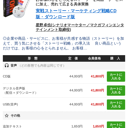
に加え、売れて広まる具体実務
製造業
卸売・小売・飲食業
建設・不動産業
実戦ストーリー・マーケティング戦略CD
版・ダウンロード版
IT・サービス・金融業
コンサルタント
専門家
星野卓也(シナリオマーケター／マクガフィンエンタ
テインメント取締役)
キーワード
◎企業や商品・サービスに、お客様が共感する物語（ストーリー）を加
えて、買う気にさせる「ストーリー戦略」の導入法 良い商品という
だけでは、お客様の心をとられません。 お客様...
お金の授業
会社を守る
健康・ウェルビーイング
形 態
定 価
会員価格
購 入
老舗企業
地方企業の勝ち方
井上和弘
headset
音声
（どの形態でも内容は同じです）
カートに
CD版
44,000円
41,800円
入れる
※「更新」を押すと「テーマ」「キーワード」を更新いただけます。
デジタル音声版
カートに
44,000円
41,800円
入れる
（配信＋ダウンロード）
経営音声・動画を探す
ondemand_video
refresh
更新する
カートに
USB(音声)
44,000円
41,800円
全国経営者セミナー収録物以外の経営教材（全762タイトル）からお探
入れる
しいただけます
star_border
その他
カテゴリー
カートに
追加テキスト
1,650円
1,650円