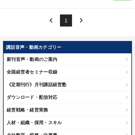
販売力を強化したい
発想力を磨きたい
keyboard_arrow_left
keyboard_arrow_right
1
キーワード
ベンチャー
新技術
女性経営者
異発想
講話音声・動画カテゴリー
伝統・文化
SNS活用
新刊音声・動画のご案内
※「更新」を押すと「カテゴリー」「目的別」「キーワード」を更新いただけます。
全国経営者セミナー収録
《定期刊行》月刊講話経営塾
タグから探す
local_offer
refresh
更新する
ダウンロード・配信対応
すべての音声・動画（全2077タイトル）からお探しいただけます
経営戦略・経営実務
タグ・キーワード
人材・組織・採用・スキル
通販
賃金制度
モノづくり
MBA
採用