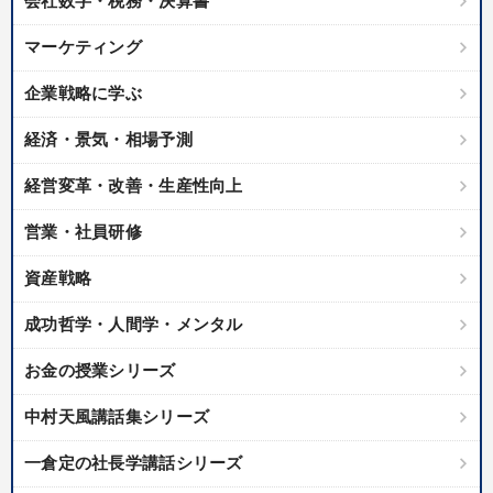
会社数字・税務・決算書
IT・デジタル活用
銀行交渉
商品開発
教育
マーケティング
上場企業
プロ経営者
早分かり
一流人
広報・PR
企業戦略に学ぶ
会長
理念・パーパス
不動産
労務問題・リスク対策
経済・景気・相場予測
販売戦略
交渉
株式市場
多様性・ダイバーシティ
経営変革・改善・生産性向上
SNS活用
大竹愼一
営業・社員研修
※「更新」を押すと「タグ・キーワード」を更新いただけます。
資産戦略
成功哲学・人間学・メンタル
お金の授業シリーズ
中村天風講話集シリーズ
一倉定の社長学講話シリーズ