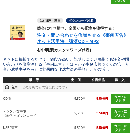
入れる
147回春季大会
組織と人を動かすマネジメント力を磨く
音声・動画
ダウンロード対応
後継社長・アトツギ
成功哲学・人間学
競合に打ち勝ち、全国から受注を獲得する！
注文・問い合わせを倍増させる《事例広告》
【12月】音声・映像
会社のパフォーマンスを高める講話
ネット活用法 講演CD・MP3
村中明彦(カスタマワイズ代表)
148回夏季大会
経済・景気・相場予測
ネットに掲載するだけで、値段が高い、説明しにくい商品でも注文や問
歴史・古典に学ぶ実務講話
【1月】音声・映像
い合わせを倍増させる「事例広告」とは何か？事例広告づくりの第一人
者が成功事例をもとに効果的な作成方法の手順と、その活...
売上直結の営業力や販売力を獲得する
【4月】音声・映像
形 態
定 価
会員価格
購 入
headset
音声
（どの形態でも内容は同じです）
目的別
カートに
CD版
5,500円
5,500円
入れる
デジタル音声版
カートに
財務・数字力の向上
社長の姿勢を学びたい
5,500円
5,500円
入れる
（配信＋ダウンロード）
業績を伸ばしたい
財務・数字力の向上
カートに
USB(音声)
5,500円
5,500円
入れる