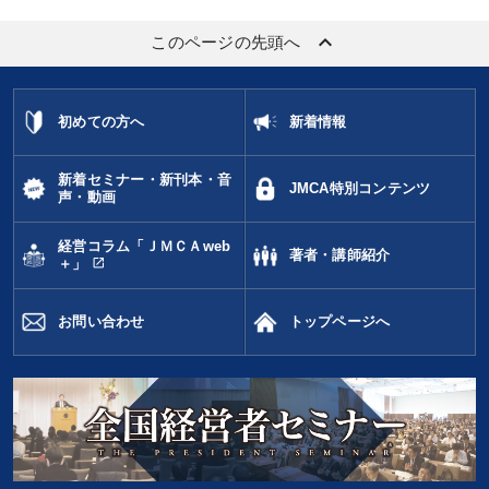
keyboard_arrow_up
このページの先頭へ
初めての方へ
新着情報
新着セミナー・新刊本・音
JMCA特別コンテンツ
声・動画
経営コラム「ＪＭＣＡweb
著者・講師紹介
open_in_new
＋」
お問い合わせ
トップページへ