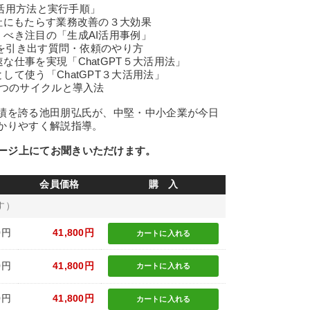
での活用方法と実行手順」
社にもたらす業務改善の３大効果
べき注目の「生成AI活用事例」
」を引き出す質問・依頼のやり方
な仕事を実現「ChatGPT５大活用法」
して使う「ChatGPT３大活用法」
2つのサイクルと導入法
実績を誇る池田朋弘氏が、中堅・中小企業が今日
分かりやすく解説指導。
ージ上にてお聞きいただけます。
会員価格
購 入
す）
0円
41,800円
カートに
入れる
0円
41,800円
カートに
入れる
0円
41,800円
カートに
入れる