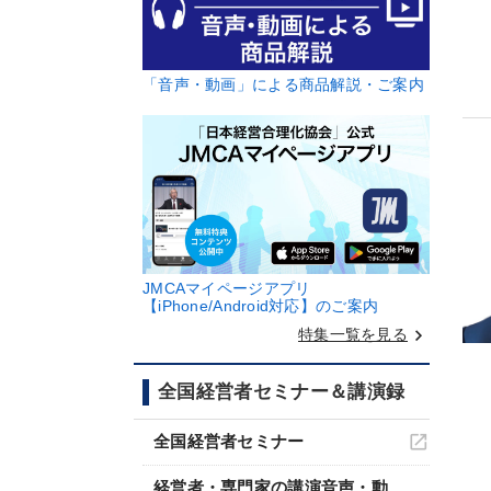
「音声・動画」による商品解説・ご案内
JMCAマイページアプリ
【iPhone/Android対応】のご案内
keyboard_arrow_right
特集一覧を見る
全国経営者セミナー＆講演録
全国経営者セミナー
経営者・専門家の講演音声・動