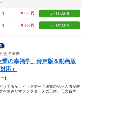
す）
0円
6,600円
カートに
入れる
0円
6,600円
カートに
入れる
応
社会の法則
企業の幸福学」音声版＆動画版
版対応）
ー)
どうするか。ビッグデータ研究の第一人者が解
益を生みだすファクターＸの正体、心の資本