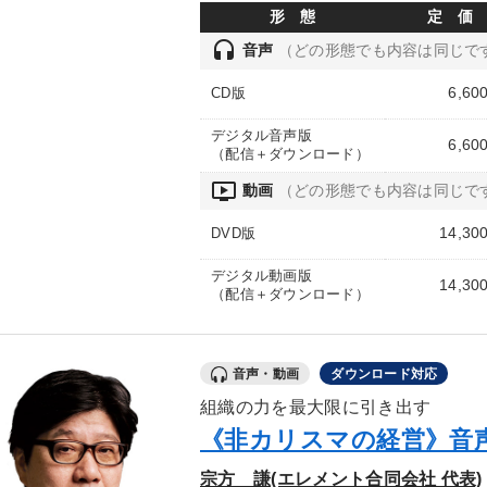
形 態
定 価
headset
音声
（どの形態でも内容は同じで
6,60
CD版
デジタル音声版
6,60
（配信＋ダウンロード）
ondemand_video
動画
（どの形態でも内容は同じで
14,30
DVD版
デジタル動画版
14,30
（配信＋ダウンロード）
音声・動画
ダウンロード対応
組織の力を最大限に引き出す
《非カリスマの経営》音
宗方 謙(エレメント合同会社 代表)