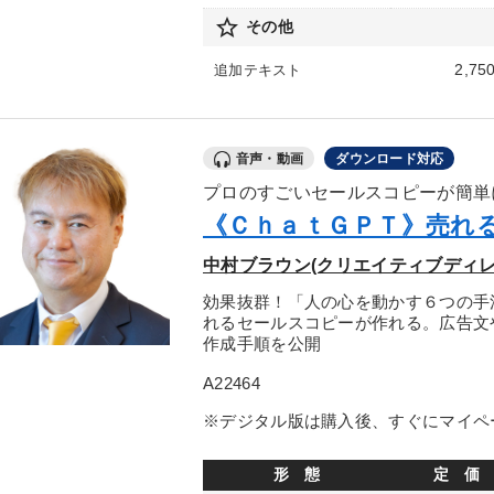
star_border
その他
2,75
追加テキスト
音声・動画
ダウンロード対応
プロのすごいセールスコピーが簡単
《ＣｈａｔＧＰＴ》売れ
中村ブラウン(クリエイティブディレ
効果抜群！「人の心を動かす６つの手
れるセールスコピーが作れる。広告文
作成手順を公開
A22464
※デジタル版は購入後、すぐにマイペ
形 態
定 価