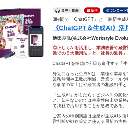
音声・動画
最新刊
ダウンロード
3時間で「ChatGPT」と「最新生
《ChatGPT＆生成AI
池田朋弘(株式会社Workstyle Evol
◎正しくAIを活用し、業務改善や経
業での５大活用法」と「社長の道具」
ChatGPTを筆頭に今日も進化する「
身近になった生成AIは、業種や業界
業務時間や工数の削減、営業ツールや
な事業の立上げや経営者の相談相手と
「生成AI」がもたらすビジネスの変
と、知らないのでは生産性向上や業務
て我社で活用することが急務である。
ご案内の特別講話は企業が生成AIを
営判断や戦略策定に使える最新の実務