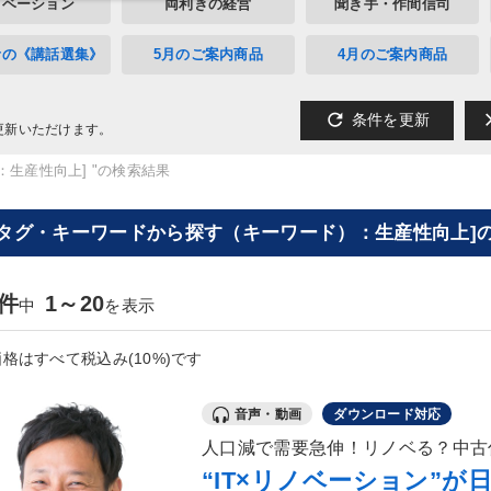
ノベーション
両利きの経営
聞き手・作間信司
者の《講話選集》
5月のご案内商品
4月のご案内商品
refresh
cl
条件を更新
更新いただけます。
：生産性向上] "の検索結果
[タグ・キーワードから探す（キーワード）：生産性向上]の
6件
1～20
中
を表示
格はすべて税込み(10%)です
音声・動画
ダウンロード対応
人口減で需要急伸！リノベる？中古
“IT×リノベーション”が