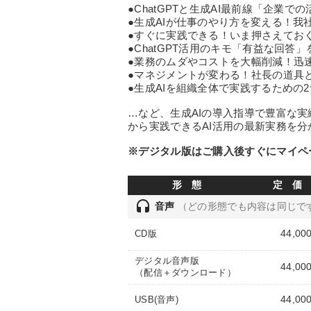
●ChatGPTと生成AI最前線「企業
●生成AIが仕事のやり方を変える！我
●すぐに実践できる！いま押さえておく
●ChatGPT活用のキモ「有益な回答
●業務のムダやコストを大幅削減！迅速
●マネジメントが変わる！社長の道具と
●生成AIを組織全体で実践するための
…など、生成AIの導入指導で豊富な
から実践できるAI活用の最新実務を
※デジタル版はご購入後すぐにマイペ
形 態
定 価
headset
音声
（どの形態でも内容は同じで
44,00
CD版
デジタル音声版
44,00
（配信＋ダウンロード）
44,00
USB(音声)