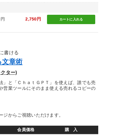
0円
2,750円
カートに
入れる
に書ける
る文章術
クター)
法」と「ＣｈａｔＧＰＴ」を使えば、誰でも売
や営業ツールにそのまま使える売れるコピーの
ージからご視聴いただけます。
会員価格
購 入