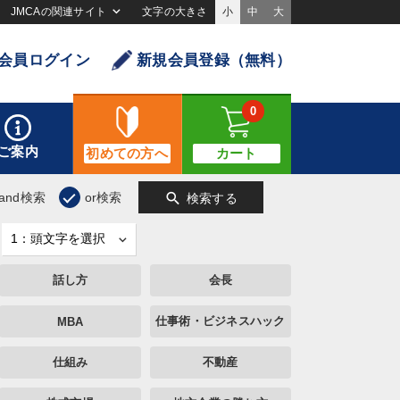
JMCAの関連サイト
文字の大きさ
小
中
大
会員ログイン
新規会員登録（無料）
0
ご案内
初めての方へ
カート
search
and検索
or検索
検索する
話し方
会長
仕事術・ビジネスハック
MBA
仕組み
不動産