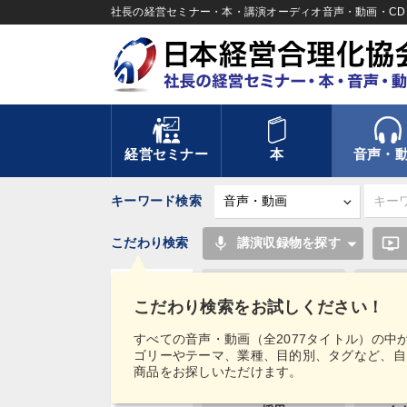
社長の経営セミナー・本・講演オーディオ音声・動画・CD＆
経営セミナー
本
音声・
キーワード検索
mic
ondemand_video
こだわり検索
講演収録物を探す
推薦
インフ
こだわり検索をお試しください！
中村天風
タグ・
すべての音声・動画（全2077タイトル）の中
キーワード
ゴリーやテーマ、業種、目的別、タグなど、自
感動講話
相
商品をお探しいただけます。