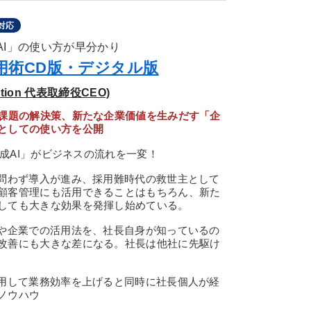
対応
成AI」の使い方が早分かり
》活用術CD版・デジタル版
ution 代表取締役CEO)
営課題の解決策、新たな企業価値を生みだす「企
としての使い方を公開
生成AI」がビジネスの流れを一変！
を問わず導入が進み、採用難時代の救世主として
顧客管理にも活用できることはもちろん、新た
しても大きな効果を発揮し始めている。
化や企業での活用法を、社長自身が知っているの
改善にも大きな差になる。社長は他社に先駆け
活用して業務効率を上げると同時に社長個人が経
ノウハウ