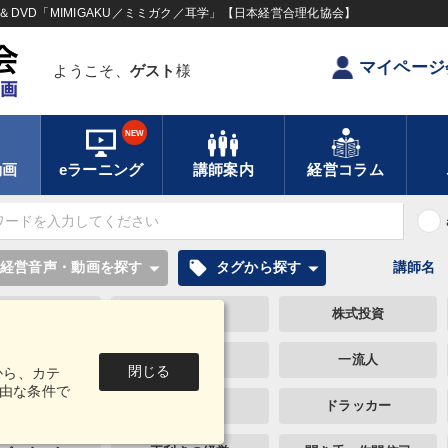
DVD「MIMIGAKU／ミミガク／耳学」【日本経営合理化協会】
マイページ
ようこそ、
ゲスト
様
NEW
動画
eラーニング
講師案内
経営コラム
local_offer
経営音声・動画を探す
タグから探す
講師名
レ対策・値上げ
プレゼン
株式投資
営業
FCビジネス
一流人
閉じる
から、カテ
由な条件で
続・事業承継
歴史に学ぶ
ドラッカー