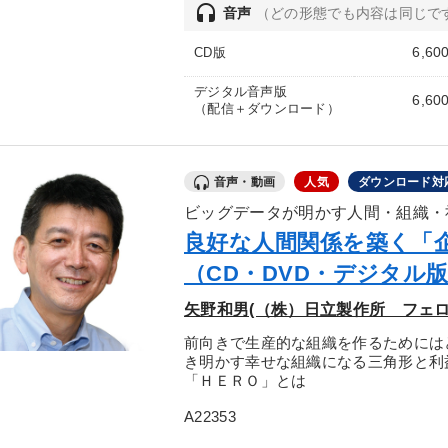
headset
音声
（どの形態でも内容は同じで
6,60
CD版
デジタル音声版
6,60
（配信＋ダウンロード）
音声・動画
人気
ダウンロード対
ビッグデータが明かす人間・組織・
良好な人間関係を築く「
（CD・DVD・デジタル
矢野和男(（株）日立製作所 フェロ
前向きで生産的な組織を作るためには
き明かす幸せな組織になる三角形と利
「ＨＥＲＯ」とは
A22353