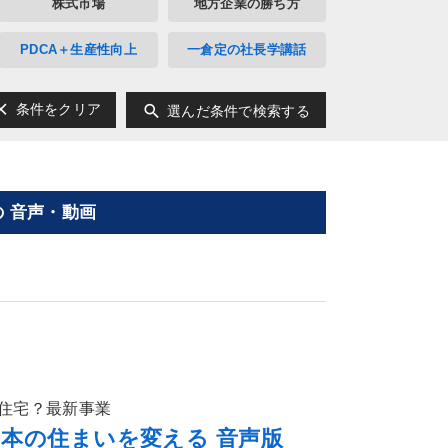
株式市場
地方企業の勝ち方
PDCA＋生産性向上
一倉定の社長学講話
ear
search
条件をクリア
選んだ条件で検索する
 音声・動画
住宅？最新事業
日本の住まいを変える 音声版