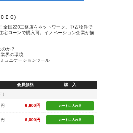
ＣＥＯ)
！全国220工務店をネットワーク。中古物件で
住宅ローンで購入可。イノベーション企業が描
なのか？
ン業界の環境
コミュニケーションツール
会員価格
購 入
す）
0円
6,600円
カートに
入れる
0円
6,600円
カートに
入れる