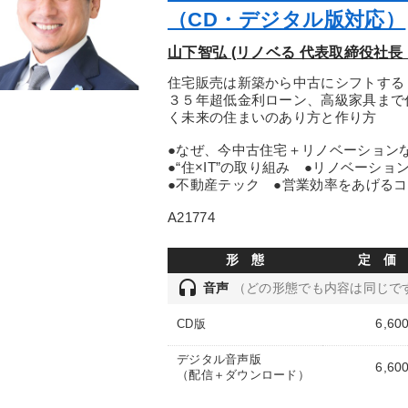
（CD・デジタル版対応）
山下智弘 (リノベる 代表取締役社長 
住宅販売は新築から中古にシフトする
３５年超低金利ローン、高級家具まで
く未来の住まいのあり方と作り方
●なぜ、今中古住宅＋リノベーション
●“住×IT”の取り組み ●リノベーショ
●不動産テック ●営業効率をあげる
A21774
形 態
定 価
headset
音声
（どの形態でも内容は同じで
6,60
CD版
デジタル音声版
6,60
（配信＋ダウンロード）