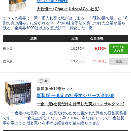
勝つ企業の条件
大竹愼一 (Ohtake,Urizar&Co. 社長)
すべての業界で、新・旧入れ替え戦がはじまる！「2割の勝ち組」と「8
割の負け組み」に分かれる中、8つの経営手法を身につけた企業が勝ち
残る。全業界1000社以上を直接訪問・調査した、徹...
形態
定価
会員価格
カートに
机上版
10,780円
9,680円
入れる
皮革版
13,200円
11,660円
完売
本
新装版 全10巻セット
新装版 一倉定の社長学シリーズ全10巻
一倉 定(社長だけを指導した実力コンサルタント)
「一倉定の社長学」は、社長だけのために書かれた異色の経営実務書
です。 一倉先生が亡くなって早２０年、今なお口コミで一倉社長
学を学ぼうと指名買いを求める経営者が後を絶ちません...