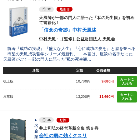
本
最新刊
天風師が一部の門人に語った「私の死生観」を初め
て書籍化！
「信念の奇跡」中村天風述
中村天風
・
［監修］公益財団法人 天風会
前著『成功の実現』『盛大な人生』『心に成功の炎を』と肩を並べる
待望の天風成功哲学シリーズ最新刊。 本書は、座談の名手だった
天風師がごく一部の門人に語った“私の死生観...
形態
定価
会員価格
カートに
机上版
10,780円
9,680円
入れる
カートに
皮革版
13,200円
11,660円
入れる
●
本
好評
名
井上和弘の経営革新全集 第９巻
企
会社の病に効くクスリ
業