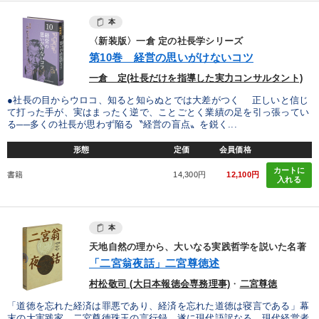
本
〈新装版〉一倉 定の社長学シリーズ
第10巻 経営の思いがけないコツ
一倉 定(社長だけを指導した実力コンサルタント)
●社長の目からウロコ、知ると知らぬとでは大差がつく 正しいと信じ
て打った手が、実はまったく逆で、ことごとく業績の足を引っ張ってい
る──多くの社長が思わず陥る〝経営の盲点〟を鋭く...
形態
定価
会員価格
カートに
書籍
14,300円
12,100円
入れる
本
天地自然の理から、大いなる実践哲学を説いた名著
「二宮翁夜話」二宮尊徳述
村松敬司 (大日本報徳会専務理事)
・
二宮尊徳
「道徳を忘れた経済は罪悪であり、経済を忘れた道徳は寝言である」幕
末の大実践家、二宮尊徳珠玉の言行録、遂に現代語訳なる。現代経営者