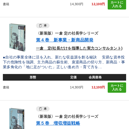
カートに
書籍
14,300円
12,100円
入れる
本
〈新装版〉一倉 定の社長学シリーズ
第４巻 新事業・新商品開発
一倉 定(社長だけを指導した実力コンサルタント)
●自社の事業全体に活を入れ、新たな収益源を創る秘訣 安易な資本投
下の危険性を強調、主力商品の蘇生術、衰退商品の切り方、新商品・事
業多角化の「地に足がついた」正しい進め方・育て方を...
形態
定価
会員価格
カートに
書籍
14,300円
12,100円
入れる
本
〈新装版〉一倉 定の社長学シリーズ
第５巻 増収増益戦略