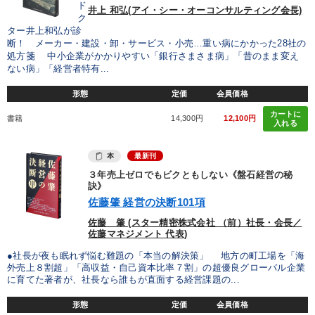
ド
井上 和弘(アイ・シー・オーコンサルティング会長)
ク
ター井上和弘が診
断！ メーカー・建設・卸・サービス・小売…重い病にかかった28社の
処方箋 中小企業がかかりやすい「銀行さまさま病」「昔のまま変え
ない病」「経営者特有...
形態
定価
会員価格
カートに
書籍
14,300円
12,100円
入れる
本
最新刊
３年売上ゼロでもビクともしない《盤石経営の秘
訣》
佐藤肇 経営の決断101項
佐藤 肇 (スター精密株式会社 （前）社長・会長／
佐藤マネジメント 代表)
●社長が夜も眠れず悩む難題の「本当の解決策」 地方の町工場を「海
外売上８割超」「高収益・自己資本比率７割」の超優良グローバル企業
に育てた著者が、社長なら誰もが直面する経営課題の...
形態
定価
会員価格