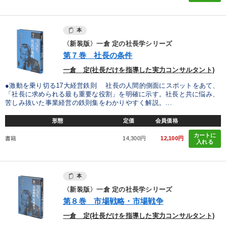
本
〈新装版〉一倉 定の社長学シリーズ
第７巻 社長の条件
一倉 定(社長だけを指導した実力コンサルタント)
●激動を乗り切る17大経営鉄則 社長の人間的側面にスポットをあて、
「社長に求められる最も重要な役割」を明確に示す。社長と共に悩み、
苦しみ抜いた事業経営の鉄則集をわかりやすく解説。...
形態
定価
会員価格
カートに
書籍
14,300円
12,100円
入れる
本
〈新装版〉一倉 定の社長学シリーズ
第８巻 市場戦略・市場戦争
一倉 定(社長だけを指導した実力コンサルタント)