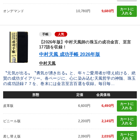
カートに
オンデマンド
10,780円
9,680円
入れる
手帳
人気
【2026年版】中村天風師の珠玉の成功金言、至言
177語を収録！
中村天風 成功手帳 2026年版
中村天風
〝元気が出る〟〝勇気が湧き出る〟と、年々ご愛用者が増え続ける、絶
賛の成功ダイアリー。各ページに、心に染み込む天風哲学の神髄、珠玉
の成功語録７７を、巻末には金言至言百選を収録。毎日毎...
形態
定価
会員価格
カートに
皮革版
6,600円
6,490円
入れる
カートに
ビニール版
2,200円
2,145円
入れる
カートに
差し替え版
2,090円
2,035円
入れる