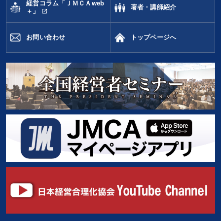
経営コラム「ＪＭＣＡweb
著者・講師紹介
open_in_new
＋」
お問い合わせ
トップページへ