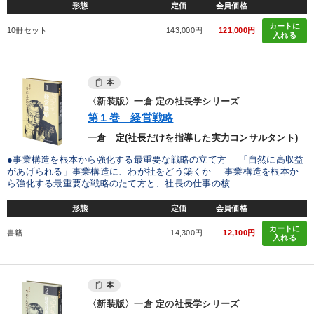
形態
定価
会員価格
カートに
10冊セット
143,000円
121,000円
入れる
本
〈新装版〉一倉 定の社長学シリーズ
第１巻 経営戦略
一倉 定(社長だけを指導した実力コンサルタント)
●事業構造を根本から強化する最重要な戦略の立て方 「自然に高収益
があげられる」事業構造に、わが社をどう築くか──事業構造を根本か
ら強化する最重要な戦略のたて方と、社長の仕事の核...
形態
定価
会員価格
カートに
書籍
14,300円
12,100円
入れる
本
〈新装版〉一倉 定の社長学シリーズ