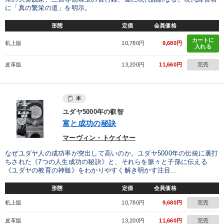
に「真の繁栄の道」を明示。
形態
定価
会員価格
カートに
机上版
10,780円
9,680円
入れる
皮革版
13,200円
11,660円
完売
本
ユダヤ5000年の叡智
富と成功の秘訣
マーヴィン・トケイヤー
なぜユダヤ人の成功率が突出して高いのか。ユダヤ5000年の伝統に裏打
ちされた《7つの人生成功の秘訣》と、それらを脈々と子孫に伝える
《ユダヤの教育の神髄》をわかりやすく解き明かす注目...
形態
定価
会員価格
机上版
10,780円
9,680円
完売
皮革版
13,200円
11,660円
完売