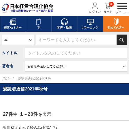
menu
0
ログイン
カート
メニュー
経営
セミナー
本
音声・動画
eラーニング
初めての方
へ
search
タイトル
著者名
TOP
愛読者通信2021年秋号
愛読者通信2021年秋号
27件
1～20件
中
を表示
※価格はすべて税込み(10%)です