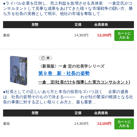
●ライバル企業を圧倒し、売上利益を急増させる具体策 一倉定氏がコ
ンサルタントして見事な成果をあげてきた様々な市場戦争の闘い方、勝
ち方を社長の実務として明示。他社の市場を奪取して...
形態
定価
会員価格
カートに
書籍
14,300円
12,100円
入れる
本
〈新装版〉一倉 定の社長学シリーズ
第９巻 新・社長の姿勢
一倉 定(社長だけを指導した実力コンサルタント)
●社長としての正しいあり方と本当の役割をズバリ説く 企業の盛衰
は、社長の姿勢そのもので決まる──── わが社の繁栄の根源となる社
長の事業に対する正しい取りくみ方と、最も重要...
形態
定価
会員価格
カートに
書籍
14,300円
12,100円
入れる