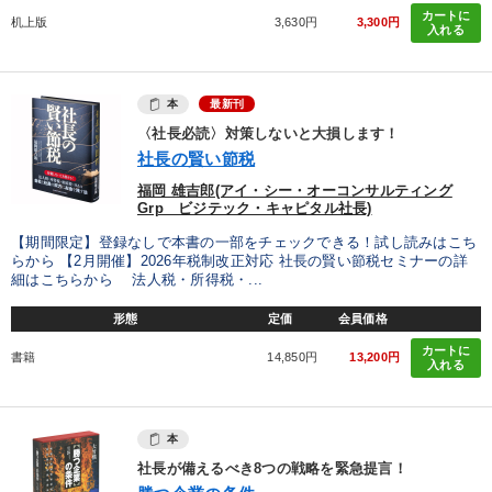
カートに
机上版
3,630円
3,300円
入れる
本
最新刊
〈社長必読〉対策しないと大損します！
社長の賢い節税
福岡 雄吉郎(アイ・シー・オーコンサルティング
Grp ビジテック・キャピタル社長)
【期間限定】登録なしで本書の一部をチェックできる！試し読みはこち
らから 【2月開催】2026年税制改正対応 社長の賢い節税セミナーの詳
細はこちらから 法人税・所得税・...
形態
定価
会員価格
カートに
書籍
14,850円
13,200円
入れる
本
社長が備えるべき8つの戦略を緊急提言！