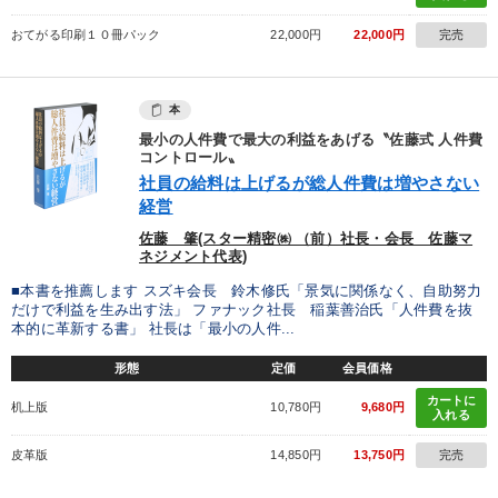
おてがる印刷１０冊パック
22,000円
22,000円
完売
本
最小の人件費で最大の利益をあげる〝佐藤式 人件費
コントロール〟
社員の給料は上げるが総人件費は増やさない
経営
佐藤 肇(スター精密㈱ （前）社長・会長 佐藤マ
ネジメント代表)
■本書を推薦します スズキ会長 鈴木修氏「景気に関係なく、自助努力
だけで利益を生み出す法」 ファナック社長 稲葉善治氏「人件費を抜
本的に革新する書」 社長は「最小の人件...
形態
定価
会員価格
カートに
机上版
10,780円
9,680円
入れる
皮革版
14,850円
13,750円
完売