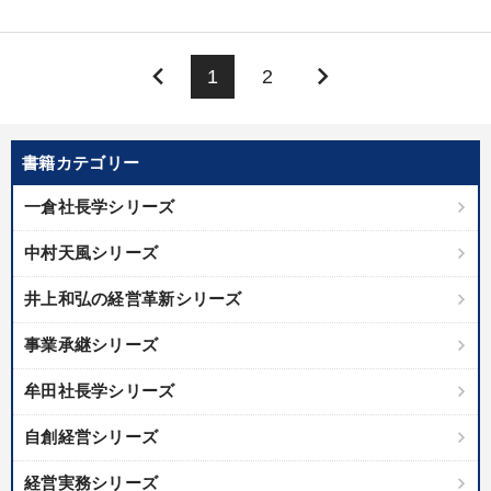
keyboard_arrow_left
keyboard_arrow_right
1
2
書籍カテゴリー
一倉社長学シリーズ
中村天風シリーズ
井上和弘の経営革新シリーズ
事業承継シリーズ
牟田社長学シリーズ
自創経営シリーズ
経営実務シリーズ