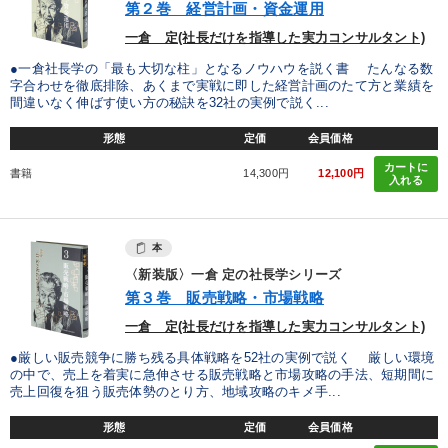
第２巻 経営計画・資金運用
一倉 定(社長だけを指導した実力コンサルタント)
●一倉社長学の「最も大切な柱」となるノウハウを説く書 たんなる数
字合わせを徹底排除、あくまで実戦に即した経営計画のたて方と業績を
間違いなく伸ばす使い方の秘訣を32社の実例で説く...
形態
定価
会員価格
カートに
書籍
14,300円
12,100円
入れる
本
〈新装版〉一倉 定の社長学シリーズ
第３巻 販売戦略・市場戦略
一倉 定(社長だけを指導した実力コンサルタント)
●厳しい販売競争に勝ち残る具体戦略を52社の実例で説く 厳しい環境
の中で、売上を着実に急伸させる販売戦略と市場攻略の手法、短期間に
売上回復を狙う販売体勢のとり方、地域攻略のキメ手...
形態
定価
会員価格