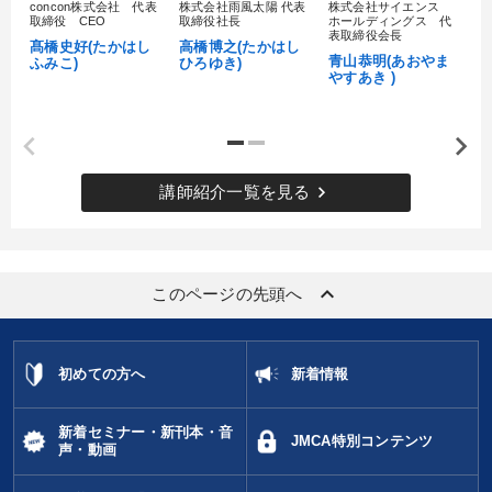
concon株式会社 代表
株式会社雨風太陽 代表
株式会社サイエンス
髙
取締役 CEO
取締役社長
ホールディングス 代
村
表取締役会長
髙橋史好(たかはし
高橋博之(たかはし
し
青山恭明(あおやま
ふみこ)
ひろゆき)
やすあき )
keyboard_arrow_right
講師紹介一覧を見る
keyboard_arrow_up
このページの先頭へ
初めての方へ
新着情報
新着セミナー・新刊本・音
JMCA特別コンテンツ
声・動画