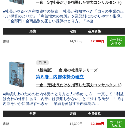
一倉 定(社長だけを指導した実力コンサルタント)
●社長がやるべき利益獲得の極意 社長が熟知すべき「自らの事業の正
しい採算のとり方」「利益増大の急所」を業態別にわかりやすく指導。
「全部門・全商品別の正しい採算のとり方」「本当...
形態
定価
会員価格
カートに
書籍
14,300円
12,100円
入れる
本
〈新装版〉一倉 定の社長学シリーズ
第６巻 内部体勢の確立
一倉 定(社長だけを指導した実力コンサルタント)
●業績向上のための社内体勢のとり方と人の動かし方 一貫して「利益
は会社の外部にあり、内部には費用しかない」と主張する氏が、「では
内部をいかに管理すべきか──業績を伸ばす社内体制の...
形態
定価
会員価格
カートに
書籍
14,300円
12,100円
入れる