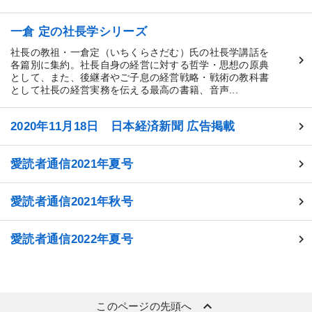
一倉 定の社長学シリーズ
社長の教祖・一倉定（いちくらさだむ）氏の社長学講話を
各篇別に集約。社長自身の経営に対する哲学・思想の原典
として、また、後継者やご子息の経営戦略・戦術の教科書
として社長の経営実務を伝える最高の書籍、音声...
2020年11月18日 日本経済新聞 広告掲載
愛読者通信2021年夏号
愛読者通信2021年秋号
愛読者通信2022年夏号
keyboard_arrow_up
このページの先頭へ