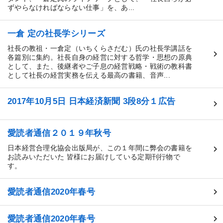
ずやらなければならない仕事」を、あ...
一倉 定の社長学シリーズ
社長の教祖・一倉定（いちくらさだむ）氏の社長学講話を
各篇別に集約。社長自身の経営に対する哲学・思想の原典
として、また、後継者やご子息の経営戦略・戦術の教科書
として社長の経営実務を伝える最高の書籍、音声...
2017年10月5日 日本経済新聞 3段8分１広告
愛読者通信２０１９年秋号
日本経営合理化協会出版局が、この１年間に弊会の書籍を
お読みいただいた 皆様にお届けしている定期刊行物で
す。
愛読者通信2020年春号
愛読者通信2020年春号