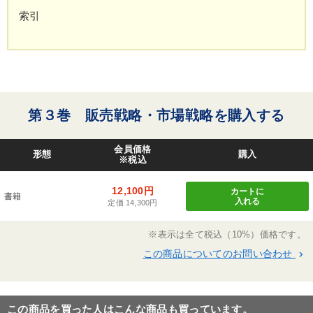
索引
第３巻 販売戦略・市場戦略を購入する
会員価格
形態
購入
※税込
12,100円
カートに
書籍
入れる
定価 14,300円
※表示は全て税込（10%）価格です。
この商品についてのお問い合わせ
keyboard_arrow_right
この商品を買った人はこんな商品も買っています。