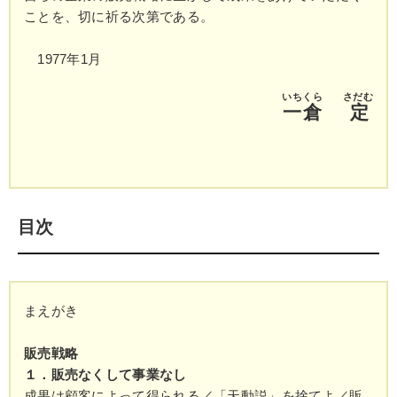
ことを、切に祈る次第である。
1977年1月
いちくら
さだむ
一倉
定
目次
まえがき
販売戦略
１．販売なくして事業なし
成果は顧客によって得られる／「天動説」を捨てよ／販