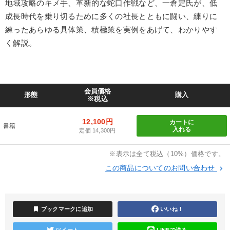
地域攻略のキメ手、革新的な蛇口作戦など、一倉定氏が、低
成長時代を乗り切るために多くの社長とともに闘い、練りに
練ったあらゆる具体策、積極策を実例をあげて、わかりやす
く解説。
会員価格
形態
購入
※税込
12,100円
カートに
書籍
入れる
定価 14,300円
※表示は全て税込（10%）価格です。
この商品についてのお問い合わせ
keyboard_arrow_right
bookmark
ブックマークに追加
いいね！
ツイート
LINEで送る