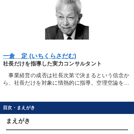
一倉 定 (いちくらさだむ)
社長だけを指導した実力コンサルタント
事業経営の成否は社長次第で決まるという信念か
ら、社長だけを対象に情熱的に指導。空理空論を嫌
い、徹底して実践現場主義と顧客第一主義を標榜。
社長を小学生のように叱りつけ、時には手にした
チョークを投げつける厳しさの反面、誰でも敬遠し
目次・まえがき
たがる倒産寸前の会社を建て直すために、社長とと
もに幾夜にもわたって眠れない血の出るような苦労
まえがき
をし、金策に走り、業績急伸策を練って、売上利益