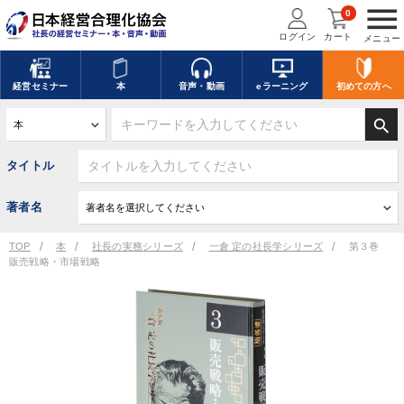
menu
0
ログイン
カート
メニュー
経営
セミナー
本
音声・動画
eラーニング
初めての方
へ
search
タイトル
著者名
TOP
本
社長の実務シリーズ
一倉 定の社長学シリーズ
第３巻
販売戦略・市場戦略