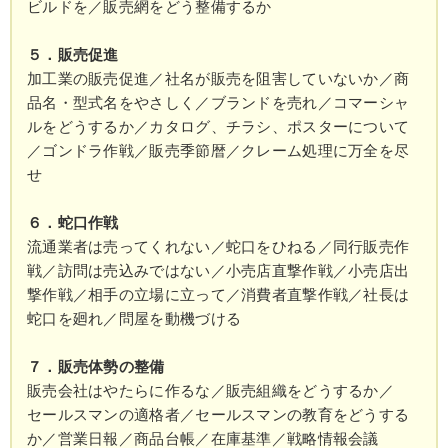
ビルドを／販売網をどう整備するか
５．販売促進
加工業の販売促進／社名が販売を阻害していないか／商
品名・型式名をやさしく／ブランドを売れ／コマーシャ
ルをどうするか／カタログ、チラシ、ポスターについて
／ゴンドラ作戦／販売季節暦／クレーム処理に万全を尽
せ
６．蛇口作戦
流通業者は売ってくれない／蛇口をひねる／同行販売作
戦／訪問は売込みではない／小売店直撃作戦／小売店出
撃作戦／相手の立場に立って／消費者直撃作戦／社長は
蛇口を廻れ／問屋を動機づける
７．販売体勢の整備
販売会社はやたらに作るな／販売組織をどうするか／
セールスマンの適格者／セールスマンの教育をどうする
か／営業日報／商品台帳／在庫基準／戦略情報会議