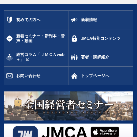
初めての方へ
新着情報
新着セミナー・新刊本・音
JMCA特別コンテンツ
声・動画
経営コラム「ＪＭＣＡweb
著者・講師紹介
open_in_new
＋」
お問い合わせ
トップページへ