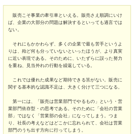
を上げる信念の人。
その人柄に多くの経営者が親しみ、生涯の師と仰
販売こそ事業の牽引車といえる。販売さえ順調にいけ
ぎ、「社長の教祖」と呼ばれる。指導した会社は大
ば、企業の大部分の問題は解決するといっても過言では
中小５０００社に及ぶ。一九九九年逝去。
ない。
門下生に、
それにもかかわらず、多くの企業で最も苦手というよ
ユニチャーム創業者・高原慶一朗氏
りは、殆ど何も分っていないといったほうが、より真実
ドトールコーヒー創業者・鳥羽博道氏、
に近い表現である。そのために、いたずらに誤った努力
トステム創業者・潮田健次郎氏
を重ね、見当外れの行動を繰返している。
エフピコ創業者・小松安弘氏、
など、錚々たる経営者が名を連ねる。
これでは優れた成果など期待できる筈がない。販売に
社長学シリーズは、一倉氏がまさに人生を賭して
関する基本的な認識不足は、大きく分けて三つになる。
社長に訴えかけた「血のかよった経営学の集大成」
である。
第一には、「販売は営業部門でやるもの」という・営
業部門依存型・の思考である。そのために「会社の営業
部」ではなく「営業部の会社」になってしまう。つま
り、社長の考えなどはどこかに忘れられて、会社は営業
部門のうち出す方向に行ってしまう。