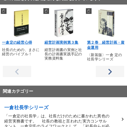
一倉定の経営心得
経営計画実例第３集
第２巻 経営計画・資
金運用
社長のための、まさに
経営計画書の実例と社
経営のバイブル！
長の計画書実践手記の
〈新装版〉一倉 定の
実務資料集
社長学シリーズ
関連カテゴリー
一倉社長学シリーズ
「一倉定の社長学」は、社長だけのために書かれた異色の
経営実務書です。 社長の教祖と言われた実力コンサル
タント、一倉定氏のライフワークとして、「社長自らが必