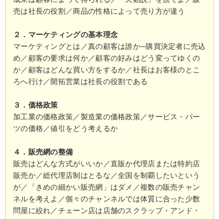
売は社長の役割／商品の性格によって売り方が違う
２．マーケティングの基本理念
マーケティングとは／真の顧客は誰か─購買決定者に売込
め／顧客の要求は何か／顧客の好みはどう変ってゆくの
か／顧客はどんな買い方をするか／社長はお客様のとこ
ろへ行け／開拓営業は社長の役割である
３．価格政策
加工業の価格政策／製造業の価格政策／サービス・パー
ツの価格／値引をどう考えるか
４．販売網の整備
販売はどんな方式がいいか／直販か代理店または特約店
販売か／総代理店制はとるな／全国を制覇したいという
が／「きめの細かい販売網」はダメ／複数の販売チャン
ネルを考えよ／個々のチャンネルでは体質に合った少数
問屋に絞れ／チェーン店は店舗のスクラップ・アンド・