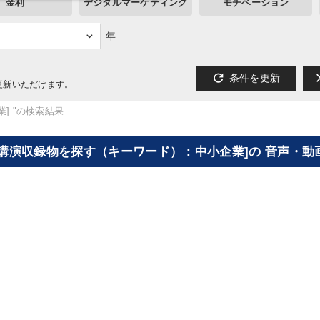
金利
デジタルマーケティング
モチベーション
年
refresh
cl
条件を更新
更新いただけます。
] "の検索結果
[講演収録物を探す（キーワード）：中小企業]の 音声・動