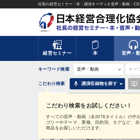
社長の経営セミナー・本・講演オーディオ音声・動画・CD＆
経営セミナー
本
音声・
キーワード検索
mic
ondemand_video
こだわり検索
講演収録物を探す
カテゴリー
優秀各社の智恵と戦略
事業家
こだわり検索をお試しください！
社員が自律的に動き出
歴史・古
テーマ
す...
講...
すべての音声・動画（全2076タイトル）の中
ゴリーやテーマ、業種、目的別、タグなど、自
業種
製造業
卸売
商品をお探しいただけます。