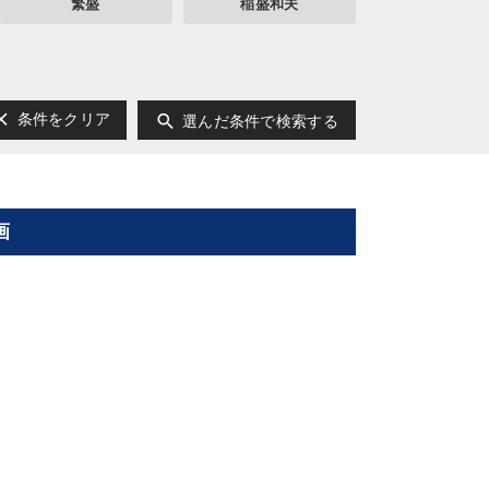
繁盛
稲盛和夫
ear
search
条件をクリア
選んだ条件で検索する
画