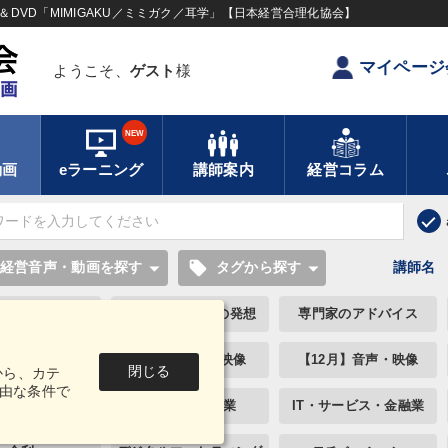
DVD「MIMIGAKU／ミミガク／耳学」【日本経営合理化協会】
マイページ
ようこそ、
ゲスト
様
NEW
動画
eラーニング
講師案内
経営コラム
local_offer
経営音声・動画を探す
タグから探す
講師名
のロマンと経営
若手異才経営者の発想
専門家のアドバイス
典に学ぶ実務
【5月】音声・映像
【12月】音声・映像
閉じる
から、カテ
由な条件で
・小売・飲食業
建設・不動産業
IT・サービス・金融業