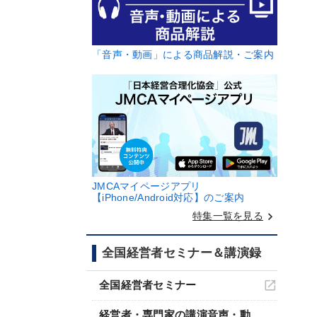
「音声・動画」による商品解説・ご案内
JMCAマイページアプリ
【iPhone/Android対応】のご案内
keyboard_arrow_right
特集一覧を見る
全国経営者セミナー＆講演録
全国経営者セミナー
経営者・専門家の講演音声・動