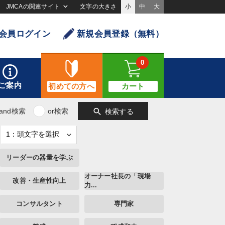
JMCAの関連サイト
文字の大きさ
小
中
大
会員ログイン
新規会員登録（無料）
0
ご案内
初めての方へ
カート
search
and検索
or検索
検索する
リーダーの器量を学ぶ
オーナー社長の「現場
改善・生産性向上
力...
コンサルタント
専門家