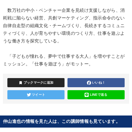
数万社の中小・ベンチャー企業を見続け支援しながら、消
耗戦に陥らない経営、共創マーケティング、指示命令のない
自律自走型の組織文化・チームづくり、長続きするコミュニ
ティづくり、人が育ちやすい環境のつくり方、仕事を遊ぶよ
うな働き方を探究している。
「子どもが憧れる、夢中で仕事する大人」を増やすことが
ミッション。「仕事を遊ぼう」がモットー。
bookmark
ブックマークに追加
いいね！
ツイート
LINEで送る
仲山進也の情報を見た人は、この講師情報も見ています。