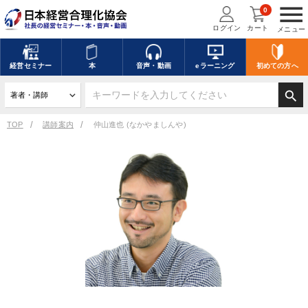
menu
0
ログイン
カート
メニュー
経営
セミナー
本
音声・動画
eラーニング
初めての方
へ
search
TOP
講師案内
仲山進也 (なかやましんや)