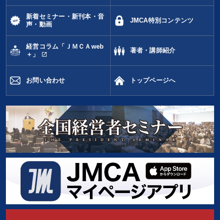
新着セミナー・新刊本・音
JMCA特別コンテンツ
声・動画
経営コラム「ＪＭＣＡweb
著者・講師紹介
open_in_new
＋」
お問い合わせ
トップページへ