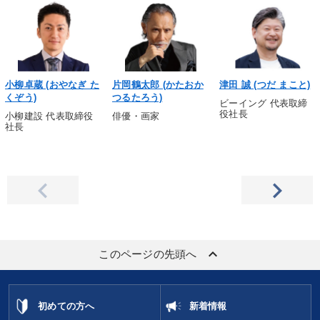
小柳卓蔵 (おやなぎ た
片岡鶴太郎 (かたおか
津田 誠 (つだ まこと)
くぞう)
つるたろう)
ビーイング 代表取締
役社長
小柳建設 代表取締役
俳優・画家
社長
keyboard_arrow_up
このページの先頭へ
初めての方へ
新着情報