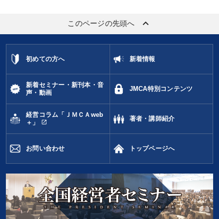
keyboard_arrow_up
このページの先頭へ
初めての方へ
新着情報
新着セミナー・新刊本・音
JMCA特別コンテンツ
声・動画
経営コラム「ＪＭＣＡweb
著者・講師紹介
open_in_new
＋」
お問い合わせ
トップページへ