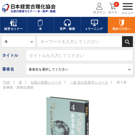
menu
0
ログイン
カート
メニュー
経営
セミナー
本
音声・動画
eラーニング
初めての方
へ
search
タイトル
著者名
TOP
本
社長の実務シリーズ
一倉 定の社長学シリーズ
第４巻
新事業・新商品開発