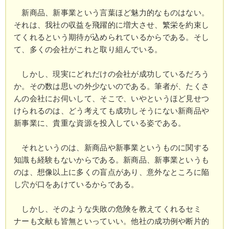
その人柄に多くの経営者が親しみ、生涯の師と仰
新商品、新事業という言葉ほど魅力的なものはない。
ぎ、「社長の教祖」と呼ばれる。指導した会社は大
それは、我社の収益を飛躍的に増大させ、繁栄を約束し
中小５０００社に及ぶ。一九九九年逝去。
てくれるという期待が込められているからである。そし
て、多くの会社がこれと取り組んでいる。
門下生に、
ユニチャーム創業者・高原慶一朗氏
しかし、現実にどれだけの会社が成功しているだろう
ドトールコーヒー創業者・鳥羽博道氏、
か。その数は思いの外少ないのである。筆者が、たくさ
トステム創業者・潮田健次郎氏
んの会社にお伺いして、そこで、いやというほど見せつ
エフピコ創業者・小松安弘氏、
けられるのは、どう考えても成功しそうにない新商品や
など、錚々たる経営者が名を連ねる。
新事業に、貴重な資源を投入している姿である。
社長学シリーズは、一倉氏がまさに人生を賭して
社長に訴えかけた「血のかよった経営学の集大成」
それというのは、新商品や新事業というものに関する
である。
知識も経験もないからである。新商品、新事業というも
のは、想像以上に多くの盲点があり、意外なところに陥
し穴が口をあけているからである。
しかし、そのような失敗の危険を教えてくれるセミ
ナーも文献も皆無といっていい。他社の成功例や断片的