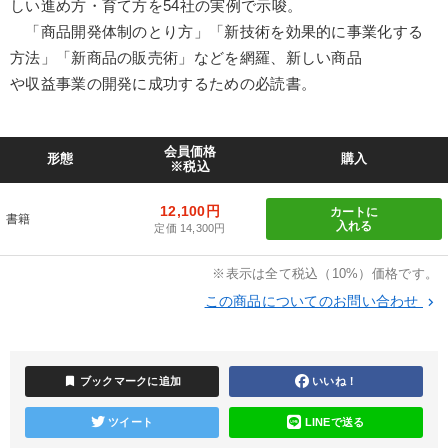
しい進め方・育て方を54社の実例で示唆。
「商品開発体制のとり方」「新技術を効果的に事業化する
方法」「新商品の販売術」などを網羅、新しい商品
や収益事業の開発に成功するための必読書。
会員価格
形態
購入
※税込
12,100円
カートに
書籍
入れる
定価 14,300円
※表示は全て税込（10%）価格です。
この商品についてのお問い合わせ
keyboard_arrow_right
bookmark
ブックマークに追加
いいね！
ツイート
LINEで送る