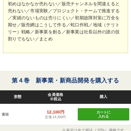
初めはなかなか売れない／販売チャンネルを間違えると
売れない／市場実験／プロジェクト・チームで推進する
／実績のないものは売りにくい／初期故障対策に万全を
期せ／販売網はこうして作る／蛇口作戦／地域（テリト
リー）戦略／新事業を創る／新事業は社長以外の誰の役
割りでもない／まとめ
第４巻 新事業・新商品開発を購入する
会員価格
形態
購入
※税込
12,100円
カートに
書籍
入れる
定価 14,300円
※表示は全て税込（10%）価格です。