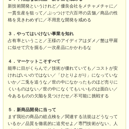
新技術開発というけれど／優良会社をメチャメチャに／
一貫生産を狙って／ぶっつけで六百坪の店舗／商品の性
格を見きわめずに／不用意な開発を戒める
３．やってはいけない事業を知れ
占有率ということ／王様のアイディアはダメ／蟹は甲羅
に似せて穴を掘る／一次産品にかかわるな
４．マーケットこそすべて
能率に目がくらんで／技術が優れていても／コストが安
ければいいのではない／「ひとりよがり」になっていな
いか／二兎を追うな／世の中になかったものほど売りに
くいものはない／世の中になくてもいいものは面白い／
今あるものの欠陥を見つけだせ／不可能に挑戦する
５．新商品開発に当って
まず我社の商品の総点検を／関連する法規はどうなって
いるか／品質を徹底的に追究せよ／専門技術がない、人