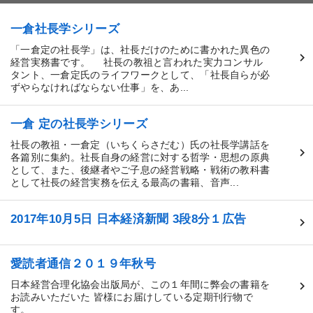
一倉社長学シリーズ
「一倉定の社長学」は、社長だけのために書かれた異色の
経営実務書です。 社長の教祖と言われた実力コンサル
タント、一倉定氏のライフワークとして、「社長自らが必
ずやらなければならない仕事」を、あ...
一倉 定の社長学シリーズ
社長の教祖・一倉定（いちくらさだむ）氏の社長学講話を
各篇別に集約。社長自身の経営に対する哲学・思想の原典
として、また、後継者やご子息の経営戦略・戦術の教科書
として社長の経営実務を伝える最高の書籍、音声...
2017年10月5日 日本経済新聞 3段8分１広告
愛読者通信２０１９年秋号
日本経営合理化協会出版局が、この１年間に弊会の書籍を
お読みいただいた 皆様にお届けしている定期刊行物で
す。