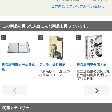
この商品についてのお問い合わせ
keyboard_arrow_right
この商品を買った人はこんな商品も買っています。
経営計画書モデル書式
第１巻 経営戦略
経営計画実例第３集
集
〈新装版〉一倉 定の
経営計画書の実例と社
社長学シリーズ
長の計画書実践手記の
実務資料集
関連カテゴリー