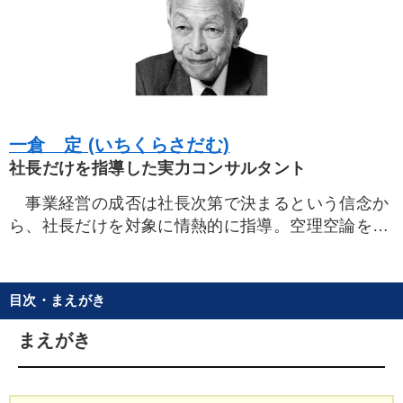
一倉 定 (いちくらさだむ)
社長だけを指導した実力コンサルタント
事業経営の成否は社長次第で決まるという信念か
ら、社長だけを対象に情熱的に指導。空理空論を嫌
い、徹底して実践現場主義と顧客第一主義を標榜。
社長を小学生のように叱りつけ、時には手にした
チョークを投げつける厳しさの反面、誰でも敬遠し
目次・まえがき
たがる倒産寸前の会社を建て直すために、社長とと
もに幾夜にもわたって眠れない血の出るような苦労
まえがき
をし、金策に走り、業績急伸策を練って、売上利益
を上げる信念の人。