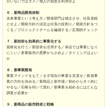
がいないではダメ／他人の知恵を利用せよ
６．新商品開発体制
未来事業という考え方／開発部門は独立させ、社長直轄
とせよ／開発方針の決定は社長の役割り／開発方針をつ
くる／プロジェクトチームを編成する／定期的チェック
７．新技術を効果的に事業化する
規格化を行う／新技術を活用する／単品では事業になり
にくい／多量販売の悪夢からさめよ／タイミングはよい
か
８．新事業開発
事業マインドをもて／まず現在の事業を見直せ／新規事
業の方向を決める／新商品と新市場／初めから大々的に
やるな／石橋を叩いて渡れ／新事業を始めるにはどんな
調査が必要か
９．新商品の販売戦術と戦略