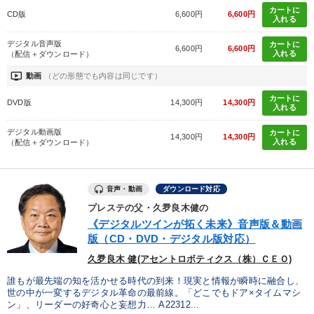
カートに
CD版
6,600円
6,600円
入れる
デジタル音声版
カートに
6,600円
6,600円
入れる
（配信＋ダウンロード）
ondemand_video
動画
（どの形態でも内容は同じです）
カートに
DVD版
14,300円
14,300円
入れる
デジタル動画版
カートに
14,300円
14,300円
入れる
（配信＋ダウンロード）
音声・動画
ダウンロード対応
プレステの父・久夛良木健の
《デジタルツインが拓く未来》音声版＆動画
版（CD・DVD・デジタル版対応）
久夛良木 健(アセントロボティクス（株）ＣＥＯ)
誰もが最先端の知を活かせる時代の到来！現実と情報が瞬時に融合し、
世の中が一変するデジタル革命の最前線。「どこでもドア×タイムマシ
ン」、リーダーの好奇心と妄想力… A22312...