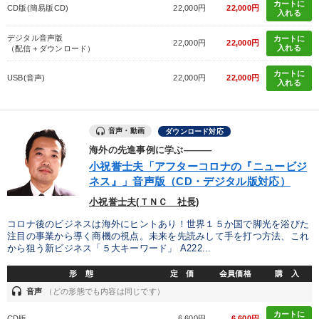
カートに
CD版(簡易版CD)
22,000円
22,000円
入れる
デジタル音声版
カートに
22,000円
22,000円
入れる
（配信＋ダウンロード）
カートに
USB(音声)
22,000円
22,000円
入れる
音声・動画
ダウンロード対応
海外の先進事例に学ぶ―――
小祝誉士夫「アフターコロナの『ニュービジ
ネス』」音声版（CD・デジタル版対応）
小祝誉士夫(ＴＮＣ 社長)
コロナ後のビジネスは海外にヒントあり！世界１５か国で脚光を浴びた
注目の事業から導く商機の視点。未来を先読みして手を打つ方法、これ
から狙う新ビジネス「５大キーワード」 A222...
形 態
定 価
会員価格
購 入
headset
音声
（どの形態でも内容は同じです）
カートに
CD版
6,600円
6,600円