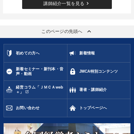
keyboard_arrow_right
講師紹介一覧を見る
keyboard_arrow_up
このページの先頭へ
初めての方へ
新着情報
新着セミナー・新刊本・音
JMCA特別コンテンツ
声・動画
経営コラム「ＪＭＣＡweb
著者・講師紹介
open_in_new
＋」
お問い合わせ
トップページへ