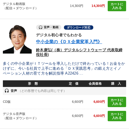
デジタル動画版
カートに
14,300円
14,300円
入れる
（配信＋ダウンロード）
音声・動画
ダウンロード対応
デジタル初心者でもわかる
中小企業の《ＤＸ企業変革入門》
鈴木康弘(（株）デジタルシフトウェーブ 代表取締
役社長)
多くの中小企業がＩＴツールを導入しただけで終わっている！お金をか
けずに、今いる社員で上手に進める「ＤＸ実践思考」の鍛え方とイノ
ベーション人材の育て方を解説指導 A22426 ...
形 態
定 価
会員価格
購 入
headset
音声
（どの形態でも内容は同じです）
カートに
CD版
6,600円
6,600円
入れる
デジタル音声版
カートに
6,600円
6,600円
入れる
（配信＋ダウンロード）