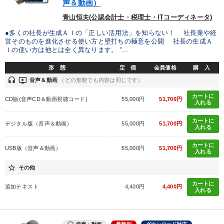
声＆動画）
カテゴリー
青山恒夫(公認会計士・税理士・ITコーディネータ)
●多くの社長が生成ＡＩの「正しい活用法」を知らない！ 社長業や経
営そのものを進化させる使い方と壁打ちの極意を公開 社長の生成Ａ
【最新刊】時代を超える経営150の言葉＋社長のスピーチ・話材
集２タイトル
Ｉの使い方は他とは全く異なります。 “...
形 態
定 価
会員価格
購 入
後継社長・アトツギ
【6月】音声・映像
headset
ondemand_video
音声＆動画
（どの形態でも内容は同じです）
経営者のための《音声・動画で学ぶ》講演シリーズ
カートに
CD版(音声CD＆動画視聴コード)
55,000円
51,700円
入れる
仕事のスキルと人間力を高める知恵を身につける
カートに
デジタル版（音声＆動画）
55,000円
51,700円
入れる
社員が自律的に動き出す組織づくり
カートに
USB版（音声＆動画）
55,000円
51,700円
入れる
会社のパフォーマンスを高める講話
star_border
その他
2026年春季全国経営者セミナー収録講演ＣＤ・講演ＤＶＤ・デジ
カートに
タル版（音声／動画ストリーミング・ダウンロード）
追加テキスト
4,400円
4,400円
入れる
経営戦略・経営実務
音声・動画