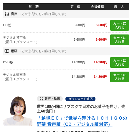
形 態
定 価
会員価格
購 入
headset
音声
（どの形態でも内容は同じです）
カートに
CD版
6,600円
6,600円
入れる
デジタル音声版
カートに
6,600円
6,600円
入れる
（配信＋ダウンロード）
ondemand_video
動画
（どの形態でも内容は同じです）
カートに
DVD版
14,300円
14,300円
入れる
デジタル動画版
カートに
14,300円
14,300円
入れる
（配信＋ダウンロード）
音声・動画
ダウンロード対応
世界180か国にサブスクで日本のお菓子を届け、売
上40億円！
「越境ＥＣ」で世界を翔けるＩＣＨＩＧＯの
野望 音声版（CD・デジタル版対応）