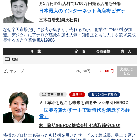
優秀各社の智恵と戦略
事業家のロマンと経営
月5万円の出店料で1700万円売る店舗も登場
日本最大のインターネット商店街ビデオ
若手異才経営者の発想
専門家のアドバイス
三木谷浩史(楽天社長)
なぜ楽天市場だけにお客が集まり、売れるのか。創業2年で900社が加
リーダーの器量を学ぶ
盟。デジタルにアナログ感覚を加え人気・知名度ともに大手を凌ぎ急成
長する若き企業集団A19986
テーマ
形 態
定 価
会員価格
購 入
ondemand_video
動画
企業戦略に学ぶ
完売しま
ビデオテープ
26,180円
26,180円
した
全国経営者セミナー収録〈売れ筋・人気ランキング〉＆新刊・好
評講話
音声・動画
最新刊
ダウンロード対応
【1月】音声・映像
成功哲学・人間学
ＡＩ革命を起こし未来を創るテック集団HEROZ
「世界を驚かす一手で新時代を創造する経
歴史・古典に学ぶ実務講話
営」
全国経営者セミナー収録〈売れ筋・人気〉音声＆動画20選
林 隆弘(HEROZ株式会社 代表取締役CEO)
将棋のプロ棋士も破ったAI技術を用いたサービスで急成長。盤上で磨い