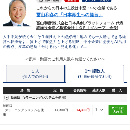
最新刊
ダウンロード対応
全国経営者セミナー収録〈売れ筋・人気ランキング〉＆新刊・好
評講話
これからの日本の主役は中堅・中小企業である
冨山和彦の「日本再生への提言」
資産戦略
冨山和彦(株式会社日本共創プラットフォーム 代表
取締役会長／株式会社ＩＧＰＩグループ 会長)
2025年春季全国経営者セミナー収録講演ＣＤ・講演ＤＶＤ・デジ
タル版（音声／動画ストリーミング・ダウンロード）
人手不足が続く今こそ生産性向上の絶好機！地方でも一人勝ちできる経
営へ転換せよ。賃上げで収益力も上げる戦略、中小企業に必要なAI活用
の視点、変革の急所「分ける化・見える化」 A...
目的別
＜音声・動画のご利用人数をお選びください＞
発想力を磨きたい
リーダーの魅力向上
１人
1〜複数人
(個人での利用)
(
社員研修等で利用)
財務・数字力の向上
後継者に聞かせたい
形 態
定 価
会員価格
受講人数
購 入
経営を改善したい
販売力を強化したい
ondemand_video
動画版（eラーニングシステムを使用）
動画版
カートに
（eラーニングシステムを使
14,300円
14,300円
キーワード
入れる
用）
歴史に学ぶ
思考法
労務問題・人事対策
経営計画