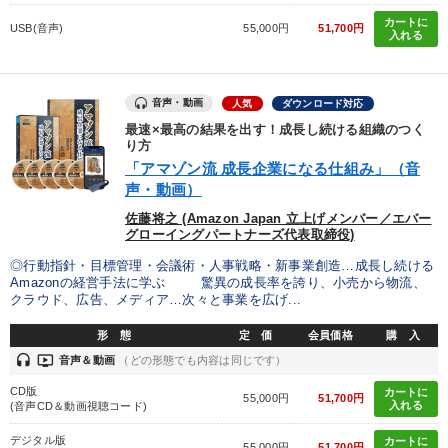
カートに
USB(音声)
55,000円
51,700円
入れる
音声・動画
人気
ダウンロード対応
最速×最高の結果を出す！成長し続ける組織のつく
り方
「アマゾン流 成長企業になる仕組み」（音
声・動画）
佐藤将之 (Amazon Japan 立上げメンバー／エバー
グローイングパートナーズ代表取締役)
◎行動指針・目標管理・会議術・人事戦略・新事業創造…成長し続ける
Amazonの経営手法に学ぶ 驚異の成長率を誇り、小売から物流、
クラウド、広告、メディア…次々と事業を広げ...
形 態
定 価
会員価格
購 入
headset
ondemand_video
音声＆動画
（どの形態でも内容は同じです）
CD版
カートに
55,000円
51,700円
入れる
(音声CD＆動画視聴コード)
デジタル版
カートに
55,000円
51,700円