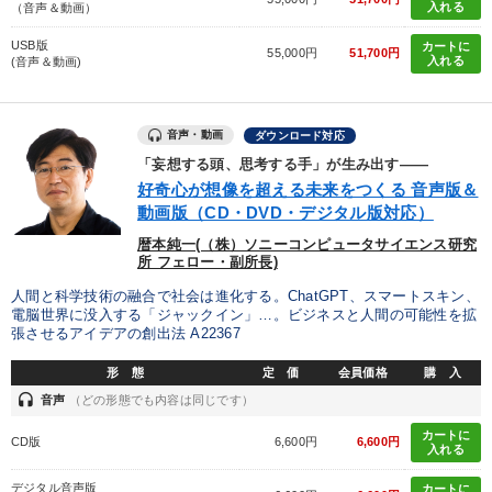
入れる
（音声＆動画）
USB版
カートに
55,000円
51,700円
入れる
(音声＆動画)
音声・動画
ダウンロード対応
「妄想する頭、思考する手」が生み出す――
好奇心が想像を超える未来をつくる 音声版＆
動画版（CD・DVD・デジタル版対応）
暦本純一(（株）ソニーコンピュータサイエンス研究
所 フェロー・副所長)
人間と科学技術の融合で社会は進化する。ChatGPT、スマートスキン、
電脳世界に没入する「ジャックイン」…。ビジネスと人間の可能性を拡
張させるアイデアの創出法 A22367
形 態
定 価
会員価格
購 入
headset
音声
（どの形態でも内容は同じです）
カートに
CD版
6,600円
6,600円
入れる
デジタル音声版
カートに