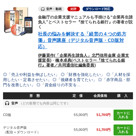
音声・動画
好評
ダウンロード対応
金融庁の企業支援マニュアルも手掛ける“企業再生請
負人”とベストセラー『捨てられる銀行』の著者が説
く
社長の悩みを解決する「経営の４つの処方
箋」音声講座（デジタル音声版・CD版対
応）
伊藤貢作(「企業再生請負人」北門信用金庫 企業支
援室長)
・
橋本卓典(ベストセラー『捨てられる銀
行』著者／共同通信社編集委員)
◎「売上や利益を伸ばしたい」 ◎「財務を強化したい」 ◎「人材を採
用したい・定着させたい」 ◎「後継者を育てたい」 ◎「赤字商品・部
門を改善したい」 ◎「資金繰りの不安を...
形 態
定 価
会員価格
購 入
headset
音声
（どの形態でも内容は同じです）
カートに
CD版
55,000円
51,700円
入れる
デジタル音声版
カートに
55,000円
51,700円
入れる
（配信＋ダウンロード）