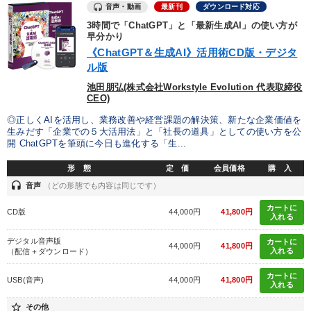
音声・動画
最新刊
ダウンロード対応
不動産
マーケティング
3時間で「ChatGPT」と「最新生成AI」の使い方が
早分かり
《ChatGPT＆生成AI》活用術CD版・デジタ
※「更新」を押すと「カテゴリー」「目的別」「キーワード」を更新いただけます。
ル版
池田朋弘(株式会社Workstyle Evolution 代表取締役
CEO)
タグから探す
local_offer
refresh
更新する
◎正しくAIを活用し、業務改善や経営課題の解決策、新たな企業価値を
すべての音声・動画（全2077タイトル）からお探しいただけます
生みだす「企業での５大活用法」と「社長の道具」としての使い方を公
開 ChatGPTを筆頭に今日も進化する「生...
タグ・キーワード
形 態
定 価
会員価格
購 入
headset
音声
（どの形態でも内容は同じです）
プロ経営者
M&A
不動産投資
お金の授業
カートに
CD版
44,000円
41,800円
入れる
通信販売
資産運用
人事戦略
心を磨く
デジタル音声版
カートに
44,000円
41,800円
入れる
（配信＋ダウンロード）
会社数字を学ぶ
創業者
聞き手・作間信司
金利
カートに
USB(音声)
44,000円
41,800円
入れる
コミュニケーション
金融
両利きの経営
中小企業
star_border
その他