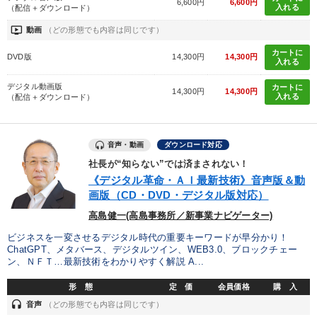
6,600円
6,600円
入れる
（配信＋ダウンロード）
ondemand_video
動画
（どの形態でも内容は同じです）
カートに
DVD版
14,300円
14,300円
入れる
デジタル動画版
カートに
14,300円
14,300円
入れる
（配信＋ダウンロード）
音声・動画
ダウンロード対応
社長が“知らない”では済まされない！
《デジタル革命・ＡＩ最新技術》音声版＆動
画版（CD・DVD・デジタル版対応）
高島健一(高島事務所／新事業ナビゲーター)
ビジネスを一変させるデジタル時代の重要キーワードが早分かり！
ChatGPT、メタバース、デジタルツイン、WEB3.0、ブロックチェー
ン、ＮＦＴ…最新技術をわかりやすく解説 A...
形 態
定 価
会員価格
購 入
headset
音声
（どの形態でも内容は同じです）