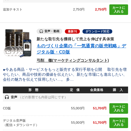
中村天風
繁盛
ドラッカー
ベンチャー
カートに
追加テキスト
2,750円
2,750円
入れる
生き方の指針
リーダーシップ
異発想
未来先見
※「更新」を押すと「タグ・キーワード」を更新いただけます。
音声・動画
最新刊
ダウンロード対応
新たな取引先を獲得して売上を伸ばす具体策
ものづくり企業の「一気通貫の販売戦略」デ
ジタル版・CD版
弓削 徹(マーケティングコンサルタント)
●今ある商品・サービスをもっと販売する実行手順を公開 取引先を増
やしたい、商品や技術の価値を伝えたい、新たな市場にも進出したい、
会社の魅力を伝えて採用したい…。 多...
形 態
定 価
会員価格
購 入
headset
音声
（どの形態でも内容は同じです）
カートに
CD版
55,000円
51,700円
入れる
デジタル音声版
カートに
55,000円
51,700円
入れる
（配信＋ダウンロード）