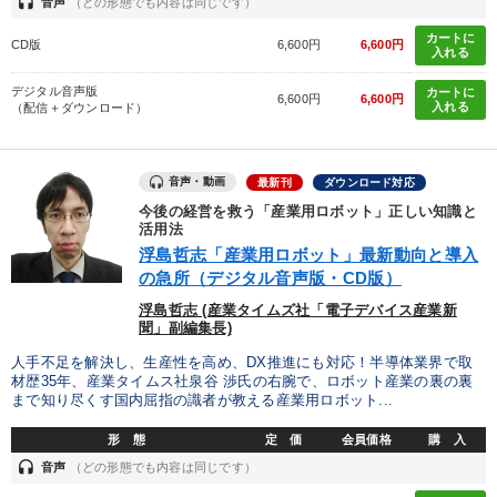
headset
音声
（どの形態でも内容は同じです）
カートに
CD版
6,600円
6,600円
入れる
デジタル音声版
カートに
6,600円
6,600円
入れる
（配信＋ダウンロード）
音声・動画
最新刊
ダウンロード対応
今後の経営を救う「産業用ロボット」正しい知識と
活用法
浮島哲志「産業用ロボット」最新動向と導入
の急所（デジタル音声版・CD版）
浮島哲志 (産業タイムズ社「電子デバイス産業新
聞」副編集長)
人手不足を解決し、生産性を高め、DX推進にも対応！半導体業界で取
材歴35年、産業タイムス社泉谷 渉氏の右腕で、ロボット産業の裏の裏
まで知り尽くす国内屈指の識者が教える産業用ロボット...
形 態
定 価
会員価格
購 入
headset
音声
（どの形態でも内容は同じです）