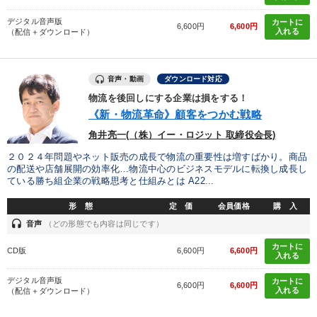
デジタル音声版
カートに
6,600円
6,600円
入れる
（配信＋ダウンロード）
音声・動画
ダウンロード対応
物流を後回しにする企業は損をする！
《新・物流革命》顧客をつかむ戦略
角井亮一(（株）イー・ロジット 取締役会長)
２０２４年問題やネット販売の成長で物流の重要性は増すばかり。商品
の配送や店舗展開の効率化…物流中心のビジネスモデルに転換し成長し
ている勝ち組企業の戦略思考と仕組みとは A22...
形 態
定 価
会員価格
購 入
headset
音声
（どの形態でも内容は同じです）
カートに
CD版
6,600円
6,600円
入れる
デジタル音声版
カートに
6,600円
6,600円
入れる
（配信＋ダウンロード）