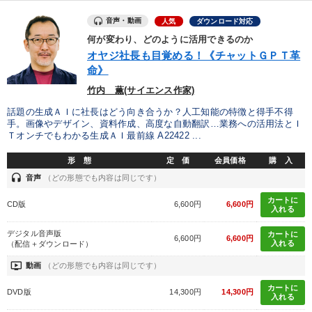
音声・動画
人気
ダウンロード対応
何が変わり、どのように活用できるのか
オヤジ社長も目覚める！《チャットＧＰＴ革
命》
竹内 薫(サイエンス作家)
話題の生成ＡＩに社長はどう向き合うか？人工知能の特徴と得手不得
手。画像やデザイン、資料作成、高度な自動翻訳…業務への活用法とＩ
Ｔオンチでもわかる生成ＡＩ最前線 A22422 ...
形 態
定 価
会員価格
購 入
headset
音声
（どの形態でも内容は同じです）
カートに
CD版
6,600円
6,600円
入れる
デジタル音声版
カートに
6,600円
6,600円
入れる
（配信＋ダウンロード）
ondemand_video
動画
（どの形態でも内容は同じです）
カートに
DVD版
14,300円
14,300円
入れる