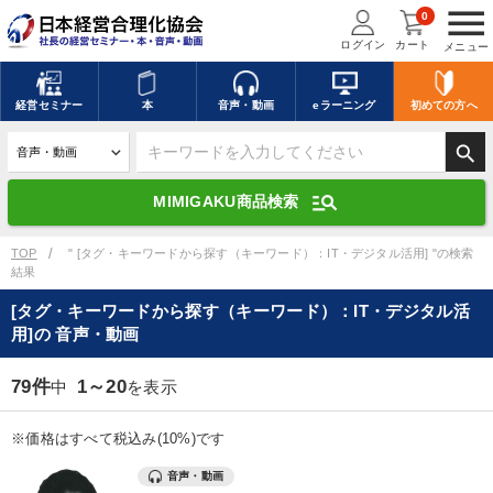
menu
0
ログイン
カート
メニュー
キーワードを入力して探す
edit
経営
セミナー
本
音声・動画
eラーニング
初めての方
へ
search
デジタル版対応のみ検索結果に表示する
manage_search
MIMIGAKU商品検索
search
上記の条件で検索
TOP
" [タグ・キーワードから探す（キーワード）：IT・デジタル活用] "の検索
結果
[タグ・キーワードから探す（キーワード）：IT・デジタル活
講演収録物を探す
mic
refresh
用]の 音声・動画
更新する
全国経営者セミナー講演収録物（全1315タイトル）からお探しいただけ
79件
1～20
中
を表示
ます
※価格はすべて税込み(10%)です
カテゴリー
音声・動画