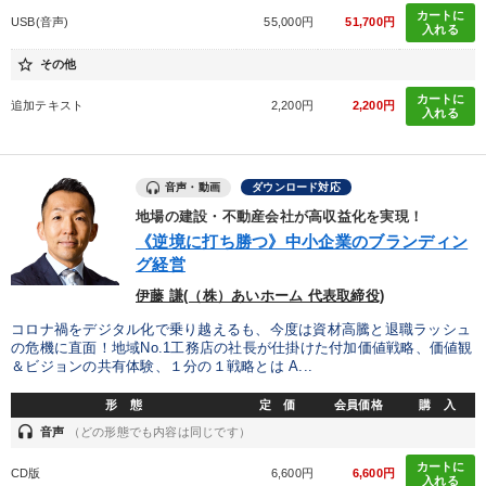
カートに
USB(音声)
55,000円
51,700円
入れる
star_border
その他
カートに
追加テキスト
2,200円
2,200円
入れる
音声・動画
ダウンロード対応
地場の建設・不動産会社が高収益化を実現！
《逆境に打ち勝つ》中小企業のブランディン
グ経営
伊藤 謙(（株）あいホーム 代表取締役)
コロナ禍をデジタル化で乗り越えるも、今度は資材高騰と退職ラッシュ
の危機に直面！地域No.1工務店の社長が仕掛けた付加価値戦略、価値観
＆ビジョンの共有体験、１分の１戦略とは A...
形 態
定 価
会員価格
購 入
headset
音声
（どの形態でも内容は同じです）
カートに
CD版
6,600円
6,600円
入れる