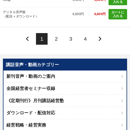
入れる
デジタル音声版
カートに
6,600円
6,600円
入れる
（配信＋ダウンロード）
keyboard_arrow_left
keyboard_arrow_right
1
2
3
4
講話音声・動画カテゴリー
新刊音声・動画のご案内
全国経営者セミナー収録
《定期刊行》月刊講話経営塾
ダウンロード・配信対応
経営戦略・経営実務