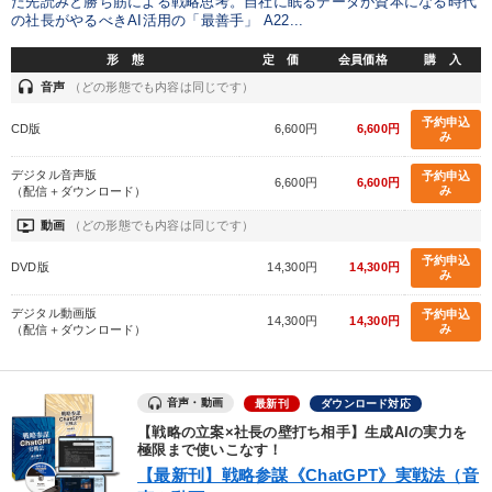
た先読みと勝ち筋による戦略思考。自社に眠るデータが資本になる時代
業種
の社長がやるべきAI活用の「最善手」 A22...
形 態
定 価
会員価格
購 入
製造業
卸売・小売・飲食業
建設・不動産業
headset
音声
（どの形態でも内容は同じです）
IT・サービス・金融業
コンサルタント
専門家
予約申込
CD版
6,600円
6,600円
み
デジタル音声版
予約申込
6,600円
6,600円
キーワード
み
（配信＋ダウンロード）
ondemand_video
動画
（どの形態でも内容は同じです）
多様性・ダイバーシティ
通販
話し方
予約申込
DVD版
14,300円
14,300円
み
海外の成功事例
M&A
経済予測
デジタル動画版
予約申込
14,300円
14,300円
み
（配信＋ダウンロード）
※「更新」を押すと「テーマ」「キーワード」を更新いただけます。
音声・動画
最新刊
ダウンロード対応
経営音声・動画を探す
ondemand_video
refresh
更新する
【戦略の立案×社長の壁打ち相手】生成AIの実力を
極限まで使いこなす！
全国経営者セミナー収録物以外の経営教材（全762タイトル）からお探
【最新刊】戦略参謀《ChatGPT》実戦法（音
しいただけます