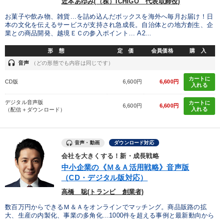
近本あゆみ(（株）ICHIGO 代表取締役)
お菓子や飲み物、雑貨…を詰め込んだボックスを海外へ毎月お届け！日
本の文化を伝えるサービスが支持され急成長。自治体との地方創生、企
業との商品開発、越境ＥＣの参入ポイント… A2...
形 態
定 価
会員価格
購 入
headset
音声
（どの形態でも内容は同じです）
カートに
CD版
6,600円
6,600円
入れる
デジタル音声版
カートに
6,600円
6,600円
入れる
（配信＋ダウンロード）
音声・動画
ダウンロード対応
会社を大きくする！新・成長戦略
中小企業の《Ｍ＆Ａ活用戦略》音声版
（CD・デジタル版対応）
高橋 聡(トランビ 創業者)
数百万円からできるＭ＆Ａをオンラインでマッチング。商品販路の拡
大、生産の内製化、事業の多角化…1000件を超える事例と最新動向から