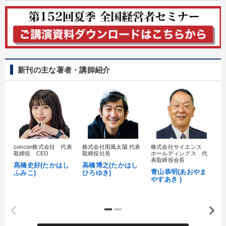
新刊の主な著者・講師紹介
concon株式会社 代表
株式会社雨風太陽 代表
株式会社サイエンス
髙
取締役 CEO
取締役社長
ホールディングス 代
村
表取締役会長
髙橋史好(たかはし
高橋博之(たかはし
し
青山恭明(あおやま
ふみこ)
ひろゆき)
やすあき )