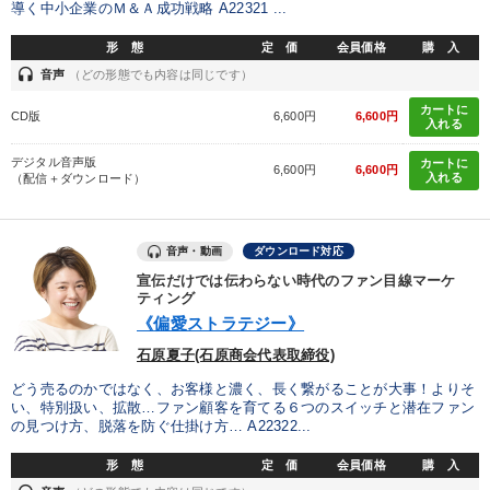
導く中小企業のＭ＆Ａ成功戦略 A22321 ...
形 態
定 価
会員価格
購 入
headset
音声
（どの形態でも内容は同じです）
カートに
CD版
6,600円
6,600円
入れる
デジタル音声版
カートに
6,600円
6,600円
入れる
（配信＋ダウンロード）
音声・動画
ダウンロード対応
宣伝だけでは伝わらない時代のファン目線マーケ
ティング
《偏愛ストラテジー》
石原夏子(石原商会代表取締役)
どう売るのかではなく、お客様と濃く、長く繋がることが大事！よりそ
い、特別扱い、拡散…ファン顧客を育てる６つのスイッチと潜在ファン
の見つけ方、脱落を防ぐ仕掛け方… A22322...
形 態
定 価
会員価格
購 入