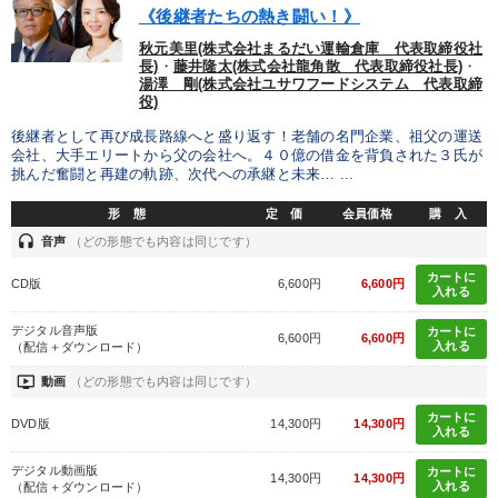
《後継者たちの熱き闘い！》
秋元美里(株式会社まるだい運輸倉庫 代表取締役社
タグから探す
local_offer
refresh
更新する
長)
・
藤井隆太(株式会社龍角散 代表取締役社長)
・
湯澤 剛(株式会社ユサワフードシステム 代表取締
すべての音声・動画（全2076タイトル）からお探しいただけます
役)
後継者として再び成長路線へと盛り返す！老舗の名門企業、祖父の運送
タグ・キーワード
会社、大手エリートから父の会社へ。４０億の借金を背負された３氏が
挑んだ奮闘と再建の軌跡、次代への承継と未来… ...
話し方
デジタルマーケティング
健康・ウェルビーイング
形 態
定 価
会員価格
購 入
headset
音声
（どの形態でも内容は同じです）
お金の授業
感動講話
投資
経済予測
ドラッカー
カートに
CD版
6,600円
6,600円
入れる
MBA
不動産
DX
伝統・文化
営業力強化
デジタル音声版
カートに
6,600円
6,600円
入れる
（配信＋ダウンロード）
資産運用
テレビ・ネットで話題
老舗企業
金融
ondemand_video
動画
（どの形態でも内容は同じです）
インバウンド
中小企業
インフレ対策・値上げ
カートに
DVD版
14,300円
14,300円
入れる
SNS活用
ベンチャー
一倉定
デジタル動画版
カートに
14,300円
14,300円
入れる
（配信＋ダウンロード）
仕事術・ビジネスハック