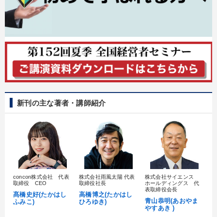
新刊の主な著者・講師紹介
concon株式会社 代表
株式会社雨風太陽 代表
株式会社サイエンス
髙
取締役 CEO
取締役社長
ホールディングス 代
村
表取締役会長
髙橋史好(たかはし
高橋博之(たかはし
し
青山恭明(あおやま
ふみこ)
ひろゆき)
やすあき )