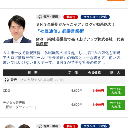
経営音声・動画を探す
ondemand_video
refresh
更新する
全国経営者セミナー収録物以外の経営教材（全761タイトル）からお探
しいただけます
音声・動画
最新刊
ダウンロード対応
ＳＮＳ全盛期だからこそアナログが効果絶大！
カテゴリー
『社長通信』必勝営業術
蒲池 崇(社長通信で売り上げアップ株式会社 代表
取締役)
【2026年7月】音声・映像ご案内商品
経済・景気・相場予測
Ａ４紙一枚で新規獲得、休眠顧客の掘り起こし、採用力の強化も実現！
音声と動画で学ぶ
【2月】音声・映像
【6月】音声・映像
アナログ情報発信ツール『社長通信』の効果と上手な書き方、使い方。
書いてはいけない９大テーマ、ＳＮＳが苦手な社長の顧客...
企業戦略に学ぶ
形 態
定 価
会員価格
購 入
headset
音声
（どの形態でも内容は同じです）
2026年春季全国経営者セミナー収録講演ＣＤ・講演ＤＶＤ・デジ
タル版（音声／動画ストリーミング・ダウンロード）
カートに
CD版
6,600円
6,600円
入れる
成功哲学・人間学
デジタル音声版
カートに
6,600円
6,600円
入れる
（配信＋ダウンロード）
全国経営者セミナー収録〈売れ筋・人気〉音声＆動画20選
147回春季大会
マーケティング
音声・動画
最新刊
ダウンロード対応