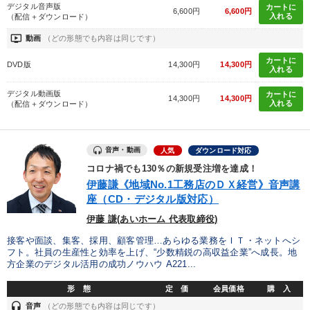
デジタル音声版
カートに
6,600円
6,600円
入れる
（配信＋ダウンロード）
ondemand_video
動画
（どの形態でも内容は同じです）
カートに
DVD版
14,300円
14,300円
入れる
デジタル動画版
カートに
14,300円
14,300円
入れる
（配信＋ダウンロード）
音声・動画
人気
ダウンロード対応
コロナ禍でも130％の新規受注増を達成！
伊藤謙《地域No.1工務店のＤＸ経営》音声講
座（CD・デジタル版対応）
伊藤 謙(あいホーム 代表取締役)
接客や面談、集客、採用、顧客管理…あらゆる業務をＩＴ・ネットへシ
フト。社員の生産性と効率を上げ、“少数精鋭の高収益企業”へ成長。地
方企業のデジタル活用の成功ノウハウ A221...
形 態
定 価
会員価格
購 入
headset
音声
（どの形態でも内容は同じです）