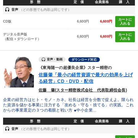
形 態
定 価
会員価格
購 入
headset
音声
（どの形態でも内容は同じです）
カートに
CD版
6,600円
6,600円
入れる
デジタル音声版
カートに
6,600円
6,600円
入れる
（配信＋ダウンロード）
音声・動画
ダウンロード対応
《東海随一の超優良企業》スター精密の
佐藤肇「最小の経営資源で最大の効果を上げ
る経営」CD・DVD・配信
佐藤 肇(スター精密株式会社 代表取締役会長)
企業の経営力はヒト・モノ・カネ。社長は経営を分数で捉えよ。限られ
た資源を儲かる事業に注力する「攻める・守る・捨てる」の実践。これ
からの事業選定の３つの着眼と戦い方 ●中小企業...
形 態
定 価
会員価格
購 入
headset
音声
（どの形態でも内容は同じです）