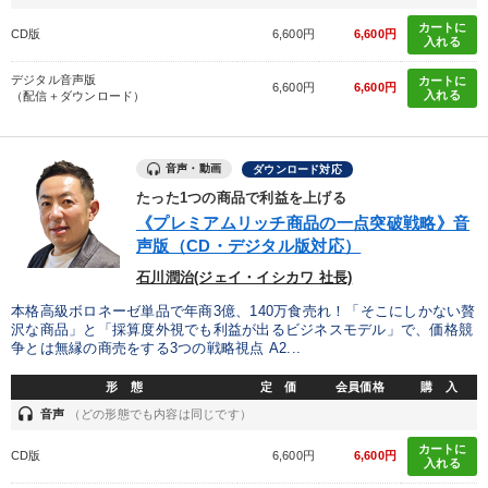
カートに
CD版
6,600円
6,600円
入れる
デジタル音声版
カートに
6,600円
6,600円
入れる
（配信＋ダウンロード）
音声・動画
ダウンロード対応
たった1つの商品で利益を上げる
《プレミアムリッチ商品の一点突破戦略》音
声版（CD・デジタル版対応）
石川潤治(ジェイ・イシカワ 社長)
本格高級ボロネーゼ単品で年商3億、140万食売れ！「そこにしかない贅
沢な商品」と「採算度外視でも利益が出るビジネスモデル」で、価格競
争とは無縁の商売をする3つの戦略視点 A2...
形 態
定 価
会員価格
購 入
headset
音声
（どの形態でも内容は同じです）
カートに
CD版
6,600円
6,600円
入れる