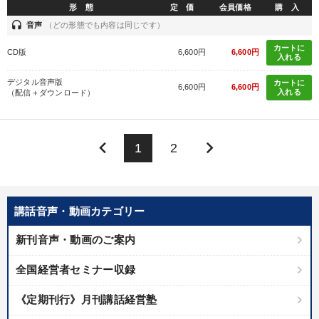
形 態
定 価
会員価格
購 入
headset
音声
（どの形態でも内容は同じです）
カートに
CD版
6,600円
6,600円
入れる
デジタル音声版
カートに
6,600円
6,600円
入れる
（配信＋ダウンロード）
keyboard_arrow_left
keyboard_arrow_right
1
2
講話音声・動画カテゴリー
新刊音声・動画のご案内
全国経営者セミナー収録
《定期刊行》月刊講話経営塾