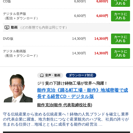
CD版
6,600円
6,600円
入れる
デジタル音声版
カートに
6,600円
6,600円
入れる
（配信＋ダウンロード）
ondemand_video
動画
（どの形態でも内容は同じです）
カートに
DVD版
14,300円
14,300円
入れる
デジタル動画版
カートに
14,300円
14,300円
入れる
（配信＋ダウンロード）
音声・動画
ダウンロード対応
ジリ貧の下請け鋳物工場が世界へ飛躍！
能作克治《踊る町工場・能作》地域密着で成
長する経営CD・デジタル版
能作克治(能作 代表取締役社長)
守る伝統産業から攻める伝統産業へ！鋳物の人気ブランドを確立し業界
の代表企業に躍進。地方創生につなぐ産業観光のハブ化、社員の誇りが
生まれる仕掛け…地域とともに成長する能作の経営法 ...