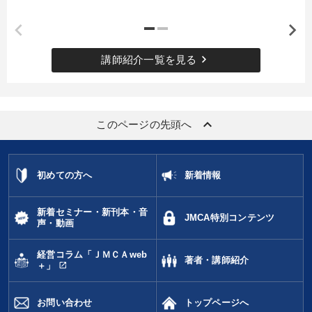
keyboard_arrow_right
講師紹介一覧を見る
keyboard_arrow_up
このページの先頭へ
初めての方へ
新着情報
新着セミナー・新刊本・音
JMCA特別コンテンツ
声・動画
経営コラム「ＪＭＣＡweb
著者・講師紹介
open_in_new
＋」
お問い合わせ
トップページへ