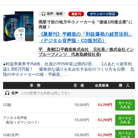
音声・動画
最新刊
ダウンロード対応
廃業寸前の地方中小メーカーを “価値100億企業”に
再建！
《最新刊》平鍛造の「利益爆発の経営法則」
（デジタル音声版・CD版対応）
平 美都江(平鍛造株式会社 元社長／株式会社イン
プルーブメンツ 代表取締役社長)
●利益率業界平均4倍、社員の平均年収は県内2倍、 1人あたり経常利
益1,300万円超！ 爆発的な儲けを生み出す会社のつくり方を公開 北
陸の中小メーカーの雄・平鍛造。...
形 態
定 価
会員価格
購 入
headset
音声
（どの形態でも内容は同じです）
カートに
CD版
55,000円
51,700円
入れる
デジタル音声版
カートに
55,000円
51,700円
入れる
（配信＋ダウンロード）
カートに
USB(音声)
55,000円
51,700円
入れる