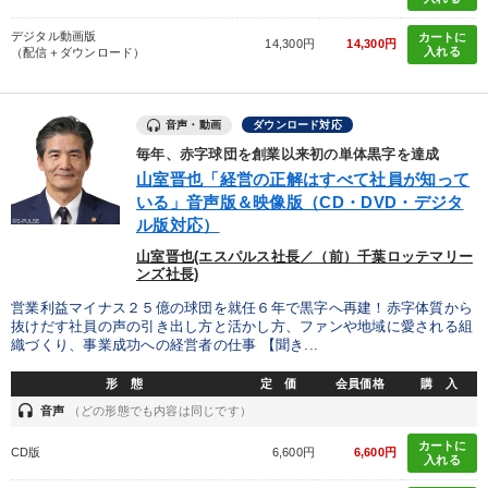
デジタル動画版
カートに
14,300円
14,300円
入れる
（配信＋ダウンロード）
音声・動画
ダウンロード対応
毎年、赤字球団を創業以来初の単体黒字を達成
山室晋也「経営の正解はすべて社員が知って
いる」音声版＆映像版（CD・DVD・デジタ
ル版対応）
山室晋也(エスパルス社長／（前）千葉ロッテマリー
ンズ社長)
営業利益マイナス２５億の球団を就任６年で黒字へ再建！赤字体質から
抜けだす社員の声の引き出し方と活かし方、ファンや地域に愛される組
織づくり、事業成功への経営者の仕事 【聞き...
形 態
定 価
会員価格
購 入
headset
音声
（どの形態でも内容は同じです）
カートに
CD版
6,600円
6,600円
入れる