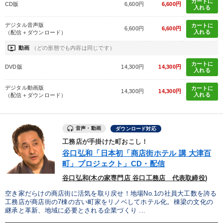
カートに
CD版
6,600円
6,600円
入れる
デジタル音声版
カートに
6,600円
6,600円
入れる
（配信＋ダウンロード）
ondemand_video
動画
（どの形態でも内容は同じです）
カートに
DVD版
14,300円
14,300円
入れる
デジタル動画版
カートに
14,300円
14,300円
入れる
（配信＋ダウンロード）
音声・動画
ダウンロード対応
工務店が手掛けた町おこし！
谷口弘和「日本初「商店街ホテル 講 大津百
町」プロジェクト」CD・配信
谷口弘和(木の家専門店 谷口工務店 代表取締役)
空き家だらけの商店街に活気を取り戻せ！地場No.1の社員大工数を誇る
工務店が商店街の7棟の古い町家をリノベしてホテル化。棟梁の文化の
継承と革新、地域に必要とされる企業づくり ...