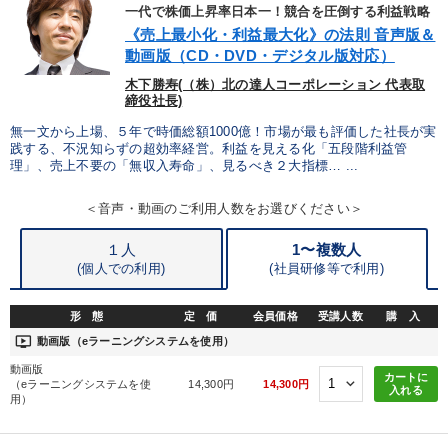
優秀各社の智恵と戦略
事業家のロマンと経営
一代で株価上昇率日本一！競合を圧倒する利益戦略
《売上最小化・利益最大化》の法則 音声版＆
若手異才経営者の発想
専門家のアドバイス
動画版（CD・DVD・デジタル版対応）
木下勝寿(（株）北の達人コーポレーション 代表取
リーダーの器量を学ぶ
締役社長)
無一文から上場、５年で時価総額1000億！市場が最も評価した社長が実
践する、不況知らずの超効率経営。利益を見える化「五段階利益管
テーマ
理」、売上不要の「無収入寿命」、見るべき２大指標… ...
＜音声・動画のご利用人数をお選びください＞
【最新刊】時代を超える経営150の言葉＋社長のスピーチ・話材
集２タイトル
１人
1〜複数人
2026年春季全国経営者セミナー収録講演ＣＤ・講演ＤＶＤ・デジ
(個人での利用)
(
社員研修等で利用)
タル版（音声／動画ストリーミング・ダウンロード）
形 態
定 価
会員価格
受講人数
購 入
2025年夏季全国経営者セミナー収録講演ＣＤ・講演ＤＶＤ・デジ
タル版（音声／動画ストリーミング・ダウンロード）
ondemand_video
動画版（eラーニングシステムを使用）
動画版
カートに
会社のパフォーマンスを高める講話
（eラーニングシステムを使
14,300円
14,300円
入れる
用）
最新刊・戦略参謀ChatGPT実戦法と中小企業のDXと講話ご案内