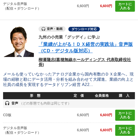
デジタル音声版
カートに
6,600円
6,600円
入れる
（配信＋ダウンロード）
音声・動画
ダウンロード対応
九州の小売業「グッデイ」に学ぶ
「業績が上がる！ＤＸ経営の実践法」音声版
（CD・デジタル版対応）
柳瀬隆志(嘉穂無線ホールディングス 代表取締役社
長)
メールも使っていなかったアナログ企業から国内有数のＤＸ企業へ。現
場の経験と勘にデータ活用・分析を組み合わせて大躍進。業績の向上と
社員の成長を実現するデータドリブン経営 A22...
形 態
定 価
会員価格
購 入
headset
音声
（どの形態でも内容は同じです）
カートに
CD版
6,600円
6,600円
入れる
デジタル音声版
カートに
6,600円
6,600円
入れる
（配信＋ダウンロード）