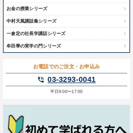
お金の授業シリーズ
中村天風講話集シリーズ
一倉定の社長学講話シリーズ
牟田學の実学の門シリーズ
お電話でのご注文・お申込み
03-3293-0041
phone_in_talk
平日9:00〜17:00