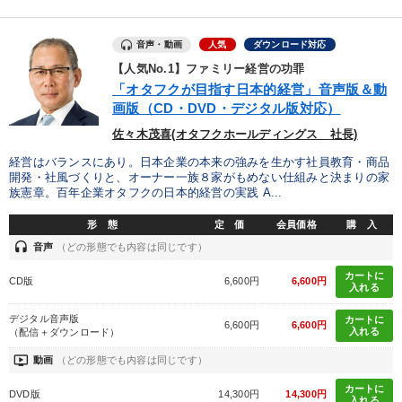
音声・動画
人気
ダウンロード対応
【人気No.1】ファミリー経営の功罪
「オタフクが目指す日本的経営」音声版＆動
画版（CD・DVD・デジタル版対応）
佐々木茂喜(オタフクホールディングス 社長)
経営はバランスにあり。日本企業の本来の強みを生かす社員教育・商品
開発・社風づくりと、オーナー一族８家がもめない仕組みと決まりの家
族憲章。百年企業オタフクの日本的経営の実践 A...
形 態
定 価
会員価格
購 入
headset
音声
（どの形態でも内容は同じです）
カートに
CD版
6,600円
6,600円
入れる
デジタル音声版
カートに
6,600円
6,600円
入れる
（配信＋ダウンロード）
ondemand_video
動画
（どの形態でも内容は同じです）
カートに
DVD版
14,300円
14,300円
入れる