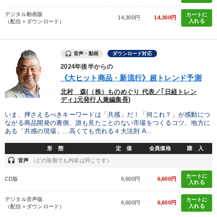
デジタル動画版
カートに
14,300円
14,300円
入れる
（配信＋ダウンロード）
音声・動画
ダウンロード対応
2024年後半からの
《大ヒット商品・新流行》超トレンド予測
北村 森(（株）ものめぐり 代表／｢日経トレン
ディ｣元発行人兼編集長)
いま、押さえるべきキーワードは「共感」だ！「何これ？」が感動につ
ながる商品開発の裏側、誰も見たことのない市場をつくるコツ、地方に
ある「共感の現場」…高くても売れる４大法則 A...
形 態
定 価
会員価格
購 入
headset
音声
（どの形態でも内容は同じです）
カートに
CD版
6,600円
6,600円
入れる
デジタル音声版
カートに
6,600円
6,600円
入れる
（配信＋ダウンロード）