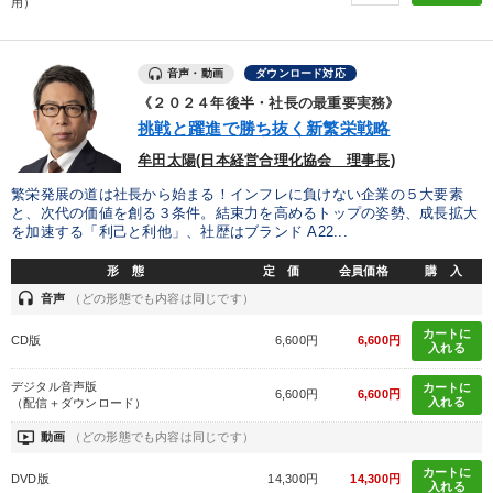
用）
音声・動画
ダウンロード対応
《２０２４年後半・社長の最重要実務》
挑戦と躍進で勝ち抜く新繁栄戦略
牟田太陽(日本経営合理化協会 理事長)
繁栄発展の道は社長から始まる！インフレに負けない企業の５大要素
と、次代の価値を創る３条件。結束力を高めるトップの姿勢、成長拡大
を加速する「利己と利他」、社歴はブランド A22...
形 態
定 価
会員価格
購 入
headset
音声
（どの形態でも内容は同じです）
カートに
CD版
6,600円
6,600円
入れる
デジタル音声版
カートに
6,600円
6,600円
入れる
（配信＋ダウンロード）
ondemand_video
動画
（どの形態でも内容は同じです）
カートに
DVD版
14,300円
14,300円
入れる