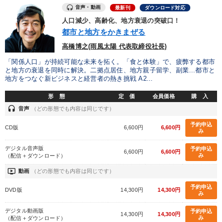
音声・動画
経営戦略・経営実務
最新刊
ダウンロード対応
人口減少、高齢化、地方衰退の突破口！
都市と地方をかきまぜる
業種
高橋博之(雨風太陽 代表取締役社長)
「関係人口」が持続可能な未来を拓く。「食と体験」で、疲弊する都市
製造業
卸売・小売・飲食業
建設・不動産業
と地方の衰退を同時に解決。二拠点居住、地方親子留学、副業…都市と
地方をつなぐ新ビジネスと経営者の熱き挑戦 A2...
IT・サービス・金融業
コンサルタント
専門家
形 態
定 価
会員価格
購 入
headset
音声
（どの形態でも内容は同じです）
キーワード
予約申込
CD版
6,600円
6,600円
み
後継者
経済予測
交渉
中村天風
理念・パーパス
デジタル音声版
予約申込
6,600円
6,600円
み
（配信＋ダウンロード）
企業再建
ondemand_video
動画
（どの形態でも内容は同じです）
予約申込
DVD版
14,300円
14,300円
※「更新」を押すと「テーマ」「キーワード」を更新いただけます。
み
デジタル動画版
予約申込
14,300円
14,300円
み
（配信＋ダウンロード）