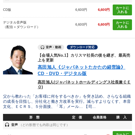
カートに
CD版
6,600円
6,600円
入れる
デジタル音声版
カートに
6,600円
6,600円
入れる
（配信＋ダウンロード）
音声・動画
ダウンロード対応
【会場人気No.1】カリスマ社長の後を継ぎ、最高売
上を更新
髙田旭人《ジャパネットたかたの経営論》
CD・DVD・デジタル版
髙田旭人(ジャパネットホールディングス社長兼ＣＥ
Ｏ)
父から教わった「お客様に何をするべきか」を突き詰め、さらなる組織
の成長を目指し、分社化と働き方改革を実行。減らすよりなくす、本音
文化、ＥＣＲＳ、５分面接、「耳」メール… 【司...
形 態
定 価
会員価格
購 入
headset
音声
（どの形態でも内容は同じです）
カートに