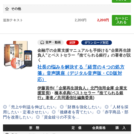
star_border
その他
カートに
追加テキスト
2,200円
2,200円
入れる
音声・動画
好評
ダウンロード対応
金融庁の企業支援マニュアルも手掛ける“企業再生請
負人”とベストセラー『捨てられる銀行』の著者が説
く
社長の悩みを解決する「経営の４つの処方
箋」音声講座（デジタル音声版・CD版対
応）
伊藤貢作(「企業再生請負人」北門信用金庫 企業支
援室長)
・
橋本卓典(ベストセラー『捨てられる銀
行』著者／共同通信社編集委員)
◎「売上や利益を伸ばしたい」 ◎「財務を強化したい」 ◎「人材を採
用したい・定着させたい」 ◎「後継者を育てたい」 ◎「赤字商品・部
門を改善したい」 ◎「資金繰りの不安を...
形 態
定 価
会員価格
購 入