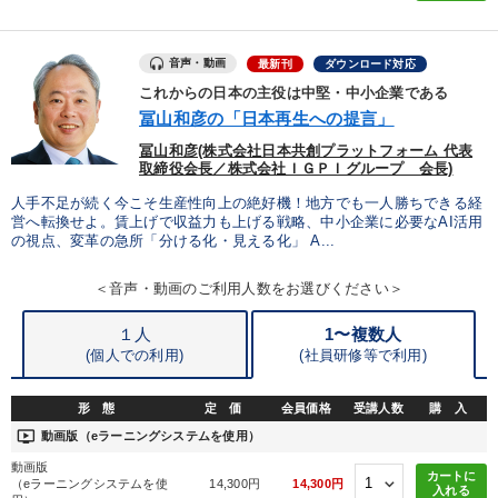
※「更新」を押すと「タグ・キーワード」を更新いただけます。
音声・動画
最新刊
ダウンロード対応
これからの日本の主役は中堅・中小企業である
冨山和彦の「日本再生への提言」
冨山和彦(株式会社日本共創プラットフォーム 代表
取締役会長／株式会社ＩＧＰＩグループ 会長)
人手不足が続く今こそ生産性向上の絶好機！地方でも一人勝ちできる経
営へ転換せよ。賃上げで収益力も上げる戦略、中小企業に必要なAI活用
の視点、変革の急所「分ける化・見える化」 A...
＜音声・動画のご利用人数をお選びください＞
１人
1〜複数人
(個人での利用)
(
社員研修等で利用)
形 態
定 価
会員価格
受講人数
購 入
ondemand_video
動画版（eラーニングシステムを使用）
動画版
カートに
（eラーニングシステムを使
14,300円
14,300円
入れる