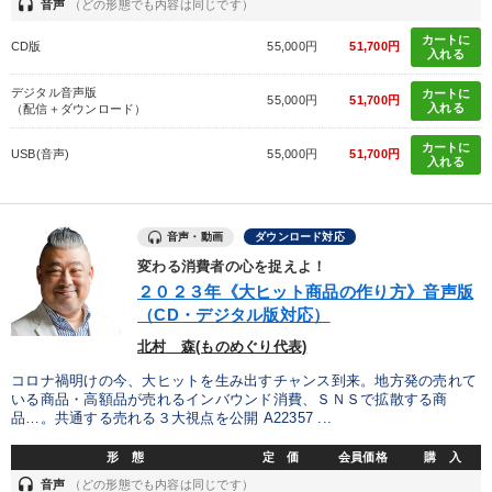
headset
音声
（どの形態でも内容は同じです）
カートに
CD版
55,000円
51,700円
入れる
デジタル音声版
カートに
55,000円
51,700円
入れる
（配信＋ダウンロード）
カートに
USB(音声)
55,000円
51,700円
入れる
音声・動画
ダウンロード対応
変わる消費者の心を捉えよ！
２０２３年《大ヒット商品の作り方》音声版
（CD・デジタル版対応）
北村 森(ものめぐり代表)
コロナ禍明けの今、大ヒットを生み出すチャンス到来。地方発の売れて
いる商品・高額品が売れるインバウンド消費、ＳＮＳで拡散する商
品…。共通する売れる３大視点を公開 A22357 ...
形 態
定 価
会員価格
購 入
headset
音声
（どの形態でも内容は同じです）