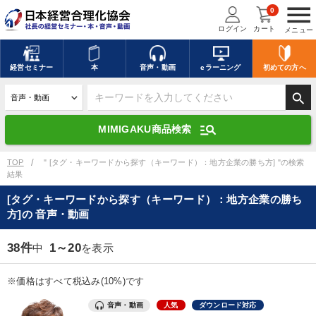
menu
0
ログイン
カート
メニュー
キーワードを入力して探す
edit
経営
セミナー
本
音声・動画
eラーニング
初めての方
へ
search
デジタル版対応のみ検索結果に表示する
manage_search
MIMIGAKU商品検索
search
上記の条件で検索
TOP
" [タグ・キーワードから探す（キーワード）：地方企業の勝ち方] "の検索
結果
[タグ・キーワードから探す（キーワード）：地方企業の勝ち
講演収録物を探す
mic
refresh
方]の 音声・動画
更新する
全国経営者セミナー講演収録物（全1315タイトル）からお探しいただけ
38件
1～20
中
を表示
ます
※価格はすべて税込み(10%)です
カテゴリー
音声・動画
人気
ダウンロード対応