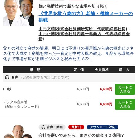
最新刊・戦略参謀ChatGPT実戦法と中小企業のDXと講話ご案内
麹と発酵技術で新たな市場を切り拓く
《世界を救う麹の力》老舗・種麹メーカーの
挑戦
目的別
山元文晴(株式会社源麹研究所 代表取締役社長)
・
山元正博(株式会社河内源一郎商店 代表取締役会
長)
経営体系を学びたい
リーダーの魅力向上
父との対立で突然の解雇、明日には不渡りの瀬戸際から麹の観光ビジネ
ス化で大成功！窮地を救った一倉定と中村天風の教え。食品から環境浄
組織を強化したい
新事業・新商品づくり
化まで市場が広がる麹ビジネスと秘めた力 A22...
社員研修を行いたい
経営を改善したい
形 態
定 価
会員価格
購 入
headset
音声
（どの形態でも内容は同じです）
キーワード
カートに
CD版
6,600円
6,600円
入れる
デジタル音声版
カートに
6,600円
6,600円
中小企業
早分かり
営業力強化
会社数字を学ぶ
入れる
（配信＋ダウンロード）
繁盛
モチベーション
音声・動画
最新刊
ダウンロード対応
※「更新」を押すと「カテゴリー」「目的別」「キーワード」を更新いただけます。
会社を継いでみたら、まさかの借金４０億円!?