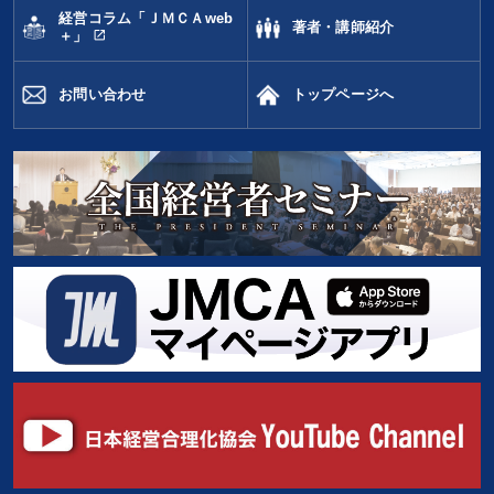
経営コラム「ＪＭＣＡweb
著者・講師紹介
open_in_new
＋」
お問い合わせ
トップページへ