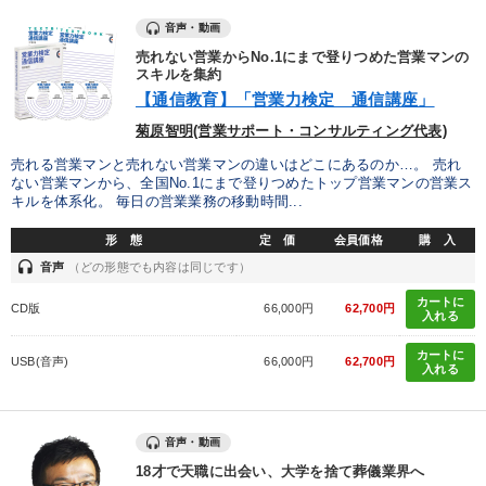
音声・動画
売れない営業からNo.1にまで登りつめた営業マンの
スキルを集約
【通信教育】「営業力検定 通信講座」
菊原智明(営業サポート・コンサルティング代表)
売れる営業マンと売れない営業マンの違いはどこにあるのか…。 売れ
ない営業マンから、全国No.1にまで登りつめたトップ営業マンの営業ス
キルを体系化。 毎日の営業業務の移動時間...
形 態
定 価
会員価格
購 入
headset
音声
（どの形態でも内容は同じです）
カートに
CD版
66,000円
62,700円
入れる
カートに
USB(音声)
66,000円
62,700円
入れる
音声・動画
18才で天職に出会い、大学を捨て葬儀業界へ