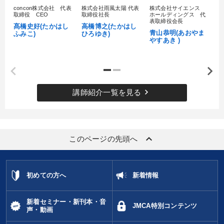
concon株式会社 代表
株式会社雨風太陽 代表
株式会社サイエンス
髙
取締役 CEO
取締役社長
ホールディングス 代
村
表取締役会長
髙橋史好(たかはし
高橋博之(たかはし
し
青山恭明(あおやま
ふみこ)
ひろゆき)
やすあき )
keyboard_arrow_right
講師紹介一覧を見る
keyboard_arrow_up
このページの先頭へ
初めての方へ
新着情報
新着セミナー・新刊本・音
JMCA特別コンテンツ
声・動画