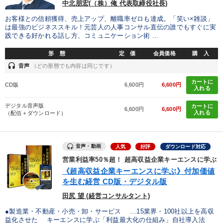
中北朋宏(（株）俺 代表取締役社長)
製造業
卸売・小売・飲食業
建設・不動産業
お客様との信頼獲得、売上アップ、離職率ゼロも達成。「笑い×雑談」
は最強のビジネススキル！元芸人の人事コンサル直伝の誰でもすぐに実
IT・サービス・金融業
コンサルタント
専門家
践できる好かれる話し方、コミュニケーション術 ...
形 態
定 価
会員価格
購 入
キーワード
headset
音声
（どの形態でも内容は同じです）
カートに
CD版
6,600円
6,600円
入れる
マーケティング
イノベーション
モチベーション
デジタル音声版
カートに
6,600円
6,600円
労務問題・リスク対策
不動産
地方企業の勝ち方
入れる
（配信＋ダウンロード）
※「更新」を押すと「テーマ」「キーワード」を更新いただけます。
音声・動画
人気
好評
ダウンロード対応
営業利益率50％超！ 超高収益企業キーエンスに学ぶ
経営音声・動画を探す
ondemand_video
refresh
更新する
《超高収益企業キーエンスに学ぶ》付加価値
を生む経営 CD版・デジタル版
全国経営者セミナー収録物以外の経営教材（全762タイトル）からお探
しいただけます
田尻 望 (経営コンサルタント)
●製造業・不動産・小売・卸・サービス …15業界・100社以上を高収
カテゴリー
益化させた キーエンスに学ぶ「利益最大化の仕組み」自社導入法