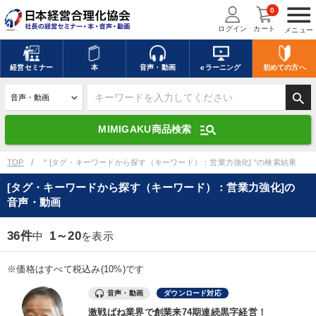
menu
0
ログイン
カート
メニュー
キーワードを入力して探す
edit
経営
セミナー
本
音声・動画
eラーニング
初めての方
へ
search
デジタル版対応のみ検索結果に表示する
manage_search
MIMIGAKU商品検索
search
上記の条件で検索
TOP
" [タグ・キーワードから探す（キーワード）：営業力強化] "の検索結果
[タグ・キーワードから探す（キーワード）：営業力強化]の
音声・動画
講演収録物を探す
mic
refresh
更新する
36件
1～20
中
を表示
全国経営者セミナー講演収録物（全1315タイトル）からお探しいただけ
ます
※価格はすべて税込み(10%)です
カテゴリー
音声・動画
ダウンロード対応
激戦ばね業界で創業来74期連続黒字経営！