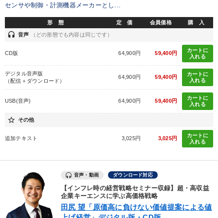
センサや制御・計測機器メーカーとし...
【2026年7月】音声・映像ご案内商品
最新技術・トレンド
形 態
定 価
会員価格
購 入
headset
音声
（どの形態でも内容は同じです）
【2月】音声・映像
カートに
CD版
64,900円
59,400円
入れる
経営者のための《音声・動画で学ぶ》講演シリーズ
デジタル音声版
カートに
64,900円
59,400円
入れる
（配信＋ダウンロード）
企業戦略に学ぶ
《強い財務を実践する経営者》講話４選
カートに
USB(音声)
64,900円
59,400円
入れる
経済・景気・相場予測
147回春季大会
star_border
その他
組織・採用・スキル
経営リーダーの考え方と戦略を学ぶ
カートに
追加テキスト
3,025円
3,025円
入れる
2026年夏季全国経営者セミナー収録講演ＣＤ・講演ＤＶＤ・デジ
タル版（音声／動画ストリーミング・ダウンロード）
音声と動画で学ぶ
音声・動画
ダウンロード対応
【インフレ時の経営戦略セミナー収録】超・高収益
企業キーエンスに学ぶ高価格戦略
目的別
田尻 望「原価高に負けない価値提案による値
上げ経営」デジタル版・CD版