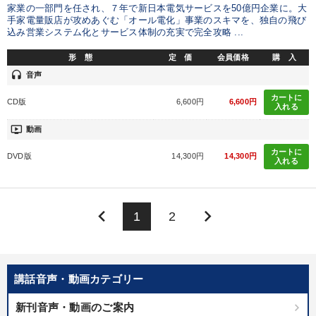
家業の一部門を任され、７年で新日本電気サービスを50億円企業に。大
手家電量販店が攻めあぐむ「オール電化」事業のスキマを、独自の飛び
込み営業システム化とサービス体制の充実で完全攻略 ...
形 態
定 価
会員価格
購 入
headset
音声
カートに
CD版
6,600円
6,600円
入れる
ondemand_video
動画
カートに
DVD版
14,300円
14,300円
入れる
keyboard_arrow_left
keyboard_arrow_right
1
2
講話音声・動画カテゴリー
新刊音声・動画のご案内