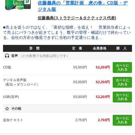
佐藤義典の「営業計画 虎の巻」CD版・デ
ジタル版
佐藤義典(ストラテジー＆タクティクス代表)
■売上を追うのではなく、「適切な指標」を追え！ 営業担当者によっ
て売上にバラつきが起きてしまう、数字の管理・確認だけで終わってい
る、会社の方針が徹底できずに当初の予定通りに進ま...
形 態
定 価
会員価格
購 入
headset
音声
（どの形態でも内容は同じです）
カートに
CD版
55,000円
52,250円
入れる
デジタル音声版
カートに
55,000円
52,250円
入れる
（配信＋ダウンロード）
カートに
USB(音声)
55,000円
52,250円
入れる
star_border
その他
カートに
追加テキスト
2,750円
2,750円
入れる