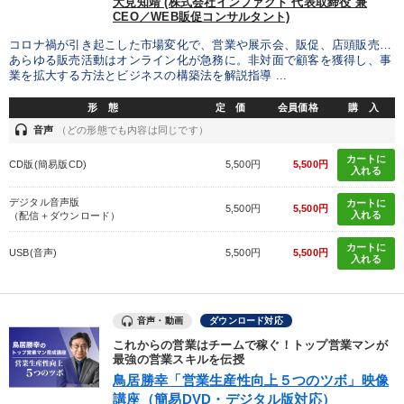
大見知靖 (株式会社インファクト 代表取締役 兼
CEO／WEB販促コンサルタント)
コロナ禍が引き起こした市場変化で、営業や展示会、販促、店頭販売…
あらゆる販売活動はオンライン化が急務に。非対面で顧客を獲得し、事
業を拡大する方法とビジネスの構築法を解説指導 ...
形 態
定 価
会員価格
購 入
headset
音声
（どの形態でも内容は同じです）
カートに
CD版(簡易版CD)
5,500円
5,500円
入れる
デジタル音声版
カートに
5,500円
5,500円
入れる
（配信＋ダウンロード）
カートに
USB(音声)
5,500円
5,500円
入れる
音声・動画
ダウンロード対応
これからの営業はチームで稼ぐ！トップ営業マンが
最強の営業スキルを伝授
鳥居勝幸「営業生産性向上５つのツボ」映像
講座（簡易DVD・デジタル版対応）