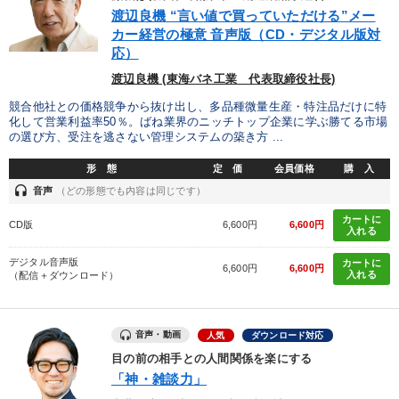
優秀各社の智恵と戦略
事業家のロマンと経営
渡辺良機 “言い値で買っていただける”メー
カー経営の極意 音声版（CD・デジタル版対
若手異才経営者の発想
専門家のアドバイス
応）
渡辺良機 (東海バネ工業 代表取締役社長)
リーダーの器量を学ぶ
競合他社との価格競争から抜け出し、多品種微量生産・特注品だけに特
化して営業利益率50％。ばね業界のニッチトップ企業に学ぶ勝てる市場
の選び方、受注を逃さない管理システムの築き方 ...
テーマ
形 態
定 価
会員価格
購 入
headset
経済・景気・相場予測
音声
（どの形態でも内容は同じです）
カートに
CD版
6,600円
6,600円
【最新刊】精神科医・和田秀樹の「老いない力」＋健康な社長と
入れる
会社をつくる厳選講話
デジタル音声版
カートに
6,600円
6,600円
入れる
（配信＋ダウンロード）
改善・生産性向上
売上直結の営業力や販売力を獲得する
148回夏季大会
後継社長・アトツギ
音声・動画
人気
ダウンロード対応
目の前の相手との人間関係を楽にする
業種
「神・雑談力」