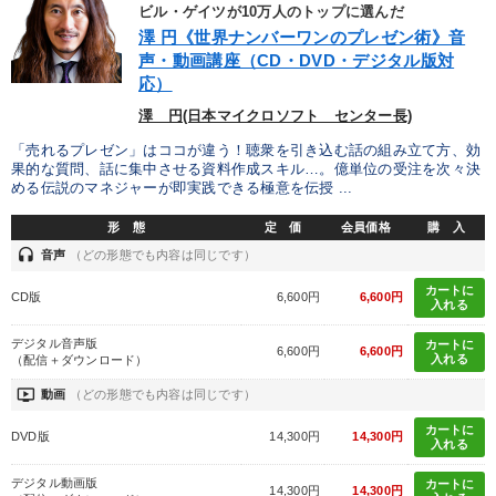
ビル・ゲイツが10万人のトップに選んだ
澤 円《世界ナンバーワンのプレゼン術》音
声・動画講座（CD・DVD・デジタル版対
応）
澤 円(日本マイクロソフト センター長)
「売れるプレゼン」はココが違う！聴衆を引き込む話の組み立て方、効
果的な質問、話に集中させる資料作成スキル…。億単位の受注を次々決
める伝説のマネジャーが即実践できる極意を伝授 ...
形 態
定 価
会員価格
購 入
headset
音声
（どの形態でも内容は同じです）
カートに
CD版
6,600円
6,600円
入れる
デジタル音声版
カートに
6,600円
6,600円
入れる
（配信＋ダウンロード）
ondemand_video
動画
（どの形態でも内容は同じです）
カートに
DVD版
14,300円
14,300円
入れる
デジタル動画版
カートに
14,300円
14,300円