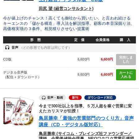
発想力を磨きたい
新事業・新商品づくり
田尻 望 (経営コンサルタント)
今が値上げのチャンス！高くても御社から買いたい、と言われ続ける
財務・数字力の向上
リーダーの魅力向上
キーエンスの「儲かる構造」導入法を解説指導。顧客の本音深掘り法、
高価格実現の３条件、相見積りさせない提案術
パフォーマンス向上
社員研修を行いたい
形 態
定 価
会員価格
購 入
headset
音声
（どの形態でも内容は同じです）
キーワード
完売しま
CD版
6,600円
6,600円
した
DX
生産性向上
トレンド
労務問題・人事対策
デジタル音声版
カートに
6,600円
6,600円
入れる
（配信＋ダウンロード）
感動講話
デジタルマーケティング
音声・動画
新刊
ダウンロード対応
※「更新」を押すと「カテゴリー」「目的別」「キーワード」を更新いただけます。
今まで300社以上を指導、５万人超を稼ぐ営業に変
えたカリスマが伝授！
鳥居勝幸「最強の営業部門のつくり方」音声
タグから探す
local_offer
refresh
更新する
講座（CD・デジタル版対応）
すべての音声・動画（全2077タイトル）からお探しいただけます
鳥居勝幸 (サイコム・ブレインズ社ファウンダー／
講師、企業価値協会理事、NPOワクワク営業応援団