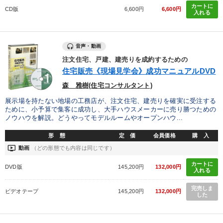
カートに
CD版
6,600円
6,600円
入れる
音声・動画
注文住宅、戸建、建売りを成約するための
住宅販売《現場見学会》成功マニュアルDVD
森 雅樹(住宅コンサルタント)
展示場を持たない地場の工務店が、注文住宅、建売りを確実に受注する
ために、小予算で集客に成功し、大手ハウスメーカーに売り勝つための
ノウハウを解説。どうやってモデルルームやオープンハウ...
形 態
定 価
会員価格
購 入
ondemand_video
動画
（どの形態でも内容は同じです）
カートに
DVD版
145,200円
132,000円
入れる
完売しま
ビデオテープ
145,200円
132,000円
した