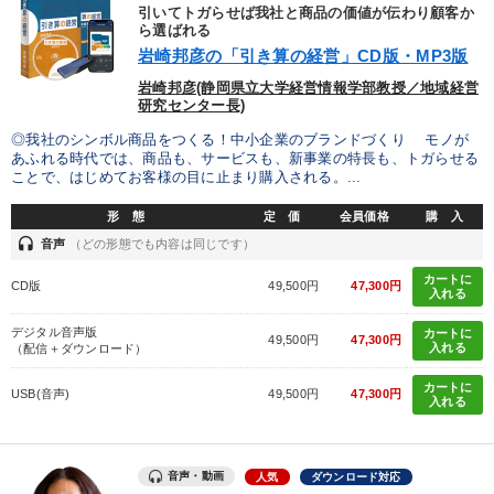
引いてトガらせば我社と商品の価値が伝わり顧客か
ら選ばれる
岩崎邦彦の「引き算の経営」CD版・MP3版
岩崎邦彦(静岡県立大学経営情報学部教授／地域経営
研究センター長)
◎我社のシンボル商品をつくる！中小企業のブランドづくり モノが
あふれる時代では、商品も、サービスも、新事業の特長も、トガらせる
ことで、はじめてお客様の目に止まり購入される。...
形 態
定 価
会員価格
購 入
headset
音声
（どの形態でも内容は同じです）
カートに
CD版
49,500円
47,300円
入れる
デジタル音声版
カートに
49,500円
47,300円
入れる
（配信＋ダウンロード）
カートに
USB(音声)
49,500円
47,300円
入れる
音声・動画
人気
ダウンロード対応