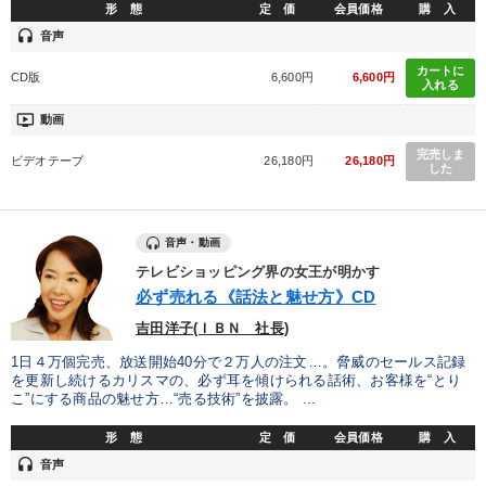
形 態
定 価
会員価格
購 入
headset
音声
カートに
CD版
6,600円
6,600円
入れる
ondemand_video
動画
完売しま
ビデオテープ
26,180円
26,180円
した
音声・動画
テレビショッピング界の女王が明かす
必ず売れる《話法と魅せ方》CD
吉田洋子(ＩＢＮ 社長)
1日４万個完売、放送開始40分で２万人の注文…。脅威のセールス記録
を更新し続けるカリスマの、必ず耳を傾けられる話術、お客様を“とり
こ”にする商品の魅せ方…“売る技術”を披露。 ...
形 態
定 価
会員価格
購 入
headset
音声