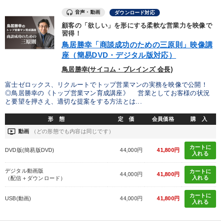
音声・動画
ダウンロード対応
顧客の「欲しい」を形にする柔軟な営業力を映像で
習得！
鳥居勝幸「商談成功のための三原則」映像講
座（簡易DVD・デジタル版対応）
鳥居勝幸(サイコム・ブレインズ 会長)
富士ゼロックス、リクルートでトップ営業マンの実務を映像で公開！
◎鳥居勝幸の《トップ営業マン育成講座》 営業としてお客様の状況
と要望を押さえ、適切な提案をする方法とは...
形 態
定 価
会員価格
購 入
ondemand_video
動画
（どの形態でも内容は同じです）
カートに
DVD版(簡易版DVD)
44,000円
41,800円
入れる
デジタル動画版
カートに
44,000円
41,800円
入れる
（配信＋ダウンロード）
カートに
USB(動画)
44,000円
41,800円
入れる