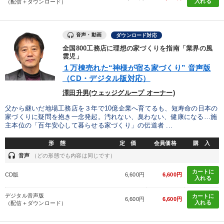
入れる
（配信＋ダウンロード）
音声・動画
ダウンロード対応
全国800工務店に理想の家づくりを指南「業界の風
雲児」
１万棟売れた“神様が宿る家づくり” 音声版
（CD・デジタル版対応）
澤田升男(ウェッジグループ オーナー)
父から継いだ地場工務店を３年で10億企業へ育てるも、短寿命の日本の
家づくりに疑問を抱き一念発起。汚れない、臭わない、健康になる…施
主本位の「百年安心して暮らせる家づくり」の伝道者 ...
形 態
定 価
会員価格
購 入
headset
音声
（どの形態でも内容は同じです）
カートに
CD版
6,600円
6,600円
入れる
デジタル音声版
カートに
6,600円
6,600円
入れる
（配信＋ダウンロード）