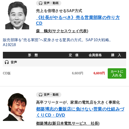
音声・動画
売上を倍増させるSAP方式
《社長がやるべき》売る営業部隊の作り方
CD
森 鶴夫(サクセスウェイ代表)
販売部隊を“売る軍団”へ変身させる驚異の方式。SAP10大戦略。
A19218
形 態
定 価
会員価格
購 入
headset
音声
カートに
CD版
6,600円
6,600円
入れる
音声・動画
高卒フリーターが、家業の電気店を大きく事業化
都築博志の量販店に負けない営業の仕組みづ
くりCD・DVD
都築博志(新日本電気サービス 社長)