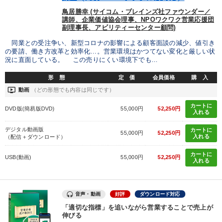
鳥居勝幸 (サイコム・ブレインズ社ファウンダー／
講師、企業価値協会理事、NPOワクワク営業応援団
副理事長、アビリティーセンター顧問)
同業との受注争い、新型コロナの影響による顧客面談の減少、値引き
の要請、働き方改革と効率化…。営業環境はかつてない変化と厳しい状
況に直面している。 この売りにくい環境下でも...
形 態
定 価
会員価格
購 入
ondemand_video
動画
（どの形態でも内容は同じです）
カートに
DVD版(簡易版DVD)
55,000円
52,250円
入れる
デジタル動画版
カートに
55,000円
52,250円
入れる
（配信＋ダウンロード）
カートに
USB(動画)
55,000円
52,250円
入れる
音声・動画
好評
ダウンロード対応
「適切な指標」を追いながら営業することで売上が
伸びる