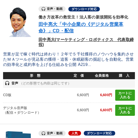
音声・動画
ダウンロード対応
働き方改革の救世主！法人客の新規開拓を効率化
田中亮大「中小企業の《デジタル営業革
命》」CD・配信
田中亮大(マーケティング・ロボティクス 代表取締
役)
営業が足で稼ぐ時代は終わり！２年で５千社獲得のノウハウを集約させ
たＭＡツールが見込客の獲得・追客・休眠顧客の掘起しを自動化。営業
の効率化と成約率を上げる仕組みを公開 A219...
形 態
定 価
会員価格
購 入
headset
音声
（どの形態でも内容は同じです）
カートに
CD版
6,600円
6,600円
入れる
デジタル音声版
カートに
6,600円
6,600円
入れる
（配信＋ダウンロード）
音声・動画
人気
ダウンロード対応