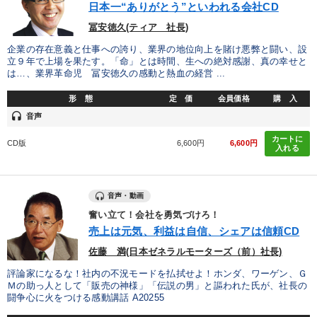
日本一“ありがとう”といわれる会社CD
冨安徳久(ティア 社長)
企業の存在意義と仕事への誇り、業界の地位向上を賭け悪弊と闘い、設
立９年で上場を果たす。「命」とは時間、生への絶対感謝、真の幸せと
は…、業界革命児 冨安徳久の感動と熱血の経営 ...
形 態
定 価
会員価格
購 入
headset
音声
カートに
CD版
6,600円
6,600円
入れる
音声・動画
奮い立て！会社を勇気づけろ！
売上は元気、利益は自信、シェアは信頼CD
佐藤 満(日本ゼネラルモーターズ（前）社長)
評論家になるな！社内の不況モードを払拭せよ！ホンダ、ワーゲン、Ｇ
Ｍの助っ人として「販売の神様」「伝説の男」と謳われた氏が、社長の
闘争心に火をつける感動講話 A20255