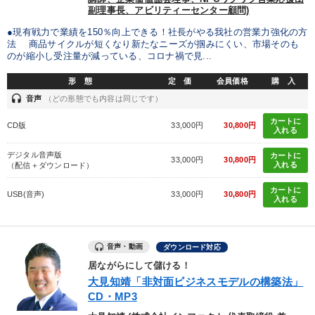
副理事長、アビリティーセンター顧問)
タグ・キーワード
●現有戦力で業績を150％向上できる！社長がやる我社の営業力強化の方
法 商品サイクルが短くなり新たなニーズが掴みにくい、市場そのも
株式市場
新技術
会社を守る
のが縮小し受注量が減っている、コロナ禍で見...
形 態
定 価
会員価格
購 入
健康・ウェルビーイング
企業成長
伝統・文化
headset
音声
（どの形態でも内容は同じです）
井上和弘
インフレ対策・値上げ
経営計画
通販
カートに
CD版
33,000円
30,800円
入れる
インバウンド
節税
感動講話
創業者
FCビジネス
デジタル音声版
カートに
33,000円
30,800円
入れる
（配信＋ダウンロード）
ランチェスター戦略
思考法
政治家
通信販売
カートに
USB(音声)
33,000円
30,800円
入れる
プレゼン
聞き手・作間信司
スポーツ関係
中村天風
スポーツ関連
音声・動画
ダウンロード対応
居ながらにして儲ける！
※「更新」を押すと「タグ・キーワード」を更新いただけます。
大見知靖「非対面ビジネスモデルの構築法」
CD・MP3