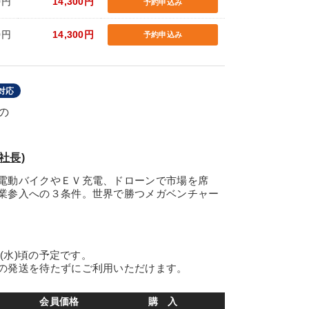
0円
14,300円
予約申込み
0円
14,300円
予約申込み
対応
の
役社長)
電動バイクやＥＶ充電、ドローンで市場を席
業参入への３条件。世界で勝つメガベンチャー
日(水)頃の予定です。
の発送を待たずにご利用いただけます。
会員価格
購 入