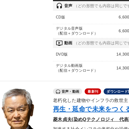
headset
音声
（どの形態でも内容は同じで
6,60
CD版
デジタル音声版
6,60
（配信＋ダウンロード）
ondemand_video
動画
（どの形態でも内容は同じで
14,30
DVD版
デジタル動画版
14,30
（配信＋ダウンロード）
音声・動画
最新刊
ダウンロード
老朽化した建物やインフラの救世主
再生・延命で未来をつく
菱木貞夫(染めQテクノロジィ 代表
加速する社会インフラの老朽化や設備