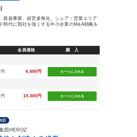
)
。新規事業、経営多角化、シェア・営業エリア
ド時代に我社を強くする中小企業のM&A戦略を
会員価格
購 入
0円
6,600円
カートに
入れる
0円
14,300円
カートに
入れる
対応
団HEROZ