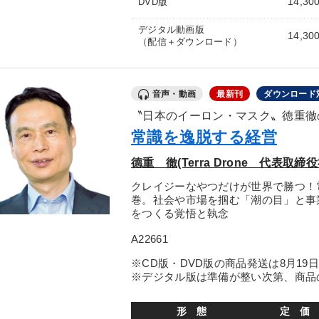
14,30
DVD版
デジタル動画版
14,30
（配信＋ダウンロード）
音声・動画
最新刊
ダウンロード
〝日本のイーロン・マスク〟徳重徹
常識を逸脱する経営
德重 徹(Terra Drone 代表取締
クレイジーなやつだけが世界で勝つ！
巻。社会や市場を掴む「潮の目」と事
をつくる覚悟と執念
A22661
※CD版・DVD版の商品発送は8月19
※デジタル版は準備が整い次第、商品
形 態
定 価