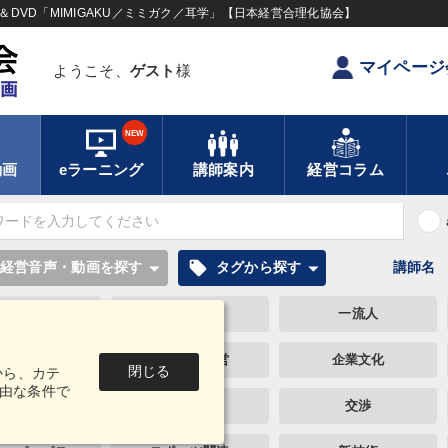
DVD「MIMIGAKU／ミミガク／耳学」【日本経営合理化協会】
マイページ
ようこそ、
ゲスト
様
NEW
動画
eラーニング
講師案内
経営コラム
local_offer
経営音声・動画を探す
タグから探す
講師名
リピート
感動講話
一流人
ウェルビーイング
両利きの経営
企業文化
閉じる
から、カテ
由な条件で
販売戦略
経営計画
交渉