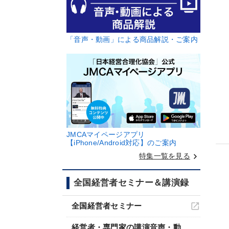
「音声・動画」による商品解説・ご案内
JMCAマイページアプリ
【iPhone/Android対応】のご案内
keyboard_arrow_right
特集一覧を見る
全国経営者セミナー＆講演録
全国経営者セミナー
経営者・専門家の講演音声・動