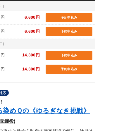
す）
0円
6,600円
予約申込み
0円
6,600円
予約申込み
す）
0円
14,300円
予約申込み
0円
14,300円
予約申込み
対応
！
る染めＱの《ゆるぎなき挑戦》
取締役)
の再生と延命を独自の塗布技術で解決。社員は