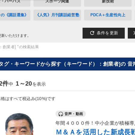
念・パーパス
スポーツ関連
新技術
者の《講話選集》
《人気》月刊講話経営塾
PDCA＋生産性向上
refresh
cl
条件を更新
更新いただけます。
：創業者] "の検索結果
[タグ・キーワードから探す（キーワード）：創業者]の 音
62件
1～20
中
を表示
格はすべて税込み(10%)です
音声・動画
年間４０００件！中小企業が積極導
Ｍ＆Ａを活用した新成長戦