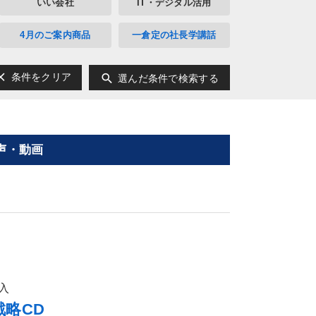
いい会社
IT・デジタル活用
4月のご案内商品
一倉定の社長学講話
ear
search
条件をクリア
選んだ条件で検索する
声・動画
入
略CD