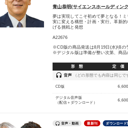
青山恭明(サイエンスホールディング
夢は実現してこそ初めて夢となる！ミ
実に変える構想・計画・実行。革新的
げる挑戦と発想
A22676
※CD版の商品発送は8月19日(水)頃
※デジタル版は準備が整い次第、商品
形 態
定 価
headset
音声
（どの形態でも内容は同じで
6,60
CD版
デジタル音声版
6,60
（配信＋ダウンロード）
音声・動画
最新刊
ダウンロード