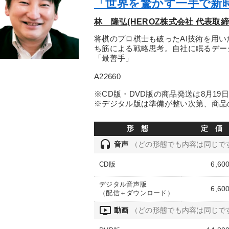
「世界を驚かす一手で新
林 隆弘(HEROZ株式会社 代表取締
将棋のプロ棋士も破ったAI技術を用
ち筋による戦略思考。自社に眠るデー
「最善手」
A22660
※CD版・DVD版の商品発送は8月19
※デジタル版は準備が整い次第、商品
形 態
定 価
headset
音声
（どの形態でも内容は同じで
6,60
CD版
デジタル音声版
6,60
（配信＋ダウンロード）
ondemand_video
動画
（どの形態でも内容は同じで