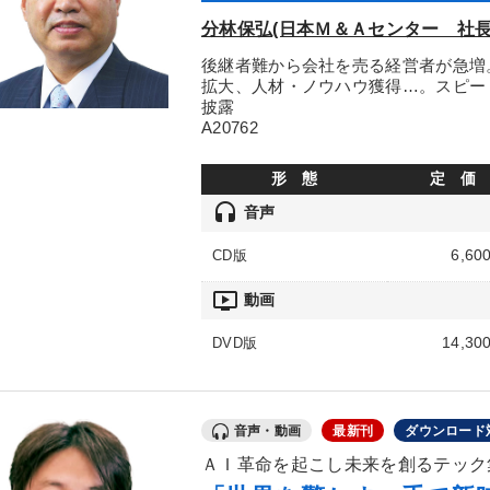
分林保弘(日本Ｍ＆Ａセンター 社長
後継者難から会社を売る経営者が急増
拡大、人材・ノウハウ獲得…。スピー
披露
A20762
形 態
定 価
headset
音声
6,60
CD版
ondemand_video
動画
14,30
DVD版
音声・動画
最新刊
ダウンロード
ＡＩ革命を起こし未来を創るテック集