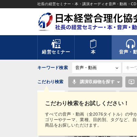
社長の経営セミナー・本・講演オーディオ音声・動画・CD＆
経営セミナー
本
音声・
キーワード検索
mic
ondemand_video
こだわり検索
講演収録物を探す
会社を守る
こだわり検索をお試しください！
お金の授業
健康・
タグ・
すべての音声・動画（全2076タイトル）の中
キーワード
ゴリーやテーマ、業種、目的別、タグなど、自
ベンチャー
商品をお探しいただけます。