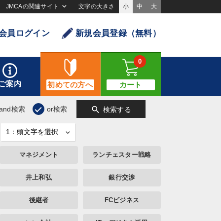
JMCAの関連サイト
文字の大きさ
小
中
大
会員ログイン
新規会員登録（無料）
0
ご案内
初めての方へ
カート
search
and検索
or検索
検索する
マネジメント
ランチェスター戦略
井上和弘
銀行交渉
後継者
FCビジネス