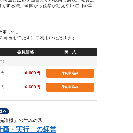
面白くする法。全国から視察が絶えない注目企業
の予定です。
の発送を待たずにご利用いただけます。
会員価格
購 入
す）
0円
6,600円
予約申込み
0円
6,600円
予約申込み
対応
洗濯機」の生みの親
計画・実行」の経営