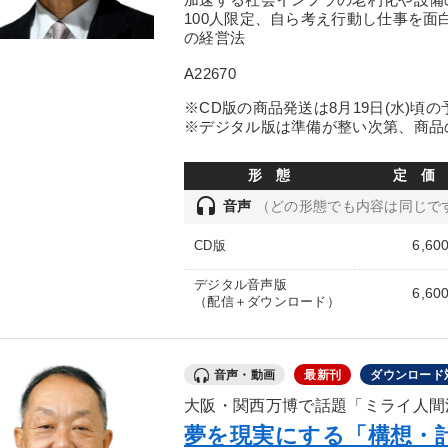
100人限定、自ら考え行動し仕事を
の経営法
A22670
※CD版の商品発送は8月19日(水)頃
※デジタル版は準備が整い次第、商品
形 態
定 価
headset
音声
（どの形態でも内容は同じで
6,60
CD版
デジタル音声版
6,60
（配信＋ダウンロード）
音声・動画
最新刊
ダウンロード
大阪・関西万博で話題「ミライ人間
夢を現実にする「構想・