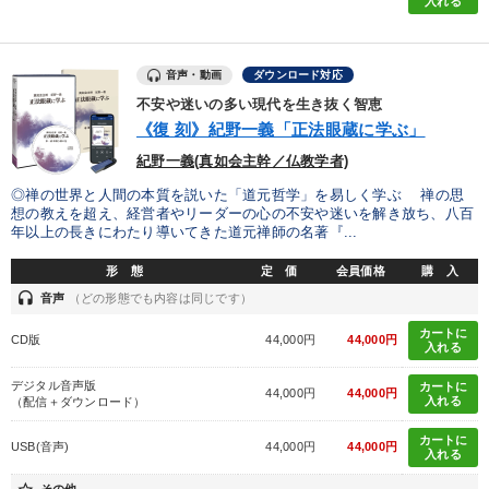
入れる
音声・動画
ダウンロード対応
不安や迷いの多い現代を生き抜く智恵
《復 刻》紀野一義「正法眼蔵に学ぶ」
紀野一義(真如会主幹／仏教学者)
◎禅の世界と人間の本質を説いた「道元哲学」を易しく学ぶ 禅の思
想の教えを超え、経営者やリーダーの心の不安や迷いを解き放ち、八百
年以上の長きにわたり導いてきた道元禅師の名著『...
形 態
定 価
会員価格
購 入
headset
音声
（どの形態でも内容は同じです）
カートに
CD版
44,000円
44,000円
入れる
デジタル音声版
カートに
44,000円
44,000円
入れる
（配信＋ダウンロード）
カートに
USB(音声)
44,000円
44,000円
入れる
その他