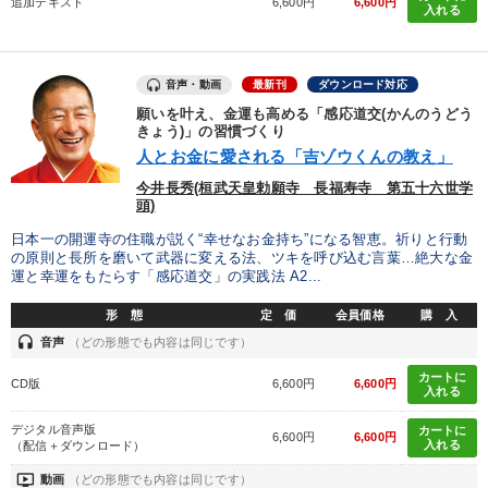
追加テキスト
6,600円
6,600円
入れる
目的別
音声・動画
最新刊
ダウンロード対応
願いを叶え、金運も高める「感応道交(かんのうどう
発想力を磨きたい
組織を強化したい
経営を改善したい
きょう)」の習慣づくり
人とお金に愛される「吉ゾウくんの教え」
社員研修を行いたい
新事業・新商品づくり
今井長秀(桓武天皇勅願寺 長福寿寺 第五十六世学
頭)
業績を伸ばしたい
日本一の開運寺の住職が説く“幸せなお金持ち”になる智恵。祈りと行動
の原則と長所を磨いて武器に変える法、ツキを呼び込む言葉…絶大な金
運と幸運をもたらす「感応道交」の実践法 A2...
キーワード
形 態
定 価
会員価格
購 入
headset
音声
（どの形態でも内容は同じです）
インフレ対策・値上げ
運勢・先見
女性経営者
カートに
CD版
6,600円
6,600円
健康・ウェルビーイング
営業
地方企業の勝ち方
入れる
デジタル音声版
カートに
6,600円
6,600円
入れる
（配信＋ダウンロード）
※「更新」を押すと「カテゴリー」「目的別」「キーワード」を更新いただけます。
ondemand_video
動画
（どの形態でも内容は同じです）