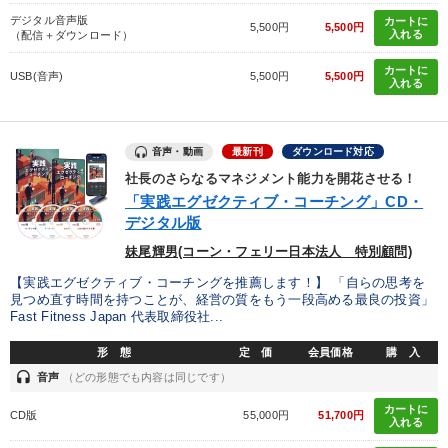
デジタル音声版
カートに
5,500円
5,500円
入れる
（配信＋ダウンロード）
カートに
USB(音声)
5,500円
5,500円
入れる
音声・動画
最新刊
ダウンロード対応
社長のさらなるマネジメント能力を開花させる！
「実践エグゼクティブ・コーチング」CD・
デジタル版
妹尾輝男(コーン・フェリー日本法人 特別顧問)
【実践エグゼクティブ・コーチングを推薦します！】 「自らの思考を
見つめ直す時間を持つことが、経営の質をもう一段高める最良の投資」
Fast Fitness Japan 代表取締役社...
形 態
定 価
会員価格
購 入
headset
音声
（どの形態でも内容は同じです）
カートに
CD版
55,000円
51,700円
入れる