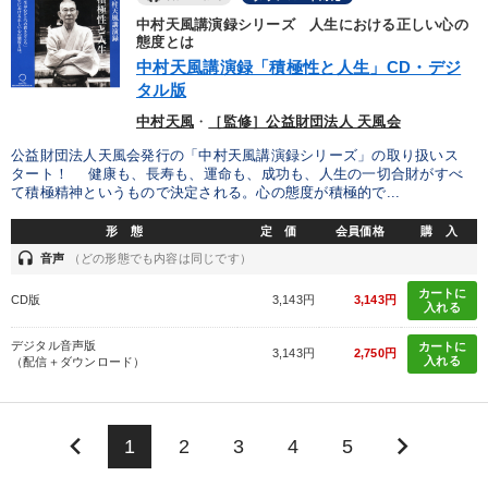
中村天風講演録シリーズ 人生における正しい心の
態度とは
中村天風講演録「積極性と人生」CD・デジ
タル版
中村天風
・
［監修］公益財団法人 天風会
公益財団法人天風会発行の「中村天風講演録シリーズ」の取り扱いス
タート！ 健康も、長寿も、運命も、成功も、人生の一切合財がすべ
て積極精神というもので決定される。心の態度が積極的で...
形 態
定 価
会員価格
購 入
headset
音声
（どの形態でも内容は同じです）
カートに
CD版
3,143円
3,143円
入れる
デジタル音声版
カートに
3,143円
2,750円
入れる
（配信＋ダウンロード）
keyboard_arrow_left
keyboard_arrow_right
1
2
3
4
5