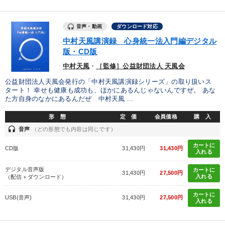
音声・動画
ダウンロード対応
中村天風講演録 心身統一法入門編デジタル
版・CD版
中村天風
・
［監修］公益財団法人 天風会
公益財団法人天風会発行の「中村天風講演録シリーズ」の取り扱いス
タート！ 幸せも健康も成功も、ほかにあるんじゃないんですぜ。 あな
た方自身のなかにあるんだぜ 中村天風 ...
形 態
定 価
会員価格
購 入
headset
音声
（どの形態でも内容は同じです）
カートに
CD版
31,430円
31,430円
入れる
デジタル音声版
カートに
31,430円
27,500円
入れる
（配信＋ダウンロード）
カートに
USB(音声)
31,430円
27,500円
入れる