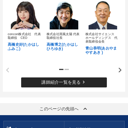
concon株式会社 代表
株式会社雨風太陽 代表
株式会社サイエンス
髙
取締役 CEO
取締役社長
ホールディングス 代
村
表取締役会長
髙橋史好(たかはし
高橋博之(たかはし
し
青山恭明(あおやま
ふみこ)
ひろゆき)
やすあき )
keyboard_arrow_right
講師紹介一覧を見る
keyboard_arrow_up
このページの先頭へ