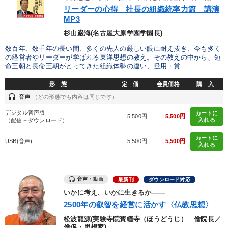
優秀各社の智恵と戦略
事業家のロマンと経営
リーダーの心得 社長の組織統率力篇 講演
MP3
若手異才経営者の発想
専門家のアドバイス
杉山巌海(名古屋大原学園学園長)
数百年、数千年の長い間、多くの先人の厳しい眼に耐え抜き、今も多く
リーダーの器量を学ぶ
の経営者やリーダーが学ばれる東洋思想の教え。その教えの中から、短
命王朝と長命王朝がとってきた組織体勢の違い、登用・賞...
テーマ
形 態
定 価
会員価格
購 入
headset
音声
（どの形態でも内容は同じです）
【2月】音声・映像
デジタル音声版
カートに
5,500円
5,500円
入れる
（配信＋ダウンロード）
全国経営者セミナー収録〈売れ筋・人気〉音声＆動画20選
カートに
USB(音声)
5,500円
5,500円
入れる
「利上げ時代の最新・銀行対策」＋「不動産市況予測」＋「市場
予測と株式投資」最新刊
音声・動画
最新刊
ダウンロード対応
井上和弘の財務力UP
いかに考え、いかに生きるか――
最新刊・戦略参謀ChatGPT実戦法と中小企業のDXと講話ご案内
2500年の叡智を経営に活かす〈仏教思想〉
松波龍源(実験寺院寳幢寺（ほうどうじ） 僧院長／
改善・生産性向上
僧侶・思想家)