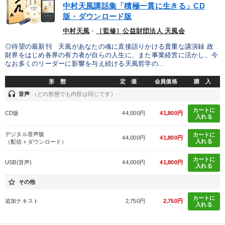
中村天風講話集「積極一貫に生きる」CD
版・ダウンロード版
中村天風
・
［監修］公益財団法人 天風会
◎待望の最新刊 天風があなたの魂に直接語りかける貴重な講演録 政
財界をはじめ各界の有力者が自らの人生に、また事業経営に活かし、今
なお多くのリーダーに影響を与え続ける天風哲学の...
形 態
定 価
会員価格
購 入
headset
音声
（どの形態でも内容は同じです）
カートに
CD版
44,000円
41,800円
入れる
デジタル音声版
カートに
44,000円
41,800円
入れる
（配信＋ダウンロード）
カートに
USB(音声)
44,000円
41,800円
入れる
star_border
その他
カートに
追加テキスト
2,750円
2,750円
入れる