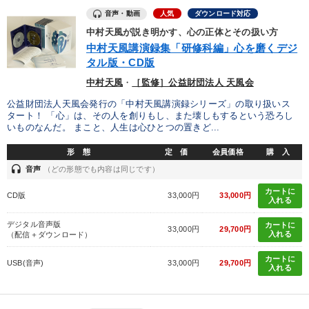
音声・動画
人気
ダウンロード対応
中村天風が説き明かす、心の正体とその扱い方
中村天風講演録集「研修科編」心を磨くデジ
タル版・CD版
中村天風
・
［監修］公益財団法人 天風会
公益財団法人天風会発行の「中村天風講演録シリーズ」の取り扱いス
タート！ 「心」は、その人を創りもし、また壊しもするという恐ろし
いものなんだ。 まこと、人生は心ひとつの置きど...
形 態
定 価
会員価格
購 入
headset
音声
（どの形態でも内容は同じです）
カートに
CD版
33,000円
33,000円
入れる
デジタル音声版
カートに
33,000円
29,700円
入れる
（配信＋ダウンロード）
カートに
USB(音声)
33,000円
29,700円
入れる