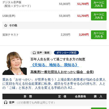
デジタル音声版
カートに
55,000円
51,700円
入れる
（配信＋ダウンロード）
カートに
USB(音声)
55,000円
51,700円
入れる
star_border
その他
カートに
追加テキスト
2,200円
2,200円
入れる
音声・動画
ダウンロード対応
百年人生を笑って過ごす生き方の知恵
《天知る、地知る、我知る》
高橋恵(一般社団法人おせっかい協会 会長)
愛ある「おせっかい」が世界を救う！上場企業の創業者が悩める企業人
に笑顔を与える社会起業家に転身。成功を引き寄せる心の持ち方、人と
の「ご縁」と拓き方、人生を変える手紙の力 A2...
形 態
定 価
会員価格
購 入
headset
音声
（どの形態でも内容は同じです）