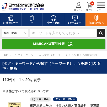
menu
0
ログイン
カート
メニュー
キーワードを入力して探す
edit
経営
セミナー
本
音声・動画
eラーニング
初めての方
へ
search
デジタル版対応のみ検索結果に表示する
manage_search
MIMIGAKU商品検索
search
上記の条件で検索
TOP
" [タグ・キーワードから探す（キーワード）：心を磨く] "の検索結果
[タグ・キーワードから探す（キーワード）：心を磨く]の 音
声・動画
講演収録物を探す
mic
refresh
更新する
113件
1～20
中
を表示
全国経営者セミナー講演収録物（全1315タイトル）からお探しいただけ
ます
※価格はすべて税込み(10%)です
カテゴリー
音声・動画
ダウンロード対応
東洋思想に学ぶ 社長の大義と実践経営 第三講