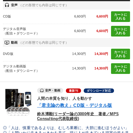
headset
音声
（どの形態でも内容は同じです）
カートに
CD版
6,600円
6,600円
入れる
デジタル音声版
カートに
6,600円
6,600円
入れる
（配信＋ダウンロード）
ondemand_video
動画
（どの形態でも内容は同じです）
カートに
DVD版
14,300円
14,300円
入れる
デジタル動画版
カートに
14,300円
14,300円
入れる
（配信＋ダウンロード）
音声・動画
最新刊
ダウンロード対応
人間の本質を知り、人を動かす
「君主論の教え」CD版・デジタル版
鈴木博毅(リーダー論の3000年史 著者／MPS
Consulting代表取締役)
◎「人は、慎重であるよりは、むしろ果断に、大胆に進むほうがよい」