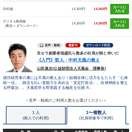
タグから探す
local_offer
refresh
更新する
カートに
DVD版
14,300円
14,300円
入れる
すべての音声・動画（全2077タイトル）からお探しいただけます
デジタル動画版
カートに
14,300円
14,300円
入れる
（配信＋ダウンロード）
タグ・キーワード
音声・動画
最新刊
ダウンロード対応
MBA
企業文化
異発想
創業者
伝統・文化
京セラ創業者稲盛氏ら数多の社長が師と仰いだ
《入門》哲人・中村天風の教え
モノづくり
企業成長
節税
大竹愼一
一流人
山田真次(公益財団法人天風会 理事長)
松下幸之助
金融
両利きの経営
銀行交渉
成功経営者の裏には天風の教えあり！組織全体に活力をもたらす「心身
統一法」、雑念を払い直観力を高める「安定打坐法」、自律神経を整え
経済予測
株式市場
ブランディング
ビジネスモデル
る呼吸法…。天風哲学を即実践する極意を伝授 A...
賃金制度
AI
通信販売
販売戦略
商品開発
＜音声・動画のご利用人数をお選びください＞
投資
１人
1〜複数人
(個人での利用)
(
社員研修等で利用)
※「更新」を押すと「タグ・キーワード」を更新いただけます。
形 態
定 価
会員価格
受講人数
購 入