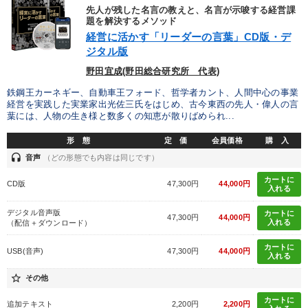
先人が残した名言の教えと、名言が示唆する経営課
題を解決するメソッド
経営に活かす「リーダーの言葉」CD版・デ
ジタル版
野田宜成(野田総合研究所 代表)
鉄鋼王カーネギー、自動車王フォード、哲学者カント、人間中心の事業
経営を実践した実業家出光佐三氏をはじめ、古今東西の先人・偉人の言
葉には、人物の生き様と数多くの知恵が散りばめられ...
形 態
定 価
会員価格
購 入
headset
音声
（どの形態でも内容は同じです）
カートに
CD版
47,300円
44,000円
入れる
デジタル音声版
カートに
47,300円
44,000円
入れる
（配信＋ダウンロード）
カートに
USB(音声)
47,300円
44,000円
入れる
star_border
その他
カートに
追加テキスト
2,200円
2,200円