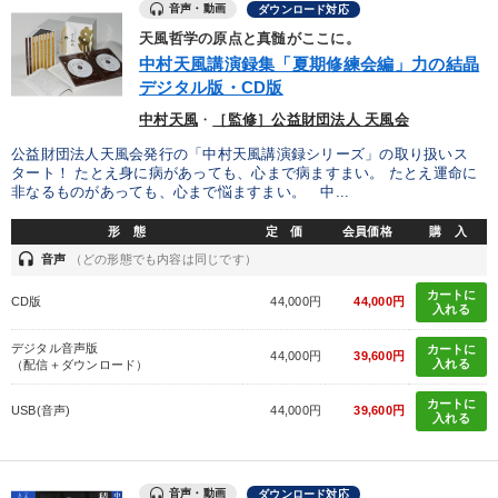
音声・動画
ダウンロード対応
天風哲学の原点と真髄がここに。
中村天風講演録集「夏期修練会編」力の結晶
デジタル版・CD版
中村天風
・
［監修］公益財団法人 天風会
公益財団法人天風会発行の「中村天風講演録シリーズ」の取り扱いス
タート！ たとえ身に病があっても、心まで病ますまい。 たとえ運命に
非なるものがあっても、心まで悩ますまい。 中...
形 態
定 価
会員価格
購 入
headset
音声
（どの形態でも内容は同じです）
カートに
CD版
44,000円
44,000円
入れる
デジタル音声版
カートに
44,000円
39,600円
入れる
（配信＋ダウンロード）
カートに
USB(音声)
44,000円
39,600円
入れる
音声・動画
ダウンロード対応