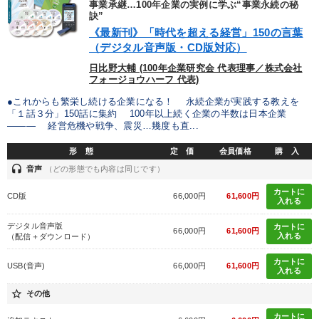
事業承継…100年企業の実例に学ぶ“事業永続の秘
全国経営者セミナー収録物以外の経営教材（全762タイトル）からお探
訣”
しいただけます
《最新刊》「時代を超える経営」150の言葉
（デジタル音声版・CD版対応）
カテゴリー
日比野大輔 (100年企業研究会 代表理事／株式会社
フォージョウハーフ 代表)
【最新刊】時代を超える経営150の言葉＋社長のスピーチ・話材
集２タイトル
●これからも繁栄し続ける企業になる！ 永続企業が実践する教えを
「１話３分」150話に集約 100年以上続く企業の半数は日本企業
――― 経営危機や戦争、震災…幾度も直...
後継社長・アトツギ
成功哲学・人間学
形 態
定 価
会員価格
購 入
全国経営者セミナー収録〈売れ筋・人気〉音声＆動画20選
headset
音声
（どの形態でも内容は同じです）
カートに
最新刊・戦略参謀ChatGPT実戦法と中小企業のDXと講話ご案内
CD版
66,000円
61,600円
入れる
147回春季大会
売上直結の営業力や販売力を獲得する
デジタル音声版
カートに
66,000円
61,600円
入れる
（配信＋ダウンロード）
井上和弘の財務力UP
組織・採用・スキル
カートに
USB(音声)
66,000円
61,600円
入れる
「儲けの本質」を突く
【4月】音声・映像
star_border
その他
最新トレンドと時代の潮流を押さえる
カートに