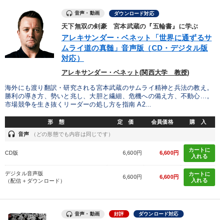
音声・動画
ダウンロード対応
天下無双の剣豪 宮本武蔵の『五輪書』に学ぶ
アレキサンダー・ベネット「世界に通ずるサ
ムライ道の真髄」音声版（CD・デジタル版
対応）
アレキサンダー・ベネット(関西大学 教授)
海外にも渡り翻訳・研究される宮本武蔵のサムライ精神と兵法の教え。
勝利の導き方、勢いと兆し、大胆と繊細、危機への備え方、不動心…。
市場競争を生き抜くリーダーの処し方を指南 A2...
形 態
定 価
会員価格
購 入
headset
音声
（どの形態でも内容は同じです）
カートに
CD版
6,600円
6,600円
入れる
デジタル音声版
カートに
6,600円
6,600円
入れる
（配信＋ダウンロード）
音声・動画
好評
ダウンロード対応