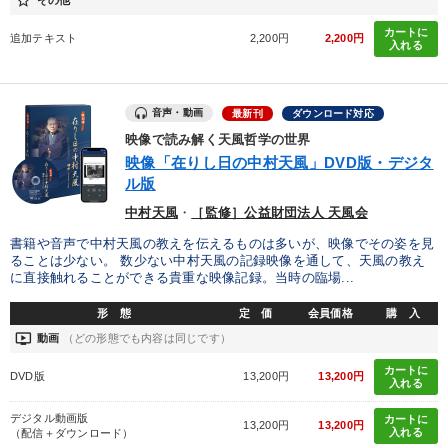
star_border
カートに
追加テキスト
2,200円
2,200円
入れる
音声・動画
最新刊
ダウンロード対応
映像で読み解く天風哲学の世界
映像「在りし日の中村天風」DVD版・デジタ
ル版
中村天風
・
［監修］公益財団法人 天風会
書籍や音声で中村天風の教えを伝えるものは多いが、映像でその姿を見
ることは少ない。 数少ない中村天風の記録映像を通して、天風の教え
に直接触れることができる貴重な映像記録。当時の臨場...
形 態
定 価
会員価格
購 入
ondemand_video
動画
（どの形態でも内容は同じです）
カートに
DVD版
13,200円
13,200円
入れる
デジタル動画版
カートに
13,200円
13,200円
入れる
（配信＋ダウンロード）