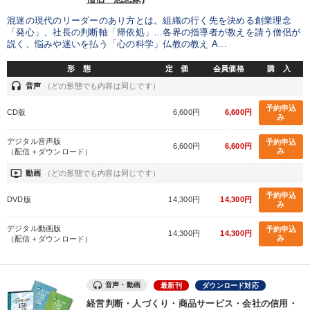
混迷の現代のリーダーのあり方とは。組織の行く先を決める創業理念
「発心」、社長の判断軸「帰依処」…各界の指導者が教えを請う僧侶が
業種
説く、悩みや迷いを払う「心の科学」仏教の教え A...
形 態
定 価
会員価格
購 入
製造業
卸売・小売・飲食業
建設・不動産業
headset
音声
（どの形態でも内容は同じです）
IT・サービス・金融業
コンサルタント
専門家
予約申込
CD版
6,600円
6,600円
み
デジタル音声版
予約申込
キーワード
6,600円
6,600円
み
（配信＋ダウンロード）
ondemand_video
動画
（どの形態でも内容は同じです）
企業文化
営業
コミュニケーション
ビジネスモデル
予約申込
DVD版
14,300円
14,300円
み
賃金制度
FCビジネス
デジタル動画版
予約申込
14,300円
14,300円
み
（配信＋ダウンロード）
※「更新」を押すと「テーマ」「キーワード」を更新いただけます。
音声・動画
最新刊
ダウンロード対応
経営音声・動画を探す
ondemand_video
refresh
更新する
経営判断・人づくり・商品サービス・会社の信用・