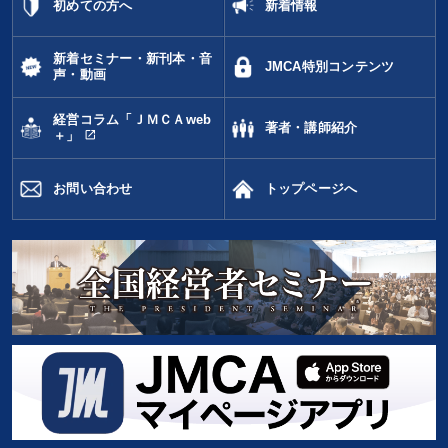
初めての方へ
新着情報
新着セミナー・新刊本・音
JMCA特別コンテンツ
声・動画
経営コラム「ＪＭＣＡweb
著者・講師紹介
open_in_new
＋」
お問い合わせ
トップページへ