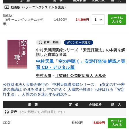
ondemand_video
動画版（eラーニングシステムを使用）
動画版
カートに
（eラーニングシステムを使
14,300円
14,300円
入れる
用）
音声・動画
ダウンロード対応
中村天風講演録シリーズ 「安定打坐法」の本質を解
説した貴重な音源
中村天風「空の声聴く」安定打坐法 解説と実
習 CD・デジタル版
中村天風
・
［監修］公益財団法人 天風会
公益財団法人天風会発行の「中村天風講演録シリーズ」 ●安定の打坐密
法の真諦は 心耳を澄まし 空の声きく 天風式坐禅法とも呼ばれる「安定
打坐法」。人間の心を迷わす妄雑念を...
形 態
定 価
会員価格
購 入
headset
音声
（どの形態でも内容は同じです）
カートに
CD版
5,500円
5,500円
入れる