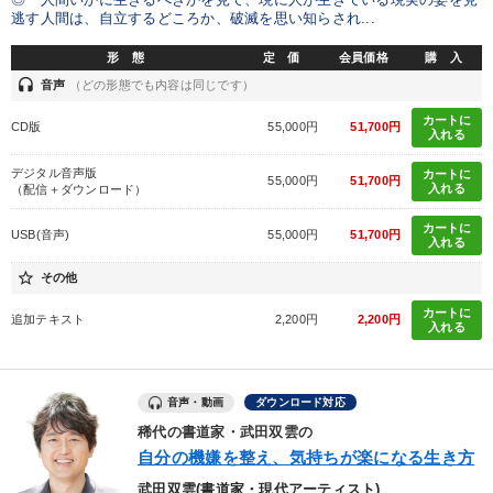
◎「人間いかに生きるべきかを見て、現に人が生きている現実の姿を見
逃す人間は、自立するどころか、破滅を思い知らされ...
形 態
定 価
会員価格
購 入
headset
音声
（どの形態でも内容は同じです）
カートに
CD版
55,000円
51,700円
入れる
デジタル音声版
カートに
55,000円
51,700円
入れる
（配信＋ダウンロード）
カートに
USB(音声)
55,000円
51,700円
入れる
star_border
その他
カートに
追加テキスト
2,200円
2,200円
入れる
音声・動画
ダウンロード対応
稀代の書道家・武田双雲の
自分の機嫌を整え、気持ちが楽になる生き方
武田双雲(書道家・現代アーティスト)