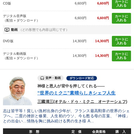
カートに
CD版
6,600円
6,600円
入れる
デジタル音声版
カートに
6,600円
6,600円
入れる
（配信＋ダウンロード）
ondemand_video
動画
（どの形態でも内容は同じです）
カートに
DVD版
14,300円
14,300円
入れる
デジタル動画版
カートに
14,300円
14,300円
入れる
（配信＋ダウンロード）
音声・動画
ダウンロード対応
神様と恩人が背中を押してくれる――
“世界のミクニ”素晴らしきシェフ人生
三國清三(オテル・ドゥ・ミクニ オーナーシェフ)
志は皆平等！貧しい漁村出身の少年が、フランス最高勲章の世界のシェ
フへ。二度の挫折と修業、人生初のウソ、今も甦る母の言葉、「神様」
との出会い…情熱を胸に挑み続ける男の生き様 A...
形 態
定 価
会員価格
購 入