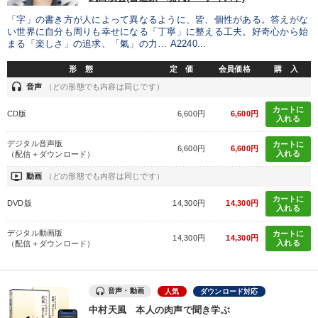
「字」の書き方が人によって異なるように、皆、個性がある。答えがな
い世界に自分も周りも幸せになる「丁寧」に整える工夫。好奇心から始
まる「楽しさ」の追求、「氣」の力… A2240...
形 態
定 価
会員価格
購 入
headset
音声
（どの形態でも内容は同じです）
カートに
CD版
6,600円
6,600円
入れる
デジタル音声版
カートに
6,600円
6,600円
入れる
（配信＋ダウンロード）
ondemand_video
動画
（どの形態でも内容は同じです）
カートに
DVD版
14,300円
14,300円
入れる
デジタル動画版
カートに
14,300円
14,300円
入れる
（配信＋ダウンロード）
音声・動画
人気
ダウンロード対応
中村天風 本人の肉声で聞き学ぶ