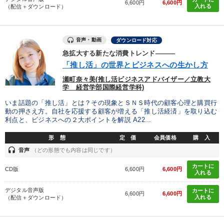
6,600円
6,600円
入れる
（配信＋ダウンロード）
音声・動画
ダウンロード対応
急拡大する新たな消費トレンド―――
「推し活」の世界とビジネスへの生かし方
瀬町奈々美(推し活ビジネスアドバイザー／立教大
学 経営学部国際経営学科)
いま話題の「推し活」とは？その現象とＳＮＳ時代の顧客心理と購買行
動の押さえ方。自社を応援する顧客が増える「推し活経済」を取り込む
利点と、ビジネスへの２大ポイントを解説 A22...
形 態
定 価
会員価格
購 入
headset
音声
（どの形態でも内容は同じです）
カートに
CD版
6,600円
6,600円
入れる
デジタル音声版
カートに
6,600円
6,600円
入れる
（配信＋ダウンロード）