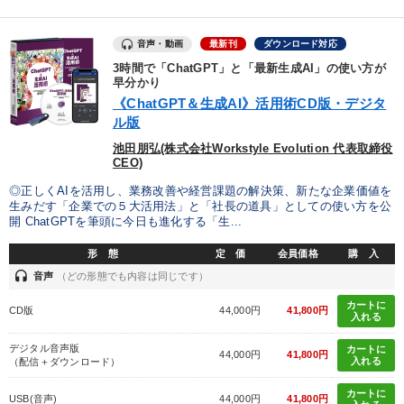
音声・動画
最新刊
ダウンロード対応
3時間で「ChatGPT」と「最新生成AI」の使い方が
早分かり
《ChatGPT＆生成AI》活用術CD版・デジタ
ル版
池田朋弘(株式会社Workstyle Evolution 代表取締役
CEO)
◎正しくAIを活用し、業務改善や経営課題の解決策、新たな企業価値を
生みだす「企業での５大活用法」と「社長の道具」としての使い方を公
開 ChatGPTを筆頭に今日も進化する「生...
形 態
定 価
会員価格
購 入
headset
音声
（どの形態でも内容は同じです）
カートに
CD版
44,000円
41,800円
入れる
デジタル音声版
カートに
44,000円
41,800円
入れる
（配信＋ダウンロード）
カートに
USB(音声)
44,000円
41,800円