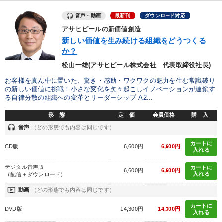
音声・動画
最新刊
ダウンロード対応
アサヒビールの新価値創造
新しい価値を生み続ける組織をどうつくる
か？
松山一雄(アサヒビール株式会社 代表取締役社長)
お客様を真ん中に置いた、驚き・感動・ワクワクの魅力を生む常識破り
の新しい価値に挑戦！小さな変化を次々起こしイノベーションが連鎖す
る自律分散の組織への変革とリーダーシップ A2...
形 態
定 価
会員価格
購 入
headset
音声
（どの形態でも内容は同じです）
カートに
CD版
6,600円
6,600円
入れる
デジタル音声版
カートに
6,600円
6,600円
入れる
（配信＋ダウンロード）
ondemand_video
動画
（どの形態でも内容は同じです）
カートに
DVD版
14,300円
14,300円
入れる