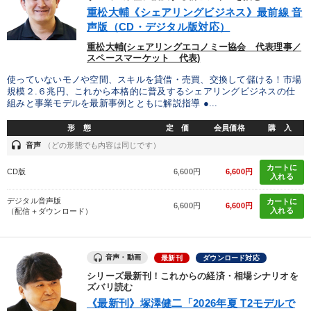
優秀各社の智恵と戦略
事業家のロマンと経営
重松大輔《シェアリングビジネス》最前線 音
声版（CD・デジタル版対応）
若手異才経営者の発想
専門家のアドバイス
重松大輔(シェアリングエコノミー協会 代表理事／
スペースマーケット 代表)
リーダーの器量を学ぶ
使っていないモノや空間、スキルを貸借・売買、交換して儲ける！市場
規模２.６兆円、これから本格的に普及するシェアリングビジネスの仕
組みと事業モデルを最新事例とともに解説指導 ●...
テーマ
形 態
定 価
会員価格
購 入
headset
音声
（どの形態でも内容は同じです）
歴史・古典に学ぶ実務講話
カートに
CD版
6,600円
6,600円
入れる
2025年春季全国経営者セミナー収録講演ＣＤ・講演ＤＶＤ・デジ
タル版（音声／動画ストリーミング・ダウンロード）
デジタル音声版
カートに
6,600円
6,600円
入れる
（配信＋ダウンロード）
経営戦略・経営実務
井上和弘の財務力UP
売上直結の営業力や販売力を獲得する
【4月】音声・映像
音声・動画
最新刊
ダウンロード対応
シリーズ最新刊！これからの経済・相場シナリオを
業種
ズバリ読む
《最新刊》塚澤健二「2026年夏 T2モデルで