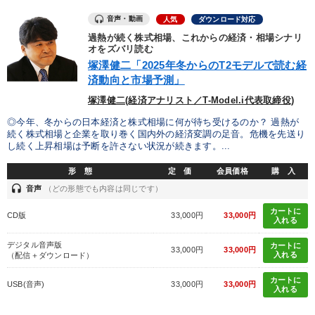
音声・動画
人気
ダウンロード対応
過熱が続く株式相場、これからの経済・相場シナリ
オをズバリ読む
塚澤健二「2025年冬からのT2モデルで読む経
済動向と市場予測」
塚澤健二(経済アナリスト／T-Model.i代表取締役)
◎今年、冬からの日本経済と株式相場に何が待ち受けるのか？ 過熱が
続く株式相場と企業を取り巻く国内外の経済変調の足音。危機を先送り
し続く上昇相場は予断を許さない状況が続きます。...
形 態
定 価
会員価格
購 入
headset
音声
（どの形態でも内容は同じです）
カートに
CD版
33,000円
33,000円
入れる
デジタル音声版
カートに
33,000円
33,000円
入れる
（配信＋ダウンロード）
カートに
USB(音声)
33,000円
33,000円
入れる