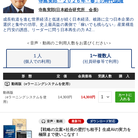
寺島実郎「２０２６年・春」の時代認識
社長の姿勢を学びたい
財務・数字力の向上
寺島実郎(日本総合研究所 会長)
成長軌道を進む世界経済と低迷が続く日本経済。岐路に立つ日本企業の
リーダーの魅力向上
パフォーマンス向上
選択と集中の功罪。史上最高益の裏側で「稼いでも残らない」産業構造
と円安の誘惑。リーダーに問う日本再生の力 A2...
キーワード
＜音声・動画のご利用人数をお選びください＞
１人
1〜複数人
後継者
稲盛和夫
DX
交渉
AI
一倉定
(個人での利用)
(
社員研修等で利用)
※「更新」を押すと「カテゴリー」「目的別」「キーワード」を更新いただけます。
形 態
定 価
会員価格
受講人数
購 入
ondemand_video
動画版（eラーニングシステムを使用）
タグから探す
local_offer
refresh
更新する
動画版
カートに
（eラーニングシステムを使
14,300円
14,300円
入れる
用）
すべての音声・動画（全2076タイトル）からお探しいただけます
タグ・キーワード
音声・動画
最新刊
ダウンロード対応
【戦略の立案×社長の壁打ち相手】生成AIの実力を
極限まで使いこなす！
テレビ・ネットで話題
企業文化
心を磨く