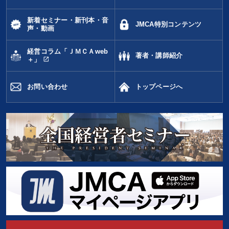
新着セミナー・新刊本・音
JMCA特別コンテンツ
声・動画
経営コラム「ＪＭＣＡweb
著者・講師紹介
open_in_new
＋」
お問い合わせ
トップページへ