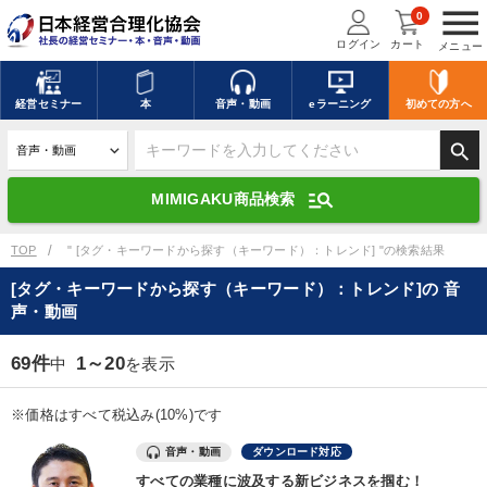
menu
0
ログイン
カート
メニュー
キーワードを入力して探す
edit
経営
セミナー
本
音声・動画
eラーニング
初めての方
へ
search
デジタル版対応のみ検索結果に表示する
manage_search
MIMIGAKU商品検索
search
上記の条件で検索
TOP
" [タグ・キーワードから探す（キーワード）：トレンド] "の検索結果
[タグ・キーワードから探す（キーワード）：トレンド]の 音
声・動画
講演収録物を探す
mic
refresh
更新する
69件
1～20
中
を表示
全国経営者セミナー講演収録物（全1315タイトル）からお探しいただけ
ます
※価格はすべて税込み(10%)です
カテゴリー
音声・動画
ダウンロード対応
すべての業種に波及する新ビジネスを掴む！