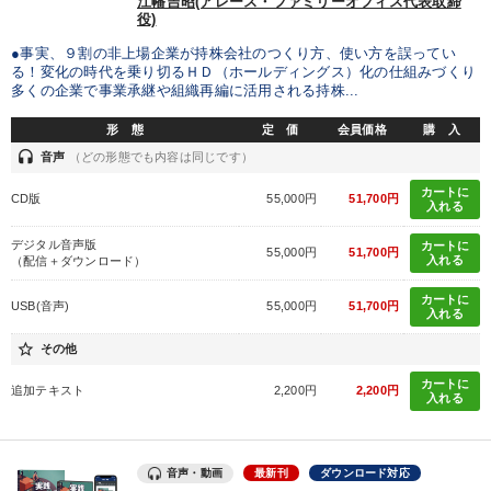
江幡吉昭(アレース・ファミリーオフィス代表取締
役)
●事実、９割の非上場企業が持株会社のつくり方、使い方を誤ってい
る！変化の時代を乗り切るＨＤ（ホールディングス）化の仕組みづくり
多くの企業で事業承継や組織再編に活用される持株...
形 態
定 価
会員価格
購 入
headset
音声
（どの形態でも内容は同じです）
カートに
CD版
55,000円
51,700円
入れる
デジタル音声版
カートに
55,000円
51,700円
入れる
（配信＋ダウンロード）
カートに
USB(音声)
55,000円
51,700円
入れる
star_border
その他
カートに
追加テキスト
2,200円
2,200円
入れる
音声・動画
最新刊
ダウンロード対応