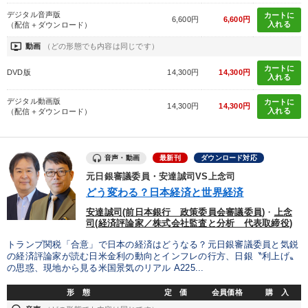
デジタル音声版
カートに
6,600円
6,600円
入れる
（配信＋ダウンロード）
ondemand_video
動画
（どの形態でも内容は同じです）
カートに
DVD版
14,300円
14,300円
入れる
デジタル動画版
カートに
14,300円
14,300円
入れる
（配信＋ダウンロード）
音声・動画
最新刊
ダウンロード対応
元日銀審議委員・安達誠司VS上念司
どう変わる？日本経済と世界経済
安達誠司(前日本銀行 政策委員会審議委員)
・
上念
司(経済評論家／株式会社監査と分析 代表取締役)
トランプ関税「合意」で日本の経済はどうなる？元日銀審議委員と気鋭
の経済評論家が読む日米金利の動向とインフレの行方、日銀〝利上げ〟
の思惑、現地から見る米国景気のリアル A225...
形 態
定 価
会員価格
購 入