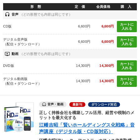
形 態
定 価
会員価格
購 入
headset
音声
（どの形態でも内容は同じです）
カートに
CD版
6,600円
6,600円
入れる
デジタル音声版
カートに
6,600円
6,600円
入れる
（配信＋ダウンロード）
ondemand_video
動画
（どの形態でも内容は同じです）
カートに
DVD版
14,300円
14,300円
入れる
デジタル動画版
カートに
14,300円
14,300円
入れる
（配信＋ダウンロード）
音声・動画
最新刊
ダウンロード対応
正しく持株会社を構築しフル活用、経営や税制のメ
リットを最大化する
江幡吉昭「賢いホールディングス化戦略」音
声講座（デジタル版・CD版対応）