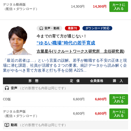
デジタル動画版
カートに
14,300円
14,300円
入れる
（配信＋ダウンロード）
音声・動画
最新刊
ダウンロード対応
今までの育て方が通じない！
“ゆるい職場”時代の若手育成
古屋星斗(リクルートワークス研究所 主任研究員)
「最近の若者は…」という言葉の誤解。若手が離職する不安の正体と現
場に潜む課題、社員が活躍する２つの要素。統計データから読み解く企
業がやるべき育て方改革と打ち手を公開 A225...
形 態
定 価
会員価格
購 入
headset
音声
（どの形態でも内容は同じです）
カートに
CD版
6,600円
6,600円
入れる
デジタル音声版
カートに
6,600円
6,600円
入れる
（配信＋ダウンロード）
ondemand_video
動画
（どの形態でも内容は同じです）