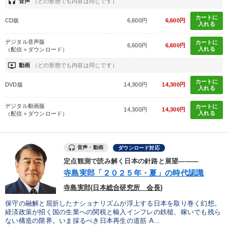
headset
音声
（どの形態でも内容は同じです）
カートに
CD版
6,600円
6,600円
入れる
デジタル音声版
カートに
6,600円
6,600円
入れる
（配信＋ダウンロード）
ondemand_video
動画
（どの形態でも内容は同じです）
カートに
DVD版
14,300円
14,300円
入れる
デジタル動画版
カートに
14,300円
14,300円
入れる
（配信＋ダウンロード）
音声・動画
ダウンロード対応
定点観測で読み解く日本の針路と展望―――
寺島実郎「２０２５年・夏」の時代認識
寺島実郎(日本総合研究所 会長)
保守の融解と屈折したナショナリズムが浮上する日本を取り巻く幻想。
経済政策が招く国の生業への関税と輸入インフレの鉄槌、稼いでも残ら
ない構造の限界。いま採るべき日本再生の道筋 A...