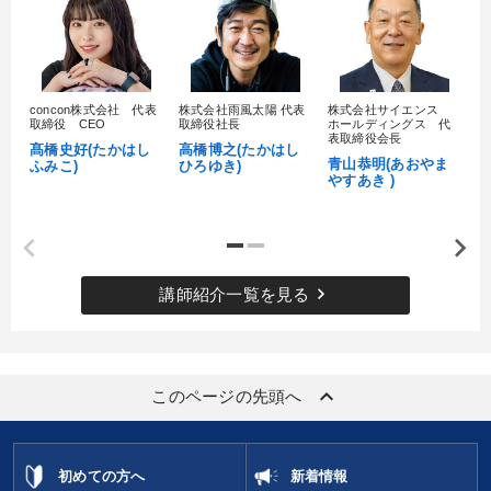
concon株式会社 代表
株式会社雨風太陽 代表
株式会社サイエンス
髙
取締役 CEO
取締役社長
ホールディングス 代
村
表取締役会長
髙橋史好(たかはし
高橋博之(たかはし
し
青山恭明(あおやま
ふみこ)
ひろゆき)
やすあき )
keyboard_arrow_right
講師紹介一覧を見る
keyboard_arrow_up
このページの先頭へ
初めての方へ
新着情報