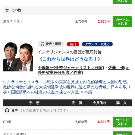
入れる
star_border
その他
カートに
追加テキスト
2,750円
2,750円
入れる
音声・動画
新刊
ダウンロード対応
インテリジェンスの巨匠が徹底討論
《これから世界はどうなる！》
手嶋龍一(外交ジャーナリスト／作家)
・
佐藤 優(元
外務省主任分析官／作家)
ウクライナとイスラエル戦争の真実を見抜く内在的論理と大国の思惑。
微妙な均衡が崩れる大統領選挙後の世界に迫る新たな脅威。日本を取り
巻く国際情勢への社長の視点と採るべき道 ※本講...
形 態
定 価
会員価格
購 入
headset
音声
（どの形態でも内容は同じです）
カートに
CD版
6,600円
6,600円
入れる
デジタル音声版
カートに