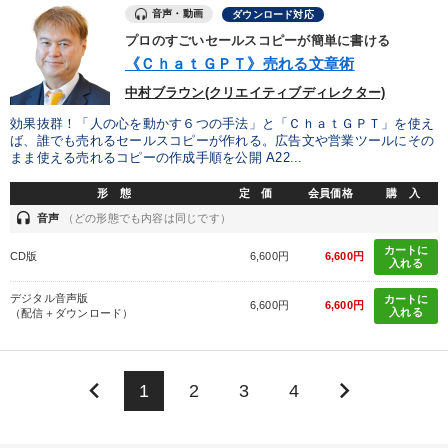
音声・動画
ダウンロード対応
プロのすごいセールスコピーが簡単に書ける
《ＣｈａｔＧＰＴ》売れる文章術
中村ブラウン(クリエイティブディレクター)
効果抜群！「人の心を動かす６つの手法」と「ＣｈａｔＧＰＴ」を使え
ば、誰でも売れるセールスコピーが作れる。広告文や営業ツールにその
まま使える売れるコピーの作成手順を公開 A22...
形 態
定 価
会員価格
購 入
headset
音声
（どの形態でも内容は同じです）
カートに
CD版
6,600円
6,600円
入れる
デジタル音声版
カートに
6,600円
6,600円
入れる
（配信＋ダウンロード）
keyboard_arrow_left
keyboard_arrow_right
1
2
3
4