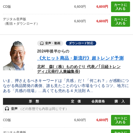
カートに
CD版
6,600円
6,600円
入れる
デジタル音声版
カートに
6,600円
6,600円
入れる
（配信＋ダウンロード）
音声・動画
ダウンロード対応
2024年後半からの
《大ヒット商品・新流行》超トレンド予測
北村 森(（株）ものめぐり 代表／｢日経トレン
ディ｣元発行人兼編集長)
いま、押さえるべきキーワードは「共感」だ！「何これ？」が感動につ
ながる商品開発の裏側、誰も見たことのない市場をつくるコツ、地方に
ある「共感の現場」…高くても売れる４大法則 A...
形 態
定 価
会員価格
購 入
headset
音声
（どの形態でも内容は同じです）
カートに
CD版
6,600円
6,600円
入れる
デジタル音声版
カートに