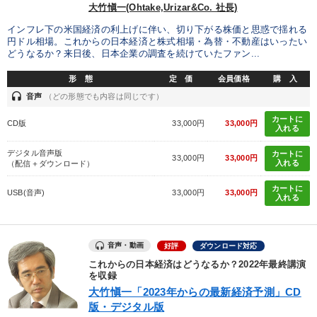
大竹愼一(Ohtake,Urizar&Co. 社長)
インフレ下の米国経済の利上げに伴い、切り下がる株価と思惑で揺れる
円ドル相場。これからの日本経済と株式相場・為替・不動産はいったい
どうなるか？来日後、日本企業の調査を続けていたファン...
形 態
定 価
会員価格
購 入
headset
音声
（どの形態でも内容は同じです）
カートに
CD版
33,000円
33,000円
入れる
デジタル音声版
カートに
33,000円
33,000円
入れる
（配信＋ダウンロード）
カートに
USB(音声)
33,000円
33,000円
入れる
音声・動画
好評
ダウンロード対応
これからの日本経済はどうなるか？2022年最終講演
を収録
大竹愼一「2023年からの最新経済予測」CD
版・デジタル版