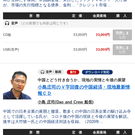
が、市場の先行指標となる債券、金利…「クレジット市場...
形 態
定 価
会員価格
購 入
headset
音声
（どの形態でも内容は同じです）
完売しま
CD版
33,000円
33,000円
した
完売しま
USB(音声)
33,000円
33,000円
した
音声・動画
新刊
ダウンロード対応
中国とどう付き合うか、現地の実情と今後の展望
小島庄司のＶ字回復の中国経済・現地最新情
報ＣＤ
小島 庄司(Dao and Crew 船長)
中国での日本企業の展開と撤退。数多くの中国の日系企業の駆け込み寺
として活躍している氏が、コロナ後の中国の現状と今後の展望を解説。
後半は大竹愼一氏との中国経済対談を収録。（2020年...
形 態
定 価
会員価格
購 入