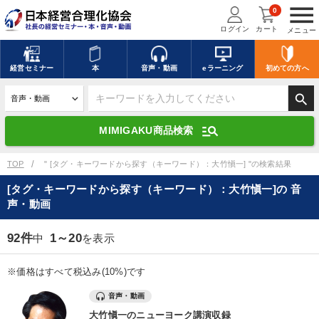
menu
0
ログイン
カート
メニュー
キーワードを入力して探す
edit
経営
セミナー
本
音声・動画
eラーニング
初めての方
へ
search
デジタル版対応のみ検索結果に表示する
manage_search
MIMIGAKU商品検索
search
上記の条件で検索
TOP
" [タグ・キーワードから探す（キーワード）：大竹愼一] "の検索結果
[タグ・キーワードから探す（キーワード）：大竹愼一]の 音
声・動画
講演収録物を探す
mic
refresh
更新する
92件
1～20
中
を表示
全国経営者セミナー講演収録物（全1315タイトル）からお探しいただけ
ます
※価格はすべて税込み(10%)です
カテゴリー
音声・動画
大竹愼一のニューヨーク講演収録