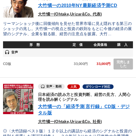
優秀各社の智恵と戦略
事業家のロマンと経営
大竹愼一の2010年NY最新経済予測CD
大竹愼一(Ohtake,Urizar&Co. 代表)
若手異才経営者の発想
専門家のアドバイス
リーマンショック後に回復傾向を見せた世界市場に見え隠れする第三の
ショックの兆し。大竹愼一の視点と投資の鉄則をもとに今後の経済の展
リーダーの器量を学ぶ
望のシグナル、企業を観る眼、経営の注意点を披露。大竹...
形 態
定 価
会員価格
購 入
テーマ
headset
音声
完売しま
CD版
33,000円
33,000円
【4月】音声・映像
147回春季大会
した
歴史・古典に学ぶ実務講話
音声・動画
人気
ダウンロード対応
最新トレンドと時代の潮流を押さえる
日本経済の読み方と投資判断、経営の見方、人間心
理を読み解くシグナル
売上直結の営業力や販売力を獲得する
大竹愼一の「経済予測 言行録」CD版・デジ
タル版
【最新刊】時代を超える経営150の言葉＋社長のスピーチ・話材
集２タイトル
大竹愼一(Ohtake,Urizar&Co. 社長)
◎〈大竹語録ベスト版〉１２０以上の講話から経済のシグナルと投資の