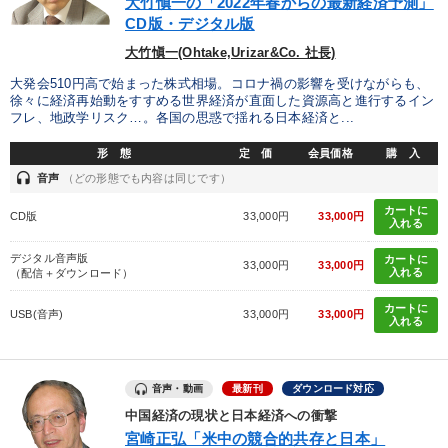
大竹愼一の「2022年春からの最新経済予測」
CD版・デジタル版
大竹愼一(Ohtake,Urizar&Co. 社長)
大発会510円高で始まった株式相場。コロナ禍の影響を受けながらも、
徐々に経済再始動をすすめる世界経済が直面した資源高と進行するイン
フレ、地政学リスク…。各国の思惑で揺れる日本経済と...
形 態
定 価
会員価格
購 入
headset
音声
（どの形態でも内容は同じです）
カートに
CD版
33,000円
33,000円
入れる
デジタル音声版
カートに
33,000円
33,000円
入れる
（配信＋ダウンロード）
カートに
USB(音声)
33,000円
33,000円
入れる
音声・動画
最新刊
ダウンロード対応
中国経済の現状と日本経済への衝撃
宮崎正弘「米中の競合的共存と日本」