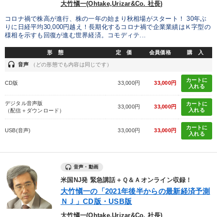
大竹愼一(Ohtake,Urizar&Co. 社長)
コロナ禍で株高が進行、株の一年の始まり秋相場がスタート！ 30年ぶ
りに日経平均30,000円越え！長期化するコロナ禍で企業業績はＫ字型の
様相を示すも回復が進む世界経済。コモディテ...
形 態
定 価
会員価格
購 入
headset
音声
（どの形態でも内容は同じです）
カートに
CD版
33,000円
33,000円
入れる
デジタル音声版
カートに
33,000円
33,000円
入れる
（配信＋ダウンロード）
カートに
USB(音声)
33,000円
33,000円
入れる
音声・動画
米国NJ発 緊急講話＋Ｑ＆Ａオンライン収録！
大竹愼一の「2021年後半からの最新経済予測
ＮＪ」CD版・USB版
大竹愼一(Ohtake,Urizar&Co. 社長)