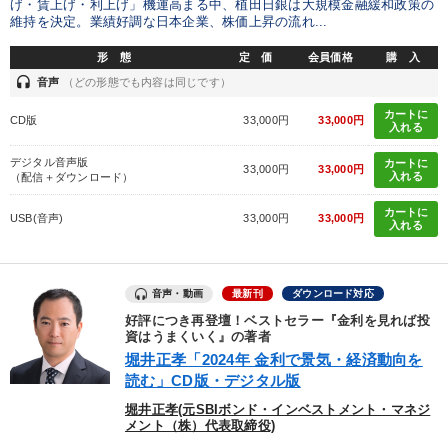
げ・賃上げ・利上げ」機運高まる中、植田日銀は大規模金融緩和政策の
維持を決定。業績好調な日本企業、株価上昇の流れ...
カテゴリー
形 態
定 価
会員価格
購 入
headset
音声
（どの形態でも内容は同じです）
営業・社員研修
最新トレンドと時代の潮流を押さえる
カートに
CD版
33,000円
33,000円
入れる
全国経営者セミナー収録〈売れ筋・人気ランキング〉＆新刊・好
評講話
デジタル音声版
カートに
33,000円
33,000円
入れる
（配信＋ダウンロード）
マーケティング
147回春季大会
カートに
USB(音声)
33,000円
33,000円
入れる
社員が自律的に動き出す組織づくり
組織・採用・スキル
井上和弘の財務力UP
後継社長・アトツギ
音声・動画
最新刊
ダウンロード対応
《強い財務を実践する経営者》講話４選
好評につき再登壇！ベストセラー『金利を見れば投
資はうまくいく』の著者
堀井正孝「2024年 金利で景気・経済動向を
2025年夏季全国経営者セミナー収録講演ＣＤ・講演ＤＶＤ・デジ
タル版（音声／動画ストリーミング・ダウンロード）
読む」CD版・デジタル版
堀井正孝(元SBIボンド・インベストメント・マネジ
「儲けの本質」を突く
メント（株）代表取締役)