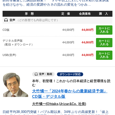
鉄則を厳選した講話語録集！ ３０年以上にわたり日米欧の企業調査
業種
を続けながら、経済の変調やカネの流れの変化をつかみ...
形 態
定 価
会員価格
購 入
製造業
卸売・小売・飲食業
建設・不動産業
headset
音声
（どの形態でも内容は同じです）
IT・サービス・金融業
コンサルタント
専門家
カートに
CD版
44,000円
44,000円
入れる
デジタル音声版
カートに
44,000円
44,000円
キーワード
入れる
（配信＋ダウンロード）
カートに
USB(音声)
44,000円
44,000円
入れる
節税
通信販売
多様性・ダイバーシティ
運勢・先見
プレゼン
リーダーシップ
音声・動画
ダウンロード対応
本年、初登壇！これからの日本経済と経営環境を読
※「更新」を押すと「テーマ」「キーワード」を更新いただけます。
む
大竹愼一「2024年春からの最新経済予測」
CD版・デジタル版
経営音声・動画を探す
ondemand_video
refresh
更新する
大竹愼一(Ohtake,Urizar&Co. 社長)
全国経営者セミナー収録物以外の経営教材（全762タイトル）からお探
しいただけます
日経平均38,000円突破！バブル期以来、34年ぶりの高値更新！「値上