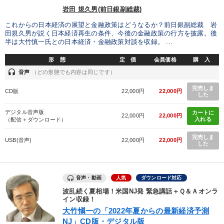
岩田 規久男(前日銀副総裁)
これからの日本経済の展望と金融政策はどうなるか？前日銀副総裁 岩
田規久男が説く日本経済再生の条件、今後の金融政策の行方を披露。後
半は大竹慎一氏との日本経済・金融政策対談を収録。 ...
形 態
定 価
会員価格
購 入
headset
音声
（どの形態でも内容は同じです）
完売しま
CD版
22,000円
22,000円
した
デジタル音声版
カートに
22,000円
22,000円
入れる
（配信＋ダウンロード）
完売しま
USB(音声)
22,000円
22,000円
した
音声・動画
人気
ダウンロード対応
波乱続く夏相場！米国NJ発 緊急講話＋Ｑ＆Ａオンラ
イン収録！
大竹愼一の「2022年夏からの最新経済予測
NJ」CD版・デジタル版