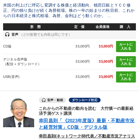
米国の利上げに呼応し変調する株価と経済動向、植田日銀とＹＣＣ修
正、円の独り負けが続く為替相場。株の一年の始まりの秋目前、これか
らの日本経済と株式相場、為替、金利はどう動くのか。 ...
形 態
定 価
会員価格
購 入
headset
音声
（どの形態でも内容は同じです）
カートに
CD版
33,000円
33,000円
入れる
デジタル音声版
カートに
33,000円
33,000円
入れる
（配信＋ダウンロード）
カートに
USB(音声)
33,000円
33,000円
入れる
音声・動画
ダウンロード対応
これからの不動産の動向を読む 大竹愼一の最新経
済予測ゲスト講演
幸田昌則「《2023年度版》最新・不動産市況
と経営対策」CD版・デジタル版
幸田昌則(ネットワーク88代表／不動産市況アナリス