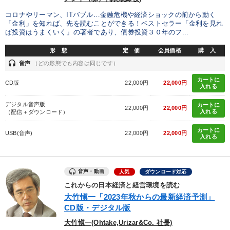
コロナやリーマン、ITバブル…金融危機や経済ショックの前から動く
タグ・キーワード
「金利」を知れば、先を読むことができる！ベストセラー「金利を見れ
ば投資はうまくいく」の著者であり、債券投資３０年のフ...
早分かり
一流人
デジタルマーケティング
異発想
形 態
定 価
会員価格
購 入
headset
音声
（どの形態でも内容は同じです）
入門篇
会長
プロ経営者
スポーツ関連
カートに
CD版
22,000円
22,000円
入れる
モチベーション
仕事術・ビジネスハック
相続・事業承継
デジタル音声版
カートに
22,000円
22,000円
トレンド
後継者
営業
マーケティング
賃金制度
入れる
（配信＋ダウンロード）
カートに
聞き手・作間信司
イノベーション
両利きの経営
USB(音声)
22,000円
22,000円
入れる
多角化・新規事業
リーダーシップ
株式投資
繁盛
音声・動画
人気
ダウンロード対応
思考法
これからの日本経済と経営環境を読む
大竹愼一「2023年秋からの最新経済予測」
※「更新」を押すと「タグ・キーワード」を更新いただけます。
CD版・デジタル版
大竹愼一(Ohtake,Urizar&Co. 社長)