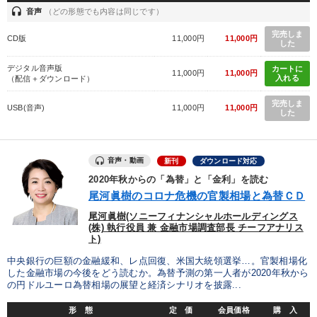
headset
音声
（どの形態でも内容は同じです）
完売しま
CD版
11,000円
11,000円
した
デジタル音声版
カートに
11,000円
11,000円
入れる
（配信＋ダウンロード）
完売しま
USB(音声)
11,000円
11,000円
した
音声・動画
新刊
ダウンロード対応
2020年秋からの「為替」と「金利」を読む
尾河眞樹のコロナ危機の官製相場と為替ＣＤ
尾河眞樹(ソニーフィナンシャルホールディングス
(株) 執行役員 兼 金融市場調査部長 チーフアナリス
ト)
中央銀行の巨額の金融緩和、レ点回復、米国大統領選挙…。官製相場化
した金融市場の今後をどう読むか。為替予測の第一人者が2020年秋から
の円ドルユーロ為替相場の展望と経済シナリオを披露...
形 態
定 価
会員価格
購 入