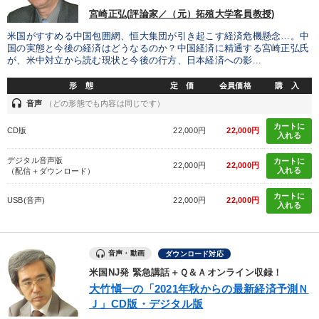
宮崎正弘(評論家／（元）拓殖大学客員教授)
米国がすすめる中国包囲網、恒大集団が引き起こす経済危機懸念…。中
国の実態と今後の経済はどうなるのか？中国経済に精通する宮崎正弘氏
が、米中対立から読む現状と今後の行方、日本経済への影...
形 態
定 価
会員価格
購 入
headset
音声
（どの形態でも内容は同じです）
カートに
CD版
22,000円
22,000円
入れる
デジタル音声版
カートに
22,000円
22,000円
入れる
（配信＋ダウンロード）
カートに
USB(音声)
22,000円
22,000円
入れる
音声・動画
ダウンロード対応
米国NJ発 緊急講話＋Ｑ＆Ａオンライン収録！
大竹愼一の「2021年秋からの最新経済予測Ｎ
Ｊ」CD版・デジタル版