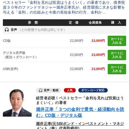
ベストセラー『金利を見れば投資はうまくいく』の著者であり、債券投
目的別
資３０年のファンドマネジャー堀井正孝氏が、経営環境に大きな影響を
与える「金利」の仕組みと今後の長短金利の行方、金利か...
形 態
定 価
会員価格
購 入
後継者に聞かせたい
組織を強化したい
発想力を磨きたい
headset
音声
（どの形態でも内容は同じです）
販売力を強化したい
業績を伸ばしたい
カートに
CD版
22,000円
22,000円
入れる
経営体系を学びたい
デジタル音声版
カートに
22,000円
22,000円
入れる
（配信＋ダウンロード）
キーワード
カートに
USB(音声)
22,000円
22,000円
入れる
交渉
リピート
一流人
創業者
稲盛和夫
会長
音声・動画
人気
ダウンロード対応
※「更新」を押すと「カテゴリー」「目的別」「キーワード」を更新いただけます。
経営者必聴！ベストセラー「金利を見れば投資はう
まくいく」の著者
堀井正孝「３つの金利で景気・経済動向を読
タグから探す
local_offer
refresh
更新する
む」CD版・デジタル版
堀井正孝(元SBIボンド・インベストメント・マネジ
すべての音声・動画（全2077タイトル）からお探しいただけます
メント（株）代表取締役)