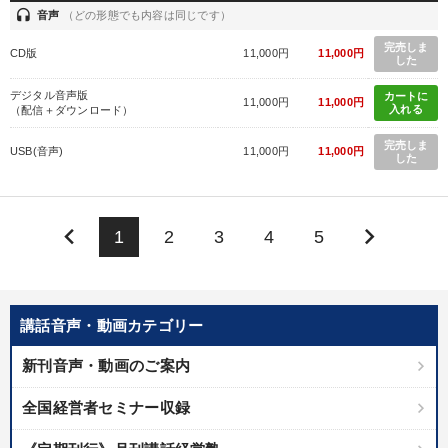
headset
音声
（どの形態でも内容は同じです）
完売しま
CD版
11,000円
11,000円
した
デジタル音声版
カートに
11,000円
11,000円
入れる
（配信＋ダウンロード）
完売しま
USB(音声)
11,000円
11,000円
した
keyboard_arrow_left
keyboard_arrow_right
1
2
3
4
5
講話音声・動画カテゴリー
新刊音声・動画のご案内
全国経営者セミナー収録