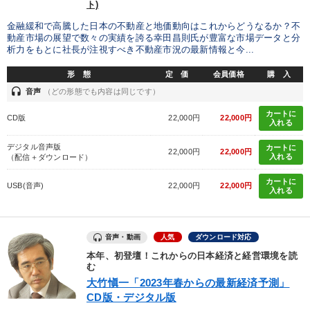
ト)
金融緩和で高騰した日本の不動産と地価動向はこれからどうなるか？不
動産市場の展望で数々の実績を誇る幸田昌則氏が豊富な市場データと分
析力をもとに社長が注視すべき不動産市況の最新情報と今...
形 態
定 価
会員価格
購 入
headset
音声
（どの形態でも内容は同じです）
カートに
CD版
22,000円
22,000円
入れる
デジタル音声版
カートに
22,000円
22,000円
入れる
（配信＋ダウンロード）
カートに
USB(音声)
22,000円
22,000円
入れる
音声・動画
人気
ダウンロード対応
本年、初登壇！これからの日本経済と経営環境を読
む
大竹愼一「2023年春からの最新経済予測」
CD版・デジタル版