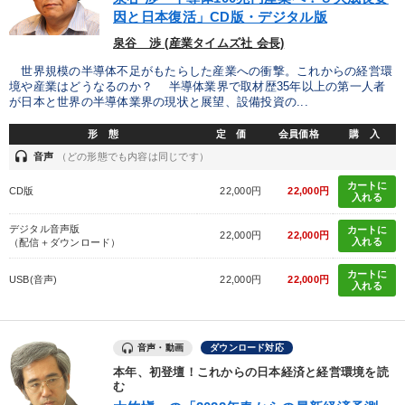
因と日本復活」CD版・デジタル版
泉谷 渉 (産業タイムズ社 会長)
世界規模の半導体不足がもたらした産業への衝撃。これからの経営環
境や産業はどうなるのか？ 半導体業界で取材歴35年以上の第一人者
が日本と世界の半導体業界の現状と展望、設備投資の...
形 態
定 価
会員価格
購 入
headset
音声
（どの形態でも内容は同じです）
カートに
CD版
22,000円
22,000円
入れる
デジタル音声版
カートに
22,000円
22,000円
入れる
（配信＋ダウンロード）
カートに
USB(音声)
22,000円
22,000円
入れる
音声・動画
ダウンロード対応
本年、初登壇！これからの日本経済と経営環境を読
む