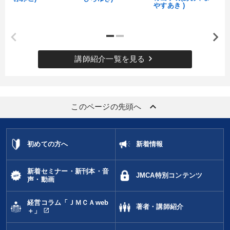
やすあき )
keyboard_arrow_right
講師紹介一覧を見る
keyboard_arrow_up
このページの先頭へ
初めての方へ
新着情報
新着セミナー・新刊本・音
JMCA特別コンテンツ
声・動画
経営コラム「ＪＭＣＡweb
著者・講師紹介
open_in_new
＋」