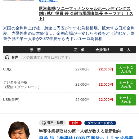
尾河眞樹(ソニーフィナンシャルホールディングス
(株) 執行役員 兼 金融市場調査部長 チーフアナリス
ト)
米国の金利利上げ後、急速に円安がすすむ為替相場、拡大する日米金利
差、内憂外患の日本経済…。金融市場が一変した今後をどう読むか。為
替予測の第一人者が2022年夏から円ドルユーロ為替相...
形 態
定 価
会員価格
購 入
headset
音声
（どの形態でも内容は同じです）
カートに
CD版
22,000円
22,000円
入れる
デジタル音声版
カートに
22,000円
22,000円
入れる
（配信＋ダウンロード）
カートに
USB(音声)
22,000円
22,000円
入れる
音声・動画
好評
ダウンロード対応
半導体業界取材の第一人者が教える最新動向
泉谷 渉「半導体100兆円産業へ！５大成長要