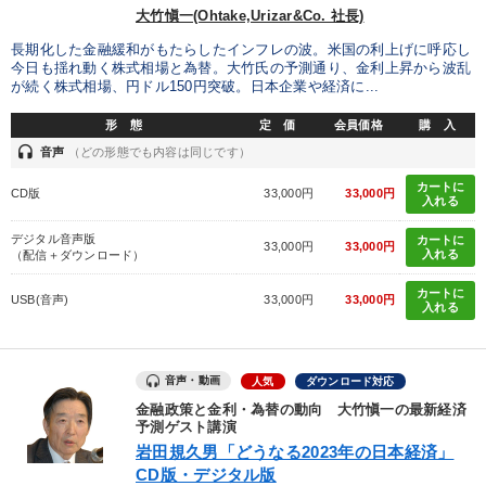
大竹愼一(Ohtake,Urizar&Co. 社長)
長期化した金融緩和がもたらしたインフレの波。米国の利上げに呼応し
今日も揺れ動く株式相場と為替。大竹氏の予測通り、金利上昇から波乱
が続く株式相場、円ドル150円突破。日本企業や経済に...
形 態
定 価
会員価格
購 入
headset
音声
（どの形態でも内容は同じです）
カートに
CD版
33,000円
33,000円
入れる
デジタル音声版
カートに
33,000円
33,000円
入れる
（配信＋ダウンロード）
カートに
USB(音声)
33,000円
33,000円
入れる
音声・動画
人気
ダウンロード対応
金融政策と金利・為替の動向 大竹愼一の最新経済
予測ゲスト講演
岩田規久男「どうなる2023年の日本経済」
CD版・デジタル版