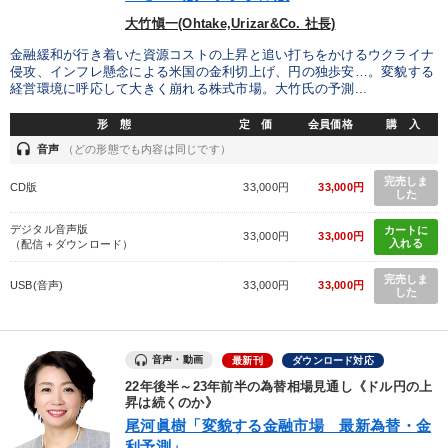
大竹愼一(Ohtake,Urizar&Co. 社長)
金融緩和が行き着いた資源コストの上昇と追い打ちをかけるウクライナ
侵攻、インフレ懸念による米国の金利切上げ、円の独歩安…。変貌する
経営環境に呼応して大きく崩れる株式市場。大竹氏の予測...
形 態
定 価
会員価格
購 入
headset
音声
（どの形態でも内容は同じです）
完売しま
CD版
33,000円
33,000円
した
デジタル音声版
カートに
33,000円
33,000円
入れる
（配信＋ダウンロード）
完売しま
USB(音声)
33,000円
33,000円
した
音声・動画
最新刊
ダウンロード対応
22年後半～23年前半の為替相場見通し《ドル円の上
昇は続くのか》
尾河眞樹「変貌する金融市場 最新為替・金
利予測」