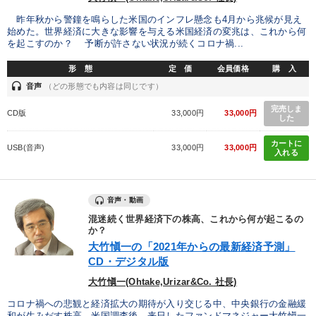
昨年秋から警鐘を鳴らした米国のインフレ懸念も4月から兆候が見え
始めた。世界経済に大きな影響を与える米国経済の変兆は、これから何
を起こすのか？ 予断が許さない状況が続くコロナ禍...
形 態
定 価
会員価格
購 入
headset
音声
（どの形態でも内容は同じです）
完売しま
CD版
33,000円
33,000円
した
カートに
USB(音声)
33,000円
33,000円
入れる
音声・動画
混迷続く世界経済下の株高、これから何が起こるの
か？
大竹愼一の「2021年からの最新経済予測」
CD・デジタル版
大竹愼一(Ohtake,Urizar&Co. 社長)
コロナ禍への悲観と経済拡大の期待が入り交じる中、中央銀行の金融緩
和が生みだす株高。米国調査後、来日したファンドマネジャー大竹愼一