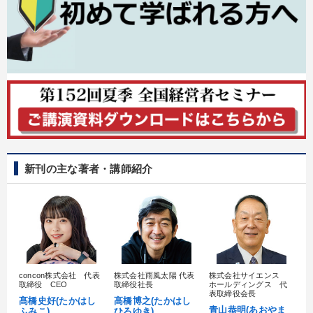
新刊の主な著者・講師紹介
concon株式会社 代表
株式会社雨風太陽 代表
株式会社サイエンス
髙
取締役 CEO
取締役社長
ホールディングス 代
村
表取締役会長
髙橋史好(たかはし
高橋博之(たかはし
し
青山恭明(あおやま
ふみこ)
ひろゆき)