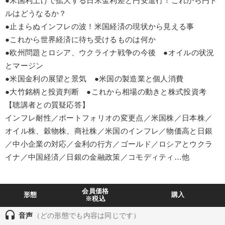
●米国利上げで拡大する日米金利差と円安進行！これから円ド
ルはどうなるか？
井上和弘の財務力UP
●止まらぬインフレの波！米国経済の現状から見える事
2026年夏季全国経営者セミナー収録講演ＣＤ・講演ＤＶＤ・デジ
●これから世界経済に待ち受けるものは何か
タル版（音声／動画ストリーミング・ダウンロード）
●欧州問題とロシア、ウクライナ戦争の今後 ●オイルの状況
とマージン
後継社長・アトツギ
成功哲学・人間学
●米国金利の展望と景気 ●米国の製造業と個人消費
【最新刊】精神科医・和田秀樹の「老いない力」＋健康な社長と
●大竹銘柄と投資判断 ●これから相場の動きと株式投資考
会社をつくる厳選講話
【聴講者との質疑応答】
148回夏季大会
マーケティング
147回春季大会
インフレ耐性／ポートフォリオの変更点／米国株／日本株／
オイル株、穀物株、商社株／米国のインフレ／物価高と日銀
仕事のスキルと人間力を高める知恵を身につける
／中小企業の対応／金利の行方／ゴールド／ロシアとウクラ
イナ／中国経済／日銀の金融政策／コモディティ…他
【3月】音声・映像
【最新刊】時代を超える経営150の言葉＋社長のスピーチ・話材
集２タイトル
会員価格
形態
購入
※税込
【2月】音声・映像
headset
音声
（どの形態でも内容は同じです）