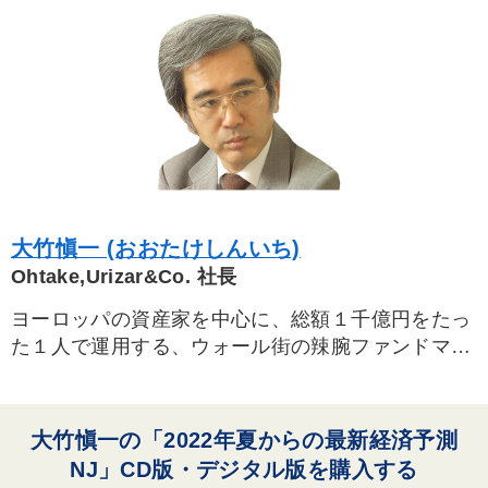
大竹愼一 (おおたけしんいち)
Ohtake,Urizar&Co. 社長
ヨーロッパの資産家を中心に、総額１千億円をたっ
た１人で運用する、ウォール街の辣腕ファンドマ
ネージャー。大竹愼一氏は、一橋大学大学院修了
後、旧三井銀行系の金融経済研究所を経て、ドイ
ツ・ケルン大学、イギリス・ロンドン大学へ留学。
大竹愼一の「2022年夏からの最新経済予測
帰国後、野村総合研究所でエコノミストとして活躍
NJ」CD版・デジタル版を購入する
した後、ロンドンのチェースインヴェスターズで