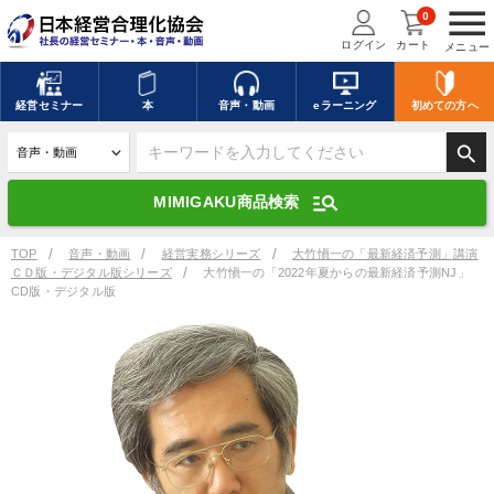
menu
0
ログイン
カート
メニュー
キーワードを入力して探す
edit
経営
セミナー
本
音声・動画
eラーニング
初めての方
へ
search
デジタル版対応のみ検索結果に表示する
manage_search
MIMIGAKU商品検索
search
上記の条件で検索
TOP
音声・動画
経営実務シリーズ
大竹愼一の「最新経済予測」講演
ＣＤ版・デジタル版シリーズ
大竹愼一の「2022年夏からの最新経済予測NJ」
CD版・デジタル版
講演収録物を探す
mic
refresh
更新する
全国経営者セミナー講演収録物（全1315タイトル）からお探しいただけ
ます
カテゴリー