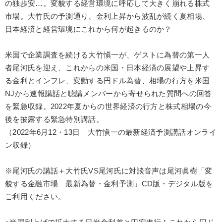
の独歩安…。変貌する経営環境に呼応して大きく崩れる株式
製造業
卸売・小売・飲食業
建設・不動産業
市場。大竹氏の予測通り、金利上昇から波乱が続く夏相場、
IT・サービス・金融業
コンサルタント
専門家
日本経済と経営環境にこれから何が起きるのか？
米国で企業調査を続ける大竹愼一が、ゲストに為替の第一人
キーワード
者尾河氏を迎え、これからの米国・日本経済の展望や上昇す
る金利とインフレ、変動する円ドル為替、相場の行方を米国
仕事術・ビジネスハック
後継者
心を磨く
DX
NJから速報講話と聴講メンバーから寄せられた質問への回答
を緊急収録。2022年夏からの世界経済の行方と株式相場の今
会長
入門篇
後を披露する緊急特別講話。
（2022年6月12・13日 大竹愼一の最新経済予測講話オンライ
※「更新」を押すと「テーマ」「キーワード」を更新いただけます。
ン収録）
経営音声・動画を探す
ondemand_video
refresh
更新する
※尾河氏の講話＋大竹氏VS尾河氏に対談音声は尾河眞樹「変
全国経営者セミナー収録物以外の経営教材（全762タイトル）からお探
貌する金融市場 最新為替・金利予測」CD版・デジタル版を
しいただけます
ご利用ください。
カテゴリー