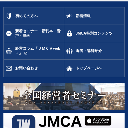
初めての方へ
新着情報
新着セミナー・新刊本・音
JMCA特別コンテンツ
声・動画
経営コラム「ＪＭＣＡweb
著者・講師紹介
open_in_new
＋」
お問い合わせ
トップページへ