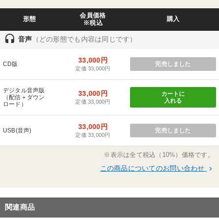
ファンドマネージャーとなる。そこで、市場原理に
会員価格
形態
購入
基づく合理的な投資方法によって、抜群の成績を上
※税込
げ、ニューヨークのＡＩＧグローバルインヴェス
headset
音声
（どの形態でも内容は同じです）
ターズにヘッドハンティングされる。１９８９年に
は独立を果たし、オオタケ・ウリザール＆コーポ
33,000円
CD版
完売しました
定価 33,000円
レーションをニューヨーク郊外に設立、代表取締役
に就任。
デジタル音声版
33,000円
カートに
（配信＋ダウン
入れる
定価 33,000円
ロード）
33,000円
USB(音声)
完売しました
定価 33,000円
※表示は全て税込（10%）価格です。
この商品についてのお問い合わせ
keyboard_arrow_right
関連商品