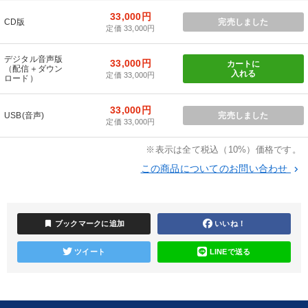
33,000円
目的別
CD版
完売しました
定価 33,000円
発想力を磨きたい
組織を強化したい
経営を改善したい
デジタル音声版
33,000円
カートに
（配信＋ダウン
入れる
定価 33,000円
ロード）
パフォーマンス向上
財務・数字力の向上
33,000円
USB(音声)
完売しました
経営体系を学びたい
定価 33,000円
※表示は全て税込（10%）価格です。
キーワード
この商品についてのお問い合わせ
keyboard_arrow_right
未来先見
スポーツ関係
リーダーシップ
稲盛和夫
bookmark
ブックマークに追加
いいね！
販売戦略
ブランディング
ツイート
LINEで送る
※「更新」を押すと「カテゴリー」「目的別」「キーワード」を更新いただけます。
タグから探す
local_offer
refresh
更新する