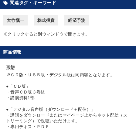
関連タグ・キーワード
local_offer
すべての音声・動画（全2077タイトル）からお探しいただけます
大竹愼一
株式投資
経済予測
タグ・キーワード
※クリックすると別ウィンドウで開きます。
多角化・新規事業
早わかり
中村天風
中小企業
商品情報
営業力強化
大竹愼一
MBA
歴史に学ぶ
教育
販売戦略
金利
一流人
上場企業
マーケティング
形態
※ＣＤ版・ＵＳＢ版・デジタル版は同内容となります。
モチベーション
話し方
新技術
ドラッカー
●「ＣＤ版」
・音声ＣＤ版３巻組
未来先見
労務問題・人事対策
テレビ・ネットで話題
・講演資料1部
投資
SNS活用
入門篇
●「デジタル音声版（ダウンロード＋配信）」
・講話をダウンロードまたはマイページ上からネット配信（ス
トリーミング）で視聴いただけます。
※「更新」を押すと「タグ・キーワード」を更新いただけます。
・専用テキストＰＤＦ