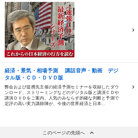
経済・景気・相場予測 講話音声・動画 デジ
タル版・ＣＤ・ＤＶＤ版
弊会および提携先主催の経済予測セミナーを収録したダウ
ンロード、ストリーミングなどのデジタル版と講演ＣＤや
講演ＤＶＤをご案内。人気のみならず的確な判断と予測で
定評の高い実力講師陣が、今後の世界経済と日本...
keyboard_arrow_up
このページの先頭へ