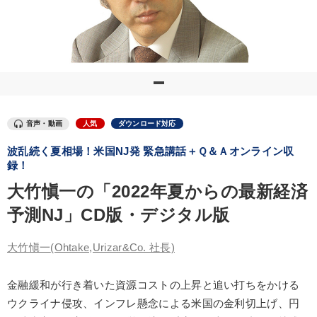
優秀各社の智恵と戦略
事業家のロマンと経営
若手異才経営者の発想
専門家のアドバイス
リーダーの器量を学ぶ
テーマ
音声・動画
人気
ダウンロード対応
波乱続く夏相場！米国NJ発 緊急講話＋Ｑ＆Ａオンライン収
井上和弘の財務力UP
148回夏季大会
【6月】音声・映像
録！
経営リーダーの考え方と戦略を学ぶ
大竹愼一の「2022年夏からの最新経済
予測NJ」CD版・デジタル版
会社のパフォーマンスを高める講話
組織と人を動かすマネジメント力を磨く
大竹愼一
(Ohtake,Urizar&Co. 社長)
金融緩和が行き着いた資源コストの上昇と追い打ちをかける
業種
ウクライナ侵攻、インフレ懸念による米国の金利切上げ、円