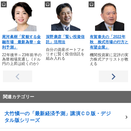
尾河眞樹「変貌する金
深野康彦「賢い投資信
有賀泰夫の「2022年
融市場 最新為替・金
託」活用法
秋 株式市場の行方と
利予測」
有望企業」
自分の資産ポートフォ
リオに賢く投信信託を
22年後半～23年前半の
機関投資家に定評の実
組み入れる
為替相場見通し《ドル
力株式アナリストが教
円の上昇は続くのか》
える
関連カテゴリー
大竹愼一の「最新経済予測」講演ＣＤ版・デジ
タル版シリーズ