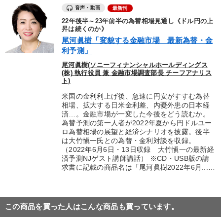
音声・動画
最新刊
22年後半～23年前半の為替相場見通し《ドル円の上
昇は続くのか》
尾河眞樹「変貌する金融市場 最新為替・金
利予測」
尾河眞樹(ソニーフィナンシャルホールディングス
(株) 執行役員 兼 金融市場調査部長 チーフアナリス
ト)
米国の金利利上げ後、急速に円安がすすむ為替
相場、拡大する日米金利差、内憂外患の日本経
済…。金融市場が一変した今後をどう読むか。
為替予測の第一人者が2022年夏から円ドルユー
ロ為替相場の展望と経済シナリオを披露。後半
は大竹愼一氏との為替・金利対談を収録。
（2022年6月6日・13日収録 大竹愼一の最新経
済予測NJゲスト講師講話） ※CD・USB版の請
求書に記載の商品名は「尾河眞樹2022年6月...…
この商品を買った人はこんな商品も買っています。