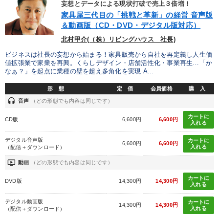
タグ・キーワード
妄想とデータによる現状打破で売上３倍増！
家具屋三代目の「挑戦と革新」の経営 音声版
＆動画版（CD・DVD・デジタル版対応）
後継者
老舗企業
営業
思考法
仕組み
北村甲介(（株）リビングハウス 社長)
コミュニケーション
金利
推薦
伝統・文化
SDGs
ビジネスは社長の妄想から始まる！家具販売から自社を再定義し人生価
値拡張業で家業を再興。くらしデザイン・店舗活性化・事業再生…「か
なぁ？」を起点に業種の壁を超え多角化を実現 A...
企業文化
経済予測
早分かり
生産性向上
形 態
定 価
会員価格
購 入
通信販売
トレンド
インバウンド
headset
音声
（どの形態でも内容は同じです）
健康・ウェルビーイング
会社を守る
企業成長
カートに
CD版
6,600円
6,600円
入れる
資産保全
銀行交渉
交渉
マネジメント
デジタル音声版
カートに
6,600円
6,600円
入れる
（配信＋ダウンロード）
ondemand_video
動画
（どの形態でも内容は同じです）
※「更新」を押すと「タグ・キーワード」を更新いただけます。
カートに
DVD版
14,300円
14,300円
入れる
デジタル動画版
カートに
14,300円
14,300円
入れる
（配信＋ダウンロード）