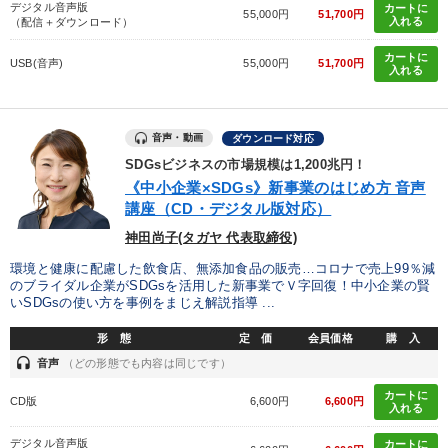
デジタル音声版
カートに
55,000円
51,700円
入れる
（配信＋ダウンロード）
カートに
USB(音声)
55,000円
51,700円
入れる
音声・動画
ダウンロード対応
SDGsビジネスの市場規模は1,200兆円！
《中小企業×SDGs》新事業のはじめ方 音声
講座（CD・デジタル版対応）
神田尚子(タガヤ 代表取締役)
環境と健康に配慮した飲食店、無添加食品の販売…コロナで売上99％減
のブライダル企業がSDGsを活用した新事業でＶ字回復！中小企業の賢
いSDGsの使い方を事例をまじえ解説指導 ...
形 態
定 価
会員価格
購 入
headset
音声
（どの形態でも内容は同じです）
カートに
CD版
6,600円
6,600円
入れる
デジタル音声版
カートに