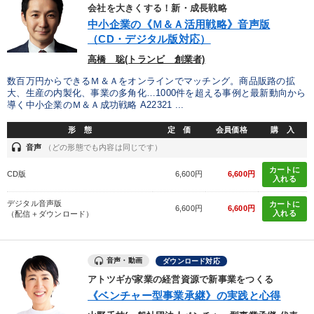
優秀各社の智恵と戦略
事業家のロマンと経営
会社を大きくする！新・成長戦略
中小企業の《Ｍ＆Ａ活用戦略》音声版
若手異才経営者の発想
専門家のアドバイス
（CD・デジタル版対応）
高橋 聡(トランビ 創業者)
リーダーの器量を学ぶ
数百万円からできるＭ＆Ａをオンラインでマッチング。商品販路の拡
大、生産の内製化、事業の多角化…1000件を超える事例と最新動向から
導く中小企業のＭ＆Ａ成功戦略 A22321 ...
テーマ
形 態
定 価
会員価格
購 入
headset
音声
（どの形態でも内容は同じです）
【4月】音声・映像
【3月】音声・映像
カートに
CD版
6,600円
6,600円
入れる
最新刊・戦略参謀ChatGPT実戦法と中小企業のDXと講話ご案内
デジタル音声版
カートに
6,600円
6,600円
数字・税務・決算書
入れる
（配信＋ダウンロード）
【最新刊】精神科医・和田秀樹の「老いない力」＋健康な社長と
会社をつくる厳選講話
音声・動画
ダウンロード対応
資産戦略
アトツギが家業の経営資源で新事業をつくる
《ベンチャー型事業承継》の実践と心得