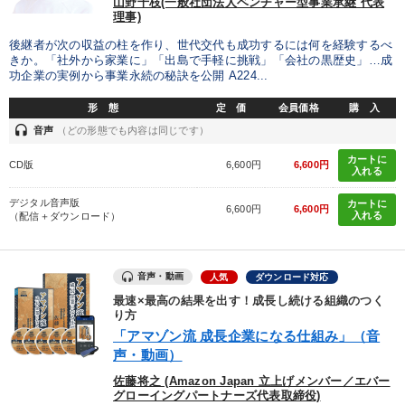
山野千枝(一般社団法人ベンチャー型事業承継 代表
業種
理事)
後継者が次の収益の柱を作り、世代交代も成功するには何を経験するべ
製造業
卸売・小売・飲食業
建設・不動産業
きか。「社外から家業に」「出島で手軽に挑戦」「会社の黒歴史」…成
功企業の実例から事業永続の秘訣を公開 A224...
IT・サービス・金融業
コンサルタント
専門家
形 態
定 価
会員価格
購 入
headset
音声
（どの形態でも内容は同じです）
キーワード
カートに
CD版
6,600円
6,600円
入れる
デジタル音声版
お金の授業
デザイン
リーダーシップ
FCビジネス
カートに
6,600円
6,600円
入れる
（配信＋ダウンロード）
いい会社
心を磨く
音声・動画
人気
ダウンロード対応
※「更新」を押すと「テーマ」「キーワード」を更新いただけます。
最速×最高の結果を出す！成長し続ける組織のつく
り方
「アマゾン流 成長企業になる仕組み」（音
経営音声・動画を探す
ondemand_video
refresh
更新する
声・動画）
全国経営者セミナー収録物以外の経営教材（全762タイトル）からお探
佐藤将之 (Amazon Japan 立上げメンバー／エバー
しいただけます
グローイングパートナーズ代表取締役)