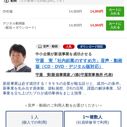
ondemand_video
動画
（どの形態でも内容は同じです）
カートに
DVD版
14,300円
14,300円
入れる
デジタル動画版
カートに
14,300円
14,300円
入れる
（配信＋ダウンロード）
音声・動画
人気
ダウンロード対応
中小企業が新規事業を成功させる
守屋 実「社内起業のすすめ方」音声・動画
版（CD・DVD・デジタル版対応）
守屋 実(新規事業家／(株)守屋実事務所 代表)
新規事業は必ず成功する！９９％の企業が陥る誤りと、成功への条件。
新事業を生み出す原体験、逆転発想、DXの活用、課題の解決事業…52
事業を立ち上げたプロが成功事例をまじえ指導 ...
＜音声・動画のご利用人数をお選びください＞
１人
1〜複数人
(個人での利用)
(
社員研修等で利用)