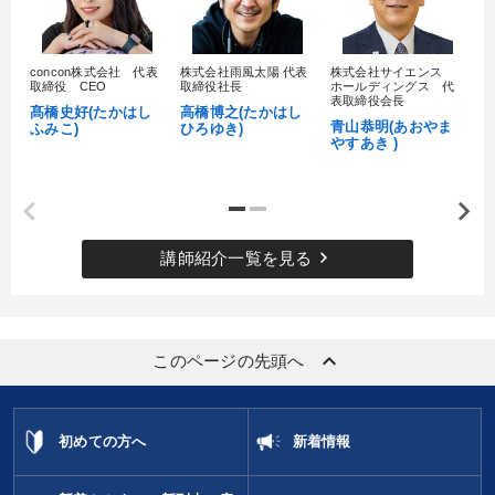
concon株式会社 代表
株式会社雨風太陽 代表
株式会社サイエンス
髙
取締役 CEO
取締役社長
ホールディングス 代
村
表取締役会長
髙橋史好(たかはし
高橋博之(たかはし
し
青山恭明(あおやま
ふみこ)
ひろゆき)
やすあき )
keyboard_arrow_right
講師紹介一覧を見る
keyboard_arrow_up
このページの先頭へ
初めての方へ
新着情報