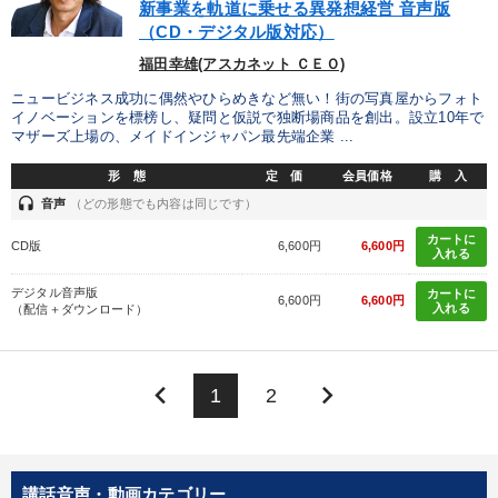
新事業を軌道に乗せる異発想経営 音声版
（CD・デジタル版対応）
福田幸雄(アスカネット ＣＥＯ)
ニュービジネス成功に偶然やひらめきなど無い！街の写真屋からフォト
イノベーションを標榜し、疑問と仮説で独断場商品を創出。設立10年で
マザーズ上場の、メイドインジャパン最先端企業 ...
形 態
定 価
会員価格
購 入
headset
音声
（どの形態でも内容は同じです）
カートに
CD版
6,600円
6,600円
入れる
デジタル音声版
カートに
6,600円
6,600円
入れる
（配信＋ダウンロード）
keyboard_arrow_left
keyboard_arrow_right
1
2
講話音声・動画カテゴリー