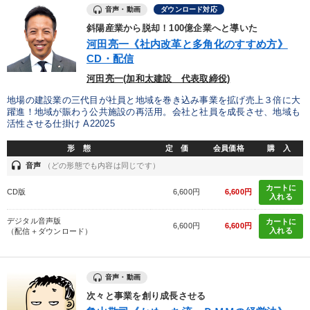
音声・動画
ダウンロード対応
斜陽産業から脱却！100億企業へと導いた
河田亮一《社内改革と多角化のすすめ方》
CD・配信
河田亮一(加和太建設 代表取締役)
地場の建設業の三代目が社員と地域を巻き込み事業を拡げ売上３倍に大
躍進！地域が賑わう公共施設の再活用。会社と社員を成長させ、地域も
活性させる仕掛け A22025
形 態
定 価
会員価格
購 入
headset
音声
（どの形態でも内容は同じです）
カートに
CD版
6,600円
6,600円
入れる
デジタル音声版
カートに
6,600円
6,600円
入れる
（配信＋ダウンロード）
音声・動画
次々と事業を創り成長させる