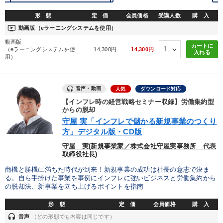
形 態
定 価
会員価格
受講人数
購 入
ondemand_video
動画版（eラーニングシステムを使用）
動画版
カートに
（eラーニングシステムを使
14,300円
14,300円
入れる
用）
音声・動画
人気
ダウンロード対応
【インフレ時の経営戦略セミナー収録】労働集約型
からの脱却
守屋 実「インフレで儲かる新規事業のつくり
方」デジタル版・CD版
守屋 実(新規事業家／株式会社守屋実事務所 代表
取締役社長)
商機と勝機に満ちた時代が到来！新規事業の成功は社長の意志で決ま
る。自ら手掛けた事業を事例にインフレに強いビジネスと労働集約から
の脱却法、新事業を立ち上げるポイントを指南
形 態
定 価
会員価格
購 入
headset
音声
（どの形態でも内容は同じです）