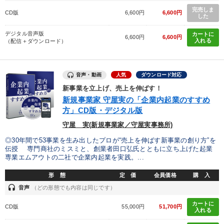
完売しま
CD版
6,600円
6,600円
した
デジタル音声版
カートに
6,600円
6,600円
入れる
（配信＋ダウンロード）
音声・動画
人気
ダウンロード対応
新事業を立上げ、売上を伸ばす！
新規事業家 守屋実の「企業内起業のすすめ
方」CD版・デジタル版
守屋 実(新規事業家／守屋実事務所)
◎30年間で53事業を生み出したプロが“売上を伸ばす新事業の創り方”を
伝授 専門商社のミスミと、創業者田口弘氏とともに立ち上げた起業
専業エムアウトの二社で企業内起業を実践。...
形 態
定 価
会員価格
購 入
headset
音声
（どの形態でも内容は同じです）
カートに
CD版
55,000円
51,700円
入れる