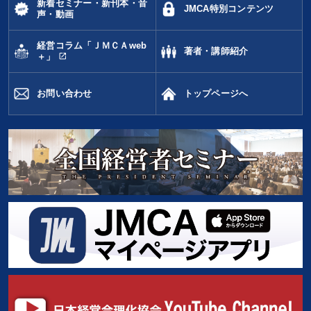
新着セミナー・新刊本・音
JMCA特別コンテンツ
声・動画
経営コラム「ＪＭＣＡweb
著者・講師紹介
open_in_new
＋」
お問い合わせ
トップページへ