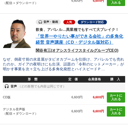
6,600円
6,600円
入れる
（配信＋ダウンロード）
音声・動画
人気
ダウンロード対応
飲食、アパレル…異業種でもすべて大ブレイク！
「世界一やりたい事ができる会社」の多角化
経営 音声講座（CD・デジタル版対応）
関谷有三(オアシスライフスタイルグループCEO)
なぜ、倒産寸前の水道屋がタピオカブームを仕掛け、アパレルでも売れ
たのか。ガイアの夜明けにも出演、話題の「令和のヒットメーカー」が
明かす事業を次々立ち上げる多角化発想とハイスピードＰ...
形 態
定 価
会員価格
購 入
headset
音声
（どの形態でも内容は同じです）
カートに
CD版
6,600円
6,600円
入れる
デジタル音声版
カートに
6,600円
6,600円
入れる
（配信＋ダウンロード）