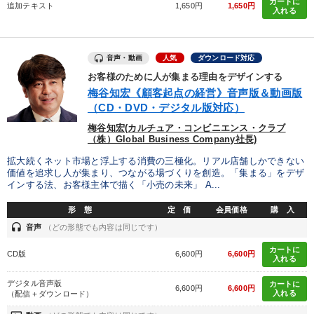
カートに
追加テキスト
1,650円
1,650円
入れる
音声・動画
人気
ダウンロード対応
お客様のために人が集まる理由をデザインする
梅谷知宏《顧客起点の経営》音声版＆動画版
（CD・DVD・デジタル版対応）
梅谷知宏(カルチュア・コンビニエンス・クラブ
（株）Global Business Company社長)
拡大続くネット市場と浮上する消費の三極化。リアル店舗しかできない
価値を追求し人が集まり、つながる場づくりを創造。「集まる」をデザ
インする法、お客様主体で描く「小売の未来」 A...
形 態
定 価
会員価格
購 入
headset
音声
（どの形態でも内容は同じです）
カートに
CD版
6,600円
6,600円
入れる
デジタル音声版
カートに
6,600円
6,600円
入れる
（配信＋ダウンロード）