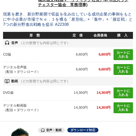
社員研修を行いたい
社長の姿勢を学びたい
チェスター協会 常務理事)
現業を磨き、新分野展開で収益を生み出している成功企業の事例をもと
販売力を強化したい
財務・数字力の向上
に中小企業が市場でＮｏ．１を獲る「差別化」×「集中」×「接近戦」と
7つの新分野進出戦略を提示 A22308
経営体系を学びたい
リーダーの魅力向上
形 態
定 価
会員価格
購 入
headset
音声
（どの形態でも内容は同じです）
キーワード
カートに
CD版
6,600円
6,600円
入れる
不動産投資
後継者
いい会社
中小企業
不動産
デジタル音声版
カートに
6,600円
6,600円
入れる
（配信＋ダウンロード）
モチベーション
ondemand_video
動画
（どの形態でも内容は同じです）
カートに
DVD版
14,300円
14,300円
入れる
※「更新」を押すと「カテゴリー」「目的別」「キーワード」を更新いただけます。
デジタル動画版
カートに
14,300円
14,300円
入れる
（配信＋ダウンロード）
タグから探す
local_offer
refresh
更新する
すべての音声・動画（全2077タイトル）からお探しいただけます
音声・動画
ダウンロード対応