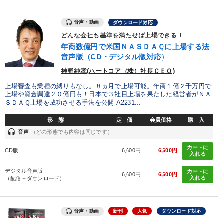
音声・動画
ダウンロード対応
どんな会社も基準を満たせば上場できる！
年商数億円で米国ＮＡＳＤＡＱに上場する法
音声版（CD・デジタル版対応）
神野純孝(ハートコア（株）社長ＣＥＯ)
上場審査も業種の縛りもなし。８ヵ月で上場可能。年商１億２千万円で
上場や資金調達２０億円も！日本で３社目上場を果たした経営者がＮＡ
ＳＤＡＱ上場を成功させる手法を公開 A2231...
形 態
定 価
会員価格
購 入
headset
音声
（どの形態でも内容は同じです）
カートに
CD版
6,600円
6,600円
入れる
デジタル音声版
カートに
6,600円
6,600円
入れる
（配信＋ダウンロード）
音声・動画
新刊
人気
ダウンロード対応