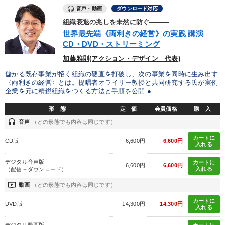
音声・動画
ダウンロード対応
組織衰退の兆しを未然に防ぐ―――
世界最先端《両利きの経営》の実践 講演
CD・DVD・ストリーミング
加藤雅則(アクション・デザイン 代表)
儲かる既存事業が招く組織の硬直を打破し、次の事業を同時に生み出す
〈両利きの経営〉とは。提唱者オライリー教授と共同研究する氏が実例
企業を元に精鋭組織をつくる方法と手順を公開 ●...
形 態
定 価
会員価格
購 入
headset
音声
（どの形態でも内容は同じです）
カートに
CD版
6,600円
6,600円
入れる
デジタル音声版
カートに
6,600円
6,600円
入れる
（配信＋ダウンロード）
ondemand_video
動画
（どの形態でも内容は同じです）
カートに
DVD版
14,300円
14,300円
入れる
デジタル動画版