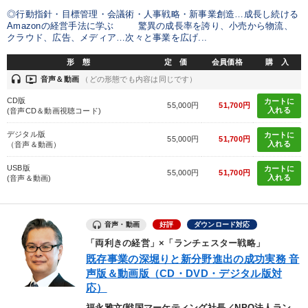
◎行動指針・目標管理・会議術・人事戦略・新事業創造…成長し続ける
カテゴリー
Amazonの経営手法に学ぶ 驚異の成長率を誇り、小売から物流、
クラウド、広告、メディア…次々と事業を広げ...
全国経営者セミナー収録〈売れ筋・人気〉音声＆動画20選
形 態
定 価
会員価格
購 入
headset
ondemand_video
音声＆動画
（どの形態でも内容は同じです）
営業・社員研修
最新技術・トレンド
【12月】音声・映像
CD版
カートに
55,000円
51,700円
入れる
(音声CD＆動画視聴コード)
組織・採用・スキル
デジタル版
カートに
55,000円
51,700円
入れる
（音声＆動画）
経営者のための《音声・動画で学ぶ》講演シリーズ
USB版
カートに
55,000円
51,700円
入れる
会社のパフォーマンスを高める講話
成功哲学・人間学
(音声＆動画)
【2月】音声・映像
音声と動画で学ぶ
【5月】音声・映像
音声・動画
好評
ダウンロード対応
経済・景気・相場予測
「両利きの経営」×「ランチェスター戦略」
既存事業の深堀りと新分野進出の成功実務 音
声版＆動画版（CD・DVD・デジタル版対
目的別
応）
福永雅文(戦国マーケティング社長／NPO法人ラン