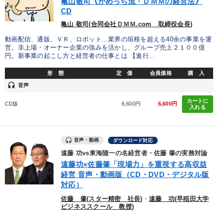
亀山敬司《かめっち流・ＤＭＭの経営法》
CD
亀山 敬司(合同会社ＤＭＭ.com 取締役会長)
動画配信、通販、ＶＲ、ロボット…業界の垣根を超える40余の事業を運
営。非上場・オーナー企業の強みを活かし、グループ売上２１００億
円。新事業の起こし方と経営者の仕事とは 【進行...
形 態
定 価
会員価格
購 入
headset
音声
カートに
CD版
6,600円
6,600円
入れる
音声・動画
ダウンロード対応
遠藤 功vs東海随一の名経営者・佐藤 肇の実務対論
遠藤功×佐藤肇「現場力」を重視する高収益
経営 音声・動画版（CD・DVD・デジタル版
対応）
佐藤 肇(スター精密 社長)
・
遠藤 功(早稲田大学
ビジネススクール 教授)