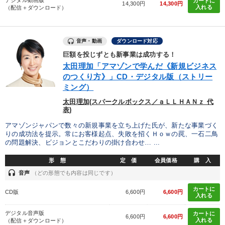
カートに
14,300円
14,300円
入れる
（配信＋ダウンロード）
音声・動画
ダウンロード対応
巨額を投じずとも新事業は成功する！
太田理加「アマゾンで学んだ《新規ビジネス
のつくり方》」CD・デジタル版（ストリー
ミング）
太田理加(スパークルボックス／ａＬＬＨＡＮｚ 代
表)
アマゾンジャパンで数々の新規事業を立ち上げた氏が、新たな事業づく
りの成功法を提示。常にお客様起点、失敗を招くＨｏｗの罠、一石二鳥
の問題解決、ビジョンとこだわりの掛け合わせ… ...
形 態
定 価
会員価格
購 入
headset
音声
（どの形態でも内容は同じです）
カートに
CD版
6,600円
6,600円
入れる
デジタル音声版
カートに
6,600円
6,600円
入れる
（配信＋ダウンロード）