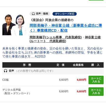
音声・動画
ダウンロード対応
《座談会》同族企業の後継者の
岡部美楠子・神谷富士雄〈新事業を成功に導
く〉事業構想CD・配信
岡部美楠子(シェル商事 代表取締役)
・
神谷富士雄
(ルートート 代表取締役)
未来を拓く事業と後継者の使命。父の会社を継いだ長女と、兄の会社か
ら新会社を立ち上げた弟の新事業への挑戦、承継時の苦悩、学舎を通じ
て得た事業の描き方… A22013
形 態
定 価
会員価格
購 入
headset
音声
（どの形態でも内容は同じです）
カートに
CD版
6,600円
6,600円
入れる
デジタル音声版
カートに
6,600円
6,600円
入れる
（配信＋ダウンロード）