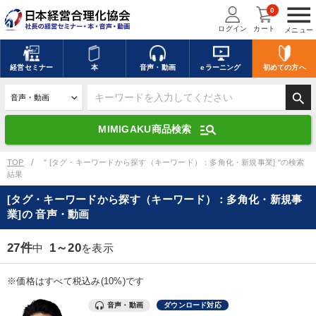
menu
0
ログイン
カート
メニュー
キーワードを入力して探す
edit
経営
セミナー
本
音声・動画
eラーニング
初めての方
へ
search
デジタル版対応のみ検索結果に表示する
manage_search
MIMIGAKU商品検索
search
上記の条件で検索
TOP
" [タグ・キーワードから探す（キーワード）：多角化・新規事業] "の検索
結果
[タグ・キーワードから探す（キーワード）：多角化・新規事
講演収録物を探す
mic
refresh
業]の 音声・動画
更新する
全国経営者セミナー講演収録物（全1315タイトル）からお探しいただけ
27件
1～20
中
を表示
ます
※価格はすべて税込み(10%)です
カテゴリー
音声・動画
ダウンロード対応