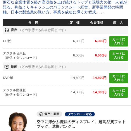
盤石な企業体質を築き高収益を上げ続けるトップと現場力の第一人者が
語る、利益よりキャッシュのバランスシート経営、新事業開発の時間
軸、日本の製造業の戦い方、事業を成功に導く方程式… ...
形 態
定 価
会員価格
購 入
headset
音声
（どの形態でも内容は同じです）
カートに
CD版
6,600円
6,600円
入れる
デジタル音声版
カートに
6,600円
6,600円
入れる
（配信＋ダウンロード）
ondemand_video
動画
（どの形態でも内容は同じです）
カートに
DVD版
14,300円
14,300円
入れる
デジタル動画版
カートに
14,300円
14,300円
入れる
（配信＋ダウンロード）
音声・動画
ダウンロード対応
空中に浮かぶ魔法のディスプレイ、超高品質フォト
ブック、遺影バンク…