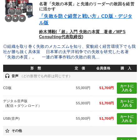
名著「失敗の本質」と先達のリーダーの敗因を経営
に活かす
「失敗を防ぐ経営と戦い方」CD版・デジタ
ル版
鈴木博毅(「超」入門 失敗の本質 著者／MPS
Consulting代表取締役)
◎組織を取り巻く失敗のメカニズムを知り、変貌続く経営環境下でも我
社が勝ち抜く具体策 日本軍の太平洋戦争での失敗を研究した名著
「失敗の本質」。 一連の軍事作戦の失敗の前兆...
形 態
定 価
会員価格
購 入
headset
音声
（どの形態でも内容は同じです）
カートに
CD版
55,000円
51,700円
入れる
デジタル音声版
カートに
55,000円
51,700円
入れる
（配信＋ダウンロード）
カートに
USB(音声)
55,000円
51,700円
入れる
star_border
その他