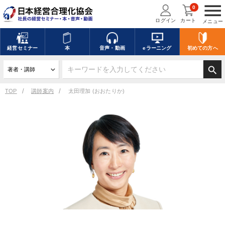
menu
0
ログイン
カート
メニュー
経営
セミナー
本
音声・動画
eラーニング
初めての方
へ
search
TOP
講師案内
太田理加 (おおたりか)