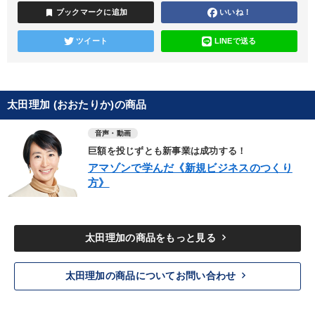
bookmark
ブックマークに追加
いいね！
ツイート
LINEで送る
太田理加 (おおたりか)の商品
音声・動画
巨額を投じずとも新事業は成功する！
アマゾンで学んだ《新規ビジネスのつくり
方》
keyboard_arrow_right
太田理加の商品をもっと見る
keyboard_arrow_right
太田理加の商品についてお問い合わせ