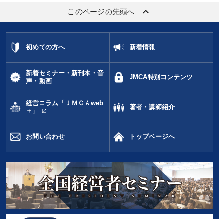
keyboard_arrow_up
このページの先頭へ
初めての方へ
新着情報
新着セミナー・新刊本・音
JMCA特別コンテンツ
声・動画
経営コラム「ＪＭＣＡweb
著者・講師紹介
open_in_new
＋」
お問い合わせ
トップページへ