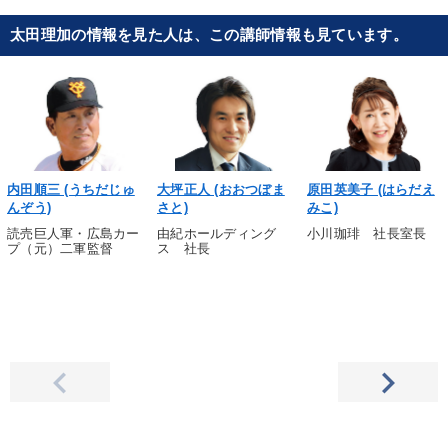
太田理加の情報を見た人は、この講師情報も見ています。
内田順三 (うちだじゅ
大坪正人 (おおつぼま
原田英美子 (はらだえ
んぞう)
さと)
みこ)
読売巨人軍・広島カー
由紀ホールディング
小川珈琲 社長室長
プ（元）二軍監督
ス 社長