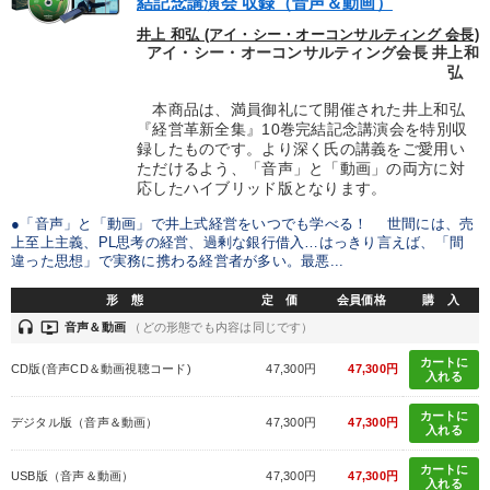
結記念講演会 収録（音声＆動画）
井上 和弘 (アイ・シー・オーコンサルティング 会長)
アイ・シー・オーコンサルティング会長 井上和
弘
本商品は、満員御礼にて開催された井上和弘
『経営革新全集』10巻完結記念講演会を特別収
録したものです。より深く氏の講義をご愛用い
ただけるよう、「音声」と「動画」の両方に対
応したハイブリッド版となります。
●「音声」と「動画」で井上式経営をいつでも学べる！ 世間には、売
上至上主義、PL思考の経営、過剰な銀行借入…はっきり言えば、「間
違った思想」で実務に携わる経営者が多い。最悪...
形 態
定 価
会員価格
購 入
headset
ondemand_video
音声＆動画
（どの形態でも内容は同じです）
カートに
CD版(音声CD＆動画視聴コード)
47,300円
47,300円
入れる
カートに
デジタル版（音声＆動画）
47,300円
47,300円
入れる
カートに
USB版（音声＆動画）
47,300円
47,300円
入れる