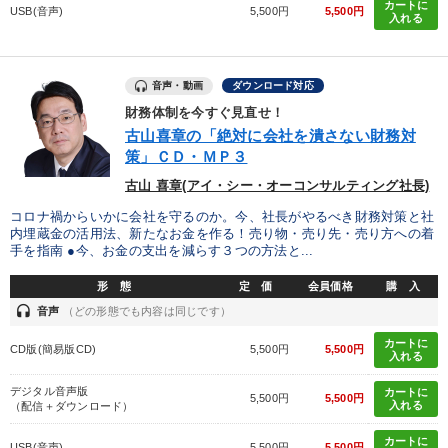
カートに
USB(音声)
5,500円
5,500円
入れる
音声・動画
ダウンロード対応
財務体制を今すぐ見直せ！
古山喜章の「絶対に会社を潰さない財務対
策」ＣＤ・ＭＰ３
古山 喜章(アイ・シー・オーコンサルティング社長)
コロナ禍からいかに会社を守るのか。今、社長がやるべき財務対策と社
内埋蔵金の活用法、新たなお金を作る！売り物・売り先・売り方への着
手を指南 ●今、お金の支出を減らす３つの方法と...
形 態
定 価
会員価格
購 入
headset
音声
（どの形態でも内容は同じです）
カートに
CD版(簡易版CD)
5,500円
5,500円
入れる
デジタル音声版
カートに
5,500円
5,500円
入れる
（配信＋ダウンロード）
カートに
USB(音声)
5,500円
5,500円