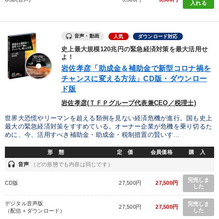
入れる
音声・動画
人気
ダウンロード対応
史上最大規模120兆円の緊急経済対策を最大活用せ
よ！
岩佐孝彦「助成金＆補助金で新型コロナ禍を
チャンスに変える方法」CD版・ダウンロー
ド版
岩佐孝彦(ＴＦＰグループ代表兼CEO／税理士)
世界大恐慌やリーマンを超える類例を見ない経済危機が進行。国も史上
最大の緊急経済対策をすすめている。オーナー企業が危機を乗り切るた
めに、今、活用すべき補助金・助成金・税制措置の賢いす...
形 態
定 価
会員価格
購 入
headset
音声
（どの形態でも内容は同じです）
完売しま
CD版
27,500円
27,500円
した
デジタル音声版
完売しま
27,500円
27,500円
した
（配信＋ダウンロード）