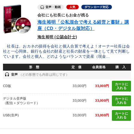
音声・動画
人気
ダウンロード対応
会社にも社長にもお金が残る
海生裕明「公私混合で考える経営と蓄財」講
座（CD・デジタル版対応）
海生裕明 (公認会計士)
社長は、おカネの損得を会社と個人合算で考えよ！オーナー社長は会
社と一心同体。銀行も会社の財産と社長の財産を一体として見て判断し
ています。会社と個人、どのようなバランスで資産（現金...
形 態
定 価
会員価格
購 入
headset
音声
（どの形態でも内容は同じです）
カートに
CD版
33,000円
33,000円
入れる
デジタル音声版
カートに
33,000円
33,000円
入れる
（配信＋ダウンロード）
カートに
USB(音声)
33,000円
33,000円
入れる