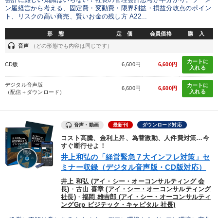
会計に難しい知識はいらない！社長の管理会計思考が早分かり。ラーメ
ン屋経営から考える、固定費・変動費・限界利益・損益分岐点のポイン
ト、リスクの高い商売、賢いお金の残し方 A22...
形 態
定 価
会員価格
購 入
headset
音声
（どの形態でも内容は同じです）
カートに
CD版
6,600円
6,600円
入れる
デジタル音声版
カートに
6,600円
6,600円
入れる
（配信＋ダウンロード）
音声・動画
最新刊
ダウンロード対応
コスト高騰、金利上昇、為替激動、人件費対策…今
すぐ断行せよ！
井上和弘の「経営緊急７大インフレ対策」セ
ミナー収録（デジタル音声版・CD版対応）
井上 和弘 (アイ・シー・オーコンサルティング 会
長)
・
古山 喜章 (アイ・シー・オーコンサルティング
社長)
・
福岡 雄吉郎 (アイ・シー・オーコンサルティ
ングGrp ビジテック・キャピタル 社長)