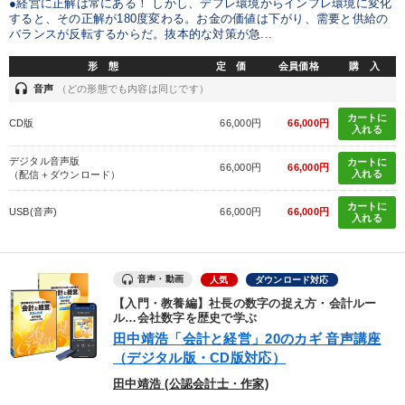
●経営に正解は常にある！ しかし、デフレ環境からインフレ環境に変化
すると、その正解が180度変わる。お金の価値は下がり、需要と供給の
バランスが反転するからだ。抜本的な対策が急...
形 態
定 価
会員価格
購 入
headset
音声
（どの形態でも内容は同じです）
カートに
CD版
66,000円
66,000円
入れる
デジタル音声版
カートに
66,000円
66,000円
入れる
（配信＋ダウンロード）
カートに
USB(音声)
66,000円
66,000円
入れる
音声・動画
人気
ダウンロード対応
【入門・教養編】社長の数字の捉え方・会計ルー
ル…会社数字を歴史で学ぶ
田中靖浩「会計と経営」20のカギ 音声講座
（デジタル版・CD版対応）
田中靖浩 (公認会計士・作家)