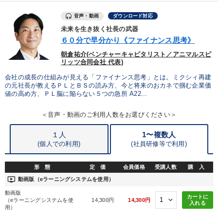
目的別
音声・動画
ダウンロード対応
未来を生き抜く社長の武器
６０分で早分かり《ファイナンス思考》
社員研修を行いたい
財務・数字力の向上
朝倉祐介(ベンチャーキャピタリスト／アニマルスピ
社長の姿勢を学びたい
財務・数字力の向上
リッツ合同会社 代表)
会社の成長の仕組みが見える「ファイナンス思考」とは。ミクシィ再建
後継者に聞かせたい
販売力を強化したい
の元社長が教えるＰＬとＢＳの読み方、今と将来のおカネで掴む企業価
値の高め方、ＰＬ脳に陥らない５つの急所 A22...
キーワード
＜音声・動画のご利用人数をお選びください＞
１人
1〜複数人
ブランディング
リベラルアーツ
インフレ対策・値上げ
(個人での利用)
(
社員研修等で利用)
株式投資
資産保全
リピート
形 態
定 価
会員価格
受講人数
購 入
ondemand_video
動画版（eラーニングシステムを使用）
※「更新」を押すと「カテゴリー」「目的別」「キーワード」を更新いただけます。
動画版
カートに
（eラーニングシステムを使
14,300円
14,300円
入れる
用）
タグから探す
local_offer
refresh
更新する