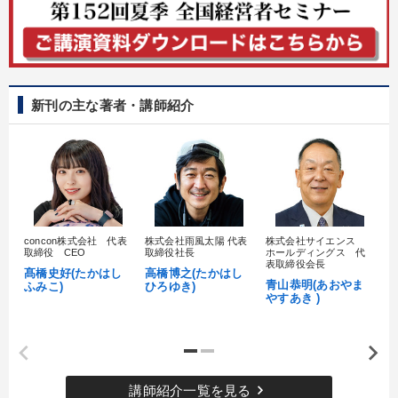
新刊の主な著者・講師紹介
concon株式会社 代表
株式会社雨風太陽 代表
株式会社サイエンス
髙
取締役 CEO
取締役社長
ホールディングス 代
村
表取締役会長
髙橋史好(たかはし
高橋博之(たかはし
し
青山恭明(あおやま
ふみこ)
ひろゆき)
やすあき )
keyboard_arrow_right
講師紹介一覧を見る