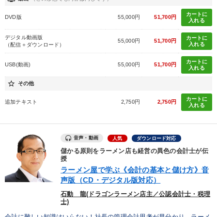
カートに
DVD版
55,000円
51,700円
入れる
デジタル動画版
カートに
55,000円
51,700円
入れる
（配信＋ダウンロード）
カートに
USB(動画)
55,000円
51,700円
入れる
star_border
その他
カートに
追加テキスト
2,750円
2,750円
入れる
音声・動画
人気
ダウンロード対応
儲かる原則をラーメン店も経営の異色の会計士が伝
授
ラーメン屋で学ぶ《会計の基本と儲け方》音
声版（CD・デジタル版対応）
石動 龍(ドラゴンラーメン店主／公認会計士・税理
士)