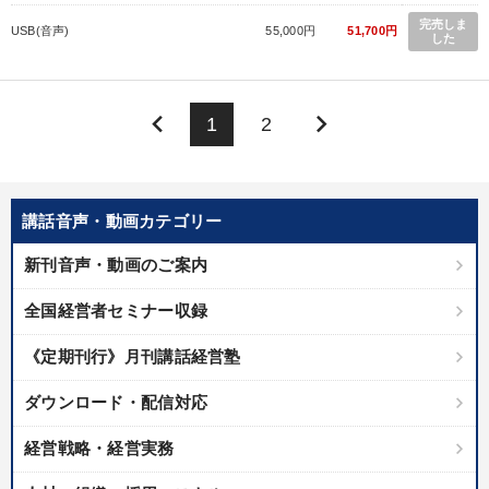
完売しま
USB(音声)
55,000円
51,700円
した
keyboard_arrow_left
keyboard_arrow_right
1
2
講話音声・動画カテゴリー
新刊音声・動画のご案内
全国経営者セミナー収録
《定期刊行》月刊講話経営塾
ダウンロード・配信対応
経営戦略・経営実務