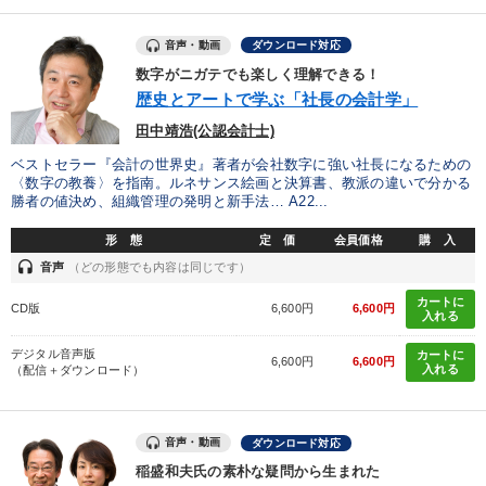
すべての音声・動画（全2076タイトル）からお探しいただけます
音声・動画
ダウンロード対応
数字がニガテでも楽しく理解できる！
タグ・キーワード
歴史とアートで学ぶ「社長の会計学」
田中靖浩(公認会計士)
仕事術・ビジネスハック
不動産
SNS活用
新技術
ベストセラー『会計の世界史』著者が会社数字に強い社長になるための
〈数字の教養〉を指南。ルネサンス絵画と決算書、教派の違いで分かる
早わかり
大竹愼一
テレビ・ネットで話題
稲盛和夫
勝者の値決め、組織管理の発明と新手法… A22...
SDGs
地方企業の勝ち方
理念・パーパス
MBA
形 態
定 価
会員価格
購 入
headset
音声
（どの形態でも内容は同じです）
推薦
イノベーション
節税
仕組み
未来先見
カートに
CD版
6,600円
6,600円
入れる
デザイン
早分かり
資産運用
労務問題・リスク対策
デジタル音声版
カートに
6,600円
6,600円
入れる
（配信＋ダウンロード）
健康・ウェルビーイング
インフレ対策・値上げ
生産性向上
音声・動画
ダウンロード対応
稲盛和夫氏の素朴な疑問から生まれた
※「更新」を押すと「タグ・キーワード」を更新いただけます。