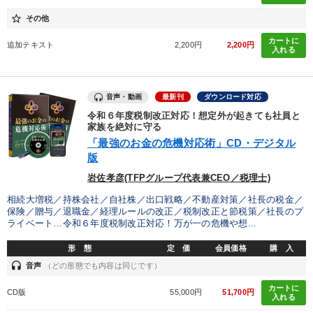
star_border
その他
カートに
追加テキスト
2,200円
2,200円
入れる
音声・動画
最新刊
ダウンロード対応
令和６年度税制改正対応！想定外が起きても社員と
家族を絶対に守る
「最強のお金の危機対応術」CD・デジタル
版
岩佐孝彦(TFPグループ代表兼CEO／税理士)
相続大増税／持株会社／自社株／出口戦略／不動産対策／社長の税金／
保険／贈与／退職金／経理ルールの改正／税制改正と節税策／社長のプ
ライベート…令和６年度税制改正対応！万が一の危機や想...
形 態
定 価
会員価格
購 入
headset
音声
（どの形態でも内容は同じです）
カートに
CD版
55,000円
51,700円
入れる