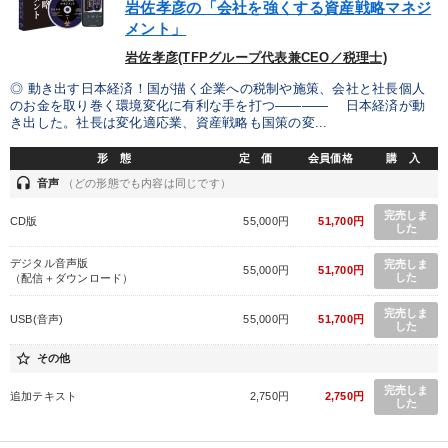
岩佐孝彦の「会社を強くする資産戦略マネジ
メント」
岩佐孝彦(TFPグループ代表兼CEO／税理士)
◎ 動き出す日本経済！国が描く企業への税制や施策、会社と社長個人
のお金を取り巻く環境変化に有利な手を打つ―――― 日本経済が動
き出した。社長は変化適応業、資産戦略も国策の変...
形 態
定 価
会員価格
購 入
headset
音声
（どの形態でも内容は同じです）
完売しま
CD版
55,000円
51,700円
した
デジタル音声版
完売しま
55,000円
51,700円
した
（配信＋ダウンロード）
完売しま
USB(音声)
55,000円
51,700円
した
star_border
その他
完売しま
追加テキスト
2,750円
2,750円
した