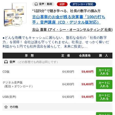
音声・動画
好評
ダウンロード対応
“1話5分”で聴き学べる、社長の数字の掴み方
古山喜章のお金が残る決算書「100の打ち
手」音声講座（CD・デジタル版対応）
古山 喜章 (アイ・シー・オーコンサルティング 社長)
●どんな危機でもキャッシュに困らない、盤石な会社の「社長の数字
力」を習得！ 会社は誰も守ってくれません。社長は、せっかく稼いだ
利益から１円でも社外流出を減らして、未来に投資し...
形 態
定 価
会員価格
購 入
headset
音声
（どの形態でも内容は同じです）
カートに
CD版
64,900円
59,400円
入れる
デジタル音声版
カートに
64,900円
59,400円
入れる
（配信＋ダウンロード）
カートに
USB(音声)
64,900円
59,400円
入れる
star_border
その他