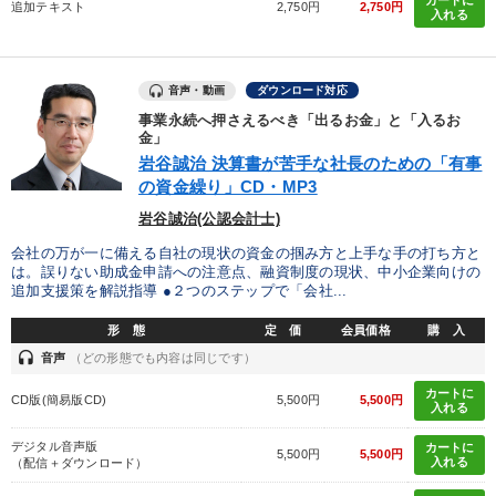
カートに
追加テキスト
2,750円
2,750円
入れる
音声・動画
ダウンロード対応
事業永続へ押さえるべき「出るお金」と「入るお
金」
岩谷誠治 決算書が苦手な社長のための「有事
の資金繰り」CD・MP3
岩谷誠治(公認会計士)
会社の万が一に備える自社の現状の資金の掴み方と上手な手の打ち方と
は。誤りない助成金申請への注意点、融資制度の現状、中小企業向けの
追加支援策を解説指導 ●２つのステップで「会社...
形 態
定 価
会員価格
購 入
headset
音声
（どの形態でも内容は同じです）
カートに
CD版(簡易版CD)
5,500円
5,500円
入れる
デジタル音声版
カートに
5,500円
5,500円
入れる
（配信＋ダウンロード）