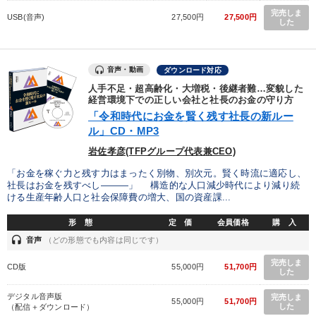
完売しま
USB(音声)
27,500円
27,500円
した
音声・動画
ダウンロード対応
人手不足・超高齢化・大増税・後継者難…変貌した
経営環境下での正しい会社と社長のお金の守り方
「令和時代にお金を賢く残す社長の新ルー
ル」CD・MP3
岩佐孝彦(TFPグループ代表兼CEO)
「お金を稼ぐ力と残す力はまったく別物、別次元。賢く時流に適応し、
社長はお金を残すべし―――」 構造的な人口減少時代により減り続
ける生産年齢人口と社会保障費の増大、国の資産課...
形 態
定 価
会員価格
購 入
headset
音声
（どの形態でも内容は同じです）
完売しま
CD版
55,000円
51,700円
した
デジタル音声版
完売しま
55,000円
51,700円
した
（配信＋ダウンロード）