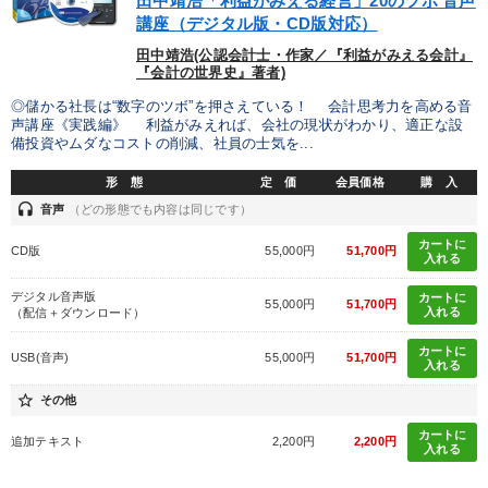
田中靖浩「利益がみえる経営」20のツボ 音声
講座（デジタル版・CD版対応）
カテゴリー
田中靖浩(公認会計士・作家／『利益がみえる会計』
『会計の世界史』著者)
◎儲かる社長は“数字のツボ”を押さえている！ 会計思考力を高める音
【12月】音声・映像
最新トレンドと時代の潮流を押さえる
声講座《実践編》 利益がみえれば、会社の現状がわかり、適正な設
備投資やムダなコストの削減、社員の士気を...
【5月】音声・映像
組織・採用・スキル
マーケティング
形 態
定 価
会員価格
購 入
社員が自律的に動き出す組織づくり
headset
音声
（どの形態でも内容は同じです）
カートに
組織と人を動かすマネジメント力を磨く
CD版
55,000円
51,700円
入れる
全国経営者セミナー収録〈売れ筋・人気〉音声＆動画20選
デジタル音声版
カートに
55,000円
51,700円
入れる
（配信＋ダウンロード）
企業戦略に学ぶ
カートに
USB(音声)
55,000円
51,700円
入れる
2025年夏季全国経営者セミナー収録講演ＣＤ・講演ＤＶＤ・デジ
star_border
その他
タル版（音声／動画ストリーミング・ダウンロード）
カートに
追加テキスト
2,200円
2,200円
井上和弘の財務力UP
「儲けの本質」を突く
入れる