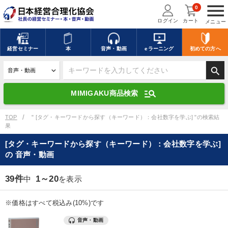
menu
0
ログイン
カート
メニュー
キーワードを入力して探す
edit
経営
セミナー
本
音声・動画
eラーニング
初めての方
へ
search
デジタル版対応のみ検索結果に表示する
manage_search
MIMIGAKU商品検索
search
上記の条件で検索
TOP
" [タグ・キーワードから探す（キーワード）：会社数字を学ぶ] "の検索結
果
[タグ・キーワードから探す（キーワード）：会社数字を学ぶ]
講演収録物を探す
mic
refresh
の 音声・動画
更新する
全国経営者セミナー講演収録物（全1315タイトル）からお探しいただけ
39件
1～20
中
を表示
ます
※価格はすべて税込み(10%)です
カテゴリー
音声・動画