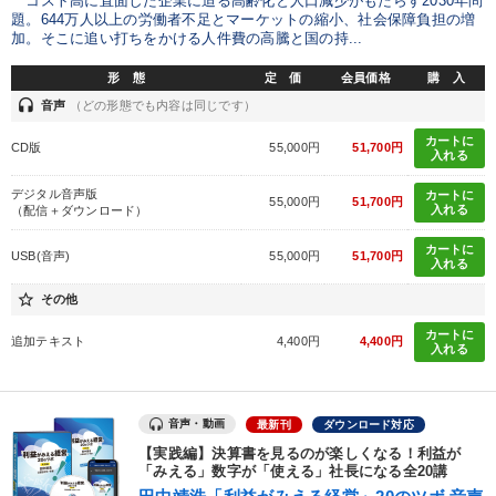
コスト高に直面した企業に迫る高齢化と人口減少がもたらす2030年問
題。644万人以上の労働者不足とマーケットの縮小、社会保障負担の増
業種
加。そこに追い打ちをかける人件費の高騰と国の持...
形 態
定 価
会員価格
購 入
製造業
卸売・小売・飲食業
建設・不動産業
headset
音声
（どの形態でも内容は同じです）
IT・サービス・金融業
コンサルタント
専門家
カートに
CD版
55,000円
51,700円
入れる
デジタル音声版
カートに
キーワード
55,000円
51,700円
入れる
（配信＋ダウンロード）
カートに
USB(音声)
55,000円
51,700円
経営計画
資産運用
歴史に学ぶ
早分かり
入れる
star_border
その他
会社数字を学ぶ
スポーツ関係
カートに
追加テキスト
4,400円
4,400円
入れる
※「更新」を押すと「テーマ」「キーワード」を更新いただけます。
音声・動画
最新刊
ダウンロード対応
経営音声・動画を探す
ondemand_video
refresh
更新する
【実践編】決算書を見るのが楽しくなる！利益が
「みえる」数字が「使える」社長になる全20講
全国経営者セミナー収録物以外の経営教材（全761タイトル）からお探
しいただけます