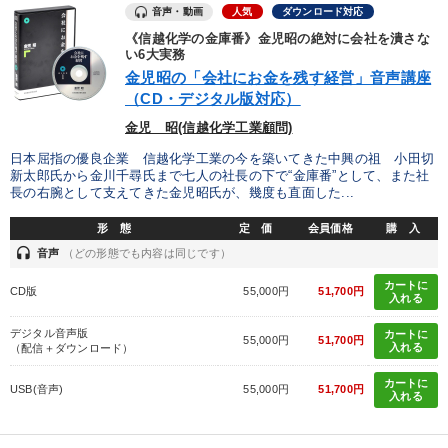
音声・動画
人気
ダウンロード対応
《信越化学の金庫番》金児昭の絶対に会社を潰さな
い6大実務
金児昭の「会社にお金を残す経営」音声講座
（CD・デジタル版対応）
金児 昭(信越化学工業顧問)
日本屈指の優良企業 信越化学工業の今を築いてきた中興の祖 小田切
新太郎氏から金川千尋氏まで七人の社長の下で“金庫番”として、また社
長の右腕として支えてきた金児昭氏が、幾度も直面した...
形 態
定 価
会員価格
購 入
headset
音声
（どの形態でも内容は同じです）
カートに
CD版
55,000円
51,700円
入れる
デジタル音声版
カートに
55,000円
51,700円
入れる
（配信＋ダウンロード）
カートに
USB(音声)
55,000円
51,700円
入れる