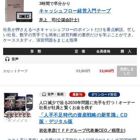
優秀各社の智恵と戦略
事業家のロマンと経営
3時間で早分かり
キャッシュフロー経営入門テープ
若手異才経営者の発想
専門家のアドバイス
井上 司(公認会計士)
社長が押さえるべきキャッシュフローのポイントだけを重点解説。忙し
リーダーの器量を学ぶ
い社長、数字の苦手でも簡単に経営判断の要所だけを学ぶことができ、
ケーススタディ、演習問題をまじえ指導
テーマ
形 態
定 価
会員価格
購 入
headset
音声
企業戦略に学ぶ
完売しま
カセットテープ
33,000円
33,000円
した
オーナー社長の「現場力の経営」＋現場の「儲ける力」をさらに
高める教材２選
音声・動画
最新刊
ダウンロード対応
【6月】音声・映像
組織・採用・スキル
人口減少で迫る2030年問題に先手を打つ！オーナー
社長が社員と賢くお金を残す
後継社長・アトツギ
「人手不足時代の資産戦略の新常識」CD
版・デジタル版
2025年夏季全国経営者セミナー収録講演ＣＤ・講演ＤＶＤ・デジ
タル版（音声／動画ストリーミング・ダウンロード）
岩佐孝彦(ＴＦＰグループ代表兼CEO／税理士)