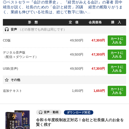
◎ベストセラー『会計の世界史』、『経営がみえる会計』の著者 田中
靖浩が説く、社長のための「会計と経営」20講 経営の舵取りがうま
く、業績も伸びている社長は、総じて数字に強い...
形 態
定 価
会員価格
購 入
headset
音声
（どの形態でも内容は同じです）
カートに
CD版
49,500円
47,300円
入れる
デジタル音声版
カートに
49,500円
47,300円
入れる
（配信＋ダウンロード）
カートに
USB(音声)
49,500円
47,300円
入れる
star_border
その他
カートに
追加テキスト
1,650円
1,650円
入れる
音声・動画
ダウンロード対応
令和６年度税制改正対応！会社と社長個人のお金を
賢く残す