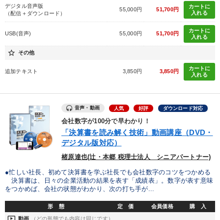
デジタル音声版
カートに
55,000円
51,700円
入れる
（配信＋ダウンロード）
カートに
USB(音声)
55,000円
51,700円
入れる
star_border
その他
カートに
追加テキスト
3,850円
3,850円
入れる
音声・動画
人気
好評
ダウンロード対応
会社数字が100分で早わかり！
「決算書を読み解く技術」動画講座（DVD・
デジタル版対応）
楮原達也(辻・本郷 税理士法人 シニアパートナー)
●忙しい社長、初めて決算書を学ぶ社長でも会社数字のコツをつかめる
決算書は、日々の企業活動の結果を表す「成績表」。数字が表す意味
をつかめば、会社の状態がわかり、次の打ち手が...
形 態
定 価
会員価格
購 入
ondemand_video
動画
（どの形態でも内容は同じです）