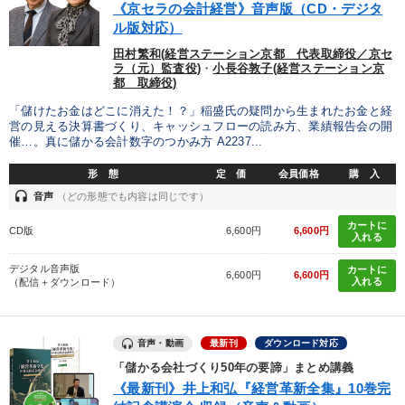
《京セラの会計経営》音声版（CD・デジタ
ル版対応）
田村繁和(経営ステーション京都 代表取締役／京セ
ラ（元）監査役)
・
小長谷敦子(経営ステーション京
都 取締役)
「儲けたお金はどこに消えた！？」稲盛氏の疑問から生まれたお金と経
営の見える決算書づくり、キャッシュフローの読み方、業績報告会の開
催…。真に儲かる会計数字のつかみ方 A2237...
形 態
定 価
会員価格
購 入
headset
音声
（どの形態でも内容は同じです）
カートに
CD版
6,600円
6,600円
入れる
デジタル音声版
カートに
6,600円
6,600円
入れる
（配信＋ダウンロード）
音声・動画
最新刊
ダウンロード対応
「儲かる会社づくり50年の要諦」まとめ講義
《最新刊》井上和弘『経営革新全集』10巻完