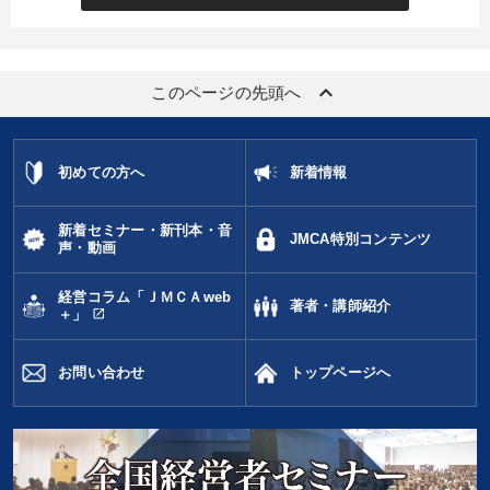
keyboard_arrow_up
このページの先頭へ
初めての方へ
新着情報
新着セミナー・新刊本・音
JMCA特別コンテンツ
声・動画
経営コラム「ＪＭＣＡweb
著者・講師紹介
open_in_new
＋」
お問い合わせ
トップページへ