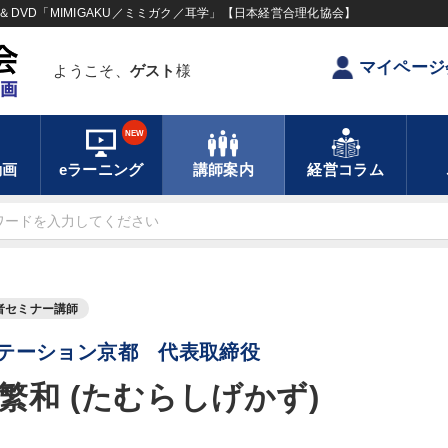
DVD「MIMIGAKU／ミミガク／耳学」【日本経営合理化協会】
マイページ
ようこそ、
ゲスト
様
NEW
動画
eラーニング
講師案内
経営コラム
者セミナー講師
テーション京都 代表取締役
繁和 (たむらしげかず)