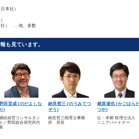
之日本社）
社）
文社） …他、多数
情報も見ています。
野田宜成 (のだよしな
納見哲三 (のうみてつ
楮原達也 (かごはら
り)
ぞう)
つや)
継続経営コンサルタン
納見哲三税理士事務
辻・本郷 税理士法
ト／野田総合研究所代
所 所長
シニアパートナー
表