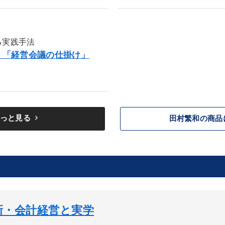
る実践手法
」「経営会議の仕掛け」
keyboard_arrow_right
っと見る
田村繁和の商品
新・会計経営と実学