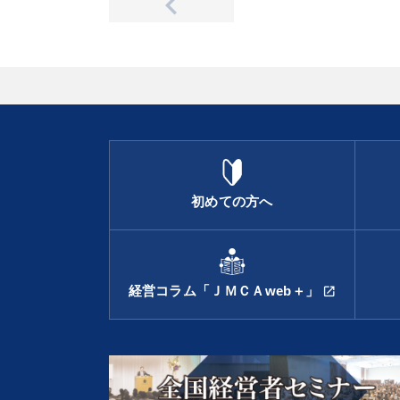
初めての方へ
経営コラム「ＪＭＣＡweb＋」
open_in_new