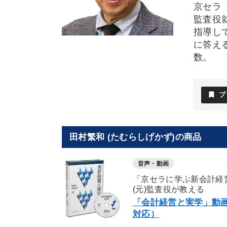
京セラ
監査役
指導し
に答え
数。
bookmark
ブ
田村繁和 (たむらしげかず)の商品
音声・動画
「京セラに学ぶ新会計経
(元)監査役が教える
「会計経営と実学」動画
対応）