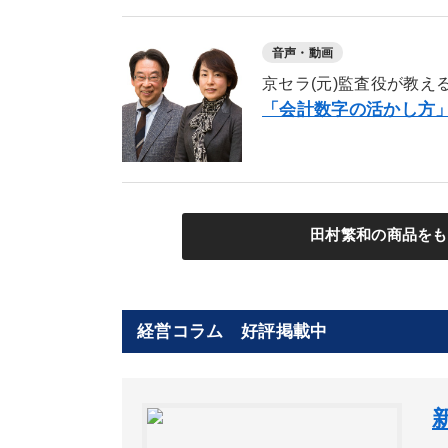
音声・動画
京セラ(元)監査役が教え
「会計数字の活かし方
田村繁和の商品をも
経営コラム 好評掲載中