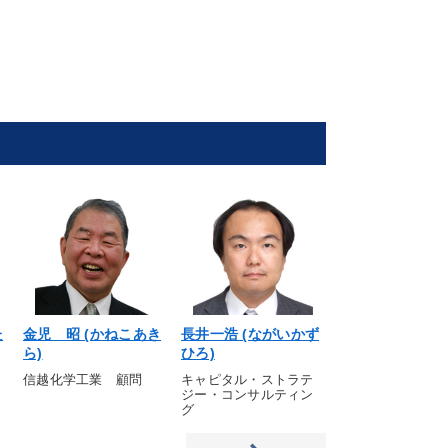
た
金児 昭 (かねこあき
長井一浩 (ながいかず
松本 進 (まつ
ら)
ひろ)
すむ)
人
信越化学工業 顧問
キャピタル・ストラテ
IS Collaboratio
ジー・コンサルティン
グ