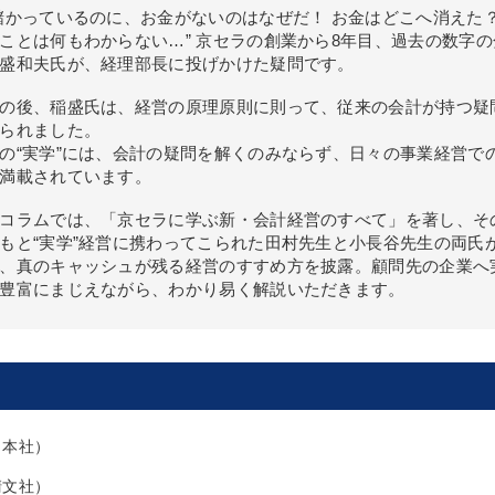
儲かっているのに、お金がないのはなぜだ！ お金はどこへ消えた？
ことは何もわからない…” 京セラの創業から8年目、過去の数字
盛和夫氏が、経理部長に投げかけた疑問です。
の後、稲盛氏は、経営の原理原則に則って、従来の会計が持つ疑問
られました。
の“実学”には、会計の疑問を解くのみならず、日々の事業経営で
満載されています。
コラムでは、「京セラに学ぶ新・会計経営のすべて」を著し、そ
もと“実学”経営に携わってこられた田村先生と小長谷先生の両氏
、真のキャッシュが残る経営のすすめ方を披露。顧問先の企業へ
豊富にまじえながら、わかり易く解説いただきます。
日本社）
）
清文社）