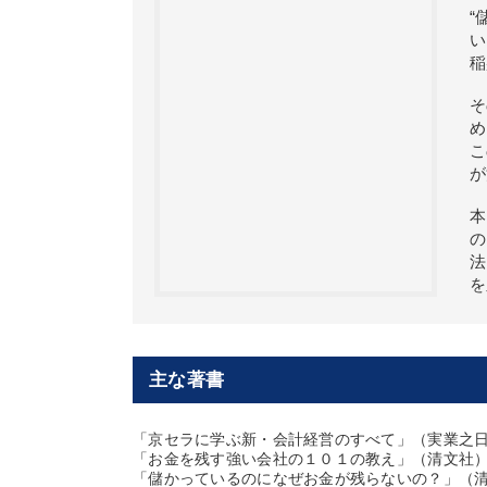
“
い
稲
そ
め
こ
が
本
の
法
を
主な著書
「京セラに学ぶ新・会計経営のすべて」（実業之
「お金を残す強い会社の１０１の教え」（清文社
「儲かっているのになぜお金が残らないの？」（