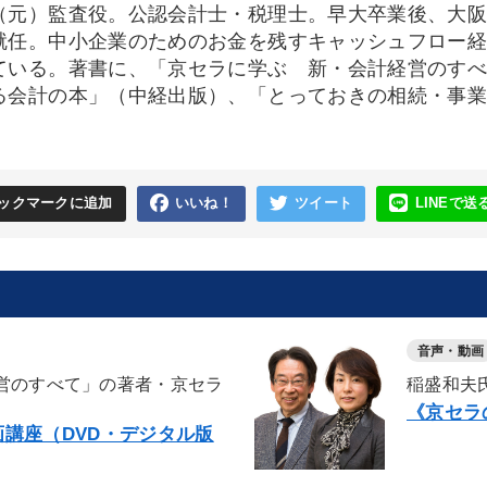
（元）監査役。公認会計士・税理士。早大卒業後、大阪国
就任。中小企業のためのお金を残すキャッシュフロー
ている。著書に、「京セラに学ぶ 新・会計経営のす
る会計の本」（中経出版）、「とっておきの相続・事
ックマークに追加
いいね！
ツイート
LINEで送
音声・動画
営のすべて」の著者・京セラ
稲盛和夫
《京セラ
講座（DVD・デジタル版