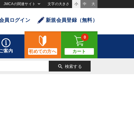
JMCAの関連サイト
文字の大きさ
小
中
大
会員ログイン
新規会員登録（無料）
0
ご案内
初めての方へ
カート
search
検索する