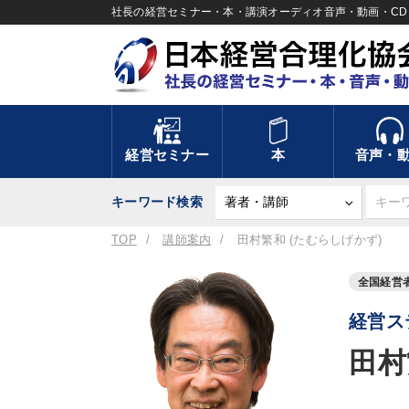
社長の経営セミナー・本・講演オーディオ音声・動画・CD＆
経営セミナー
本
音声・
キーワード検索
TOP
講師案内
田村繁和 (たむらしげかず)
全国経営
経営ス
田村