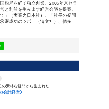
税局を経て独立創業。2005年京セラ
経営と利益を生み出す経営会議を提案、
べて」（実業之日本社）、「社長の疑問
業承継成功のツボ」（清文社）、他多
る
氏の素朴な疑問から生まれた
の会計経営》