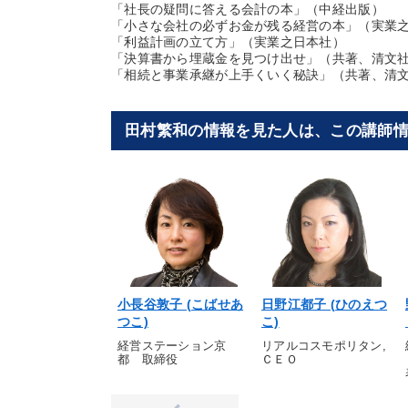
「社長の疑問に答える会計の本」（中経出版）
「小さな会社の必ずお金が残る経営の本」（実業
「利益計画の立て方」（実業之日本社）
「決算書から埋蔵金を見つけ出せ」（共著、清文
「相続と事業承継が上手くいく秘訣」（共著、清
田村繁和の情報を見た人は、この講師
小長谷敦子 (こばせあ
日野江都子 (ひのえつ
つこ)
こ)
経営ステーション京
リアルコスモポリタン,
都 取締役
ＣＥＯ