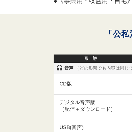
●《事業用・収益用・自宅
「公私
形 態
headset
音声
（どの形態でも内容は同じ
CD版
デジタル音声版
（配信＋ダウンロード）
USB(音声)