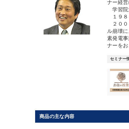
ナー経
学習院大
１９８５
２０００
ル崩壊に
素発電事
ナーをお
セミナー
商品の主な内容