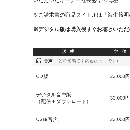
いただいたオーナー社長必学の講座
※ご請求書の商品タイトルは「海生裕明
※デジタル版は購入後すぐお聴きいただ
形 態
定 価
headset
音声
（どの形態でも内容は同じです）
CD版
33,000
デジタル音声版
33,000
（配信＋ダウンロード）
USB(音声)
33,000