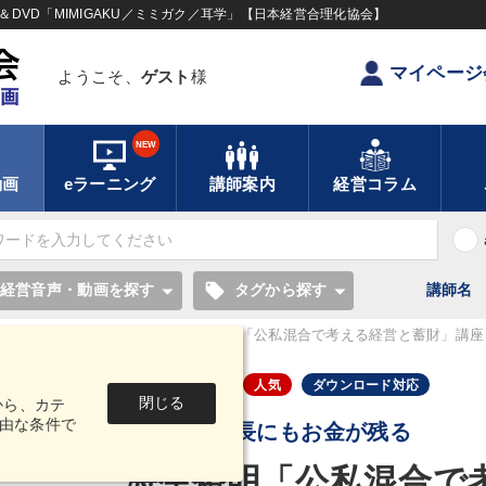
DVD「MIMIGAKU／ミミガク／耳学」【日本経営合理化協会】
マイページ
ようこそ、
ゲスト
様
NEW
動画
eラーニング
講師案内
経営コラム
local_offer
経営音声・動画を探す
タグから探す
講師名
ウンロード・講演MP３
海生裕明「公私混合で考える経営と蓄財」講座
音声・動画
人気
ダウンロード対応
閉じる
から、カテ
由な条件で
会社にも社長にもお金が残る
海生裕明「公私混合で