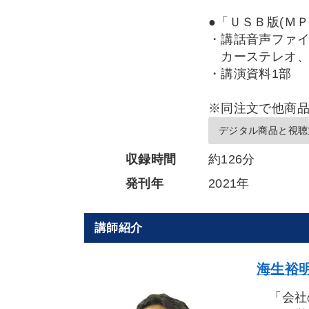
●「ＵＳＢ版(ＭＰ
・講話音声ファ
カーステレオ、
・講演資料1部
※同注文で他商
デジタル商品と視聴
収録時間
約126分
発刊年
2021年
講師紹介
海生裕明
「会社の