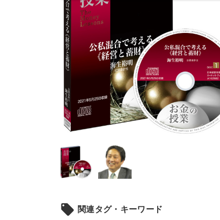
local_offer
関連タグ・キーワード