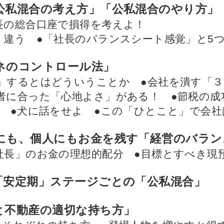
公私混合の考え方」「公私混合のやり方」
長の総合口座で損得を考えよ！
く違う ●「社長のバランスシート感覚」と5
ネのコントロール法」
」するとはどういうことか ●会社を潰す「３
者に合った「心地よさ」がある！ ●節税の成
条 ●犬に話をせよ ●この「ひとこと」で会
にも、個人にもお金を残す「経営のバラン
社長」のお金の理想的配分 ●目標とすべき現
「安定期」ステージごとの「公私混合」
と不動産の適切な持ち方」