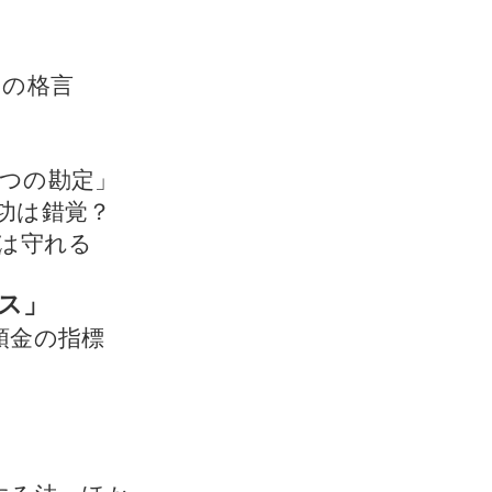
つの格言
つの勘定」
功は錯覚？
社は守れる
ス」
預金の指標