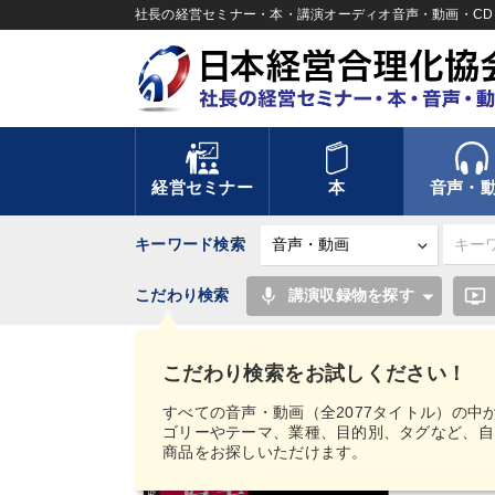
社長の経営セミナー・本・講演オーディオ音声・動画・CD＆
経営セミナー
本
音声・
キーワード検索
mic
ondemand_video
こだわり検索
講演収録物を探す
TOP
音声・動画
経営実務シリーズ
講演ダ
こだわり検索をお試しください！
すべての音声・動画（全2077タイトル）の中
ゴリーやテーマ、業種、目的別、タグなど、自
商品をお探しいただけます。