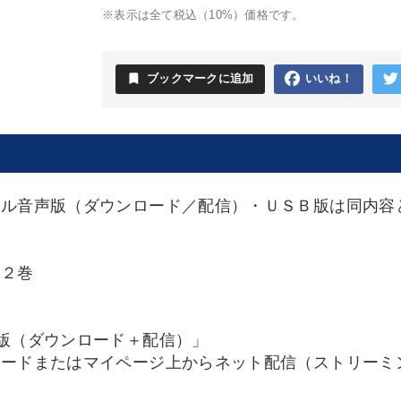
※表示は全て税込（10%）価格です。
bookmark
ブックマークに追加
いいね！
タル音声版（ダウンロード／配信）・ＵＳＢ版は同内容
全２巻
版（ダウンロード＋配信）」
ロードまたはマイページ上からネット配信（ストリーミ
Ｆ