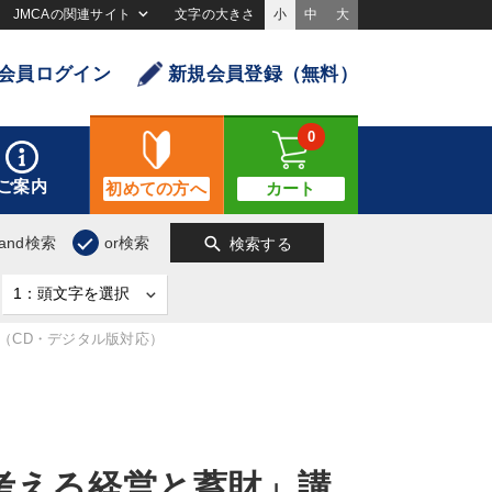
JMCAの関連サイト
文字の大きさ
小
中
大
会員ログイン
新規会員登録（無料）
0
ご案内
初めての方へ
カート
search
and検索
or検索
検索する
（CD・デジタル版対応）
考える経営と蓄財」講