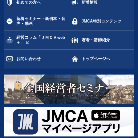
初めての方へ
新着情報
新着セミナー・新刊本・音
JMCA特別コンテンツ
声・動画
経営コラム「ＪＭＣＡweb
著者・講師紹介
open_in_new
＋」
お問い合わせ
トップページへ