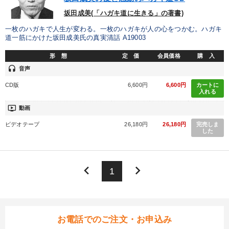
坂田成美(「ハガキ道に生きる」の著書)
一枚のハガキで人生が変わる。一枚のハガキが人の心をつかむ。ハガキ
道一筋にかけた坂田成美氏の真実清話 A19003
形 態
定 価
会員価格
購 入
headset
音声
CD版
6,600円
6,600円
カートに
入れる
ondemand_video
動画
ビデオテープ
26,180円
26,180円
完売しま
した
keyboard_arrow_left
keyboard_arrow_right
1
お電話でのご注文・お申込み