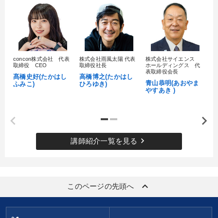
concon株式会社 代表
株式会社雨風太陽 代表
株式会社サイエンス
髙
取締役 CEO
取締役社長
ホールディングス 代
村
表取締役会長
髙橋史好(たかはし
高橋博之(たかはし
し
青山恭明(あおやま
ふみこ)
ひろゆき)
やすあき )
keyboard_arrow_right
講師紹介一覧を見る
keyboard_arrow_up
このページの先頭へ