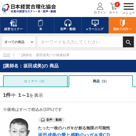
menu
0
ログイン
カート
メニュー
経営
セミナー
本
音声・動画
eラーニング
初めての方
へ
search
TOP
" [講師名：坂田成美] "の検索結果
[講師名：坂田成美]の 商品
セミナー（0）
商品（1）
1件
1～1
中
を表示
※価格はすべて税込み(10%)です
音声・動画
たった一枚のハガキが創る無限の可能性
坂田成美の愛と感動のハガキ道CD