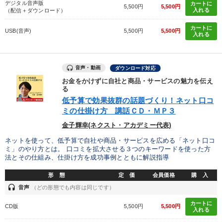
デジタル音声版
カートに
5,500円
5,500円
入れる
（配信＋ダウンロード）
カテゴリー
カートに
USB(音声)
5,500円
5,500円
入れる
2025年春季全国経営者セミナー収録講演ＣＤ・講演ＤＶＤ・デジ
タル版（音声／動画ストリーミング・ダウンロード）
音声・動画
ダウンロード対応
【6月】音声・映像
経済・景気・相場予測
お金をかけずに自社と商品・サービスの魅力を伝え
る
全国経営者セミナー収録〈売れ筋・人気〉音声＆動画20選
低予算で効果抜群の話題づくり！ネット口コ
ミの仕掛け方 講話ＣＤ・ＭＰ３
オーナー社長の「現場力の経営」＋現場の「儲ける力」をさらに
高める教材２選
金子輝幸(ネクスト・アカデミー代表)
音声と動画で学ぶ
最新技術・トレンド
ネットを使って、低予算で自社や商品・サービスを広める「ネット口コ
ミ」のやり方とは。 口コミを拡大させる３つのキーワードを使った方
法とその仕組み、仕掛け方を成功事例とともに解説指導
数字・税務・決算書
会社のパフォーマンスを高める講話
形 態
定 価
会員価格
購 入
全国経営者セミナー収録〈売れ筋・人気ランキング〉＆新刊・好
headset
音声
（どの形態でも内容は同じです）
評講話
カートに
CD版
5,500円
5,500円
入れる
組織と人を動かすマネジメント力を磨く
148回夏季大会