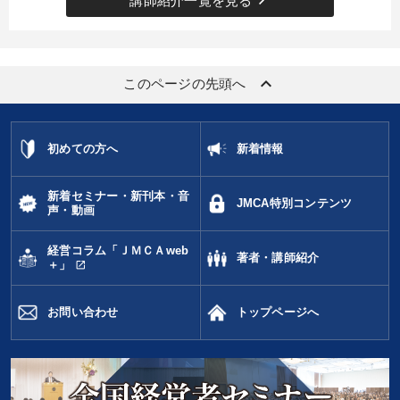
keyboard_arrow_right
講師紹介一覧を見る
keyboard_arrow_up
このページの先頭へ
初めての方へ
新着情報
新着セミナー・新刊本・音
JMCA特別コンテンツ
声・動画
経営コラム「ＪＭＣＡweb
著者・講師紹介
open_in_new
＋」
お問い合わせ
トップページへ