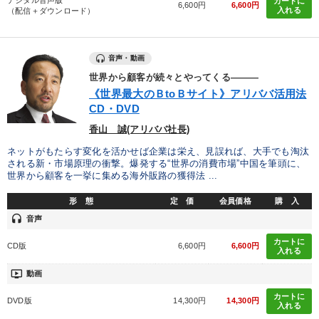
カートに
6,600円
6,600円
入れる
（配信＋ダウンロード）
音声・動画
世界から顧客が続々とやってくる―――
《世界最大のＢtoＢサイト》アリババ活用法
CD・DVD
香山 誠(アリババ社長)
ネットがもたらす変化を活かせば企業は栄え、見誤れば、大手でも淘汰
される新・市場原理の衝撃。爆発する“世界の消費市場”中国を筆頭に、
世界から顧客を一挙に集める海外販路の獲得法 ...
形 態
定 価
会員価格
購 入
headset
音声
カートに
CD版
6,600円
6,600円
入れる
ondemand_video
動画
カートに
DVD版
14,300円
14,300円
入れる