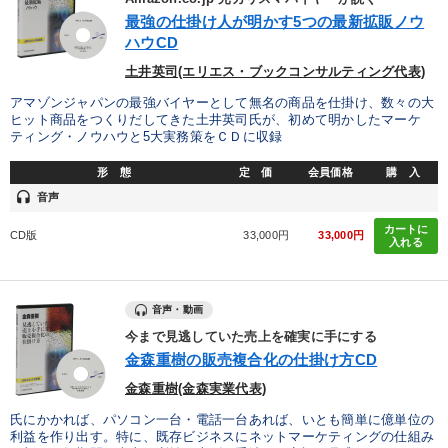
最強の仕掛け人が明かす5つの最新拡販ノウ
ハウCD
土井英司(エリエス・ブックコンサルティング代表)
アマゾンジャパンの最強バイヤーとして無名の商品を仕掛け、数々の大
ヒット商品をつくりだしてきた土井英司氏が、初めて明かしたマーケ
ティング・ノウハウと5大実務策をＣＤに収録
形 態
定 価
会員価格
購 入
headset
音声
カートに
CD版
33,000円
33,000円
入れる
音声・動画
今まで見逃していた売上を確実に手にする
金森重樹の販売複合化の仕掛け方CD
金森重樹(金森実業代表)
氏にかかれば、パソコン一台・電話一台あれば、いとも簡単に億単位の
利益を作り出す。特に、既存ビジネスにネットマーケティングの仕組み