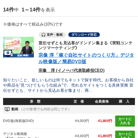
優秀各社の智恵と戦略
事業家のロマンと経営
14件
1～14件
中
を表示
若手異才経営者の発想
専門家のアドバイス
※価格はすべて税込み(10%)です
リーダーの器量を学ぶ
音声・動画
ダウンロード対応
宣伝せずとも見込客がドンドン集まる《実戦コンテ
ンツマーケティング》
テーマ
宗像 淳「稼ぐ自社サイトのつくり方」デジタ
ル映像版／簡易DVD版
【5月】音声・映像
宗像 淳 (イノーバ代表取締役CEO)
2025年夏季全国経営者セミナー収録講演ＣＤ・講演ＤＶＤ・デジ
知りたいこと、欲しいものは何でもネットで探す時代。お客様から自社
タル版（音声／動画ストリーミング・ダウンロード）
や商品を“見つけてもらう仕組み”で、売れるサイトをつくる具体実務 宣
伝せずとも、サイトから見込み客が集まり、商...
マーケティング
経営リーダーの考え方と戦略を学ぶ
形 態
定 価
会員価格
購 入
ondemand_video
経営者のための《音声・動画で学ぶ》講演シリーズ
動画
（どの形態でも内容は同じです）
カートに
DVD版(簡易版DVD)
44,000円
41,800円
【1月】音声・映像
入れる
デジタル動画版
カートに
44,000円
41,800円
入れる