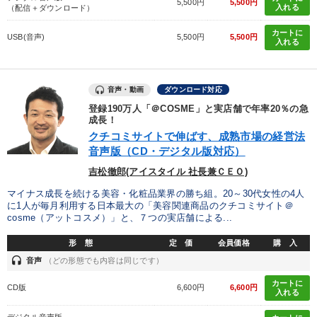
5,500円
5,500円
入れる
（配信＋ダウンロード）
カートに
USB(音声)
5,500円
5,500円
入れる
音声・動画
ダウンロード対応
登録190万人「＠COSME」と実店舗で年率20％の急
成長！
クチコミサイトで伸ばす、成熟市場の経営法
音声版（CD・デジタル版対応）
吉松徹郎(アイスタイル 社長兼ＣＥＯ)
マイナス成長を続ける美容・化粧品業界の勝ち組。20～30代女性の4人
に1人が毎月利用する日本最大の「美容関連商品のクチコミサイト＠
cosme（アットコスメ）」と、７つの実店舗による...
形 態
定 価
会員価格
購 入
headset
音声
（どの形態でも内容は同じです）
カートに
CD版
6,600円
6,600円
入れる
デジタル音声版