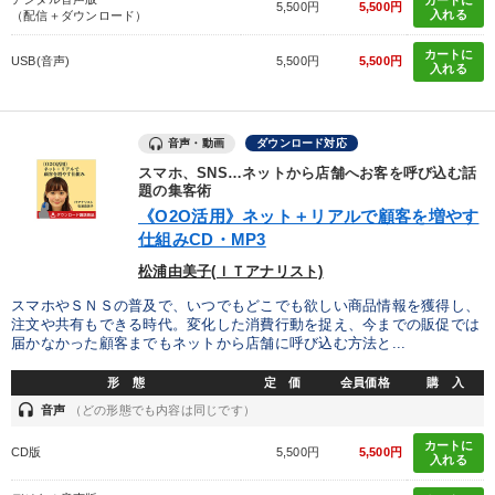
タグから探す
local_offer
refresh
更新する
5,500円
5,500円
入れる
（配信＋ダウンロード）
すべての音声・動画（全2076タイトル）からお探しいただけます
カートに
USB(音声)
5,500円
5,500円
入れる
タグ・キーワード
音声・動画
ダウンロード対応
中村天風
繁盛
コロナ禍対策
企業再建
スマホ、SNS…ネットから店舗へお客を呼び込む話
題の集客術
多角化・新規事業
入門篇
株式市場
ブランディング
《O2O活用》ネット＋リアルで顧客を増やす
仕組みCD・MP3
資産保全
コミュニケーション
通信販売
経済予測
松浦由美子(ＩＴアナリスト)
インフレ対策・値上げ
不動産
スポーツ関係
スマホやＳＮＳの普及で、いつでもどこでも欲しい商品情報を獲得し、
注文や共有もできる時代。変化した消費行動を捉え、今までの販促では
届かなかった顧客までもネットから店舗に呼び込む方法と...
歴史に学ぶ
株式投資
モノづくり
企業文化
形 態
定 価
会員価格
購 入
スポーツ関連
プレゼン
海外の成功事例
教育
headset
音声
（どの形態でも内容は同じです）
生き方の指針
カートに
CD版
5,500円
5,500円
入れる