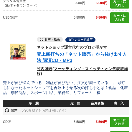
デジタル音声版
カートに
※「更新」を押すと「タグ・キーワード」を更新いただけます。
5,500円
5,500円
入れる
（配信＋ダウンロード）
カートに
USB(音声)
5,500円
5,500円
入れる
音声・動画
ダウンロード対応
ネットショップ運営代行のプロが明かす
売上頭打ちの「ネット販売」から抜け出す方
法 講演CD・MP3
竹内唯通(マーケティング・スイッチ・オン代表取締
役)
売上が伸び悩んでいる、利益が伸びない、注文が減っている…。 頭打
ちになったネットショップを再浮上させる次の打ち手とは？食品、化粧
品、季節商品、スポーツ用品、業務卸、リフォーム…様...
形 態
定 価
会員価格
購 入
headset
音声
（どの形態でも内容は同じです）
カートに
CD版
5,500円
5,500円
入れる