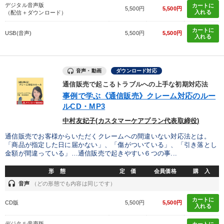
デジタル音声版
カートに
5,500円
5,500円
入れる
（配信＋ダウンロード）
目的別
カートに
USB(音声)
5,500円
5,500円
入れる
業績を伸ばしたい
経営を改善したい
財務・数字力の向上
後継者に聞かせたい
音声・動画
ダウンロード対応
通信販売で起こるトラブルへの上手な初期対応法
経営体系を学びたい
新事業・新商品づくり
事例で学ぶ《通信販売》クレーム対応のルー
ルCD・MP3
キーワード
中村友妃子(カスタマーケアプラン代表取締役)
通信販売でお客様からいただくクレームへの間違いない対応法とは。
「商品が指定した日に届かない」、「傷がついている」、「引き落とし
中小企業
繁盛
プロ経営者
労務問題・リスク対策
金額が間違っている」…通信販売で起きやすい６つの事...
感動講話
スポーツ関連
形 態
定 価
会員価格
購 入
headset
音声
（どの形態でも内容は同じです）
※「更新」を押すと「カテゴリー」「目的別」「キーワード」を更新いただけます。
カートに
CD版
5,500円
5,500円
入れる
デジタル音声版
カートに