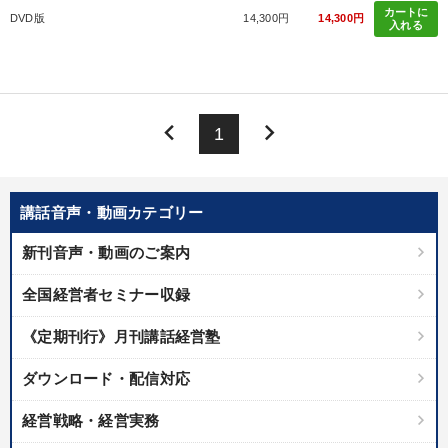
カートに
DVD版
14,300円
14,300円
入れる
keyboard_arrow_left
keyboard_arrow_right
1
講話音声・動画カテゴリー
新刊音声・動画のご案内
全国経営者セミナー収録
《定期刊行》月刊講話経営塾
ダウンロード・配信対応
経営戦略・経営実務