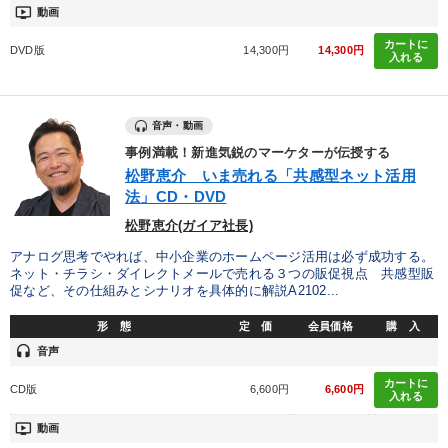
ondemand_video
動画
カートに
DVD版
14,300円
14,300円
入れる
音声・動画
事例満載！新進気鋭のマーケターが伝授する
松野恵介 いま売れる「共感型ネット活用
法」CD・DVD
松野恵介(ガイア社長)
アナログ思考でやれば、中小企業のホームページ活用は必ず成功する。
ネット・チラシ・ダイレクトメールで売れる３つの販促視点 共感型販
促など、その仕組みとシナリオを具体的に解説A2102...
形 態
定 価
会員価格
購 入
headset
音声
カートに
CD版
6,600円
6,600円
入れる
ondemand_video
動画