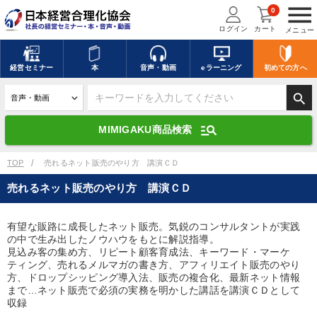
menu
0
ログイン
カート
メニュー
キーワードを入力して探す
edit
経営
セミナー
本
音声・動画
eラーニング
初めての方
へ
search
デジタル版対応のみ検索結果に表示する
manage_search
MIMIGAKU商品検索
search
上記の条件で検索
TOP
売れるネット販売のやり方 講演ＣＤ
売れるネット販売のやり方 講演ＣＤ
講演収録物を探す
mic
refresh
更新する
有望な販路に成長したネット販売。気鋭のコンサルタントが実践
の中で生み出したノウハウをもとに解説指導。
全国経営者セミナー講演収録物（全1315タイトル）からお探しいただけ
ます
見込み客の集め方、リピート顧客育成法、キーワード・マーケ
ティング、売れるメルマガの書き方、アフィリエイト販売のやり
方、ドロップシッピング導入法、販売の複合化、最新ネット情報
カテゴリー
まで…ネット販売で必須の実務を明かした講話を講演ＣＤとして
収録