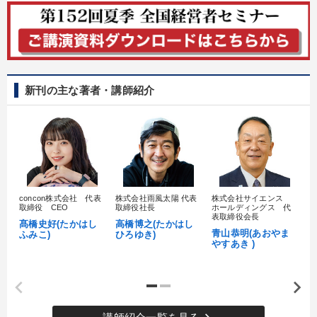
新刊の主な著者・講師紹介
concon株式会社 代表
株式会社雨風太陽 代表
株式会社サイエンス
髙
取締役 CEO
取締役社長
ホールディングス 代
村
表取締役会長
髙橋史好(たかはし
高橋博之(たかはし
し
青山恭明(あおやま
ふみこ)
ひろゆき)
やすあき )