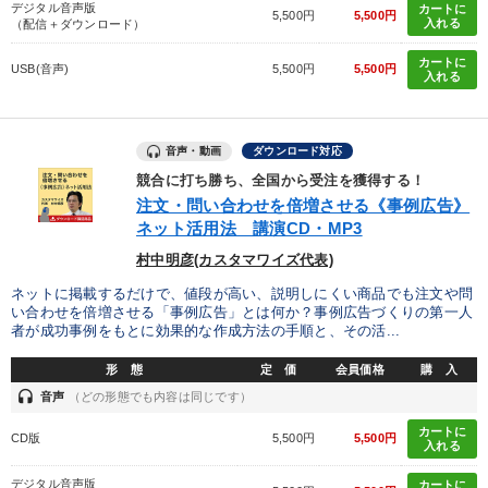
デジタル音声版
カートに
5,500円
5,500円
入れる
（配信＋ダウンロード）
カートに
USB(音声)
5,500円
5,500円
入れる
音声・動画
ダウンロード対応
競合に打ち勝ち、全国から受注を獲得する！
注文・問い合わせを倍増させる《事例広告》
ネット活用法 講演CD・MP3
村中明彦(カスタマワイズ代表)
ネットに掲載するだけで、値段が高い、説明しにくい商品でも注文や問
い合わせを倍増させる「事例広告」とは何か？事例広告づくりの第一人
者が成功事例をもとに効果的な作成方法の手順と、その活...
形 態
定 価
会員価格
購 入
headset
音声
（どの形態でも内容は同じです）
カートに
CD版
5,500円
5,500円
入れる
デジタル音声版
カートに