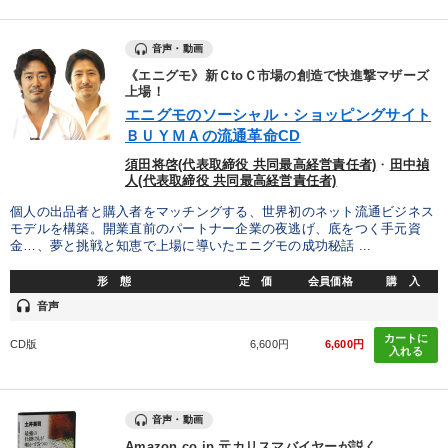
音声・動画
《エニグモ》新ＣtoＣ市場の創造で快進撃マザーズ
上場！
エニグモのソーシャル・ショッピングサイト
ＢＵＹＭＡの流通革命CD
須田将啓(代表取締役 共同最高経営責任者)
・
田中禎
人(代表取締役 共同最高経営責任者)
個人の出品者と購入者をマッチングする、世界初のネット流通ビジネス
モデルを構築。開業直前のパートナー企業の夜逃げ、底をつく手元資
金…、夢と挑戦と知恵で上場に導いたエニグモの成功秘話 ...
形 態
定 価
会員価格
購 入
headset
音声
カートに
CD版
6,600円
6,600円
入れる
音声・動画
Amazon.co.jp 元カリスマバイヤーが説く