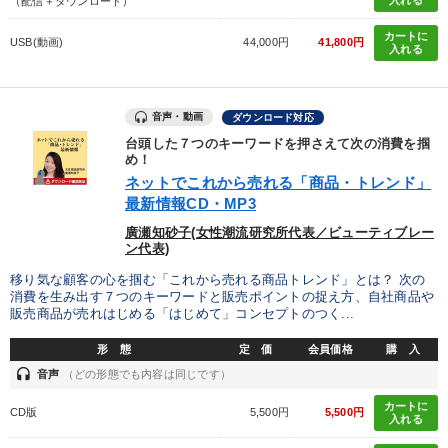
（配信＋ダウンロード）
業種
カートに
USB(動画)
44,000円
41,800円
入れる
製造業
卸売・小売・飲食業
建設・不動産業
IT・サービス・金融業
コンサルタント
専門家
音声・動画
ダウンロード対応
台頭した７つのキーワードを押さえて次の消費を掴
め！
キーワード
ネットでこれから売れる「商品・トレンド」
最新情報CD・MP3
地方企業の勝ち方
経済予測
会長
トレンド
廣瀬知砂子(女性潮流研究所代表／ビューティブレー
ン代表)
対談・座談会
マーケティング
移り気な顧客の心を掴む「これから売れる商品トレンド」とは？ 次の
消費を生み出す７つのキーワードと販売ポイントの捉え方、自社商品や
販売商品が売れはじめる「はじめて」コンセプトのつく...
※「更新」を押すと「テーマ」「キーワード」を更新いただけます。
形 態
定 価
会員価格
購 入
headset
音声
（どの形態でも内容は同じです）
経営音声・動画を探す
ondemand_video
refresh
更新する
カートに
CD版
5,500円
5,500円
全国経営者セミナー収録物以外の経営教材（全761タイトル）からお探
入れる
しいただけます