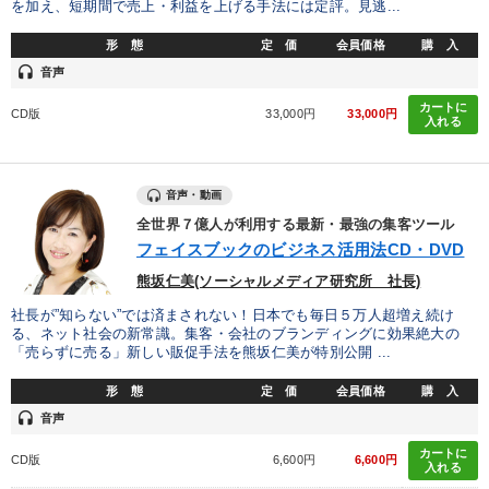
を加え、短期間で売上・利益を上げる手法には定評。見逃...
形 態
定 価
会員価格
購 入
headset
音声
カートに
CD版
33,000円
33,000円
入れる
音声・動画
全世界７億人が利用する最新・最強の集客ツール
フェイスブックのビジネス活用法CD・DVD
熊坂仁美(ソーシャルメディア研究所 社長)
社長が”知らない”では済まされない！日本でも毎日５万人超増え続け
る、ネット社会の新常識。集客・会社のブランディングに効果絶大の
「売らずに売る」新しい販促手法を熊坂仁美が特別公開 ...
形 態
定 価
会員価格
購 入
headset
音声
カートに
CD版
6,600円
6,600円
入れる